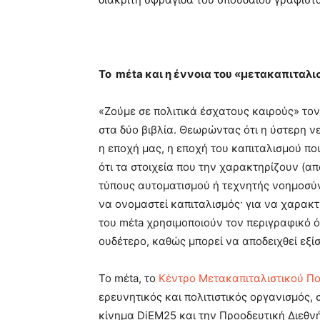
Το mέta και η έννοια του «μετακαπιταλ
«Ζούμε σε πολιτικά έσχατους καιρούς» τον
στα δύο βιβλία. Θεωρώντας ότι η ύστερη ν
η εποχή μας, η εποχή του καπιταλισμού που
ότι τα στοιχεία που την χαρακτηρίζουν (α
τύπους αυτοματισμού ή τεχνητής νοημοσύ
να ονομαστεί καπιταλισμός· για να χαρακτ
του mέta χρησιμοποιούν τον περιγραφικό 
ουδέτερο, καθώς μπορεί να αποδειχθεί εξί
Το mέta, το
Κέντρο Μετακαπιταλιστικού Πο
ερευνητικός και πολιτιστικός οργανισμός,
κίνημα DiEM25 και την Προοδευτική Διεθν