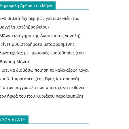
Δημοφιλή Άρθρα του Μήνα
5+5 βιβλία όχι ακριβώς για διακοπές (του
Βαγγέλη Χατζηβασιλείου)
ΜΆννα (διήγημα της Αναστασίας Δανάλη)
Πέντε μυθιστορήματα μεταφρασμένης
λογοτεχνίας με…μουσικές ευαισθησίες (του
Θανάση Μήνα)
Γιατί να διαβάσω ποίηση το καλοκαίρι:4 λόγοι
και 6+1 προτάσεις (της Έφης Κατσουρού)
Για τον συγγραφέα που απέτυχε να πεθάνει
τον ήρωά του (του Κυριάκου Χαραλαμπίδη)
ΣΧΟΛΙΑΣΑΤΕ