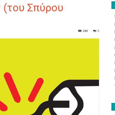
; (του Σπύρου
ΑΝΑΓΝΩΣΤΗΣ
244
0
ΓΙΑ
ΤΟ