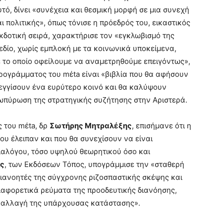
υτό, δίνει «συνέχεια και θεσμική μορφή σε μια συνεχή
 πολιτικής», όπως τόνισε η πρόεδρός του, εικαστικός
κδοτική σειρά, χαρακτήρισε τον «εγκλωβισμό της
δίο, χωρίς εμπλοκή με τα κοινωνικά υποκείμενα,
ε το οποίο οφείλουμε να αναμετρηθούμε επειγόντως»,
ρογράμματος του mέta είναι «βιβλία που θα αφήσουν
εγγίσουν ένα ευρύτερο κοινό και θα καλύψουν
πύρωση της στρατηγικής συζήτησης στην Αριστερά.
ς του mέta, δρ
Σωτήρης Μητραλέξης
, επισήμανε ότι η
ου έλειπαν και που θα συνεχίσουν να είναι
ιαλόγου, τόσο υψηλού θεωρητικού όσο και
ς
, των Εκδόσεων Τόπος, υπογράμμισε την «σταθερή
ιανοητές της σύγχρονης ριζοσπαστικής σκέψης και
ιαφορετικά ρεύματα της προοδευτικής διανόησης,
κή αλλαγή της υπάρχουσας κατάστασης».