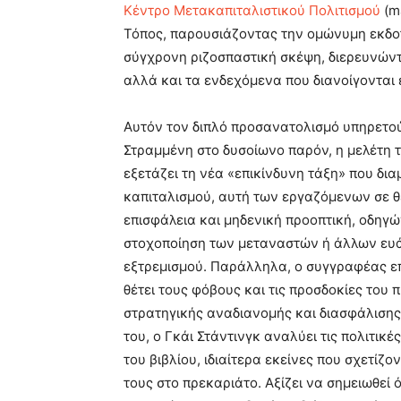
Κέντρο Μετακαπιταλιστικού Πολιτισμού
(mέ
Τόπος, παρουσιάζοντας την ομώνυμη εκδοτι
σύγχρονη ριζοσπαστική σκέψη, διερευνώντ
αλλά και τα ενδεχόμενα που διανοίγονται 
Αυτόν τον διπλό προσανατολισμό υπηρετού
Στραμμένη στο δυσοίωνο παρόν, η μελέτη
εξετάζει τη νέα «επικίνδυνη τάξη» που δι
καπιταλισμού, αυτή των εργαζόμενων σε θ
επισφάλεια και μηδενική προοπτική, οδηγώ
στοχοποίηση των μεταναστών ή άλλων ευά
εξτρεμισμού. Παράλληλα, ο συγγραφέας επι
θέτει τους φόβους και τις προσδοκίες του 
στρατηγικής αναδιανομής και διασφάλισης
του, ο Γκάι Στάντινγκ αναλύει τις πολιτι
του βιβλίου, ιδιαίτερα εκείνες που σχετίζο
τους στο πρεκαριάτο. Αξίζει να σημειωθεί 