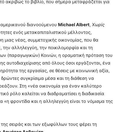
ό ακριβώς το βιβλίο, που σήμερα μεταφράζεται για
ου αμερικανού διανοούμενου
Michael Albert
,
Χωρίς
τότητες ενός μετακαπιταλιστικού μέλλοντος,
η μιας νέας, συμμετοχικής οικονομίας, που θα
α, την αλληλεγγύη, την ποικιλομορφία και τη
των (παραγωγικών) Κοινών, η οραματική πρόταση του
ης αυτοδιαχείρισης από όλους όσοι εργάζονται, ένα
ηρότητα της εργασίας, σε θέσεις με κοινωνική αξία,
 δρώντες συγκρίσιμα μέσα και τη διάθεση να
ρεάζουν. Στη «νέα οικονομία για έναν καλύτερο
ικό ρόλο καλείται να διαδραματίσει η διαδικασία
 «η φροντίδα και η αλληλεγγύη είναι το νόμισμα της
ν της σειράς και των εξωφύλλων τους φέρει τη
τα
Δημήτρη Αρβανίτη
.