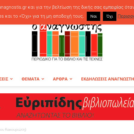
anagnostis.gr και για την βελτίωση της δικής σας εμπειρίας ότα
es και το «Όχι» για τη μη αποδοχή τους.
Περισσ
Ναι
Όχι
ΞΕΙΣ
ΘΕΜΑΤΑ
ΑΡΘΡΑ
ΕΚΔΗΛΩΣΕΙΣ ΑΝΑΓΝΩΣΤ
ΠΕΡΙΟΔΙΚΟ
ρου Κακουριώτη)
Ο