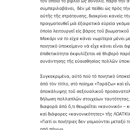
τὸν ὁποῖο τὸ βιβλίο
ὡς σύνολο,
παρὰ τὴν ἀ
συμπεριλαβάνει, δὲν μὲ πείθει ὡς πρὸς τὴν 
αὐτῆς τῆς στράτευσης, διακρίνει κανεὶς τ
πραγματευθεῖ μιὰ ἐξαιρετικὰ εὐρεία γκάμ
ὁποία λειτουργεῖ εἰς βάρος τοῦ βιωματικο
Μακάρι να το είχα κάνει νωρίτερα
μένει με
ποιητικὸ ὑποκείμενο νὰ εἶχε κάνει εἶναι 
ἐπιθετικότητα ἐκφυλίζεται σὲ θλιβερὸ παρ
συνάντησης τῆς εὐαισθησίας πολλῶν ὑποκε
Συγκεκριμένα, αὐτὸ ποὺ τὸ ποιητικὸ ὑποκε
ἀπὸ τὸν τίτλο, στὸ ποίημα «Ταράζω» καὶ εἶν
ἀποκάλυψης τοῦ σεξουαλικοῦ προσανατολι
δήλωση πολλαπλῶν στοιχείων ταυτότητας, 
διαφορὰ ἀπὸ ὅ,τι θεωρεῖται «κανονικό» – 
καὶ διάφορες «κανονικότητες» τῆς ΛΟΑΤΚΙ
«Γιατί οι ποιήτριες δεν γαμιούνται μεταξύ 
από πάνω».