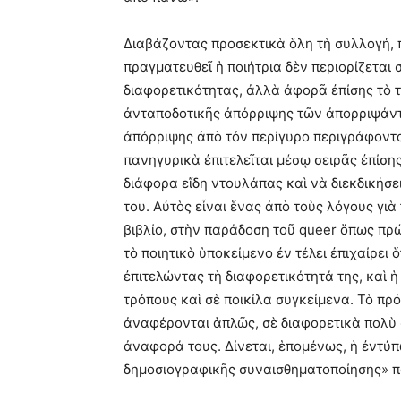
Διαβάζοντας προσεκτικὰ ὅλη τὴ συλλογή, π
πραγματευθεῖ ἡ ποιήτρια δὲν περιορίζεται 
διαφορετικότητας, ἀλλὰ ἀφορᾶ ἐπίσης τὸ 
ἀνταποδοτικῆς ἀπόρριψης τῶν ἀπορριψάντω
ἀπόρριψης ἀπὸ τὀν περίγυρο περιγράφοντα
πανηγυρικὰ ἐπιτελεῖται μέσῳ σειρᾶς ἐπίσ
διάφορα εἴδη ντουλάπας καὶ νὰ διεκδικήσει
του. Αὐτὸς εἶναι ἕνας ἀπὸ τοὺς λόγους γιὰ 
βιβλίο, στὴν παράδοση τοῦ queer ὅπως πρ
τὸ ποιητικὸ ὑποκείμενο ἐν τέλει ἐπιχαίρει
ἐπιτελώντας τὴ διαφορετικότητά της, καὶ ἡ
τρόπους καὶ σὲ ποικίλα συγκείμενα. Τὸ πρ
ἀναφέρονται ἁπλῶς, σὲ διαφορετικὰ πολὺ 
ἀναφορά τους. Δίνεται, ἑπομένως, ἡ ἐντ
δημοσιογραφικῆς συναισθηματοποίησης» π