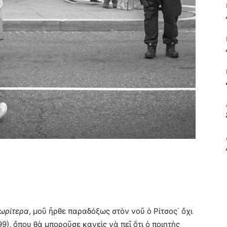
ΒΙΒΛΙΟ
ΚΑΙ
ΤΙΣ
νωρίτερα
, μοῦ ἦρθε παραδόξως στὸν νοῦ ὁ Ρίτσος˙ ὄχι
99), ὄπου θὰ μποροῦσε κανεὶς νὰ πεῖ ὅτι ὁ ποιητὴς
ΤΕΧΝΕΣ