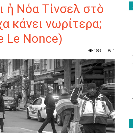
ι ἡ Νόα Τίνσελ στὸ
χα κάνει νωρίτερα;
e Le Nonce)
ΑΝΑΓΝΩΣΤΗΣ
1068
1
ΓΙΑ
ΤΟ