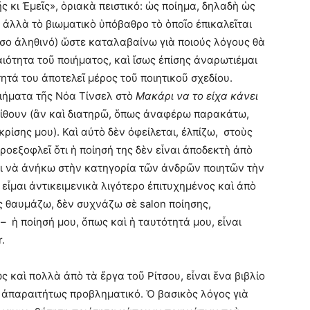
κι Ἐμεῖς», ὁριακὰ πειστικό: ὡς ποίημα, δηλαδὴ ὡς
 ἀλλὰ τὸ βιωματικὸ ὑπόβαθρο τὸ ὁποῖο ἐπικαλεῖται
τόσο ἀληθινό) ὥστε καταλαβαίνω γιὰ ποιούς λόγους θὰ
αιότητα τοῦ ποιήματος, καὶ ἴσως ἐπίσης ἀναρωτιέμαι
ητά του ἀποτελεῖ μέρος τοῦ ποιητικοῦ σχεδίου.
οιήματα τῆς Νόα Τίνσελ στὸ
Μακάρι να το είχα κάνει
ίθουν (ἂν καὶ διατηρῶ, ὅπως ἀναφέρω παρακάτω,
κρίσης μου). Καὶ αὐτὸ δὲν ὀφείλεται, ἐλπίζω, στοὺς
προεξοφλεῖ ὅτι ἡ ποίησή της δὲν εἶναι ἀποδεκτὴ ἀπὸ
ται νὰ ἀνήκω στὴν κατηγορία τῶν ἀνδρῶν ποιητῶν τὴν
 εἶμαι ἀντικειμενικὰ λιγότερο ἐπιτυχημένος καὶ ἀπὸ
ῖες θαυμάζω, δὲν συχνάζω σὲ salon ποίησης,
– ἡ ποίησή μου, ὅπως καὶ ἡ ταυτότητά μου, εἶναι
.
ως καὶ πολλὰ ἀπὸ τὰ ἔργα τοῦ Ρίτσου, εἶναι ἕνα βιβλίο
 ἀπαραιτήτως προβληματικό. Ὁ βασικὸς λόγος γιὰ