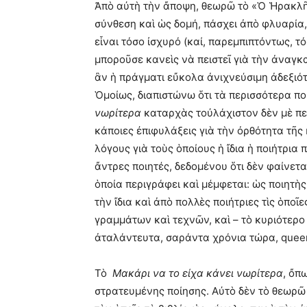
Ἀπὸ αὐτὴ τὴν ἄποψη, θεωρῶ τὸ «Ὁ Ἡρακλῆς 
σύνθεση καὶ ὡς δομή, πάσχει ἀπὸ φλυαρία,
εἶναι τόσο ἰσχυρό (καί, παρεμπιπτόντως, 
μποροῦσε κανεὶς νὰ πειστεῖ γιὰ τὴν ἀναγκ
ἂν ἡ πράγματι εὔκολα ἀνιχνεύσιμη ἀδεξιότ
Ὁμοίως, διαπιστώνω ὅτι τὰ περισσότερα π
νωρίτερα
καταρχὰς τοὐλάχιστον δὲν μὲ πε
κάποιες ἐπιφυλάξεις γιὰ τὴν ὀρθότητα τῆς 
λόγους γιὰ τοὺς ὁποίους ἡ ἴδια ἡ ποιήτρια 
ἄντρες ποιητές, δεδομένου ὅτι δὲν φαίνε
ὁποία περιγράφει καὶ μέμφεται: ὡς ποιητὴς
τὴν ἴδια καὶ ἀπὸ πολλὲς ποιήτριες τὶς ὁπο
γραμμάτων καὶ τεχνῶν, καὶ – τὸ κυριότερο 
ἀταλάντευτα, σαράντα χρόνια τώρα, queer
Τὸ
Μακάρι να το είχα κάνει νωρίτερα
, ὄπ
στρατευμένης ποίησης. Αὐτὸ δὲν τὸ θεωρῶ