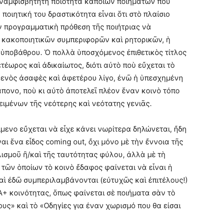
ναμφισβήτητη ποιότητα κάποιων ποιημάτων ποὺ
ποιητική του δραστικότητα εἶναι ὅτι στὸ πλαίσιο
ὴν προγραμματικὴ πρόθεση τῆς ποιήτριας νὰ
α κακοποιητικῶν συμπεριφορῶν καὶ ρητορικῶν, ἡ
ῦ ὑποβάθρου. Ὁ πολλὰ ὑποσχόμενος ἐπιθετικὸς τίτλος
τέωρος καὶ ἀδικαίωτος, διότι αὐτὸ ποὺ εὔχεται τὸ
ἀφενὸς ἀσαφὲς καὶ ἀφετέρου λίγο, ἐνῶ ἡ ὑπεσχημένη
άπονο, ποὺ κι αὐτὸ ἀποτελεῖ πλέον ἕναν κοινὸ τόπο
ιμένων τῆς νεότερης καὶ νεότατης γενιᾶς.
ίμενο εὔχεται νὰ εἶχε κάνει νωρίτερα δηλώνεται, ἤδη
αι ἕνα εἶδος coming out, ὄχι μόνο μὲ τὴν ἔννοια τῆς
σμοῦ ἢ/καὶ τῆς ταυτότητας φύλου, ἀλλὰ μὲ τὴ
τῶν ὁποίων τὸ κοινὸ ἔδαφος φαίνεται νὰ εἶναι ἡ
καὶ ἐδῶ συμπεριλαμβάνονται (εὐτυχῶς καὶ ἐπιτέλους!)
Α+ κοινότητας, ὅπως φαίνεται σὲ ποιήματα σὰν τὸ
τους» καὶ τὸ «Οδηγίες για έναν χωρισμό που θα είσαι