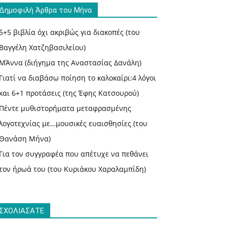
Δημοφιλή Άρθρα του Μήνα
5+5 βιβλία όχι ακριβώς για διακοπές (του
Βαγγέλη Χατζηβασιλείου)
ΜΆννα (διήγημα της Αναστασίας Δανάλη)
Γιατί να διαβάσω ποίηση το καλοκαίρι:4 λόγοι
και 6+1 προτάσεις (της Έφης Κατσουρού)
Πέντε μυθιστορήματα μεταφρασμένης
λογοτεχνίας με…μουσικές ευαισθησίες (του
Θανάση Μήνα)
Για τον συγγραφέα που απέτυχε να πεθάνει
τον ήρωά του (του Κυριάκου Χαραλαμπίδη)
ΣΧΟΛΙΑΣΑΤΕ