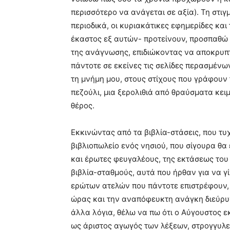
περισσότερο να ανάγεται σε αξία). Τη στιγ
περιοδικά, οι κυριακάτικες εφημερίδες και 
έκαστος εξ αυτών- προτείνουν, προσπαθώ ν
της ανάγνωσης, επιδιώκοντας να αποκρυπ
πάντοτε σε εκείνες τις σελίδες περασμένω
τη μνήμη μου, στους στίχους που γράφουν τ
πεζούλι, μια ξερολιθιά από θραύσματα κειμ
θέρος.
Εκκινώντας από τα βιβλία-στάσεις, που τ
βιβλιοπωλείο ενός νησιού, που σίγουρα θα
και έρωτες φευγαλέους, της εκτάσεως του
βιβλία-σταθμούς, αυτά που ήρθαν για να γ
ερώτων ατελών που πάντοτε επιστρέφουν, 
ώρας και την αναπόφευκτη ανάγκη διεύρυ
άλλα λόγια, θέλω να πω ότι ο Αύγουστος 
ως άριστος αγωγός των λέξεων, στρογγυλεύ