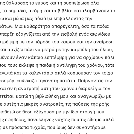
της θάλασσας το εύρος και τη συσπείρωση όλα
, τα σημάδια, ακόμη και τα βιβλία· καταλαμβάνουν το
ω και μέσα μας αδειάζει επιβάλλοντας την
άτων. Μια καθαρότητα απαρέγκλιτη, όσο τα πόδια
ύπαρξη εξαγνίζεται από την εισβολή ενός αιφνίδιου
στρέψιμη με την πάροδο του καιρού και την αναίρεση
αι αρχίζει πάλι να μετρά με την καμπύλη του ήλιου,
μένουν έναν κάποιο Σεπτέμβρη για να αρχίσουν πάλι
που τους έκλεψε η παιδική αντίληψη του χρόνου, τότε
παγωτά και τα καλεντάρια απλά κοσμούσαν τον τοίχο
μεσημέρι ευώδιαζε τηγανητή πατάτα. Παίρνοντας τον
αι αν η ανατροπή αυτή του χρόνου διαρκεί για τον
τείται, κοιτώ τη βιβλιοθήκη μου και αναγνωρίζω με
 αυτές τις μικρές ανατροπές, τις παύσεις της ροής
ειοθετώ σε θέση εξέχουσα με την ίδια στοργή που
ης εφηβείας, πανσέληνες νύχτες που τις είδαμε απλά
ς σε πρόσωπα τυχαία, που ίσως δεν συναντήσαμε