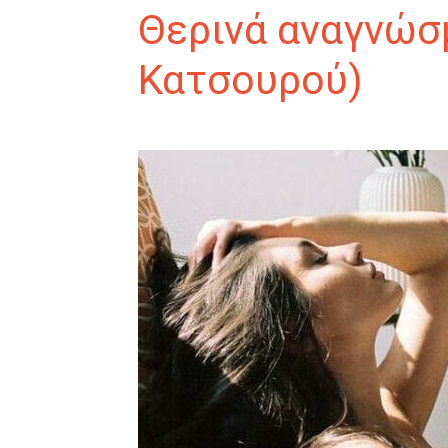
Θερινά αναγνώσ
Κατσουρού)