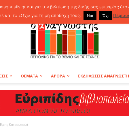
anagnostis.gr και για την βελτίωση της δικής σας εμπειρίας ότα
es και το «Όχι» για τη μη αποδοχή τους.
Περισσ
Ναι
Όχι
ΞΕΙΣ
ΘΕΜΑΤΑ
ΑΡΘΡΑ
ΕΚΔΗΛΩΣΕΙΣ ΑΝΑΓΝΩΣΤ
ΠΕΡΙΟΔΙΚΟ
 Έφης Κατσουρού)
Ο