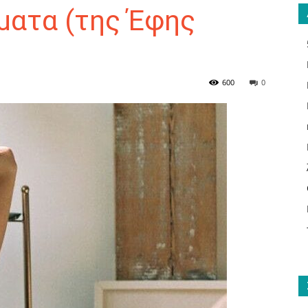
ματα (της Έφης
ΑΝΑΓΝΩΣΤΗΣ
600
0
ΓΙΑ
ΤΟ