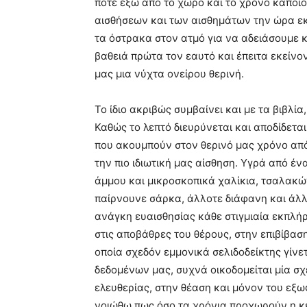
ποτέ έξω από το χώρο και το χρόνο κάποιο
αισθήσεων και των αισθημάτων την ώρα εκ
τα όστρακα στον ατμό για να αδειάσουμε κ
βαθειά πρώτα τον εαυτό και έπειτα εκείνο
μας μια νύχτα ονείρου θερινή.
Το ίδιο ακριβώς συμβαίνει και με τα βιβλ
Καθώς το λεπτό διευρύνεται και αποδίδεται
που ακουμπούν στον θερινό μας χρόνο απ
την πιο ιδιωτική μας αίσθηση. Υγρά από έν
άμμου και μικροσκοπικά χαλίκια, τσαλακώ
παίρνουνε σάρκα, άλλοτε διάφανη και άλλ
ανάγκη ευαισθησίας κάθε στιγμιαία εκπλήρ
στις αποβάθρες του θέρους, στην επιβίβαση
οποία σχεδόν εμμονικά σελιδοδείκτης γίνε
δεδομένων μας, συχνά οικοδομείται μία σχ
ελευθερίας, στην θέαση και μόνον του εξ
νοιώθω πως όσο τα χρόνια προχωρούν η κε