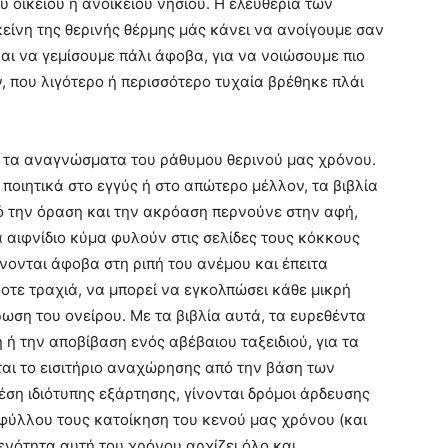
υ οικείου ή ανοίκειου νησιού. Η ελευθερία των
είνη της θερινής θέρμης μάς κάνει να ανοίγουμε σαν
αι να γεμίσουμε πάλι άφοβα, για να νοιώσουμε πιο
ν, που λιγότερο ή περισσότερο τυχαία βρέθηκε πλάι
ία, τα αναγνώσματα του ράθυμου θερινού μας χρόνου.
 ποιητικά στο εγγύς ή στο απώτερο μέλλον, τα βιβλία
ό την όραση και την ακρόαση περνούνε στην αφή,
α αιφνίδιο κύμα φυλούν στις σελίδες τους κόκκους
νονται άφοβα στη ριπή του ανέμου και έπειτα
οτε τραχιά, να μπορεί να εγκολπώσει κάθε μικρή
ωση του ονείρου. Με τα βιβλία αυτά, τα ευρεθέντα
 ή την αποβίβαση ενός αβέβαιου ταξειδιού, για τα
ται το εισιτήριο αναχώρησης από την βάση των
έση ιδιότυπης εξάρτησης, γίνονται δρόμοι άρδευσης
ωφύλλου τους κατοίκηση του κενού μας χρόνου (και
νότητα αυτή του χρόνου αρχίζει όλο και