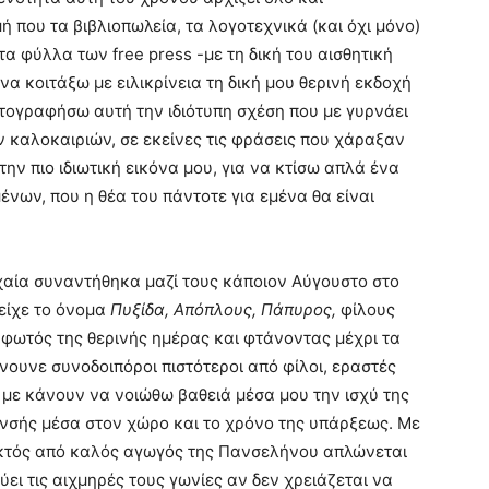
μή που τα βιβλιοπωλεία, τα λογοτεχνικά (και όχι μόνο)
τα φύλλα των free press -με τη δική του αισθητική
α κοιτάξω με ειλικρίνεια τη δική μου θερινή εκδοχή
τογραφήσω αυτή την ιδιότυπη σχέση που με γυρνάει
ν καλοκαιριών, σε εκείνες τις φράσεις που χάραξαν
ην πιο ιδιωτική εικόνα μου, για να κτίσω απλά ένα
ένων, που η θέα του πάντοτε για εμένα θα είναι
υχαία συναντήθηκα μαζί τους κάποιον Αύγουστο στο
 είχε το όνομα
Πυξίδα, Απόπλους, Πάπυρος,
φίλους
 φωτός της θερινής ημέρας και φτάνοντας μέχρι τα
ίνουνε συνοδοιπόροι πιστότεροι από φίλοι, εραστές
με κάνουν να νοιώθω βαθειά μέσα μου την ισχύ της
νσής μέσα στον χώρο και το χρόνο της υπάρξεως. Με
εκτός από καλός αγωγός της Πανσελήνου απλώνεται
ει τις αιχμηρές τους γωνίες αν δεν χρειάζεται να