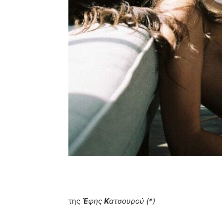
της
Έ
φης
Κ
ατσουρού (*)