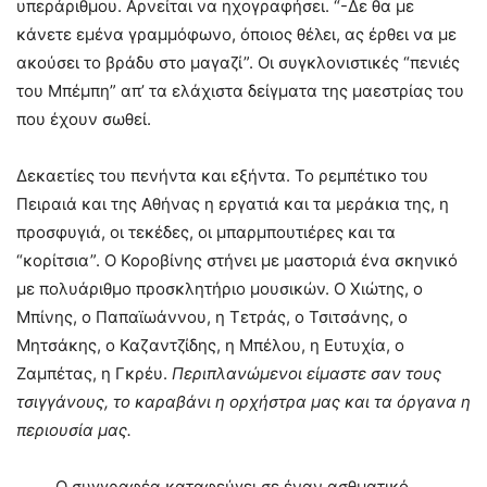
υπεράριθμου. Αρνείται να ηχογραφήσει. “-Δε θα με
κάνετε εμένα γραμμόφωνο, όποιος θέλει, ας έρθει να με
ακούσει το βράδυ στο μαγαζί”. Οι συγκλονιστικές “πενιές
του Μπέμπη” απ’ τα ελάχιστα δείγματα της μαεστρίας του
που έχουν σωθεί.
Δεκαετίες του πενήντα και εξήντα. Το ρεμπέτικο του
Πειραιά και της Αθήνας η εργατιά και τα μεράκια της, η
προσφυγιά, οι τεκέδες, οι μπαρμπουτιέρες και τα
“κορίτσια”. Ο Κοροβίνης στήνει με μαστοριά ένα σκηνικό
με πολυάριθμο προσκλητήριο μουσικών. Ο Χιώτης, ο
Μπίνης, ο Παπαϊωάννου, η Τετράς, ο Τσιτσάνης, ο
Μητσάκης, ο Καζαντζίδης, η Μπέλου, η Ευτυχία, ο
Ζαμπέτας, η Γκρέυ.
Περιπλανώμενοι είμαστε σαν τους
τσιγγάνους, το καραβάνι η ορχήστρα μας και τα όργανα η
περιουσία μας.
Ο συγγραφέα καταφεύγει σε έναν ασθματικό,