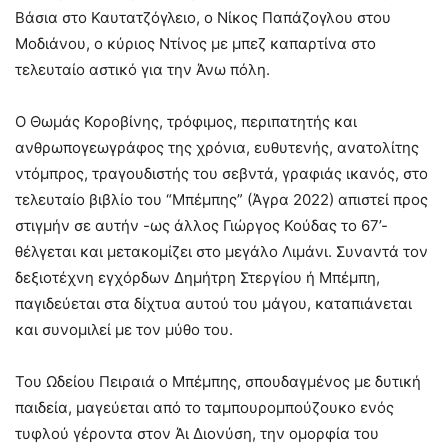
Βάσια στο Καυτατζόγλειο, ο Νίκος Παπάζογλου στου
Μοδιάνου, ο κύριος Ντίνος με μπεζ καπαρτίνα στο
τελευταίο αστικό για την Άνω πόλη.
Ο Θωμάς Κοροβίνης, τρόφιμος, περιπατητής και
ανθρωπογεωγράφος της χρόνια, ευθυτενής, ανατολίτης
ντόμπρος, τραγουδιστής του σεβντά, γραφιάς ικανός, στο
τελευταίο βιβλίο του “Μπέμπης” (Άγρα 2022) απιστεί προς
στιγμήν σε αυτήν -ως άλλος Γιώργος Κούδας το 67’-
θέλγεται και μετακομίζει στο μεγάλο Λιμάνι. Συναντά τον
δεξιοτέχνη εγχόρδων Δημήτρη Στεργίου ή Μπέμπη,
παγιδεύεται στα δίχτυα αυτού του μάγου, καταπιάνεται
και συνομιλεί με τον μύθο του.
Του Ωδείου Πειραιά ο Μπέμπης, σπουδαγμένος με δυτική
παιδεία, μαγεύεται από το ταμπουρομπούζουκο ενός
τυφλού γέροντα στον Άι Διονύση, την ομορφία του