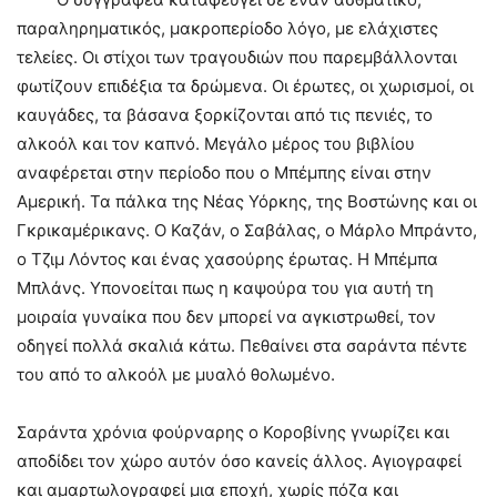
παραληρηματικός, μακροπερίοδο λόγο, με ελάχιστες
τελείες. Οι στίχοι των τραγουδιών που παρεμβάλλονται
φωτίζουν επιδέξια τα δρώμενα. Οι έρωτες, οι χωρισμοί, οι
καυγάδες, τα βάσανα ξορκίζονται από τις πενιές, το
αλκοόλ και τον καπνό. Μεγάλο μέρος του βιβλίου
αναφέρεται στην περίοδο που ο Μπέμπης είναι στην
Αμερική. Τα πάλκα της Νέας Υόρκης, της Βοστώνης και οι
Γκρικαμέρικανς. Ο Καζάν, ο Σαβάλας, ο Μάρλο Μπράντο,
ο Τζιμ Λόντος και ένας χασούρης έρωτας. Η Μπέμπα
Μπλάνς. Υπονοείται πως η καψούρα του για αυτή τη
μοιραία γυναίκα που δεν μπορεί να αγκιστρωθεί, τον
οδηγεί πολλά σκαλιά κάτω. Πεθαίνει στα σαράντα πέντε
του από το αλκοόλ με μυαλό θολωμένο.
Σαράντα χρόνια φούρναρης ο Κοροβίνης γνωρίζει και
αποδίδει τον χώρο αυτόν όσο κανείς άλλος. Αγιογραφεί
και αμαρτωλογραφεί μια εποχή, χωρίς πόζα και