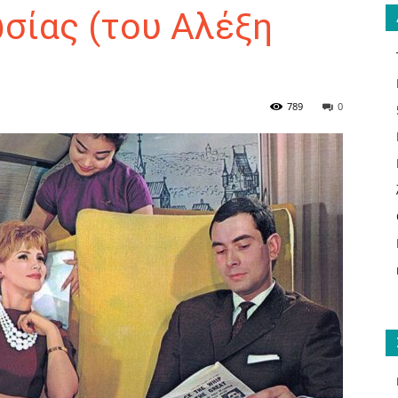
σίας (του Αλέξη
ΑΝΑΓΝΩΣΤΗΣ
789
0
ΓΙΑ
ΤΟ