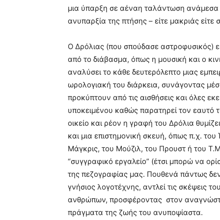
μια ύπαρξη σε αέναη ταλάντωση ανάμεσα 
ανυπαρξία της πτήσης – είτε μακριάς είτε
Ο Δρόλιας (που σπούδασε αστροφυσικός) ε
από το διάβασμα, όπως η μουσική και ο κ
αναλύσει το κάθε δευτερόλεπτο μιας εμπει
ωρολογιακή του διάρκεια, συνάγοντας μέσα
προκύπτουν από τις αισθήσεις και όλες εκ
υποκειμένου καθώς παρατηρεί τον εαυτό τ
οικείο και ρέον η γραφή του Δρόλια θυμίζε
και μια επιστημονική σκευή, όπως π.χ. το
Μάγκρις, του Μούζιλ, του Προυστ ή του Τ.
“συγγραφικό εργαλείο” (έτσι μπορώ να ορί
της πεζογραφίας μας. Πουθενά πάντως δεν
γνήσιος λογοτέχνης, αντλεί τις σκέψεις τ
ανθρώπων, προσφέροντας στον αναγνώστη
πράγματα της ζωής του ανυποψίαστα.