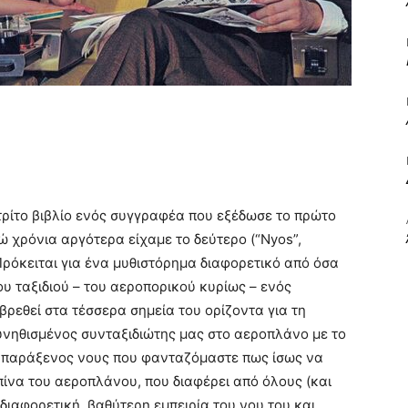
ΒΙΒΛΙΟ
ΚΑΙ
 τρίτο βιβλίο ενός συγγραφέα που εξέδωσε το πρώτο
τώ χρόνια αργότερα είχαμε το δεύτερο (“Nyos”,
 Πρόκειται για ένα μυθιστόρημα διαφορετικό από όσα
του ταξιδιού – του αεροπορικού κυρίως – ενός
ΤΙΣ
ρεθεί στα τέσσερα σημεία του ορίζοντα για τη
συνηθισμένος συνταξιδιώτης μας στο αεροπλάνο με το
ς ο παράξενος νους που φανταζόμαστε πως ίσως να
ίνα του αεροπλάνου, που διαφέρει από όλους (και
α διαφορετική, βαθύτερη εμπειρία του νου του και
ΤΕΧΝΕΣ