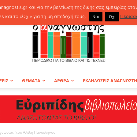
anagnostis.gr και για την βελτίωση της δικής σας εμπειρίας ότα
es και το «Όχι» για τη μη αποδοχή τους.
Περισσ
Ναι
Όχι
ΞΕΙΣ
ΘΕΜΑΤΑ
ΑΡΘΡΑ
ΕΚΔΗΛΩΣΕΙΣ ΑΝΑΓΝΩΣΤ
ΠΕΡΙΟΔΙΚΟ
ογνωσίας (του Αλέξη Πανσέληνου)
Ο