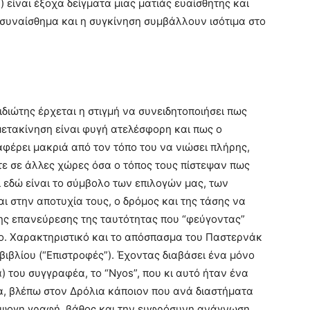
 είναι έξοχα δείγματα μιας ματιάς ευαίσθητης και
 συναίσθημα και η συγκίνηση συμβάλλουν ισότιμα στο
διώτης έρχεται η στιγμή να συνειδητοποιήσει πως
μετακίνηση είναι φυγή ατελέσφορη και πως ο
φέρει μακριά από τον τόπο του να νιώσει πλήρης,
ε σε άλλες χώρες όσα ο τόπος τους πίστεψαν πως
ι εδώ είναι το σύμβολο των επιλογών μας, των
 στην αποτυχία τους, ο δρόμος και της τάσης να
ης επανεύρεσης της ταυτότητας που “φεύγοντας”
ο. Χαρακτηριστικό και το απόσπασμα του Παστερνάκ
βιβλίου (“Επιστροφές”). Έχοντας διαβάσει ένα μόνο
 του συγγραφέα, το “Nyos”, που κι αυτό ήταν ένα
μα, βλέπω στον Δρόλια κάποιον που ανά διαστήματα
ε άψογη γραφή, βάθος και την ευφρόσυνη ανάγνωση,