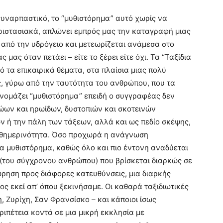
υναρπαστικό, το “μυθιστόρημα” αυτό χωρίς να
ριστασιακά, απλώνει εμπρός μας την καταγραφή μιας
από την υδρόγειο και μετεωρίζεται ανάμεσα στο
μας όταν πετάει – είτε το ξέρει είτε όχι. Τα “Ταξίδια
 τα επικαιρικά θέματα, στα πλαίσια μιας πολύ
ς, γύρω από την ταυτότητα του ανθρώπου, που τα
ονομάζει “μυθιστόρημα” επειδή ο συγγραφέας δεν
ρώων και ηρωίδων, δυστοπιών και σκοτεινών
ν ή την πάλη των τάξεων, αλλά και ως πεδίο σκέψης,
 καθημερινότητα. Όσο προχωρά η ανάγνωση
α μυθιστόρημα, καθώς όλο και πιο έντονη αναδύεται
του σύγχρονου ανθρώπου) που βρίσκεται διαρκώς σε
ώρηση προς διάφορες κατευθύνσεις, μια διαρκής
ος εκεί απ’ όπου ξεκινήσαμε. Οι καθαρά ταξιδιωτικές
, Ζυρίχη, Σαν Φρανσίσκο – και κάποιοι ίσως
ριπέτεια κοντά σε μια μικρή εκκλησία με