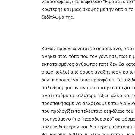
νεκροταφείο, στο κεφάλαιο “Είμαστε επτά”)
κοφτερής και μιας σκέψης με την οποία το
ξεδίπλωμά της.
Καθώς προσγειώνεται το αεροπλάνο, ο ταξι
ανήκει στον τόπο που τον γέννησε, πως η 
εκπατρισμένος άνθρωπος ποτέ δεν θα κατα
όπως πολλοί από όσους αναζήτησαν κάποτ
δεν μπορούσε να τους προσφέρει. Το ταξίδ
παλινδρομήσεων ανάμεσα στην επιτυχία και
αναζητούμε το καλύτερο “έξω” αλλά και τ
προσπαθήσαμε να αλλάξουμε έστω για λίγ
που προλογίζει το τελευταίο κεφάλαιο του 
προηγούμενο (πιο “παραδοσιακό” σε φόρμα)
πολύ ενδιαφέρον και ιδιαίτερο μυθιστόρη
θα μας δίνει βιβλία υψηλής ποιότητας, μ