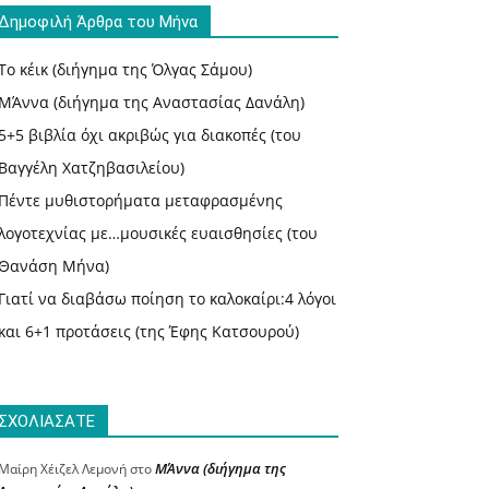
Δημοφιλή Άρθρα του Μήνα
Το κέικ (διήγημα της Όλγας Σάμου)
ΜΆννα (διήγημα της Αναστασίας Δανάλη)
5+5 βιβλία όχι ακριβώς για διακοπές (του
Βαγγέλη Χατζηβασιλείου)
Πέντε μυθιστορήματα μεταφρασμένης
λογοτεχνίας με…μουσικές ευαισθησίες (του
Θανάση Μήνα)
Γιατί να διαβάσω ποίηση το καλοκαίρι:4 λόγοι
και 6+1 προτάσεις (της Έφης Κατσουρού)
ΣΧΟΛΙΑΣΑΤΕ
ΜΆννα (διήγημα της
Μαίρη Χέιζελ Λεμονή
στο