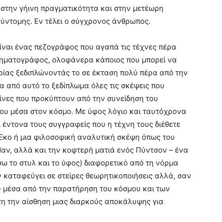
στην γήινη πραγματικότητα και στην μετέωρη
 σύντομης. Εν τέλει ο σύγχρονος άνθρωπος.
ίναι ένας πεζογράφος που αγαπά τις τέχνες πέρα
ινηματογράφος, ολοφάνερα κάποιος που μπορεί να
ρίας ξεδιπλώνοντάς το σε έκταση πολύ πέρα από την
 από αυτό το ξεδίπλωμα όλες τις σκέψεις που
είνες που προκύπτουν από την συνείδηση του
ου μέσα στον κόσμο. Με ύφος λόγιο και ταυτόχρονα
ι έντονα τους συγγραφείς που η τέχνη τους διέθετε
υ Έκο ή μια φιλοσοφική αναλυτική σκέψη όπως του
Μαν, αλλά και την κοφτερή ματιά ενός Πύντσον – ένα
σω το στυλ και το ύφος) διαφορετικό από τη νόρμα
 καταφεύγει σε στείρες θεωρητικοποιήσεις αλλά, σαν
ου μέσα από την παρατήρηση του κόσμου και των
 την αίσθηση μιας διαρκούς αποκάλυψης για