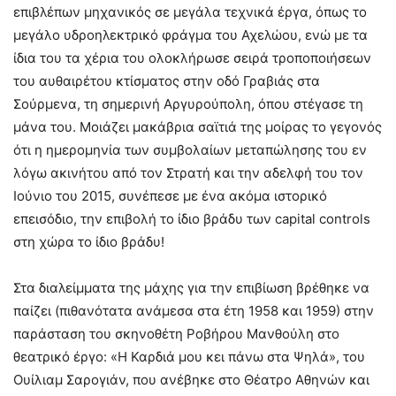
επιβλέπων μηχανικός σε μεγάλα τεχνικά έργα, όπως το
μεγάλο υδροηλεκτρικό φράγμα του Αχελώου, ενώ με τα
ίδια του τα χέρια του ολοκλήρωσε σειρά τροποποιήσεων
του αυθαιρέτου κτίσματος στην οδό Γραβιάς στα
Σούρμενα, τη σημερινή Αργυρούπολη, όπου στέγασε τη
μάνα του. Μοιάζει μακάβρια σαϊτιά της μοίρας το γεγονός
ότι η ημερομηνία των συμβολαίων μεταπώλησης του εν
λόγω ακινήτου από τον Στρατή και την αδελφή του τον
Ιούνιο του 2015, συνέπεσε με ένα ακόμα ιστορικό
επεισόδιο, την επιβολή το ίδιο βράδυ των capital controls
στη χώρα το ίδιο βράδυ!
Στα διαλείμματα της μάχης για την επιβίωση βρέθηκε να
παίζει (πιθανότατα ανάμεσα στα έτη 1958 και 1959) στην
παράσταση του σκηνοθέτη Ροβήρου Μανθούλη στο
θεατρικό έργο: «Η Καρδιά μου κει πάνω στα Ψηλά», του
Ουίλιαμ Σαρογιάν, που ανέβηκε στο Θέατρο Αθηνών και