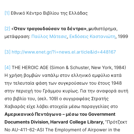
[1]
Εθνικό Κέντρο Βιβλίου της Ελλάδας
[2]
«
Όταν τραγουδούσαν τα δέντρα», μ
υθιστόρημα,
μετάφραση:
Παύλος Μάτεσις
,
Εκδόσεις Καστανιώτη
, 1999
[3]
http://www.enet.gr/?i=news.el.article&id=448167
[4]
THE HEROIC AGE (Simon & Schuster, New York, 1984)
Η χρήση βομβών ναπάλμ στον ελληνικό εμφύλιο κατά
την τελευταία φάση των συγκρούσεων του έτους 1948
στην περιοχή του Γράμμου κυρίως. Για την αναφορά αυτή
στο βιβλίο του, (σελ. 109) ο συγγραφέας Στρατής
Χαβιαράς είχε λάβει στοιχεία μέσω παραγγελίας στο
Αμερικανικό Πεντάγωνο
– μέσω του
Government
Documents
Division
,
Harvard
College
Library
,
“Πρότζεκτ
Νο AU-411-62-ASI The Employment of Airpower in the