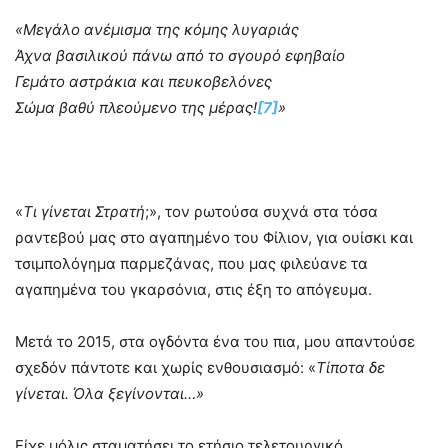
«Μεγάλο ανέμισμα της κόμης λυγαριάς
Άχνα βασιλικού πάνω από το σγουρό εφηβαίο
Γεμάτο αστράκια και πευκοβελόνες
Σώμα βαθύ πλεούμενο της μέρας!
[7]
»
«
Τι γίνεται Στρατή
;», τον ρωτούσα συχνά στα τόσα
ραντεβού μας στο αγαπημένο του Φίλιον, για ουίσκι και
τσιμπολόγημα παρμεζάνας, που μας φιλεύανε τα
αγαπημένα του γκαρσόνια, στις έξη το απόγευμα.
Μετά το 2015, στα ογδόντα ένα του πια, μου απαντούσε
σχεδόν πάντοτε και χωρίς ενθουσιασμό: «
Τίποτα δε
γίνεται. Όλα ξεγίνονται…»
Είχε μόλις σταματήσει το ετήσιο τελετουργικό