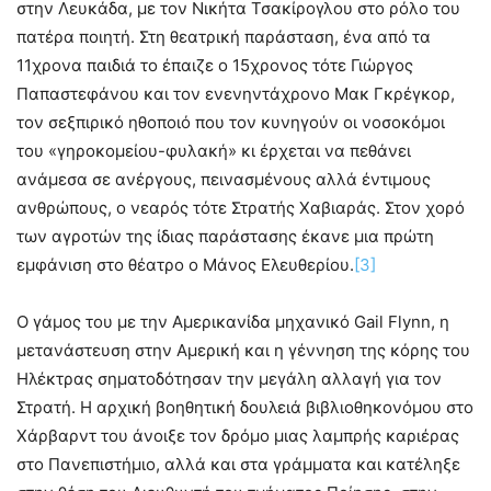
στην Λευκάδα, με τον Νικήτα Τσακίρογλου στο ρόλο του
πατέρα ποιητή. Στη θεατρική παράσταση, ένα από τα
11χρονα παιδιά το έπαιζε ο 15χρονος τότε Γιώργος
Παπαστεφάνου και τον ενενηντάχρονο Μακ Γκρέγκορ,
τον σεξπιρικό ηθοποιό που τον κυνηγούν οι νοσοκόμοι
του «γηροκομείου-φυλακή» κι έρχεται να πεθάνει
ανάμεσα σε ανέργους, πεινασμένους αλλά έντιμους
ανθρώπους, ο νεαρός τότε Στρατής Χαβιαράς. Στον χορό
των αγροτών της ίδιας παράστασης έκανε μια πρώτη
εμφάνιση στο θέατρο ο Μάνος Ελευθερίου.
[3]
Ο γάμος του με την Αμερικανίδα μηχανικό Gail Flynn, η
μετανάστευση στην Αμερική και η γέννηση της κόρης του
Ηλέκτρας σηματοδότησαν την μεγάλη αλλαγή για τον
Στρατή. Η αρχική βοηθητική δουλειά βιβλιοθηκονόμου στο
Χάρβαρντ του άνοιξε τον δρόμο μιας λαμπρής καριέρας
στο Πανεπιστήμιο, αλλά και στα γράμματα και κατέληξε