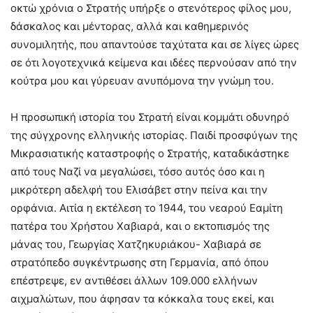
οκτώ χρόνια ο Στρατής υπήρξε ο στενότερος φίλος μου,
δάσκαλος και μέντορας, αλλά και καθημερινός
συνομιλητής, που απαντούσε ταχύτατα και σε λίγες ώρες
σε ότι λογοτεχνικά κείμενα και ιδέες περνούσαν από την
κούτρα μου και γύρευαν ανυπόμονα την γνώμη του.
Η προσωπική ιστορία του Στρατή είναι κομμάτι οδυνηρό
της σύγχρονης ελληνικής ιστορίας. Παιδί προσφύγων της
Μικρασιατικής καταστροφής ο Στρατής, καταδικάστηκε
από τους Ναζί να μεγαλώσει, τόσο αυτός όσο και η
μικρότερη αδελφή του Ελισάβετ στην πείνα και την
ορφάνια. Αιτία η εκτέλεση το 1944, του νεαρού Εαμίτη
πατέρα του Χρήστου Χαβιαρά, και ο εκτοπισμός της
μάνας του, Γεωργίας Χατζηκυριάκου- Χαβιαρά σε
στρατόπεδο συγκέντρωσης στη Γερμανία, από όπου
επέστρεψε, εν αντιθέσει άλλων 109.000 ελλήνων
αιχμαλώτων, που άφησαν τα κόκκαλα τους εκεί, και