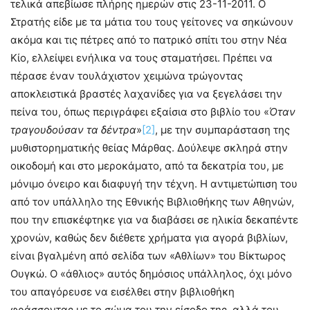
τελικά απεβίωσε πλήρης ημερών στις 23-11-2011. Ο
Στρατής είδε με τα μάτια του τους γείτονες να σηκώνουν
ακόμα και τις πέτρες από το πατρικό σπίτι του στην Νέα
Κίο, ελλείψει ενήλικα να τους σταματήσει. Πρέπει να
πέρασε έναν τουλάχιστον χειμώνα τρώγοντας
αποκλειστικά βραστές λαχανίδες για να ξεγελάσει την
πείνα του, όπως περιγράφει εξαίσια στο βιβλίο του «
Όταν
τραγουδούσαν τα δέντρα
»
[2]
, με την συμπαράσταση της
μυθιστορηματικής θείας Μάρθας. Δούλεψε σκληρά στην
οικοδομή και στο μεροκάματο, από τα δεκατρία του, με
μόνιμο όνειρο και διαφυγή την τέχνη. Η αντιμετώπιση του
από τον υπάλληλο της Εθνικής Βιβλιοθήκης των Αθηνών,
που την επισκέφτηκε για να διαβάσει σε ηλικία δεκαπέντε
χρονών, καθώς δεν διέθετε χρήματα για αγορά βιβλίων,
είναι βγαλμένη από σελίδα των «Αθλίων» του Βίκτωρος
Ουγκώ. Ο «άθλιος» αυτός δημόσιος υπάλληλος, όχι μόνο
του απαγόρευσε να εισέλθει στην βιβλιοθήκη
φράσσοντας με το σώμα του την είσοδο της, αλλά του