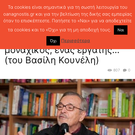
Τα cookies είναι σημαντικά για τη σωστή λειτουργία του
oanagnostis.gr και για την βελτίωση της δικής σας εμπειρίας
όταν το επισκέπτεστε. Πατήστε το «Ναι» για να αποδεχτείτε
ΑΡΧΙΚΗ
ΘΕΜΑΤΑ
ΛΟΓΟΤΕΧΝΙΑ
Στρατής Χαβιαράς, Ένας
μοναχικός, ένας εργάτης… (του Βασίλη...
τα cookies και το «Όχι» για τη μη αποδοχή τους.
Ναι
Στρατής Χαβιαράς, Ένας
Περισσότερα
Όχι
μοναχικός, ένας εργάτης…
(του Βασίλη Κουνέλη)
807
0