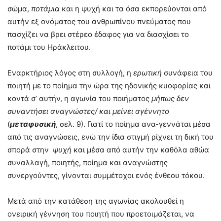
σώμα,
ποτάμια
και η ψυχή και τα όσα εκπορεύονται από
αυτήν εξ ονόματος του ανθρωπίνου πνεύματος που
πασχίζει να βρει στέρεο έδαφος για να διασχίσει το
ποτάμι του Ηράκλειτου.
Εναρκτήριος λόγος στη συλλογή, η
ερωτική
συνάφεια του
ποιητή με το ποίημα την ώρα της ηδονικής κυοφορίας και
κοντά σ’ αυτήν, η αγωνία του ποιήματος
μήπως
δεν
συναντήσει αναγνώστες/ και μείνει αγέννητο
(
μεταφυσική
, σελ. 9). Γιατί το ποίημα ανα-γεννάται μέσα
από τις αναγνώσεις, ενώ την ίδια στιγμή ρίχνει τη δική του
σπορά στην
ψυχή
και μέσα από αυτήν την καθόλα αθώα
συναλλαγή, ποιητής, ποίημα και αναγνώστης
συνεργούντες, γίνονται συμμέτοχοι ενός ένθεου τόκου.
Μετά από την κατάθεση της αγωνίας ακολουθεί η
ονειρική γέννηση του ποιητή που προετοιμάζεται, να