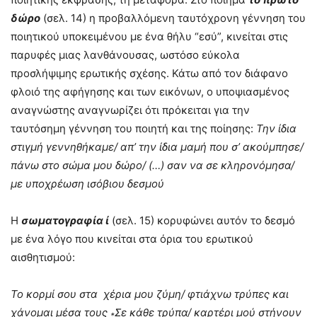
δώρο
(σελ. 14) η προβαλλόμενη ταυτόχρονη γέννηση του
ποιητικού υποκειμένου με ένα θήλυ “εσύ”, κινείται στις
παρυφές μιας λανθάνουσας, ωστόσο εύκολα
προσλήψιμης ερωτικής σχέσης. Κάτω από τον διάφανο
φλοιό της αφήγησης και των εικόνων, ο υποψιασμένος
αναγνώστης αναγνωρίζει ότι πρόκειται για την
ταυτόσημη γέννηση του ποιητή και της ποίησης:
Την ίδια
στιγμή γεννηθήκαμε/ απ’ την ίδια μαμή που σ’ ακούμπησε/
πάνω στο σώμα μου δώρο/ (…) σαν να σε κληρονόμησα/
με υποχρέωση ισόβιου δεσμού
Η
σωματογραφία ί
(σελ. 15)
κορυφώνει αυτόν το δεσμό
με ένα λόγο που κινείται στα όρια του ερωτικού
αισθητισμού:
Το κορμί σου στα χέρια μου ζύμη/ φτιάχνω τρύπες και
χάνομαι μέσα τους
Σε κάθε τρύπα/ καρτέρι μού στήνουν
*