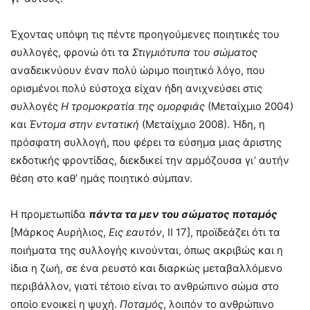
Έχοντας υπόψη τις πέντε προηγούμενες ποιητικές του
συλλογές, φρονώ ότι τα
Στιγμιότυπα του σώματος
αναδεικνύουν έναν πολύ ώριμο ποιητικό λόγο, που
ορισμένοι πολύ εύστοχα είχαν ήδη ανιχνεύσει στις
συλλογές
Η τρομοκρατία της ομορφιάς
(Μεταίχμιο 2004)
και
Έντομα στην εντατική
(Μεταίχμιο 2008). Ήδη, η
πρόσφατη συλλογή, που φέρει τα εύσημα μιας άριστης
εκδοτικής φροντίδας, διεκδικεί την αρμόζουσα γι’ αυτήν
θέση στο καθ’ ημάς ποιητικό σύμπαν.
Η προμετωπίδα
πάντα τα μεν του σώματος ποταμός
[Μάρκος Αυρήλιος,
Εις εαυτόν
, ΙΙ 17], προϊδεάζει ότι τα
ποιήματα της συλλογής κινούνται, όπως ακριβώς και η
ίδια η ζωή, σε ένα ρευστό και διαρκώς μεταβαλλόμενο
περιβάλλον, γιατί τέτοιο είναι το ανθρώπινο σώμα στο
οποίο ενοικεί η ψυχή.
Ποταμός
, λοιπόν το ανθρώπινο