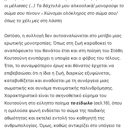
οι μέλισσες (…) Τα δάχτυλά μου αλκοολικά/ μονορούφι το
σώμα σου πίνουν
Χώνομαι ολόκληρος στο σώμα σου/
*
όπως το χέλι μες στη λάσπη
Ωστόσο, η συλλογή δεν αυτοαναλώνεται στο μοτίβο μιας
ερωτικής μονοτροπίας. Όπως στη ζωή καραδοκεί το
αναπόφευκτο του θανάτου έτσι και στη ποίηση του Στάθη
Κουτσούνη ενυπάρχει η υποψία και ο φόβος του τέλους.
Έτσι, το συναμφότερον
έρως και θάνατος
έρχεται να
επιβεβαιώσει ότι η ίδια η ζωή, διαρκώς εξυψώνεται,
καταβυθίζεται και αναδύεται με τη συνέργεια μιας
σωματικής και συνάμα πνευματικής παλινδρόμησης.
Χαρακτηριστικό είναι το σκηνοθετικό εύρημα του
Κουτσούνη στο εύληπτο ποίημα
το είδωλο
(σελ.16), όπου
η ομιλούσα φωνή ενδύεται το σώμα της παιδικής
αθωότητας και εκτελεί εντολή του καθηγητή της
ανθρωπολογίας. Όμως, καθώς αντικρίζει στο υπόγειο τα