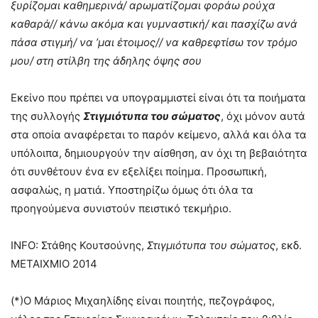
ξυρίζομαι καθημερινά/ αρωματίζομαι φοράω ρούχα
καθαρά// κάνω ακόμα και γυμναστική/ και πασχίζω ανά
πάσα στιγμή/ να ’μαι έτοιμος// να καθρεφτίσω τον τρόμο
μου/ στη στίλβη της άδηλης όψης σου
Εκείνο που πρέπει να υπογραμμιστεί είναι ότι τα ποιήματα
της συλλογής
Σ
τιγμιότυπα του σώματος
, όχι μόνον αυτά
στα οποία αναφέρεται το παρόν κείμενο, αλλά και όλα τα
υπόλοιπα, δημιουργούν την αίσθηση, αν όχι τη βεβαιότητα
ότι συνθέτουν ένα εν εξελίξει ποίημα. Προσωπική,
ασφαλώς, η ματιά. Υποστηρίζω όμως ότι όλα τα
προηγούμενα συνιστούν πειστικό τεκμήριο.
INFO: Στάθης Κουτσούνης,
Στιγμιότυπα του σώματος
, εκδ.
ΜΕΤΑΙΧΜΙΟ 2014
(*)Ο Μάριος Μιχαηλίδης είναι ποιητής, πεζογράφος,