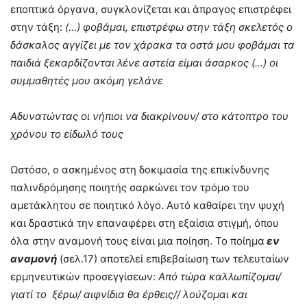
εποπτικά όργανα, συγκλονίζεται και άπραγος επιστρέφει
στην τάξη:
(…) φοβάμαι, επιστρέφω στην τάξη σκελετός ο
δάσκαλος αγγίζει με τον χάρακα τα οστά μου φοβάμαι τα
παιδιά ξεκαρδίζονται λένε αστεία είμαι άσαρκος (…) οι
συμμαθητές μου ακόμη γελάνε
Αδυνατώντας οι νήπιοι να διακρίνουν/ στο κάτοπτρο του
χρόνου το είδωλό τους
Ωστόσο, ο ασκημένος στη δοκιμασία της επικίνδυνης
παλινδρόμησης ποιητής σαρκώνει τον τρόμο του
αμετάκλητου σε ποιητικό λόγο. Αυτό καθαίρει την ψυχή
και δραστικά την επαναφέρει στη εξαίσια στιγμή, όπου
όλα στην αναμονή τους είναι μια ποίηση. Το ποίημα
εν
αναμονή
(σελ.17) αποτελεί επιβεβαίωση των τελευταίων
ερμηνευτικών προσεγγίσεων:
Από τώρα καλλωπίζομαι/
γιατί το ξέρω/ αιφνίδια θα έρθεις// λούζομαι και