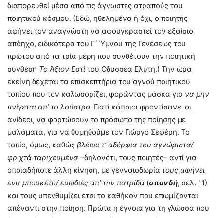
διαπορευθεί μέσα από τις άγνωστες ατραπούς του
ποιητικού κόσμου. (Εδώ, ηθελημένα ή όχι, ο ποιητής
αφήνει τον αναγνώστη να αφουγκραστεί τον εξαίσιο
απόηχο, ειδικότερα του Γ΄ Ύμνου της Γενέσεως του
πρώτου από τα τρία μέρη που συνθέτουν την ποιητική
σύνθεση
Το Άξιον Εστί
του Οδυσσέα Ελύτη.) Την ώρα
εκείνη δέχεται τα επισκεπτήρια του αγνού ποιητικού
τοπίου που τον καλωσορίζει, φορώντας μάσκα για
να μην
πνίγεται απ’ το λούστρο
. Γιατί κάποιοι φροντίσανε, οι
ανίδεοι, να φορτώσουν το πρόσωπο της ποίησης με
μαλάματα, για να θυμηθούμε τον Γιώργο Σεφέρη. Το
τοπίο, όμως, καθώς
βλέπει τ’ αδέρφια του αγνώριστα/
φριχτά ταριχευμένα
–δηλονότι, τους ποιητές–
αντί για
οποιαδήποτε άλλη κίνηση, με γενναιοδωρία
τους
αφήνει
ένα μπουκέτο/ ευωδιές απ’ την πατρίδα
(
σπονδή
, σελ. 11)
και τους υπενθυμίζει έτσι το καθήκον που επωμίζονται
απέναντι στην ποίηση. Πρώτα η έγνοια για τη γλώσσα που