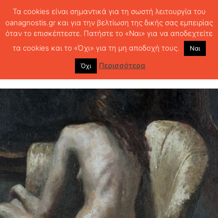
Τα cookies είναι σημαντικά για τη σωστή λειτουργία του
oanagnostis.gr και για την βελτίωση της δικής σας εμπειρίας
όταν το επισκέπτεστε. Πατήστε το «Ναι» για να αποδεχτείτε
ΑΡΧΙΚΗ
ΣΤΗΛΕΣ
ΓΝΩΜΕΣ
Στιγμιότυπα του σώματος
τα cookies και το «Όχι» για τη μη αποδοχή τους.
Ναι
Στιγμιότυπα του σώματος
Περισσότερα
Όχι
349
0