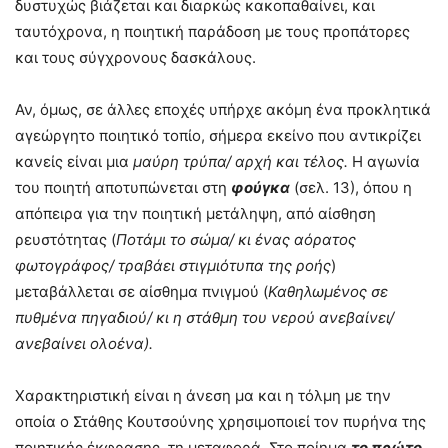
δυστυχώς βιάζεται και διαρκώς κακοπαθαίνει, και
ταυτόχρονα, η ποιητική παράδοση με τους προπάτορες
και τους σύγχρονους δασκάλους.
Αν, όμως, σε άλλες εποχές υπήρχε ακόμη ένα προκλητικά
αγεώργητο ποιητικό τοπίο, σήμερα εκείνο που αντικρίζει
κανείς είναι μια
μαύρη τρύπα/ αρχή και τέλος.
Η αγωνία
του ποιητή αποτυπώνεται στη
φούγκα
(σελ. 13), όπου η
απόπειρα για την ποιητική μετάληψη, από αίσθηση
ρευστότητας (
Ποτάμι το σώμα/ κι ένας αόρατος
φωτογράφος/ τραβάει στιγμιότυπα της ροής
)
μεταβάλλεται σε αίσθημα πνιγμού (
Καθηλωμένος σε
πυθμένα πηγαδιού/ κι η στάθμη του νερού ανεβαίνει/
ανεβαίνει ολοένα).
Χαρακτηριστική είναι η άνεση μα και η τόλμη με την
οποία ο Στάθης Κουτσούνης χρησιμοποιεί τον πυρήνα της
ποιητικής έκφρασης, τη μεταφορά. Στο ποίημα
το πρώτο