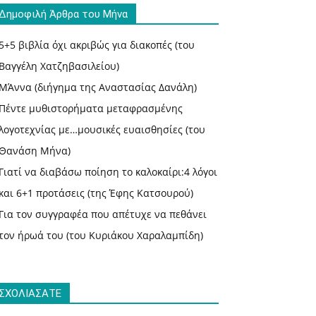
Δημοφιλή Άρθρα του Μήνα
5+5 βιβλία όχι ακριβώς για διακοπές (του
Βαγγέλη Χατζηβασιλείου)
ΜΆννα (διήγημα της Αναστασίας Δανάλη)
Πέντε μυθιστορήματα μεταφρασμένης
λογοτεχνίας με…μουσικές ευαισθησίες (του
Θανάση Μήνα)
Γιατί να διαβάσω ποίηση το καλοκαίρι:4 λόγοι
και 6+1 προτάσεις (της Έφης Κατσουρού)
Για τον συγγραφέα που απέτυχε να πεθάνει
τον ήρωά του (του Κυριάκου Χαραλαμπίδη)
ΣΧΟΛΙΑΣΑΤΕ