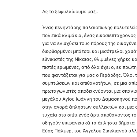
Ας το ξεφυλλίσουμε μαζί:
Ένας πενηντάρης παλαιοπώλης πολυτελείας
πολιτικά κλιμάκια, ένας εικοσιεπτάχρονος 
για να ενισχύσει τους πόρους της οικογένει
διεφθαρμένοι μπάτσοι και μισότρελοι χασάπ
εθνικιστές της Νίκαιας, θλιμμένες χήρες κ
πιστές ερωμένες, από όλα έχει ο, εκ πρώ
που φαντάζεται για μας ο Γεράρδης. Όλοι 
συμπτώσεων και απιθανοτήτων, σε μια απί
πρωταγωνιστές αποδεικνύονται μια σπάνια
μεγάλου Αγίου Ιωάννη του Δαμασκηνού πο
στην αγορά άπληστων συλλεκτών και μια 
τυχαία στο σπίτι ενός άρτι αποθανόντος τ
οδηγούν επιφανειακά τα άπληστα βήματα τ
Εύας Πάλμερ, του Άγγελου Σικελιανού αλ