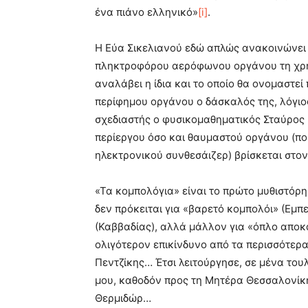
ένα πιάνο ελληνικό»
[i]
.
Η Εύα Σικελιανού εδώ απλώς ανακοινώνει 
πληκτροφόρου αερόφωνου οργάνου τη χρημ
αναλάβει η ίδια και το οποίο θα ονομαστεί
περίφημου οργάνου ο δάσκαλός της, λόγιο
σχεδιαστής ο φυσικομαθηματικός Σταύρος 
περίεργου όσο και θαυμαστού οργάνου (π
ηλεκτρονικού συνθεσάιζερ) βρίσκεται στο
«Τα κομπολόγια» είναι το πρώτο μυθιστόρη
δεν πρόκειται για «βαρετό κομπολόι» (Εμπε
(Καββαδίας), αλλά μάλλον για «όπλο αποκ
ολιγότερον επικίνδυνο από τα περισσότε
Πεντζίκης… Έτσι λειτούργησε, σε μένα του
μου, καθοδόν προς τη Μητέρα Θεσσαλονίκη 
Θερμιδώρ…