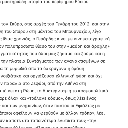
 μυστηριώδη ιστορία του περίφημου Εύειου
τον Σπύρο, στις αρχές του Γενάρη του 2012, και στην
ση του Σπύρου στη μάντρα του Μπουρναζίου, λίγο
ης ίδιας χρονιάς, ο Γεράρδης κινεί με κινηματογραφική
τον πολυπρόσωπο θίασο του στην «μαύρη και άραχλη»
γματικότητας που όλοι μας ζήσαμε και ζούμε και η
ο την πλατεία Συντάγματος των αγανακτισμένων σε
α τη μυρωδιά από τα δακρυγόνα η δράση
νοιξιάτικη και οργιάζουσα ελληνική φύση και όχι
ην παραλία στο Ζεφύρι, από την Αθήνα στη
πό κει στη Ρώμη, το Άμστερνταμ ή το κοσμοπολίτικό
παρε όλα» και «τρέλανε κόσμο», όπως λέει ένας
 και των μνημονίων, όταν παντού οι Εφιάλτες με
κάποιοι οφείλουν να φερθούν με άλλον τρόπο», λέει
υν κάποτε στα ταπεινότερα ένστικτά τους -την
 κάποιοι άλλοι αγωνίζονται να αναπτύξουν