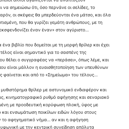
ι να σημειώσω ότι, όσο περνάνε οι σελίδες, το
ρόν, οι σκέψεις θα μπερδεύονται ένα μάτσο, και όλα
τισμένη, που θα γυρίζει γεμάτη ανθρώπους, με τη
εκσφενδονίζει έναν έναν» στον αγύριστο…
να βιβλίο που δομείται με τη μορφή θρίλερ και έχει
τέλος είναι σημαντικό για το σασπένς της
ου θέλει ο συγγραφέας να «περάσει», όπως λέμε, και
 που είναι μάλλον η ευαισθητοποίηση των υπευθύνων
ς φαίνεται και από το «Σημείωμα» του τέλους…
μυθιστόρημα θρίλερ με αστυνομικό ενδιαφέρον και
εις, κινηματογραφικό ρυθμό αφήγησης και σεναριακό
μένη με προοδευτική κορύφωση πλοκή, ύφος με
μό και ενσωμάτωση ποικίλων ειδών λόγου στους
ν το αφηγηματικό νήμα… αν και η αφήγηση
υφωνική με την κεντρική συνείδηση απόλυτα