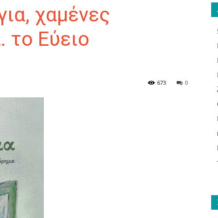
ια, χαμένες
 το Εύειο
ΑΝΑΓΝΩΣΤΗΣ
673
0
ΓΙΑ
ΤΟ