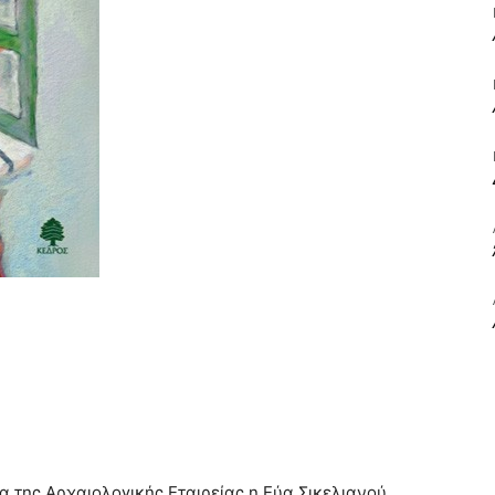
ΒΙΒΛΙΟ
ΚΑΙ
ΤΙΣ
σα της Αρχαιολογικής Εταιρείας η Εύα Σικελιανού
ΤΕΧΝΕΣ