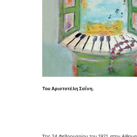
Του Αριστοτέλη Σαΐνη.
Στις 24 Φεβρουαρίου του 1921, στην Αίθου