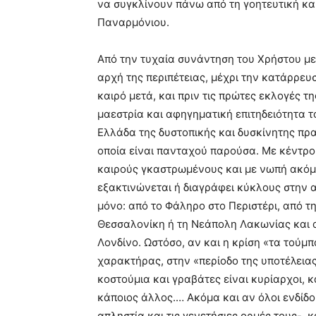
να συγκλίνουν πάνω από τη γοητευτική και
Παναρμόνιου.
Από την τυχαία συνάντηση του Χρήστου με 
αρχή της περιπέτειας, μέχρι την κατάρρευ
καιρό μετά, και πριν τις πρώτες εκλογές τ
μαεστρία και αφηγηματική επιτηδειότητα 
Ελλάδα της δυστοπικής και δυσκίνητης πρα
οποία είναι πανταχού παρούσα. Με κέντρ
καιρούς γκαστρωμένους και με νωπή ακόμ
εξακτινώνεται ή διαγράφει κύκλους στην α
μόνο: από το Φάληρο στο Περιστέρι, από τ
Θεσσαλονίκη ή τη Νεάπολη Λακωνίας και α
Λονδίνο. Ωστόσο, αν και η κρίση «τα τούμ
χαρακτήρας, στην «περίοδο της υποτέλειας
κοστούμια και γραβάτες είναι κυρίαρχοι, 
κάποιος άλλος.… Ακόμα και αν όλοι ενδίδο
απληστία και τις γενετήσιες ορμές τους-,