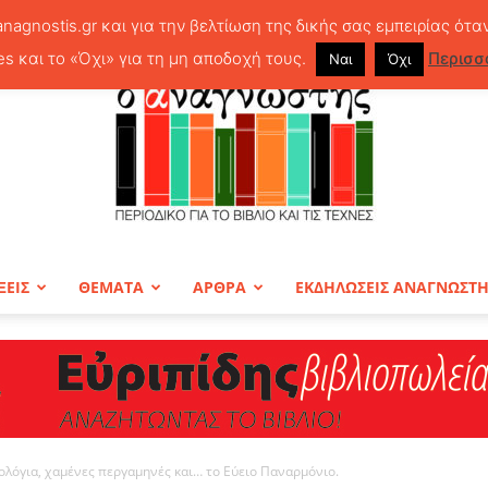
anagnostis.gr και για την βελτίωση της δικής σας εμπειρίας ότα
es και το «Όχι» για τη μη αποδοχή τους.
Περισσ
Ναι
Όχι
ΞΕΙΣ
ΘΕΜΑΤΑ
ΑΡΘΡΑ
ΕΚΔΗΛΩΣΕΙΣ ΑΝΑΓΝΩΣΤ
ΠΕΡΙΟΔΙΚΟ
ολόγια, χαμένες περγαμηνές και… το Εύειο Παναρμόνιο.
Ο