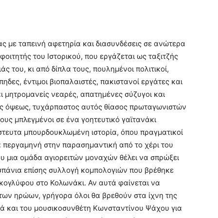
 με ταπεινή αφετηρία και διασυνδέσεις σε ανώτερα
φοιτητής του Ιστορικού, που εργάζεται ως ταξιτζής
άς του, κι από δίπλα τους, πουλημένοι πολιτικοί,
ηδες, έντιμοι βιοπαλαιστές, πακιστανοί εργάτες και
αι μητρομανείς νεαρές, απατημένες σύζυγοι και
της όψεως, τυχάρπαστος αυτός θίασος πρωταγωνιστών
τους μπλεγμένοι σε ένα γοητευτικό γαϊτανάκι
στευτα μπουρδουκλωμένη ιστορία, όπου πραγματικοί
 περγαμηνή στην παρασημαντική από το χέρι του
υ μια ομάδα αγιορειτών μοναχών θέλει να σπρώξει
σπάνια επίσης συλλογή κομπολογιών που βρέθηκε
οκογλύφου στο Κολωνάκι. Αν αυτά φαίνεται να
ων ηρώων, γρήγορα όλοι θα βρεθούν στα ίχνη της
λά και του μουσικοσυνθέτη Κωνσταντίνου Ψάχου για