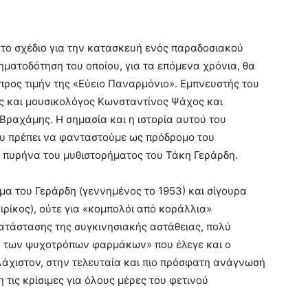
το σχέδιο για την κατασκευή ενός παραδοσιακού
ατοδότηση του οποίου, για τα επόμενα χρόνια, θα
 προς τιμήν της «Εύειο Παναρμόνιο». Εμπνευστής του
ς και μουσικολόγος Κωνσταντίνος Ψάχος και
Βραχάμης. Η σημασία και η ιστορία αυτού του
ου πρέπει να φανταστούμε ως πρόδρομο του
ν πυρήνα του μυθιστορήματος του Τάκη Γεράρδη.
μα του Γεράρδη (γεννημένος το 1953) και σίγουρα
ιρίκος), ούτε για «κομπολόι από κοράλλια»
ατάστασης της συγκινησιακής αστάθειας, πολύ
ρα των ψυχοτρόπων φαρμάκων» που έλεγε και ο
λάχιστον, στην τελευταία και πιο πρόσφατη ανάγνωσή
τις κρίσιμες για όλους μέρες του φετινού