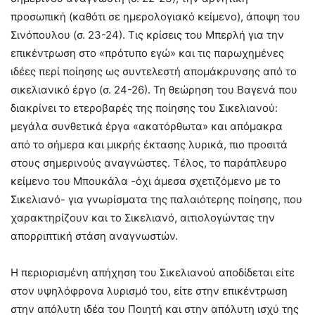
προσωπική (καθότι σε ημερολογιακό κείμενο), άποψη του
Σινόπουλου (σ. 23-24). Τις κρίσεις του Μπερλή για την
επικέντρωση στο «πρότυπο εγώ» και τις παρωχημένες
ιδέες περί ποίησης ως συντελεστή απομάκρυνσης από το
σικελιανικό έργο (σ. 24-26). Τη θεώρηση του Βαγενά που
διακρίνει το ετεροβαρές της ποίησης του Σικελιανού:
μεγάλα συνθετικά έργα «ακατόρθωτα» και απόμακρα
από το σήμερα και μικρής έκτασης λυρικά, πιο προσιτά
στους σημερινούς αναγνώστες. Τέλος, το παράπλευρο
κείμενο του Μπουκάλα -όχι άμεσα σχετιζόμενο με το
Σικελιανό- για γνωρίσματα της παλαιότερης ποίησης, που
χαρακτηρίζουν και το Σικελιανό, αιτιολογώντας την
απορριπτική στάση αναγνωστών.
Η περιορισμένη απήχηση του Σικελιανού αποδίδεται είτε
στον υψηλόφρονα λυρισμό του, είτε στην επικέντρωση
στην απόλυτη ιδέα του Ποιητή και στην απόλυτη ισχύ της