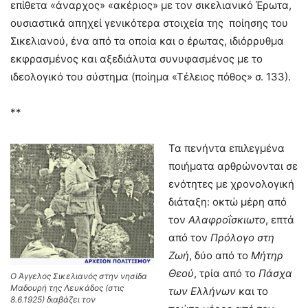
επίθετα «άναρχος» «ακέριος» με τον σικελιανικό Έρωτα,
ουσιαστικά απηχεί γενικότερα στοιχεία της ποίησης του
Σικελιανού, ένα από τα οποία και ο έρωτας, ιδιόρρυθμα
εκφρασμένος και αξεδιάλυτα συνυφασμένος με το
ιδεολογικό του σύστημα (ποίημα «Τέλειος πόθος» σ. 133).
**
Τα πενήντα επιλεγμένα
ποιήματα αρθρώνονται σε
ενότητες με χρονολογική
διάταξη: οκτώ μέρη από
τον
Αλαφροΐσκιωτο
, επτά
από τον
Πρόλογο στη
Ζωή
, δύο από το
Μήτηρ
Θεού
, τρία από το
Πάσχα
Ο Άγγελος Σικελιανός στην νησίδα
Μαδουρή της Λευκάδος (στις
των Ελλήνων
και το
8.6.1925) διαβάζει τον