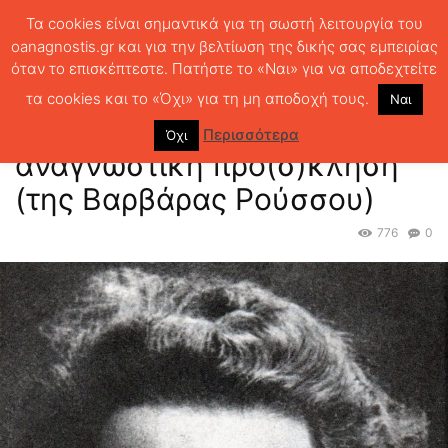
Τα cookies είναι σημαντικά για τη σωστή λειτουργία του
oanagnostis.gr και για την βελτίωση της δικής σας εμπειρίας
όταν το επισκέπτεστε. Πατήστε το «Ναι» για να αποδεχτείτε
ΑΡΧΙΚΗ
ΚΡΙΤΙΚΗ ΒΙΒΛΙΟΥ
ΚΡΙΤΙΚΕΣ
Σικελιανός : Μια
αναγνωστική πρό(σ)κληση (της Βαρβάρας Ρούσσου)
τα cookies και το «Όχι» για τη μη αποδοχή τους.
Ναι
Σικελιανός : Μια
Περισσότερα
Όχι
αναγνωστική πρό(σ)κληση
(της Βαρβάρας Ρούσσου)
776
0