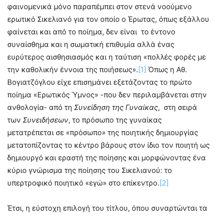
φαινομενικά μόνο παραπέμπει στον στενά νοούμενο
ερωτικό Σικελιανό για τον οποίο ο Έρωτας, όπως εξάλλου
φαίνεται και από το ποίημα, δεν είναι το έντονο
συναίσθημα και η σωματική επιθυμία αλλά ένας
ευρύτερος αισθησιασμός και η ταύτιση «πολλές φορές με
την καθολικήν έννοια της ποιήσεως».
[1]
Όπως η Αθ.
Βογιατζόγλου είχε επισημάνει εξετάζοντας το πρώτο
ποίημα «Ερωτικός Ύμνος» -που δεν περιλαμβάνεται στην
ανθολογία- από τη
Συνείδηση της Γυναίκας
, στη σειρά
των
Συνειδήσεων
, το πρόσωπο της γυναίκας
μετατρέπεται σε «πρόσωπο» της ποιητικής δημιουργίας
μετατοπίζοντας το κέντρο βάρους στον ίδιο τον ποιητή ως
δημιουργό και εραστή της ποίησης και μορφώνοντας ένα
κύριο γνώρισμα της ποίησης του Σικελιανού: το
υπερτροφικό ποιητικό «εγώ» στο επίκεντρο.
[2]
Έτσι, η εύστοχη επιλογή του τίτλου, όπου συναρτώνται τα