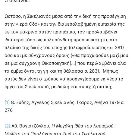
Σικελιανού.
Ωστόσο, η Σικελιανός μέσα από την δική της προσέγγιση
στην «Ιερά Οδό» και την διαμεσολαβημένη εμπειρία της
με τον μακρινό αυτόν προπάππο, τον προσλαμβάνει
ιδιαίτερα τόσο ως πολυσύνθετη προσωπικότητα, στο
πλαίσιο της δικής του εποχής (αλαφροΐσκιωτος» σ. 281)
όσο και με σύγχρονους όρους («θα προχωρούσε μαζί μου
σε μια σύγχρονη Οικοποιητική[…] που περιλαμβάνει όλα
τα έμβια όντα, τη γη και τη θάλασσα σ. 283). Μήπως
αυτός δεν είναι ο τρόπος να προσεγγίσουμε εκ νέου το
έργο του Σικελιανού, με διπλή και ανοιχτή οπτική;
[1]
Θ. Ξύδης, Αγγελος Σικελιανός, Ίκαρος, Αθήνα 1979 σ.
276
[2]
Αθ. Βογιατζόγλου,
Η Μεγάλη Ιδέα του λυρισμού.
Μελέτη του Προλόγου στη Ζωή του Σικελιανού