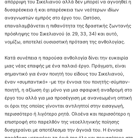
απόρριψη του Σικελιανού αλλά δεν μπορεί να αγνοηθεί η
δυσαρέσκεια ή και απαρέσκεια των νεότερων ιδίων
αναγνωστών εμπρός στο έργο του. Ωστόσο,
επαναλαμβάνεται η πιθανότητα της δραστικής ζωντανής
πρόσληψης του Σικελιανού (σ. 29, 33, 34) και αυτό,
νομίζω, αποτελεί ουσιαστική πρόταση της ανθολογίας.
Κατά συνέπεια η παρούσα ανθολογία δίνει την ευκαιρία
μιας νέας επαφής με ένα παλαιό έργο. Πράγματι, είναι
σημαντικό για έναν ποιητή του είδους του Σικελιανού,
έναν «συμπαντικό» -με την έννοια του ποιητής-σύμπαν-
ποιητή, η αξίωση όχι μόνο για μια σφαιρική αναδρομή στο
έργο του αλλά για μια προσέγγιση με ανανεωμένη οπτική
οι όροι της οποίας γίνονται αντιληπτοί στην εισαγωγή,
περισσότερο ή λιγότερο ρητά. Ολοένα και περισσότερο η
επιστροφή στο παρελθόν της νεοελληνικής ποίησης
δυσχεραίνει με αποτέλεσμα την άγνοιά του. Η έννοια
παράδοση μεταφέρει τα όριά της όλο και περισσότερο στη