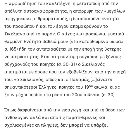
Η αμφισβήτηση του καλλιτέχνη, η μετατόπιση από την
απόλυτη αυτοαναφορικότητα, η απόρριψη των «μεγάλων
αφηγήσεων», ο θρυμματισμός, η διασπασμένη ενότητα
του προσώπου ή και του έργου απομακρύνουν το
Σικελιανό από το παρόν. Ο στίχος «ω προαιώνια, μυστικά
θαμμένη Ενότητα βαθειά μου» («Το κατορθωμένο σώμα»
σ. 165) ήδη τον αντιπαραθέτει με την εποχή της ύστερης
νεωτερικότητας. Έτσι, στη σύντομη σύγκριση με ξένους
σύγχρονούς του ποιητές (σ. 30-31) ο Σικελιανός
αποτιμάται με όρους που τον εξοβελίζουν από την εποχή
του: «ο Σικελιανός, όπως και ο Παλαμάς,[…]είναι οι
ου
σημαντικότεροι Έλληνες ποιητές του 19
αιώνα, κι ας
ζουν μέχρι περίπου το μέσο του 20ού αιώνα». (σ. 30).
Όπως διαφαίνεται από την εισαγωγή και από τη θέση των
ανθολόγων αλλά και από τις παρατιθέμενες και
σχολιασμένες αντιλήψεις, δεν μπορεί να υπάρξει