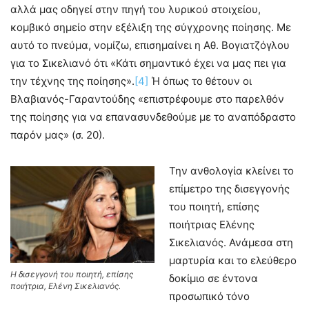
αλλά μας οδηγεί στην πηγή του λυρικού στοιχείου,
κομβικό σημείο στην εξέλιξη της σύγχρονης ποίησης. Με
αυτό το πνεύμα, νομίζω, επισημαίνει η Αθ. Βογιατζόγλου
για το Σικελιανό ότι «Κάτι σημαντικό έχει να μας πει για
την τέχνης της ποίησης».
[4]
Ή όπως το θέτουν οι
Βλαβιανός-Γαραντούδης «επιστρέφουμε στο παρελθόν
της ποίησης για να επανασυνδεθούμε με το αναπόδραστο
παρόν μας» (σ. 20).
Την ανθολογία κλείνει το
επίμετρο της δισεγγονής
του ποιητή, επίσης
ποιήτριας Ελένης
Σικελιανός. Ανάμεσα στη
μαρτυρία και το ελεύθερο
Η δισεγγονή του ποιητή, επίσης
δοκίμιο σε έντονα
ποιήτρια, Ελένη Σικελιανός.
προσωπικό τόνο