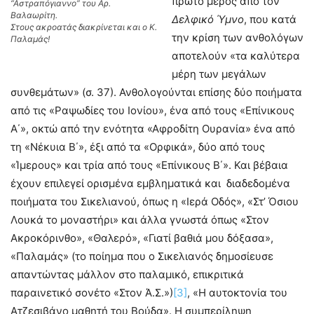
πρώτο μέρος από τον
“Αστραπόγιαννο” του Αρ.
Βαλαωρίτη.
Δελφικό Ύμνο
, που κατά
Στους ακροατάς διακρίνεται και ο Κ.
την κρίση των ανθολόγων
Παλαμάς!
αποτελούν «τα καλύτερα
μέρη των μεγάλων
συνθεμάτων» (σ. 37). Ανθολογούνται επίσης δύο ποιήματα
από τις «Ραψωδίες του Ιονίου», ένα από τους «Επίνικους
Α΄», οκτώ από την ενότητα «Αφροδίτη Ουρανία» ένα από
τη «Νέκυια Β΄», έξι από τα «Ορφικά», δύο από τους
«Ίμερους» και τρία από τους «Επίνικους Β΄». Και βέβαια
έχουν επιλεγεί ορισμένα εμβληματικά και διαδεδομένα
ποιήματα του Σικελιανού, όπως η «Ιερά Οδός», «Στ’ Όσιου
Λουκά το μοναστήρι» και άλλα γνωστά όπως «Στον
Ακροκόρινθο», «Θαλερό», «Γιατί βαθιά μου δόξασα»,
«Παλαμάς» (το ποίημα που ο Σικελιανός δημοσίευσε
απαντώντας μάλλον στο παλαμικό, επικριτικά
παραινετικό σονέτο «Στον Ά.Σ.»)
[3]
, «Η αυτοκτονία του
Ατζεσιβάνο μαθητή του Βούδα». Η συμπερίληψη