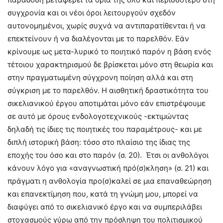
συγχρονία και οι νέοι όροι λειτουργούν σχεδόν
αυτονομημένοι, χωρίς συχνά να αντιπαρατίθενται ή να
επεκτείνουν ή να διαλέγονται με το παρελθόν. Εάν
κρίνουμε ως μετα-λυρικό το ποιητικό παρόν η βάση ενός
τέτοιου χαρακτηρισμού δε βρίσκεται μόνο στη θεωρία και
στην πραγματωμένη σύγχρονη ποίηση αλλά και στη
σύγκριση με το παρελθόν. Η αισθητική δραστικότητα του
σικελιανικού έργου αποτιμάται μόνο εάν επιστρέψουμε
σε αυτό με όρους ενδολογοτεχνικούς -εκτιμώντας
δηλαδή τις ίδιες τις ποιητικές του παραμέτρους- και με
διπλή ιστορική βάση: τόσο στο πλαίσιο της ίδιας της
εποχής του όσο και στο παρόν (σ. 20). Έτσι οι ανθολόγοι
κάνουν λόγο για «αναγνωστική πρό(σ)κληση» (σ. 21) και
πράγματι η ανθολογία προ(σ)καλεί σε μια επαναθεώρηση
και επανεκτίμηση που, κατά τη γνώμη μου, μπορεί να
διαφύγει από το σικελιανικό έργο και να συμπεριλάβει
στοχασμούς γύρω από την πρόσληψη του πολιτισμικού