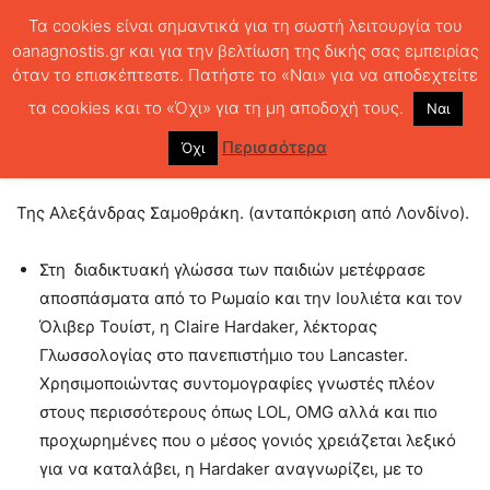
Τα cookies είναι σημαντικά για τη σωστή λειτουργία του
oanagnostis.gr και για την βελτίωση της δικής σας εμπειρίας
όταν το επισκέπτεστε. Πατήστε το «Ναι» για να αποδεχτείτε
ΑΡΧΙΚΗ
ΑΝΤΑΠΟΚΡΙΣΕΙΣ
Shakespeare? LOL!
τα cookies και το «Όχι» για τη μη αποδοχή τους.
Ναι
Shakespeare? LOL!
Περισσότερα
Όχι
137
0
Της Αλεξάνδρας Σαμοθράκη. (ανταπόκριση από Λονδίνο).
Στη διαδικτυακή γλώσσα των παιδιών μετέφρασε
αποσπάσματα από το Ρωμαίο και την Ιουλιέτα και τον
Όλιβερ Τουίστ, η Claire Hardaker, λέκτορας
Γλωσσολογίας στο πανεπιστήμιο του Lancaster.
Χρησιμοποιώντας συντομογραφίες γνωστές πλέον
στους περισσότερους όπως LOL, OMG αλλά και πιο
προχωρημένες που ο μέσος γονιός χρειάζεται λεξικό
για να καταλάβει, η Hardaker αναγνωρίζει, με το