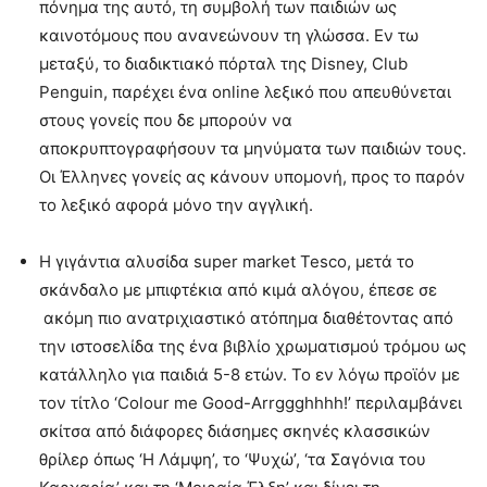
πόνημα της αυτό, τη συμβολή των παιδιών ως
καινοτόμους που ανανεώνουν τη γλώσσα. Εν τω
μεταξύ, το διαδικτιακό πόρταλ της Disney, Club
Penguin, παρέχει ένα online λεξικό που απευθύνεται
στους γονείς που δε μπορούν να
αποκρυπτογραφήσουν τα μηνύματα των παιδιών τους.
Οι Έλληνες γονείς ας κάνουν υπομονή, προς το παρόν
το λεξικό αφορά μόνο την αγγλική.
Η γιγάντια αλυσίδα super market Tesco, μετά το
σκάνδαλο με μπιφτέκια από κιμά αλόγου, έπεσε σε
ακόμη πιο ανατριχιαστικό ατόπημα διαθέτοντας από
την ιστοσελίδα της ένα βιβλίο χρωματισμού τρόμου ως
κατάλληλο για παιδιά 5-8 ετών. Το εν λόγω προϊόν με
τον τίτλο ‘Colour me Good-Arrggghhhh!’ περιλαμβάνει
σκίτσα από διάφορες διάσημες σκηνές κλασσικών
θρίλερ όπως ‘Η Λάμψη’, το ‘Ψυχώ’, ‘τα Σαγόνια του