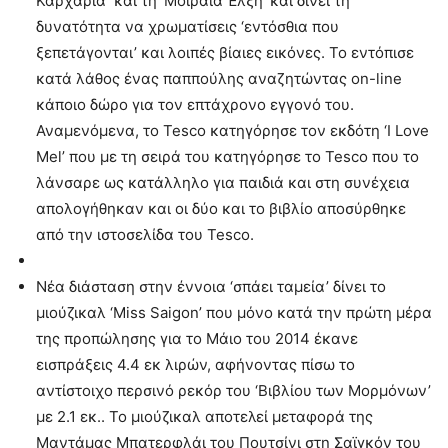
Καρχαρία’ και τη ‘Μοιραία Έλξη’ και δίνει τη
δυνατότητα να χρωματίσεις ‘εντόσθια που
ξεπετάγονται’ και λοιπές βίαιες εικόνες. Το εντόπισε
κατά λάθος ένας παππούλης αναζητώντας on-line
κάποιο δώρο για τον επτάχρονο εγγονό του.
Αναμενόμενα, το Tesco κατηγόρησε τον εκδότη ‘I Love
Mel’ που με τη σειρά του κατηγόρησε το Tesco που το
λάνσαρε ως κατάλληλο για παιδιά και στη συνέχεια
απολογήθηκαν και οι δύο και το βιβλίο αποσύρθηκε
από την ιστοσελίδα του Tesco.
Νέα διάσταση στην έννοια ‘σπάει ταμεία’ δίνει το
μιούζικαλ ‘Miss Saigon’ που μόνο κατά την πρώτη μέρα
της προπώλησης για το Μάιο του 2014 έκανε
εισπράξεις 4.4 εκ λιρών, αφήνοντας πίσω το
αντίστοιχο περσινό ρεκόρ του ‘Βιβλίου των Μορμόνων’
με 2.1 εκ.. Το μιούζικαλ αποτελεί μεταφορά της
Μαντάμας Μπατερφλάι του Πουτσίνι στη Σαϊγκόν του