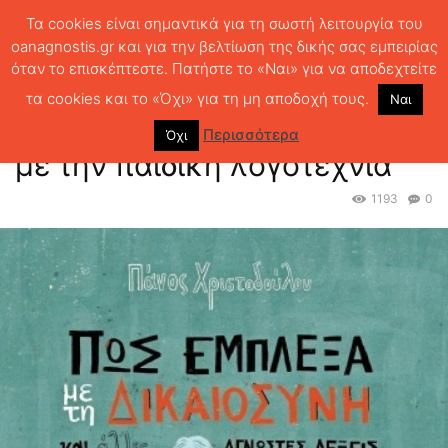
Τα cookies είναι σημαντικά για τη σωστή λειτουργία του
oanagnostis.gr και για την βελτίωση της δικής σας εμπειρίας
όταν το επισκέπτεστε. Πατήστε το «Ναι» για να αποδεχτείτε
ΑΡΧΙΚΗ
ΠΑΙΔΙΚΑ
Πώς έμπλεξε η Δικαιοσύνη με την παιδική
λογοτεχνία
τα cookies και το «Όχι» για τη μη αποδοχή τους.
Ναι
Πώς έμπλεξε η Δικαιοσύνη
Περισσότερα
Όχι
με την παιδική λογοτεχνία
1193
0