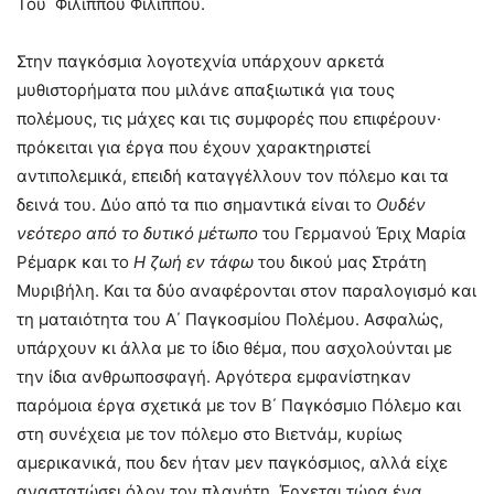
Του Φίλιππου Φιλίππου.
Στην παγκόσμια λογοτεχνία υπάρχουν αρκετά
μυθιστορήματα που μιλάνε απαξιωτικά για τους
πολέμους, τις μάχες και τις συμφορές που επιφέρουν·
πρόκειται για έργα που έχουν χαρακτηριστεί
αντιπολεμικά, επειδή καταγγέλλουν τον πόλεμο και τα
δεινά του. Δύο από τα πιο σημαντικά είναι το
Ουδέν
νεότερο από το δυτικό μέτωπο
του Γερμανού Έριχ Μαρία
Ρέμαρκ και το
Η ζωή εν τάφω
του δικού μας Στράτη
Μυριβήλη. Και τα δύο αναφέρονται στον παραλογισμό και
τη ματαιότητα του Α΄ Παγκοσμίου Πολέμου. Ασφαλώς,
υπάρχουν κι άλλα με το ίδιο θέμα, που ασχολούνται με
την ίδια ανθρωποσφαγή. Αργότερα εμφανίστηκαν
παρόμοια έργα σχετικά με τον Β΄ Παγκόσμιο Πόλεμο και
στη συνέχεια με τον πόλεμο στο Βιετνάμ, κυρίως
αμερικανικά, που δεν ήταν μεν παγκόσμιος, αλλά είχε
αναστατώσει όλον τον πλανήτη. Έρχεται τώρα ένα