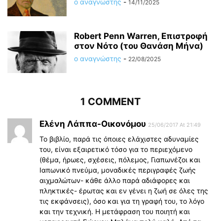
ο αναγνώστης
-
14/11/2025
Robert Penn Warren, Επιστροφή
στον Νότο (του Θανάση Μήνα)
ο αναγνώστης
-
22/08/2025
1 COMMENT
Ελένη Λάππα-Οικονόμου
25/06/2017 At 21:49
Το βιβλίο, παρά τις όποιες ελάχιστες αδυναμίες
του, είναι εξαιρετικό τόσο για το περιεχόμενο
(θέμα, ήρωες, σχέσεις, πόλεμος, Γιαπωνέζοι και
Ιαπωνικό πνεύμα, μοναδικές περιγραφές ζωής
αιχμαλώτων- κάθε άλλο παρά αδιάφορες και
πληκτικές- έρωτας και εν γένει η ζωή σε όλες της
τις εκφάνσεις), όσο και για τη γραφή του, το λόγο
και την τεχνική. Η μετάφραση του ποιητή και