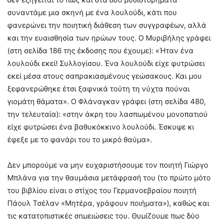
συναντάμε μια σκηνή με ένα λουλούδι, κάτι που
φανερώνει την ποιητική διάθεση των συγγραφέων, αλλά
και την ευαισθησία των ηρώων τους. Ο Μυριβήλης γράφει
(στη σελίδα 186 της έκδοσης που έχουμε): «Ήταν ένα
λουλούδι εκεί! Συλλογίσου. Ένα λουλούδι είχε φυτρώσει
εκεί μέσα στους σαπρακιασμένους γεώσακους. Και μου
ξεφανερώθηκε έτσι ξαφνικά τούτη τη νύχτα πούναι
γιομάτη θάματα». Ο Φλάναγκαν γράφει (στη σελίδα 480,
την τελευταία): «στην άκρη του λασπωμένου μονοπατιού
είχε φυτρώσει ένα βαθυκόκκινο λουλούδι. Έσκυψε κι
έφεξε με το φανάρι του το μικρό θαύμα».
Δεν μπορούμε να μην ευχαριστήσουμε τον ποιητή Γιώργο
Μπλάνα για την θαυμάσια μετάφρασή του (το πρώτο μότο
του βιβλίου είναι ο στίχος του Γερμανοεβραίου ποιητή
Πάουλ Τσέλαν «Μητέρα, γράφουν ποιήματα»), καθώς και
τις κατατοπιστικές σημειώσεις του. Θυμίζουμε πως δύο