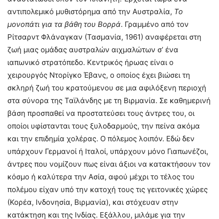
αντιπολεμικό μυθιστόρημα από την Αυστραλία,
Το
μονοπάτι για τα βάθη
του Βορρά
. Γραμμένο από τον
Ρίτσαρντ Φλάναγκαν (Τασμανία, 1961) αναφέρεται στη
ζωή μιας ομάδας αυστραλών αιχμαλώτων σ’ ένα
ιαπωνικό στρατόπεδο. Κεντρικός ήρωας είναι ο
χειρουργός Ντορίγκο Έβανς, ο οποίος έχει βιώσει τη
σκληρή ζωή του κρατούμενου σε μια αφιλόξενη περιοχή
στα σύνορα της Ταϊλάνδης με τη Βιρμανία. Σε καθημερινή
βάση προσπαθεί να προστατεύσει τους άντρες του, οι
οποίοι υφίστανται τους ξυλοδαρμούς, την πείνα ακόμα
και την επιδημία χολέρας. Ο πόλεμος λοιπόν. Εδώ δεν
υπάρχουν Γερμανοί ή Ιταλοί, υπάρχουν μόνο Γιαπωνέζοι,
άντρες που νομίζουν πως είναι άξιοι να κατακτήσουν τον
κόσμο ή καλύτερα την Ασία, αφού μέχρι το τέλος του
πολέμου είχαν υπό την κατοχή τους τις γειτονικές χώρες
(Κορέα, Ινδονησία, Βιρμανία), και στόχευαν στην
κατάκτηση και της Ινδίας. Εξάλλου, μιλάμε για την