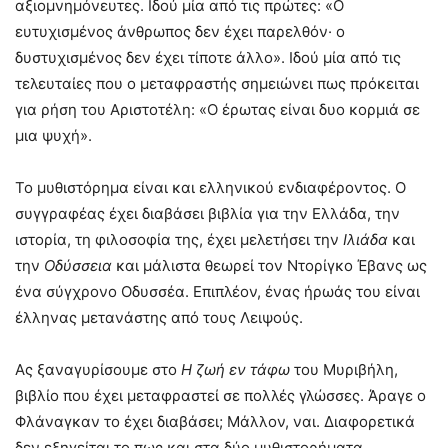
αξιομνημόνευτες. Ιδού μία από τις πρώτες: «Ο
ευτυχισμένος άνθρωπος δεν έχει παρελθόν· ο
δυστυχισμένος δεν έχει τίποτε άλλο». Ιδού μία από τις
τελευταίες που ο μεταφραστής σημειώνει πως πρόκειται
για ρήση του Αριστοτέλη: «Ο έρωτας είναι δυο κορμιά σε
μια ψυχή».
Το μυθιστόρημα είναι και ελληνικού ενδιαφέροντος. Ο
συγγραφέας έχει διαβάσει βιβλία για την Ελλάδα, την
ιστορία, τη φιλοσοφία της, έχει μελετήσει την
Ιλιάδα
και
την
Οδύσσεια
και μάλιστα θεωρεί τον Ντορίγκο Έβανς ως
ένα σύγχρονο Οδυσσέα. Επιπλέον, ένας ήρωάς του είναι
έλληνας μετανάστης από τους Λειψούς.
Ας ξαναγυρίσουμε στο
Η ζωή εν τάφω
του Μυριβήλη,
βιβλίο που έχει μεταφραστεί σε πολλές γλώσσες. Άραγε ο
Φλάναγκαν το έχει διαβάσει; Μάλλον, ναι. Διαφορετικά
δεν εξηγείται το πως και στα δύο μυθιστορήματα