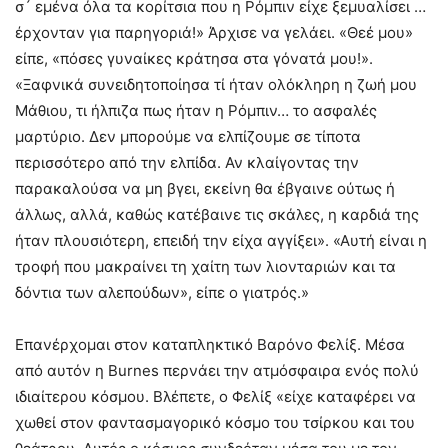
σ´ εμένα όλα τα κορίτσια που η Ρόμπιν είχε ξεμυαλίσει …
έρχονταν για παρηγοριά!» Άρχισε να γελάει. «Θεέ μου»
είπε, «πόσες γυναίκες κράτησα στα γόνατά μου!».
«Ξαφνικά συνειδητοποίησα τί ήταν ολόκληρη η ζωή μου
Μάθιου, τι ήλπιζα πως ήταν η Ρόμπιν… το ασφαλές
μαρτύριο. Δεν μπορούμε να ελπίζουμε σε τίποτα
περισσότερο από την ελπίδα. Αν κλαίγοντας την
παρακαλούσα να μη βγει, εκείνη θα έβγαινε ούτως ή
άλλως, αλλά, καθώς κατέβαινε τις σκάλες, η καρδιά της
ήταν πλουσιότερη, επειδή την είχα αγγίξει». «Αυτή είναι η
τροφή που μακραίνει τη χαίτη των λιονταριών και τα
δόντια των αλεπούδων», είπε ο γιατρός.»
Επανέρχομαι στον καταπληκτικό Βαρόνο Φελίξ. Μέσα
από αυτόν η Burnes περνάει την ατμόσφαιρα ενός πολύ
ιδιαίτερου κόσμου. Βλέπετε, ο Φελίξ «είχε καταφέρει να
χωθεί στον φαντασμαγορικό κόσμο του τσίρκου και του