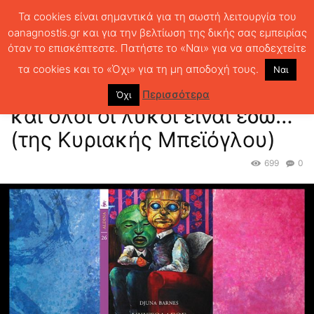
Τα cookies είναι σημαντικά για τη σωστή λειτουργία του
oanagnostis.gr και για την βελτίωση της δικής σας εμπειρίας
όταν το επισκέπτεστε. Πατήστε το «Ναι» για να αποδεχτείτε
ΑΡΧΙΚΗ
ΚΡΙΤΙΚΗ ΒΙΒΛΙΟΥ
ΚΡΙΤΙΚΕΣ
Περπατώ στο
«Νυχτοδάσος» και όλοι οι λύκοι είναι εδώ… (της Κυριακής Μπεϊόγλου)
τα cookies και το «Όχι» για τη μη αποδοχή τους.
Ναι
Περπατώ στο «Νυχτοδάσος»
Περισσότερα
Όχι
και όλοι οι λύκοι είναι εδώ…
(της Κυριακής Μπεϊόγλου)
699
0