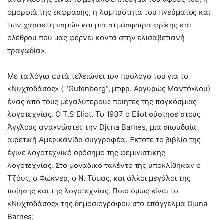
ομορφιά της έκφρασης, η λαμπρότητα του πνεύματος και
των χαρακτηρισμών και μια ατμόσφαιρα φρίκης και
ολέθρου που μας φέρνει κοντά στην ελισαβετιανή
τραγωδία».
Με τα λόγια αυτά τελειώνει τον πρόλογο του για το
«Νυχτοδάσος» ( “Gutenberg”, μτφρ. Αργυρώς Μαντόγλου)
ένας από τους μεγαλύτερους ποιητές της παγκόσμιας
λογοτεχνίας. Ο T.S Eliot. Το 1937 ο Eliot σύστησε στους
Άγγλους αναγνώστες την Djuna Barnes, μια σπουδαία
αιρετική Αμερικανίδα συγγραφέα. Έκτοτε το βιβλίο της
έγινε λογοτεχνικό ορόσημο της φεμινιστικής
λογοτεχνίας. Στο μοναδικό ταλέντο της υποκλίθηκαν ο
Τζόυς, ο Φώκνερ, ο Ν. Τόμας, και άλλοι μεγάλοι της
ποίησης και της λογοτεχνίας. Ποιο όμως είναι το
«Νυχτοδάσος» της δημοσιογράφου στο επάγγελμα Djuna
Barnes;