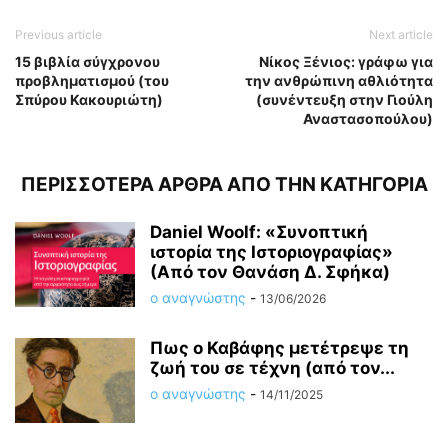
Previous article
Next article
15 βιβλία σύγχρονου
Νίκος Ξένιος: γράφω για
προβληματισμού (του
την ανθρώπινη αθλιότητα
Σπύρου Κακουριώτη)
(συνέντευξη στην Γιούλη
Αναστασοπούλου)
ΠΕΡΙΣΣΟΤΕΡΑ ΑΡΘΡΑ ΑΠΟ ΤΗΝ ΚΑΤΗΓΟΡΙΑ
Daniel Woolf: «Συνοπτική
ιστορία της Ιστοριογραφίας»
(Από τον Θανάση Δ. Σφήκα)
ο αναγνώστης
-
13/06/2026
Πως ο Καβάφης μετέτρεψε τη
ζωή του σε τέχνη (από τον...
ο αναγνώστης
-
14/11/2025