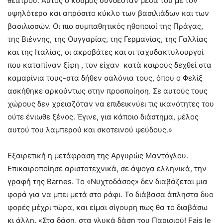
θεάτρου. Αυτός ο κόσμος συνδεόταν μέσα του με τον
υψηλότερο και απρόσιτο κύκλο των βασιλιάδων και των
βασιλισσών. Οι πιο συμπαθητικός ηθοποιοί της Πράγας,
της Βιέννης, της Ουγγαρίας, της Γερμανίας, της Γαλλίας
και της Ιταλίας, οι ακροβάτες και οι ταχυδακτυλουργοί
που καταπίναν ξίφη , τον είχαν κατά καιρούς δεχθεί στα
καμαρίνια τους-στα δήθεν σαλόνια τους, όπου ο Φελίξ
ασκήθηκε αρκούντως στην προσποίηση. Σε αυτούς τους
χώρους δεν χρειαζόταν να επιδεικνύει τις ικανότητες του
ούτε ένιωθε ξένος. Έγινε, για κάποιο διάστημα, μέλος
αυτού του λαμπερού και σκοτεινού ψεύδους.»
Εξαιρετική η μετάφραση της Αργυρώς Μαντόγλου.
Επικαιροποίησε αριστοτεχνικά, σε άψογα ελληνικά, την
γραφή της Barnes. Το «Νυχτοδάσος» δεν διαβάζεται μια
φορά για να μπει μετά στο ράφι. Το διάβασα άπληστα δυο
φορές μέχρι τώρα, και είμαι σίγουρη πως θα το διαβάσω
κι άλλη. «Στα δάση, στα γλυκά δάση του Παρισιού! Fais le