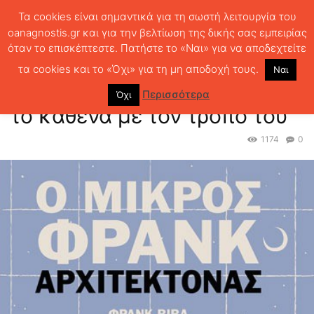
Τα cookies είναι σημαντικά για τη σωστή λειτουργία του
oanagnostis.gr και για την βελτίωση της δικής σας εμπειρίας
όταν το επισκέπτεστε. Πατήστε το «Ναι» για να αποδεχτείτε
ΑΡΧΙΚΗ
ΠΑΙΔΙΚΑ
Παιδικά βιβλία- έργα τέχνης το καθένα με τον
τρόπο του
τα cookies και το «Όχι» για τη μη αποδοχή τους.
Ναι
Παιδικά βιβλία- έργα τέχνης
Περισσότερα
Όχι
το καθένα με τον τρόπο του
1174
0