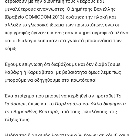
κερδίσουν με την αισθητική τους νεαρούς και
μεγαλύτερους αναγνώστες. Ο Δημήτρης Βανέλλης
(Βραβείο COMICDOM 2013) κράτησε την πλοκή και
άλλαξε το γλωσσικό ιδίωμα των πρωτοτύπων, ενώ οι
περιγραφές έγιναν εικόνες σαν κινηματογραφικά πλάνα
και οι διάλογοι έσπασαν στα γνωστά μπαλονάκια των
κόμιξ.
Έχουμε επίγνωση ότι διαβάζουμε και δεν διαβάζουμε
Καβάφη ή Καρκαβίτσα, με βεβαιότητα όμως λέμε πως
μπορούμε να οδηγηθούμε στα πρωτότυπα!
Ένα στοίχημα που μπορεί να κερδηθεί αν προταθεί
Το
Γιούσουρι
, όπως και το
Παρλαράμα
και άλλα διηγήματα
του Δημοσθένη Βουτυρά
, από τους φιλολόγους στις
τάξεις τους.
Η ιδέα της διασκευής λογοτεχνικών έργων σε κόμιξ και η