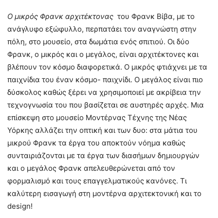
Ο μικρός Φρανκ αρχιτέκτονας
του Φρανκ Βίβα, με το
ανάγλυφο εξώφυλλο, περπατάει τον αναγνώστη στην
πόλη, στο μουσείο, στα δωμάτια ενός σπιτιού. Οι δύο
Φρανκ, ο μικρός και ο μεγάλος, είναι αρχιτέκτονες και
βλέπουν τον κόσμο διαφορετικά. Ο μικρός φτιάχνει με τα
παιχνίδια του έναν κόσμο- παιχνίδι. Ο μεγάλος είναι πιο
δύσκολος καθώς ξέρει να χρησιμοποιεί με ακρίβεια την
τεχνογνωσία του που βασίζεται σε αυστηρές αρχές. Μια
επίσκεψη στο μουσείο Μοντέρνας Τέχνης της Νέας
Υόρκης αλλάζει την οπτική και των δυο: στα μάτια του
μικρού Φρανκ τα έργα του αποκτούν νόημα καθώς
συνταιριάζονται με τα έργα των διασήμων δημιουργών
και ο μεγάλος Φρανκ απελευθερώνεται από τον
φορμαλισμό και τους επαγγελματικούς κανόνες. Τι
καλύτερη εισαγωγή στη μοντέρνα αρχιτεκτονική και το
design!