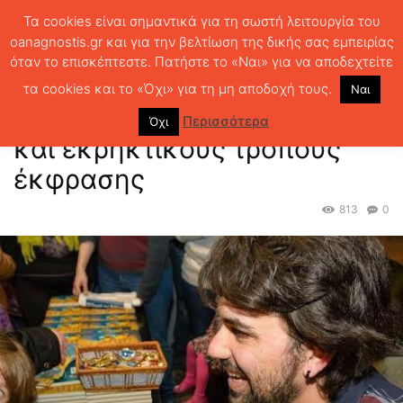
Τα cookies είναι σημαντικά για τη σωστή λειτουργία του
oanagnostis.gr και για την βελτίωση της δικής σας εμπειρίας
όταν το επισκέπτεστε. Πατήστε το «Ναι» για να αποδεχτείτε
ΑΡΧΙΚΗ
ΣΥΝΕΝΤΕΥΞΕΙΣ
ΣΥΣΤΑΤΙΚΕΣ ΕΠΙΣΤΟΛΕΣ
Πάνος
Τσερόλας: για νέους και εκρηκτικούς τρόπους έκφρασης
τα cookies και το «Όχι» για τη μη αποδοχή τους.
Ναι
Πάνος Τσερόλας: για νέους
Περισσότερα
Όχι
και εκρηκτικούς τρόπους
έκφρασης
813
0