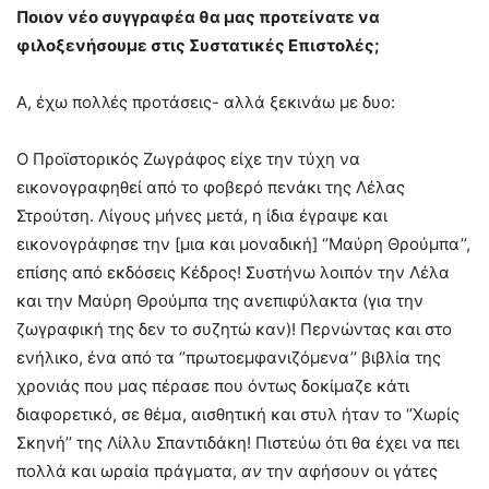
Ποιον νέο συγγραφέα θα μας προτείνατε να
φιλοξενήσουμε στις Συστατικές Επιστολές;
Α, έχω πολλές προτάσεις- αλλά ξεκινάω με δυο:
Ο Προϊστορικός Ζωγράφος είχε την τύχη να
εικονογραφηθεί από το φοβερό πενάκι της Λέλας
Στρούτση. Λίγους μήνες μετά, η ίδια έγραψε και
εικονογράφησε την [μια και μοναδική] ‘’Μαύρη Θρούμπα’’,
επίσης από εκδόσεις Κέδρος! Συστήνω λοιπόν την Λέλα
και την Μαύρη Θρούμπα της ανεπιφύλακτα (για την
ζωγραφική της δεν το συζητώ καν)! Περνώντας και στο
ενήλικο, ένα από τα ‘’πρωτοεμφανιζόμενα’’ βιβλία της
χρονιάς που μας πέρασε που όντως δοκίμαζε κάτι
διαφορετικό, σε θέμα, αισθητική και στυλ ήταν το ‘’Χωρίς
Σκηνή’’ της Λίλλυ Σπαντιδάκη! Πιστεύω ότι θα έχει να πει
πολλά και ωραία πράγματα,
αν
την αφήσουν οι γάτες