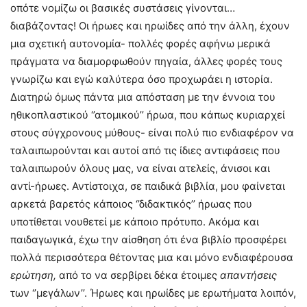
οπότε νομίζω οι βασικές συστάσεις γίνονται…
διαβάζοντας! Οι ήρωες και ηρωίδες από την άλλη, έχουν
μια σχετική αυτονομία- πολλές φορές αφήνω μερικά
πράγματα να διαμορφωθούν πηγαία, άλλες φορές τους
γνωρίζω και εγώ καλύτερα όσο προχωράει η ιστορία.
Διατηρώ όμως πάντα μια απόσταση με την έννοια του
ηθικοπλαστικού ‘’ατομικού’’ ήρωα, που κάπως κυριαρχεί
στους σύγχρονους μύθους- είναι πολύ πιο ενδιαφέρον να
ταλαιπωρούνται και αυτοί από τις ίδιες αντιφάσεις που
ταλαιπωρούν όλους μας, να είναι ατελείς, άνισοι και
αντί-ήρωες. Αντίστοιχα, σε παιδικά βιβλία, μου φαίνεται
αρκετά βαρετός κάποιος ‘’διδακτικός’’ ήρωας που
υποτίθεται νουθετεί με κάποιο πρότυπο. Ακόμα και
παιδαγωγικά, έχω την αίσθηση ότι ένα βιβλίο προσφέρει
πολλά περισσότερα θέτοντας μια και μόνο ενδιαφέρουσα
ερώτηση,
από το να σερβίρει δέκα έτοιμες
απαντήσεις
των ‘’μεγάλων’’. Ήρωες και ηρωίδες με ερωτήματα λοιπόν,