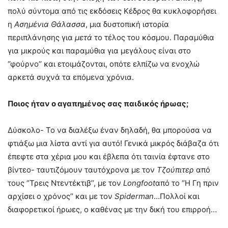
πολύ σύντομα από τις εκδόσεις Κέδρος θα κυκλοφορήσει
η
Ασημένια Θάλασσα
, μια δυστοπική ιστορία
περιπλάνησης για
μετά
το τέλος του κόσμου. Παραμύθια
για μικρούς και παραμύθια για μεγάλους είναι στο
‘’φούρνο’’ και ετοιμάζονται, οπότε ελπίζω να ενοχλώ
αρκετά συχνά τα επόμενα χρόνια.
Ποιoς ήταν ο αγαπημένος σας παιδικός ήρωας;
Δύσκολο- Το να διαλέξω έναν δηλαδή, θα μπορούσα να
φτιάξω μια λίστα αντί για αυτό! Γενικά μικρός διάβαζα ότι
έπεφτε στα χέρια μου και έβλεπα ότι ταινία έφτανε στο
βίντεο- ταυτιζόμουν ταυτόχρονα με τον
Τζούπιτερ
από
τους ‘’Τρεις Ντεντέκτιβ’’, με τον
Longfoot
από το ‘’Η Γη πριν
αρχίσει ο χρόνος’’ και με τον
Spiderman
…Πολλοί και
διαφορετικοί ήρωες, ο καθένας με την δική του επιρροή…