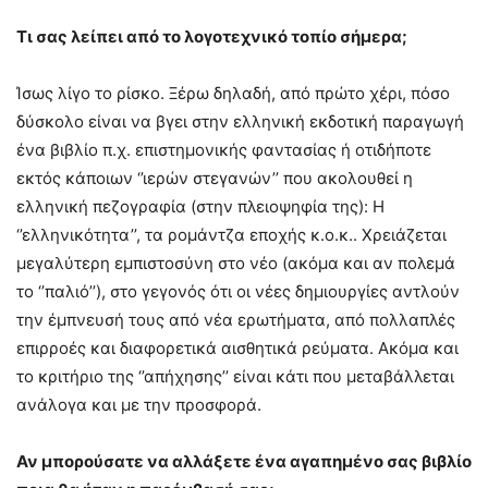
Tι σας λείπει από το λογοτεχνικό τοπίο σήμερα;
Ίσως λίγο το ρίσκο. Ξέρω δηλαδή, από πρώτο χέρι, πόσο
δύσκολο είναι να βγει στην ελληνική εκδοτική παραγωγή
ένα βιβλίο π.χ. επιστημονικής φαντασίας ή οτιδήποτε
εκτός κάποιων ‘’ιερών στεγανών’’ που ακολουθεί η
ελληνική πεζογραφία (στην πλειοψηφία της): Η
‘’ελληνικότητα’’, τα ρομάντζα εποχής κ.ο.κ.. Χρειάζεται
μεγαλύτερη εμπιστοσύνη στο νέο (ακόμα και αν πολεμά
το ‘’παλιό’’), στο γεγονός ότι οι νέες δημιουργίες αντλούν
την έμπνευσή τους από νέα ερωτήματα, από πολλαπλές
επιρροές και διαφορετικά αισθητικά ρεύματα. Ακόμα και
το κριτήριο της ‘’απήχησης’’ είναι κάτι που μεταβάλλεται
ανάλογα και με την προσφορά.
Αν μπορούσατε να αλλάξετε ένα αγαπημένο σας βιβλίο