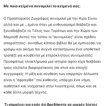
Με ποιο κείμενο συνομιλεί το κείμενό σας
;
Ο Προϊστορικός Ζωγράφος συνομιλεί με την Κιρα Σίνου
αλλά και με …εμένα όταν με ενθουσιασμό διάβαζα και
ξαναδιάβαζα το Τέλος των Τεράτων και την Χώρα των
Μαμούθ! Αυτού του τύπου οι ‘’συνομιλίες’’ είναι σχεδόν
απαραίτητες- συνήθως κάποιο βιβλίο θα με εμπνεύσει να
γράψω και ακόμα πιο συχνά καταστρώνω ένα υποθετικό
τραπέζι για κουβέντα με ετερόκλητους συνομιλητές:
Προσφάτως ολοκλήρωσα μια ιστορία αφού είχα διαβάσει
τρεις ολότελα διαφορετικούς (σε στυλ και εποχή)
συγγραφείς. Η μίξη και σύνθεση των επιρροών άλλωστε
είναι η ‘’σφραγίδα’’ του καθενός, υπάρχει ένα νήμα,
αισθητικό και νοηματικό στην λογοτεχνία, όπως και σε
κάθε άλλη μορφή τέχνης.
Τι σημαίνει για εσάς ότι βρεθήκατε σε μικρές λίστες