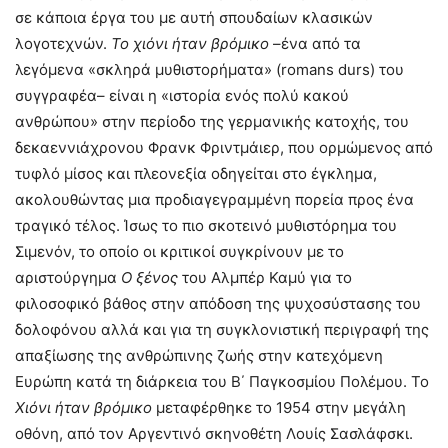
σε κάποια έργα του με αυτή σπουδαίων κλασικών
λογοτεχνών.
Το χιόνι ήταν βρόμικο
–ένα από τα
λεγόμενα «σκληρά μυθιστορήματα» (romans durs) του
συγγραφέα– είναι η «ιστορία ενός πολύ κακού
ανθρώπου» στην περίοδο της γερμανικής κατοχής, του
δεκαεννιάχρονου Φρανκ Φριντμάιερ, που ορμώμενος από
τυφλό μίσος και πλεονεξία οδηγείται στο έγκλημα,
ακολουθώντας μια προδιαγεγραμμένη πορεία προς ένα
τραγικό τέλος. Ίσως το πιο σκοτεινό μυθιστόρημα του
Σιμενόν, το οποίο οι κριτικοί συγκρίνουν με το
αριστούργημα
Ο ξένος
του Αλμπέρ Καμύ για το
φιλοσοφικό βάθος στην απόδοση της ψυχοσύστασης του
δολοφόνου αλλά και για τη συγκλονιστική περιγραφή της
απαξίωσης της ανθρώπινης ζωής στην κατεχόμενη
Ευρώπη κατά τη διάρκεια του Β΄ Παγκοσμίου Πολέμου. Το
Χιόνι ήταν βρόμικο
μεταφέρθηκε το 1954 στην μεγάλη
οθόνη, από τον Αργεντινό σκηνοθέτη Λουίς Σασλάφσκι.