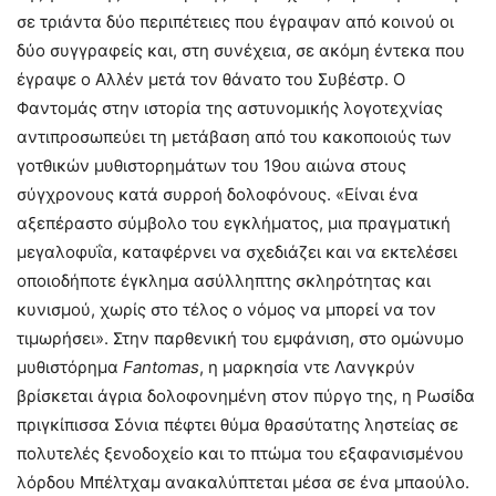
σε τριάντα δύο περιπέτειες που έγραψαν από κοινού οι
δύο συγγραφείς και, στη συνέχεια, σε ακόμη έντεκα που
έγραψε ο Αλλέν μετά τον θάνατο του Συβέστρ. Ο
Φαντομάς στην ιστορία της αστυνομικής λογοτεχνίας
αντιπροσωπεύει τη μετάβαση από του κακοποιούς των
γοτθικών μυθιστορημάτων του 19ου αιώνα στους
σύγχρονους κατά συρροή δολοφόνους. «Είναι ένα
αξεπέραστο σύμβολο του εγκλήματος, μια πραγματική
μεγαλοφυΐα, καταφέρνει να σχεδιάζει και να εκτελέσει
οποιοδήποτε έγκλημα ασύλληπτης σκληρότητας και
κυνισμού, χωρίς στο τέλος ο νόμος να μπορεί να τον
τιμωρήσει». Στην παρθενική του εμφάνιση, στο ομώνυμο
μυθιστόρημα
Fantomas
, η μαρκησία ντε Λανγκρύν
βρίσκεται άγρια δολοφονημένη στον πύργο της, η Ρωσίδα
πριγκίπισσα Σόνια πέφτει θύμα θρασύτατης ληστείας σε
πολυτελές ξενοδοχείο και το πτώμα του εξαφανισμένου
λόρδου Μπέλτχαμ ανακαλύπτεται μέσα σε ένα μπαούλο.