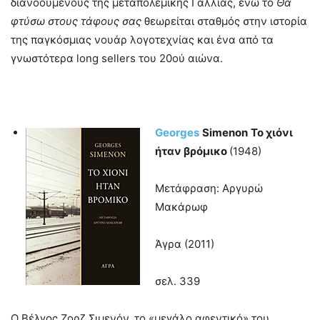
διανοούμενους της μεταπολεμικής Γαλλίας, ενώ το
Θα
φτύσω στους τάφους σας
θεωρείται σταθμός στην ιστορία
της παγκόσμιας νουάρ λογοτεχνίας και ένα από τα
γνωστότερα long sellers του 20ού αιώνα.
Georges
Simenon
Το χιόνι
ήταν βρόμικο
(1948)
Μετάφραση: Αργυρώ
Μακάρωφ
Άγρα (2011)
σελ. 339
Ο Βέλγος Ζορζ Σιμενόν, το «μεγάλο αφεντικό» του