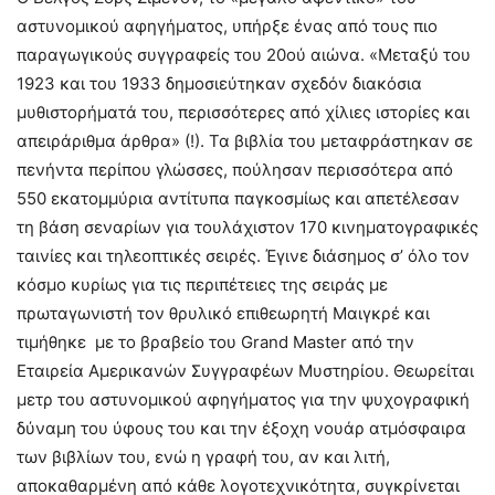
αστυνομικού αφηγήματος, υπήρξε ένας από τους πιο
παραγωγικούς συγγραφείς του 20ού αιώνα. «Μεταξύ του
1923 και του 1933 δημοσιεύτηκαν σχεδόν διακόσια
μυθιστορήματά του, περισσότερες από χίλιες ιστορίες και
απειράριθμα άρθρα» (!). Τα βιβλία του μεταφράστηκαν σε
πενήντα περίπου γλώσσες, πούλησαν περισσότερα από
550 εκατομμύρια αντίτυπα παγκοσμίως και απετέλεσαν
τη βάση σεναρίων για τουλάχιστον 170 κινηματογραφικές
ταινίες και τηλεοπτικές σειρές. Έγινε διάσημος σ’ όλο τον
κόσμο κυρίως για τις περιπέτειες της σειράς με
πρωταγωνιστή τον θρυλικό επιθεωρητή Μαιγκρέ και
τιμήθηκε με το βραβείο του Grand Master από την
Εταιρεία Αμερικανών Συγγραφέων Μυστηρίου. Θεωρείται
μετρ του αστυνομικού αφηγήματος για την ψυχογραφική
δύναμη του ύφους του και την έξοχη νουάρ ατμόσφαιρα
των βιβλίων του, ενώ η γραφή του, αν και λιτή,
αποκαθαρμένη από κάθε λογοτεχνικότητα, συγκρίνεται