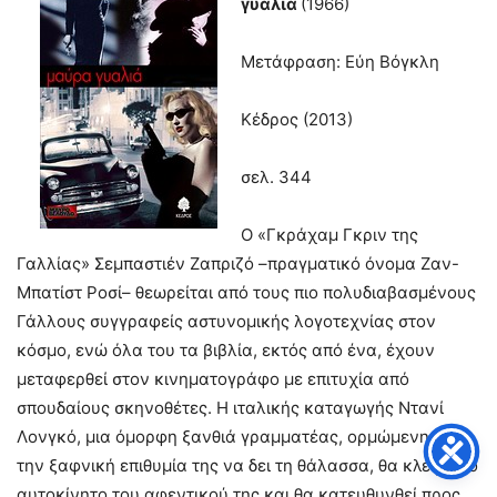
γυαλιά
(1966)
Μετάφραση: Εύη Βόγκλη
Κέδρος (2013)
σελ. 344
Ο «Γκράχαμ Γκριν της
Γαλλίας» Σεμπαστιέν Ζαπριζό –πραγματικό όνομα Ζαν-
Μπατίστ Ροσί– θεωρείται από τους πιο πολυδιαβασμένους
Γάλλους συγγραφείς αστυνομικής λογοτεχνίας στον
κόσμο, ενώ όλα του τα βιβλία, εκτός από ένα, έχουν
μεταφερθεί στον κινηματογράφο με επιτυχία από
σπουδαίους σκηνοθέτες. Η ιταλικής καταγωγής Ντανί
Λονγκό, μια όμορφη ξανθιά γραμματέας, ορμώμενη από
την ξαφνική επιθυμία της να δει τη θάλασσα, θα κλέψει το
αυτοκίνητο του αφεντικού της και θα κατευθυνθεί προς