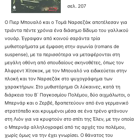
σελ. 207
O Πιερ Μπουαλό και ο Τομά Ναρσεζάκ αποτέλεσαν για
τριάντα πέντε χρόνια ένα διάσημο δίδυμο του γαλλικού
νουάρ. Έγραψαν από κοινού σαράντα τρία
μυθιστορήματα με έμφαση στην αγωνία (romans de
suspense), με τα περισσότερα να μεταφέρονται στη
μεγάλη οθόνη από σπουδαίους σκηνοθέτες, όπως τον
Άλφρεντ Χίτσκοκ, με τον Μπουαλό να ειδικεύεται στην
πλοκή και τον Ναρσεζάκ στο ψυχογράφημα των
χαρακτήρων. Στο μυθιστόρημα
Οι λύκαινες
, κατά τη
διάρκεια του Β΄ Παγκοσμίου Πολέμου, δύο αιχμάλωτοι, ο
Μπερνάρ και ο Ζερβέ, δραπετεύουν από ένα γερμανικό
στρατόπεδο και κρυμμένοι μέσα σε ένα τρένο φτάνουν
στη Λιόν για να κρυφτούν στο σπίτι της Έλεν, με την οποία
ο Μπερνάρ αλληλογραφεί από τις αρχές του πολέμου,
χωρίς όμως να την έχει γνωρίσει. Ο θάνατος του