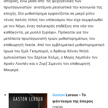
ιστορίας, ενώ μέσα από τις ψυχογένειες των
πρωταγωνιστών ανατέμνει ρεαλιστικά την κοινωνία της
εποχής. Στο μυθιστόρημα εμφανίζεται σε μικρό ρόλο
«ένας παλιός τύπος του υπόκοσμου που είχε συμφιλιωθεί
με τον Νόμο, ένας παλικαράς επιδέξιος στα νέα του
καθήκοντα, με μυαλό ξυράφι». Πρόκειται για τον
μετέπειτα πρωταγωνιστή τριών μυθιστορημάτων, τον
επιθεωρητή Λεκόκ. Από τον εμβληματικό μυθιστορηματικό
ήρωα του Εμίλ Γκαμποριό, ο Άρθουρ Κόναν Ντόιλ
εμπνεύστηκε τον Σέρλοκ Χολμς, ο Μορίς Λεμπλάν τον
Αρσέν Λουπέν και ο Ζορζ Σιμενόν τον επιθεωρητή
Μαιγκρέ.
Gaston
Leroux
– Το
φάντασμα της όπερας
(1909)