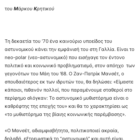
του
Μ
άρκου
Κ
ρητικού
Τη δεκαετία του ’70 ένα καινούριο υποείδος του
αστυνομικού κάνει την εμφάνισή του στη Γαλλία. Είναι το
neo-polar (νεο-αστυνομικό) που εισήγαγε τον έντονο
πολιτικό και κοινωνικό προβληματισμό, στον απόηχο των
γεγονότων του Μάη του ’68. Ο Ζαν-Πατρίκ Μανσέτ, ο
σπουδαιότερος εκ των ιδρυτών του, θα δηλώσει: «Είμαστε
κάποιοι, πιθανόν πολλοί, που παραμένουμε σταθεροί στο
περίφημο σλόγκαν: Το αστυνομικό μυθιστόρημα είναι ο
καθρέφτης της εποχής του» και θα το χαρακτηρίσει ως
«το μυθιστόρημα της βίαιης κοινωνικής παρέμβασης».
«Ο Μανσέτ, αδιαμφισβήτητα, πολιτικοποιεί ακραία,
δηλαδή, εξτρεμιστικά το “αστυνομικό” και αυτή είναι,