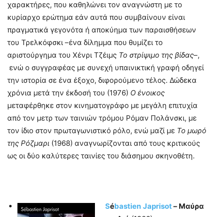
χαρακτήρες, που καθηλώνει τον αναγνώστη με το
κυρίαρχο ερώτημα εάν αυτά που συμβαίνουν είναι
πραγματικά γεγονότα ή αποκύημα των παραισθήσεων
του Τρελκόφσκι –ένα δίλημμα που θυμίζει το
αριστούργημα του Χένρι Τζέιμς
Το στρίψιμο της βίδας
–,
ενώ ο συγγραφέας με συνεχή υπαινικτική γραφή οδηγεί
την ιστορία σε ένα έξοχο, διφορούμενο τέλος. Δώδεκα
χρόνια μετά την έκδοσή του (1976)
Ο ένοικος
μεταφέρθηκε στον κινηματογράφο με μεγάλη επιτυχία
από τον μετρ των ταινιών τρόμου Ρόμαν Πολάνσκι, με
τον ίδιο στον πρωταγωνιστικό ρόλο, ενώ μαζί με
Το μωρό
της Ρόζμαρι
(1968) αναγνωρίζονται από τους κριτικούς
ως οι δύο καλύτερες ταινίες του διάσημου σκηνοθέτη.
S
é
bastien
Japrisot
– Μαύρα