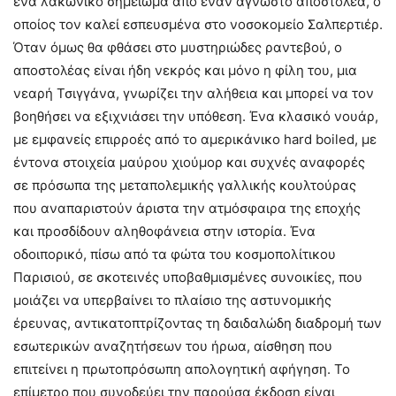
ένα λακωνικό σημείωμα από έναν άγνωστο αποστολέα, ο
οποίος τον καλεί εσπευσμένα στο νοσοκομείο Σαλπερτιέρ.
Όταν όμως θα φθάσει στο μυστηριώδες ραντεβού, ο
αποστολέας είναι ήδη νεκρός και μόνο η φίλη του, μια
νεαρή Τσιγγάνα, γνωρίζει την αλήθεια και μπορεί να τον
βοηθήσει να εξιχνιάσει την υπόθεση. Ένα κλασικό νουάρ,
με εμφανείς επιρροές από το αμερικάνικο hard boiled, με
έντονα στοιχεία μαύρου χιούμορ και συχνές αναφορές
σε πρόσωπα της μεταπολεμικής γαλλικής κουλτούρας
που αναπαριστούν άριστα την ατμόσφαιρα της εποχής
και προσδίδουν αληθοφάνεια στην ιστορία. Ένα
οδοιπορικό, πίσω από τα φώτα του κοσμοπολίτικου
Παρισιού, σε σκοτεινές υποβαθμισμένες συνοικίες, που
μοιάζει να υπερβαίνει το πλαίσιο της αστυνομικής
έρευνας, αντικατοπτρίζοντας τη δαιδαλώδη διαδρομή των
εσωτερικών αναζητήσεων του ήρωα, αίσθηση που
επιτείνει η πρωτοπρόσωπη απολογητική αφήγηση. Το
επίμετρο που συνοδεύει την παρούσα έκδοση είναι