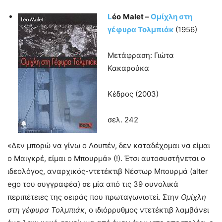
L
é
o
Malet
–
Ομίχλη στη
γέφυρα Τολμπιάκ
(1956)
Μετάφραση: Γιώτα
Κακαρούκα
Κέδρος (2003)
σελ. 242
«Δεν μπορώ να γίνω ο Λουπέν, δεν καταδέχομαι να είμαι
ο Μαιγκρέ, είμαι ο Μπουρμά» (!). Έτσι αυτοσυστήνεται ο
ιδεολόγος, αναρχικός-ντετέκτιβ Νέστωρ Μπουρμά (alter
ego του συγγραφέα) σε μία από τις 39 συνολικά
περιπέτειες της σειράς που πρωταγωνιστεί. Στην
Ομίχλη
στη γέφυρα Τολμπιάκ
, ο ιδιόρρυθμος ντετέκτιβ λαμβάνει