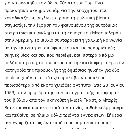
για να εκδικηθεί τον άδικο θάνατο του Τομ. Ένα
προκλητικά σκληρό νουάρ για την εποχή του, που
καταδικάζει με εύγλωττο τρόπο τη φυλετική βία και
στιγματίζει την έξαρση του φαινομένου της αυτοδικίας
στα ρατσιστικά εγκλήματα, την εποχή του Μεσοπολέμου
στην Αμερική. Το βιβλίο συνταράζει τη γαλλική κοινωνία
με την τραχύτητα του ύφους του και τις σοκαριστικές
σκηνές βίας και σεξ που περιέχει και, ύστερα από μια
πολύκροτη δίκη, αποσύρεται από την κυκλοφορία –με την
κατηγορία της προσβολής της δημόσιας ηθικής– για δύο
περίπου χρόνια, αφού έχει προλάβει να πουλήσει
περισσότερα από εκατό χιλιάδες αντίτυπα. Στις 23 Ιουνίου
1959, στην πρεμιέρα της κινηματογραφικής μεταφοράς
του βιβλίου από τον σκηνοθέτη Μισέλ Γκαστ, ο Μπορίς
Βιαν, απογοητευμένος από την ταινία, παθαίνει έμφραγμα
και πεθαίνει σε ηλικία μόλις τριάντα εννέα ετών. Σήμερα
αναγνωρίζεται ως ένας από τους σημαντικότερους