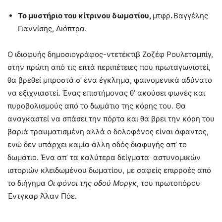
Το μυστήριο του κίτρινου δωματίου,
μτφρ
.
Βαγγέλης
Γιαννίσης, Διόπτρα.
O ιδιοφυής δημοσιογράφος-ντετέκτιβ Ζοζέφ Ρουλεταμπίγ,
στην πρώτη από τις επτά περιπέτειες που πρωταγωνιστεί,
θα βρεθεί μπροστά σ’ ένα έγκλημα, φαινομενικά αδύνατο
να εξιχνιαστεί. Ένας επιστήμονας θ’ ακούσει φωνές και
πυροβολισμούς από το δωμάτιο της κόρης του. Θα
αναγκαστεί να σπάσει την πόρτα και θα βρει την κόρη του
βαριά τραυματισμένη αλλά ο δολοφόνος είναι άφαντος,
ενώ δεν υπάρχει καμία άλλη οδός διαφυγής απ’ το
δωμάτιο. Ένα απ’ τα καλύτερα δείγματα αστυνομικών
ιστοριών κλειδωμένου δωματίου, με σαφείς επιρροές από
το διήγημα
Οι φόνοι της οδού Μοργκ
, του πρωτοπόρου
Έντγκαρ Άλαν Πόε.