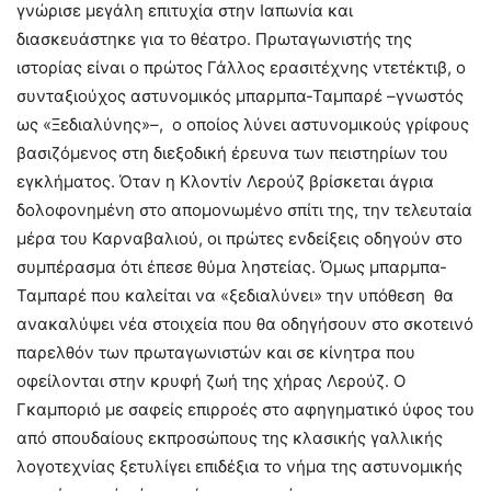
γνώρισε μεγάλη επιτυχία στην Ιαπωνία και
διασκευάστηκε για το θέατρο. Πρωταγωνιστής της
ιστορίας είναι ο πρώτος Γάλλος ερασιτέχνης ντετέκτιβ, ο
συνταξιούχος αστυνομικός μπαρμπα-Ταμπαρέ –γνωστός
ως «Ξεδιαλύνης»–, ο οποίος λύνει αστυνομικούς γρίφους
βασιζόμενος στη διεξοδική έρευνα των πειστηρίων του
εγκλήματος. Όταν η Κλοντίν Λερούζ βρίσκεται άγρια
δολοφονημένη στο απομονωμένο σπίτι της, την τελευταία
μέρα του Καρναβαλιού, οι πρώτες ενδείξεις οδηγούν στο
συμπέρασμα ότι έπεσε θύμα ληστείας. Όμως μπαρμπα-
Ταμπαρέ που καλείται να «ξεδιαλύνει» την υπόθεση θα
ανακαλύψει νέα στοιχεία που θα οδηγήσουν στο σκοτεινό
παρελθόν των πρωταγωνιστών και σε κίνητρα που
οφείλονται στην κρυφή ζωή της χήρας Λερούζ. Ο
Γκαμποριό με σαφείς επιρροές στο αφηγηματικό ύφος του
από σπουδαίους εκπροσώπους της κλασικής γαλλικής
λογοτεχνίας ξετυλίγει επιδέξια το νήμα της αστυνομικής