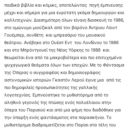
παιδικά βιβλία και κόμικς, αποτελώντας πηγή έμπνευσης
μέχρι και σήμερα για μια ευρύτατη γκάμα δημιουργών και
καλλιτεχνών. Διασημότερη όλων είναιη διασκευή το 1986,
στο ομώνυμο μιούζικαλ από τον βαρόνο Άντριου Λόιντ
Γουέμπερ, συνθέτη και ιμπρεσάριο του μουσικού
θεάτρου. Ανέβηκε στο Ουέστ Εντ του Λονδίνου το 1986
και στο Μπρόντγουεϊ της Νέας Υόρκης το 1988 και
θεωρείται ένα από τα μακροβιότερα και πιο επιτυχημένα
ψυχαγωγικά θεάματα όλων των εποχών. Με το
Φάντασμα
της Όπερας
ο συγγραφέας και δημοσιογράφος
αστυνομικών ιστοριών Γκαστόν Λερού έγινε μια από τις
πιο δημοφιλείς προσωπικότητες της γαλλικής
λογοτεχνίας. Εμπνεύστηκε το μυθιστόρημα από το
αληθινό γεγονός της πτώσης ενός πολυέλαιου στην
όπερα του Παρισιού και από μια φήμη που διαδόθηκε για
την ύπαρξη ενός φαντάσματος στα παρασκήνια. Το
μυθιστόρημα διαδραματίζεται στο Παρίσι στα τέλη του