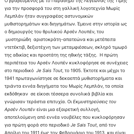
O βραβευμένος με το Παράσημο της Λεγεώνας της Τιμής
για την προσφορά του στη γαλλική λογοτεχνία Μωρίς
Λεμπλάν ήταν συγγραφέας αστυνομικών
μυθιστορημάτων και διηγημάτων. Έμεινε στην ιστορία ως
ο δημιουργός του θρυλικού Αρσέν Λουπέν, του
μυστηριώδη αριστοκράτη-απατεώνα και μετέπειτα
ντετέκτιβ, δεξιοτέχνη των μεταμφιέσεων, σκληρό τιμωρό
της αδικίας και προστάτη της ηθικής τάξης. Η πρώτη
περιπέτεια του Αρσέν Λουπέν κυκλοφόρησε σε συνέχειες
στο περιοδικό
Je
Sais
Tout
, το 1905. Έκτοτε και μέχρι το
1941 πρωταγωνίστησε σε δεκαεπτά μυθιστορήματα και
τριάντα εννέα διηγήματα του Μωρίς Λεμπλάν, τα οποία
εκδόθηκαν σε είκοσι τέσσερα συνολικά βιβλία και
γνώρισαν τεράστια επιτυχία. Οι
Εκμυστηρεύσεις του
Αρσέν Λουπέν
είναι μια εξαιρετική συλλογή,
αποτελούμενη από εννέα νουβέλες που κυκλοφόρησαν
για πρώτη φορά στο περιοδικό
Je
Sais
Tout
, από τον
Απρίλιο του 1911 έως τον Φεβρουάριο του 1913, και είναι