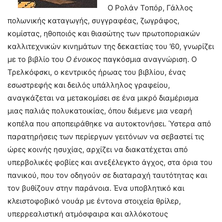
Ο Ρολάν Τοπόρ, Γάλλος
πολωνικής καταγωγής, συγγραφέας, ζωγράφος,
κομίστας, ηθοποιός και θιασώτης των πρωτοποριακών
καλλιτεχνικών κινημάτων της δεκαετίας του ’60, γνωρίζει
με το βιβλίο του
Ο ένοικος
παγκόσμια αναγνώριση. Ο
Τρελκόφσκι, ο κεντρικός ήρωας του βιβλίου, ένας
εσωστρεφής και δειλός υπάλληλος γραφείου,
αναγκάζεται να μετακομίσει σε ένα μικρό διαμέρισμα
μιας παλιάς πολυκατοικίας, όπου διέμενε μια νεαρή
κοπέλα που αποπειράθηκε να αυτοκτονήσει. Ύστερα από
παρατηρήσεις των περίεργων γειτόνων να σεβαστεί τις
ώρες κοινής ησυχίας, αρχίζει να διακατέχεται από
υπερβολικές φοβίες και ανεξέλεγκτο άγχος, στα όρια του
πανικού, που τον οδηγούν σε διαταραχή ταυτότητας και
τον βυθίζουν στην παράνοια. Ένα υποβλητικό και
κλειστοφοβικό νουάρ με έντονα στοιχεία θρίλερ,
υπερρεαλιστική ατμόσφαιρα και αλλόκοτους