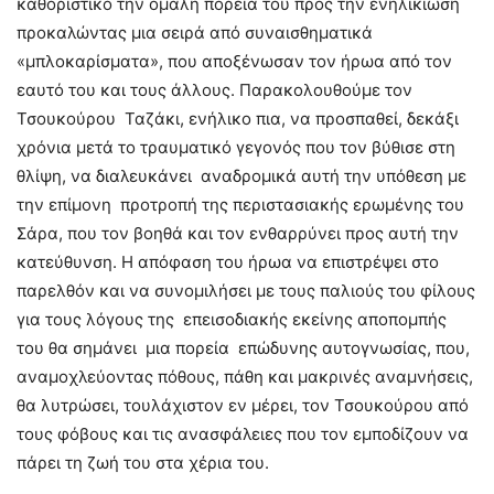
καθοριστικό την ομαλή πορεία του προς την ενηλικίωση
προκαλώντας μια σειρά από συναισθηματικά
«μπλοκαρίσματα», που αποξένωσαν τον ήρωα από τον
εαυτό του και τους άλλους. Παρακολουθούμε τον
Τσουκούρου Ταζάκι, ενήλικο πια, να προσπαθεί, δεκάξι
χρόνια μετά το τραυματικό γεγονός που τον βύθισε στη
θλίψη, να διαλευκάνει αναδρομικά αυτή την υπόθεση με
την επίμονη προτροπή της περιστασιακής ερωμένης του
Σάρα, που τον βοηθά και τον ενθαρρύνει προς αυτή την
κατεύθυνση. Η απόφαση του ήρωα να επιστρέψει στο
παρελθόν και να συνομιλήσει με τους παλιούς του φίλους
για τους λόγους της επεισοδιακής εκείνης αποπομπής
του θα σημάνει μια πορεία επώδυνης αυτογνωσίας, που,
αναμοχλεύοντας πόθους, πάθη και μακρινές αναμνήσεις,
θα λυτρώσει, τουλάχιστον εν μέρει, τον Τσουκούρου από
τους φόβους και τις ανασφάλειες που τον εμποδίζουν να
πάρει τη ζωή του στα χέρια του.