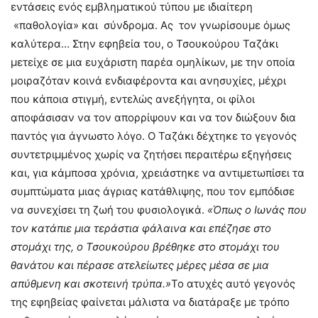
εντάσεις ενός εμβληματικού τύπου με ιδιαίτερη
«παθολογία» και σύνδρομα. Ας τον γνωρίσουμε όμως
καλύτερα… Στην εφηβεία του, ο Τσουκούρου Ταζάκι
μετείχε σε μια ευχάριστη παρέα ομηλίκων, με την οποία
μοιραζόταν κοινά ενδιαφέροντα και ανησυχίες, μέχρι
που κάποια στιγμή, εντελώς ανεξήγητα, οι φίλοι
αποφάσισαν να τον απορρίψουν και να τον διώξουν δια
παντός για άγνωστο λόγο. Ο Ταζάκι δέχτηκε το γεγονός
συντετριμμένος χωρίς να ζητήσει περαιτέρω εξηγήσεις
και, για κάμποσα χρόνια, χρειάστηκε να αντιμετωπίσει τα
συμπτώματα μιας άγριας κατάθλιψης, που τον εμπόδισε
να συνεχίσει τη ζωή του φυσιολογικά.
«Όπως ο Ιωνάς που
τον κατάπιε μια τεράστια φάλαινα και επέζησε στο
στομάχι της, ο Τσουκούρου βρέθηκε στο στομάχι του
θανάτου και πέρασε ατελείωτες μέρες μέσα σε μια
απύθμενη και σκοτεινή τρύπα.»
Το ατυχές αυτό γεγονός
της εφηβείας φαίνεται μάλιστα να διατάραξε με τρόπο