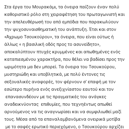
Στα έργα του Μουρακάμι, τα όνειρα παίζουν έναν πολύ
καθοριστικό ρόλο στη χειραφέτηση του πρωταγωνιστή και
την απελευθέρωσή του από εμπόδια που παρακωλύουν
την ψυχοσυναισθηματική του ανάπτυξη. Έτσι και στον
«Άχρωμο Τσουκούρου», τα όνειρα, που είναι ούτως ή
άλλως « η βασιλική οδός προς το ασυνείδητο»,
αποκαλύπτουν πτυχές κρυμμένες και απωθημένες ενός
καταπιεσμένου χαρακτήρα, που θέλει να βαδίσει προς την
ωριμότητα μα δεν μπορεί. Τα όνειρα του Τσουκούρου,
μυστηριώδη και υποβλητικά, με πολύ έντονες τις
σεξουαλικές αναφορές, τον φέρνουν σ’ επαφή με τον
εσώτερο πυρήνα ενός ανεξιχνίαστου εαυτού και τον
επανασυνδέουν με τις πραγματικές του ανάγκες
αναδεικνύοντας επιθυμίες, που τεχνηέντως απωθεί
αρνούμενος να τις αναγνωρίσει και να συμφιλιωθεί μαζί
τους. Μέσα από τα επαναλαμβανόμενα ονειρικά μοτίβα
με το σαφές ερωτικό περιεχόμενο, ο Τσουκούρου αρχίζει