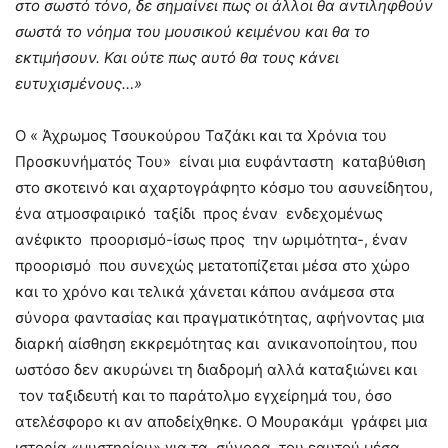
στο σωστό τόνο, δε σημαίνει πως οι άλλοι θα αντιληφθούν
σωστά το νόημα του μουσικού κειμένου και θα το
εκτιμήσουν. Και ούτε πως αυτό θα τους κάνει
ευτυχισμένους…»
Ο « Άχρωμος Τσουκούρου Ταζάκι και τα Χρόνια του
Προσκυνήματός Του» είναι μια ευφάνταστη καταβύθιση
στο σκοτεινό και αχαρτογράφητο κόσμο του ασυνείδητου,
ένα ατμοσφαιρικό ταξίδι προς έναν ενδεχομένως
ανέφικτο προορισμό-ίσως προς την ωριμότητα-, έναν
προορισμό που συνεχώς μετατοπίζεται μέσα στο χώρο
και το χρόνο και τελικά χάνεται κάπου ανάμεσα στα
σύνορα φαντασίας και πραγματικότητας, αφήνοντας μια
διαρκή αίσθηση εκκρεμότητας και ανικανοποίητου, που
ωστόσο δεν ακυρώνει τη διαδρομή αλλά καταξιώνει και
τον ταξιδευτή και το παράτολμο εγχείρημά του, όσο
ατελέσφορο κι αν αποδείχθηκε. Ο Μουρακάμι γράφει μια
ιστορία «μυστηρίου» για τα σύνορα του εαυτού μέσα