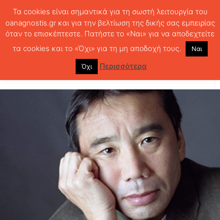
Τα cookies είναι σημαντικά για τη σωστή λειτουργία του
oanagnostis.gr και για την βελτίωση της δικής σας εμπειρίας
όταν το επισκέπτεστε. Πατήστε το «Ναι» για να αποδεχτείτε
ΑΡΧΙΚΗ
ΚΡΙΤΙΚΗ ΒΙΒΛΙΟΥ
ΚΡΙΤΙΚΕΣ
Ονειρικός Μουρακάμι
τα cookies και το «Όχι» για τη μη αποδοχή τους.
Ναι
Ονειρικός Μουρακάμι
Περισσότερα
Όχι
1750
0