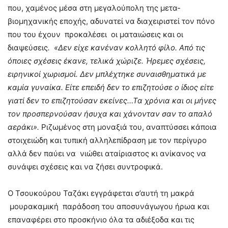
που, χαμένος μέσα στη μεγαλούπολη της μετα-
βιομηχανικής εποχής, αδυνατεί να διαχειριστεί τον πόνο
που του έχουν προκαλέσει οι ματαιώσεις και οι
διαψεύσεις
.
«Δεν
είχε κανέναν κολλητό φίλο. Από τις
όποιες σχέσεις έκανε, τελικά χώριζε. Ήρεμες σχέσεις,
ειρηνικοί χωρισμοί. Δεν μπλέχτηκε συναισθηματικά με
καμία γυναίκα. Είτε επειδή δεν το επιζητούσε ο ίδιος είτε
γιατί δεν το επιζητούσαν εκείνες…Τα χρόνια και οι μήνες
τον προσπερνούσαν ήσυχα και χάνονταν σαν το απαλό
αεράκι».
Ριζωμένος στη μοναξιά του, αναπτύσσει κάποια
στοιχειώδη και τυπική αλληλεπίδραση με τον περίγυρο
αλλά δεν παύει να νιώθει αταίριαστος κι ανίκανος να
συνάψει σχέσεις και να ζήσει συντροφικά.
Ο Τσουκούρου Ταζάκι εγγράφεται σ’αυτή τη μακρά
μουρακαμική παράδοση του αποσυνάγωγου ήρωα και
επαναφέρει στο προσκήνιο όλα τα αδιέξοδα και τις