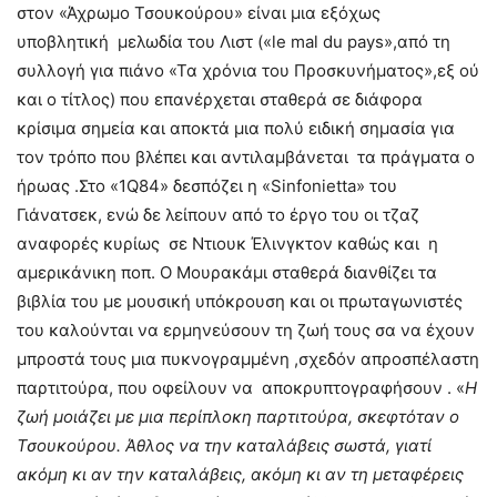
στον «Άχρωμο Τσουκούρου» είναι μια εξόχως
υποβλητική μελωδία του Λιστ («le mal du pays»,από τη
συλλογή για πιάνο «Τα χρόνια του Προσκυνήματος»,εξ ού
και ο τίτλος) που επανέρχεται σταθερά σε διάφορα
κρίσιμα σημεία και αποκτά μια πολύ ειδική σημασία για
τον τρόπο που βλέπει και αντιλαμβάνεται τα πράγματα ο
ήρωας .Στο «1Q84» δεσπόζει η «Sinfonietta» του
Γιάνατσεκ, ενώ δε λείπουν από το έργο του οι τζαζ
αναφορές κυρίως σε Ντιουκ Έλινγκτον καθώς και η
αμερικάνικη ποπ. Ο Μουρακάμι σταθερά διανθίζει τα
βιβλία του με μουσική υπόκρουση και οι πρωταγωνιστές
του καλούνται να ερμηνεύσουν τη ζωή τους σα να έχουν
μπροστά τους μια πυκνογραμμένη ,σχεδόν απροσπέλαστη
παρτιτούρα, που οφείλουν να αποκρυπτογραφήσουν . «
Η
ζωή μοιάζει με μια περίπλοκη παρτιτούρα, σκεφτόταν ο
Τσουκούρου. Άθλος να την καταλάβεις σωστά, γιατί
ακόμη κι αν την καταλάβεις, ακόμη κι αν τη μεταφέρεις