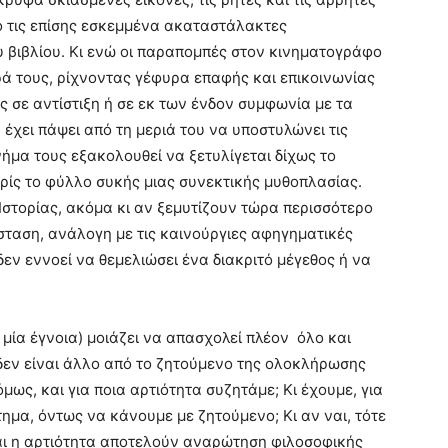
ό τις επίσης εσκεμμένα ακαταστάλακτες
υ βιβλίου. Κι ενώ οι παραπομπές στον κινηματογράφο
ιρά τους, ρίχνοντας γέφυρα επαφής και επικοινωνίας
ς σε αντίστιξη ή σε εκ των ένδον συμφωνία με τα
έχει πάψει από τη μεριά του να υποστυλώνει τις
νήμα τους εξακολουθεί να ξετυλίγεται δίχως το
ρίς το φύλλο συκής μιας συνεκτικής μυθοπλασίας.
 Ιστορίας, ακόμα κι αν ξεμυτίζουν τώρα περισσότερο
σταση, ανάλογη με τις καινούργιες αφηγηματικές
εν εννοεί να θεμελιώσει ένα διακριτό μέγεθος ή να
 μία έγνοια) μοιάζει να απασχολεί πλέον όλο και
 δεν είναι άλλο από το ζητούμενο της ολοκλήρωσης
μως, και για ποια αρτιότητα συζητάμε; Κι έχουμε, για
α, όντως να κάνουμε με ζητούμενο; Κι αν ναι, τότε
αι η αρτιότητα αποτελούν αναρώτηση φιλοσοφικής