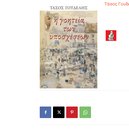
Τάσος Γουδ