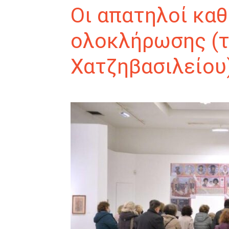
Οι απατηλοί κα
ολοκλήρωσης (τ
Χατζηβασιλείου