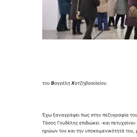
του
Β
αγγέλη
Χ
ατζηβασιλείου.
Έχω ξαναγράψει πως στην πεζογραφία του
Τάσος Γουδέλης επιδιώκει -και πετυχαίνει
ηρώων του και την υποκειμενικότητά του, 