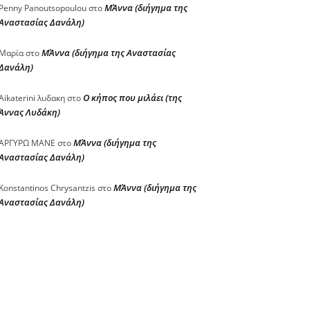
ΜΆννα (διήγημα της
Penny Panoutsopoulou
στο
Αναστασίας Δανάλη)
ΜΆννα (διήγημα της Αναστασίας
Μαρία
στο
Δανάλη)
Ο κήπος που μιλάει (της
Aikaterini λυδακη
στο
Άννας Λυδάκη)
ΜΆννα (διήγημα της
ΑΡΓΥΡΩ ΜΑΝΕ
στο
Αναστασίας Δανάλη)
ΜΆννα (διήγημα της
Konstantinos Chrysantzis
στο
Αναστασίας Δανάλη)