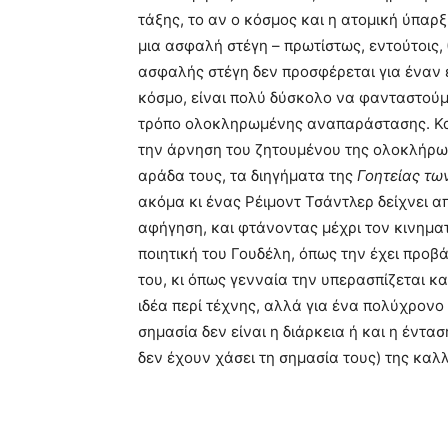
τάξης, το αν ο κόσμος και η ατομική ύπα
μια ασφαλή στέγη – πρωτίστως, εντούτοις, 
ασφαλής στέγη δεν προσφέρεται για έναν
κόσμο, είναι πολύ δύσκολο να φανταστούμ
τρόπο ολοκληρωμένης αναπαράστασης. Κα
την άρνηση του ζητουμένου της ολοκλήρωσ
αράδα τους, τα διηγήματα της
Γοητείας τω
ακόμα κι ένας Ρέιμοντ Τσάντλερ δείχνει 
αφήγηση, και φτάνοντας μέχρι τον κινηματο
ποιητική του Γουδέλη, όπως την έχει προβά
του, κι όπως γενναία την υπερασπίζεται και
ιδέα περί τέχνης, αλλά για ένα πολύχρονο
σημασία δεν είναι η διάρκεια ή και η έντασ
δεν έχουν χάσει τη σημασία τους) της καλλ