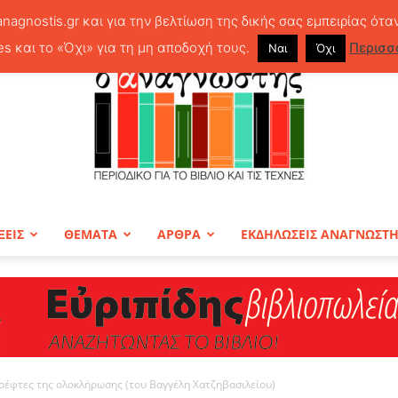
anagnostis.gr και για την βελτίωση της δικής σας εμπειρίας ότα
es και το «Όχι» για τη μη αποδοχή τους.
Περισσ
Ναι
Όχι
ΞΕΙΣ
ΘΕΜΑΤΑ
ΑΡΘΡΑ
ΕΚΔΗΛΩΣΕΙΣ ΑΝΑΓΝΩΣΤ
ΠΕΡΙΟΔΙΚΟ
ρέφτες της ολοκλήρωσης (του Βαγγέλη Χατζηβασιλείου)
Ο