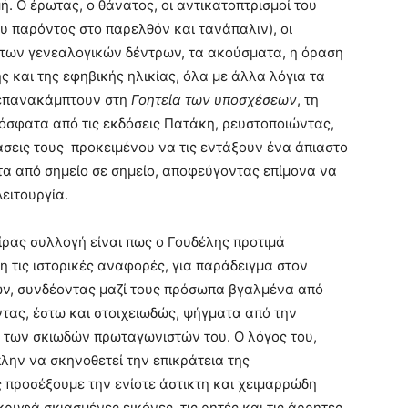
. Ο έρωτας, ο θάνατος, οι αντικατοπτρισμοί του
υ παρόντος στο παρελθόν και τανάπαλιν), οι
 των γενεαλογικών δέντρων, τα ακούσματα, η όραση
ής και της εφηβικής ηλικίας, όλα με άλλα λόγια τα
 επανακάμπτουν στη
Γοητεία των υποσχέσεων
, τη
σφατα από τις εκδόσεις Πατάκη, ρευστοποιώντας,
άσεις τους προκειμένου να τις εντάξουν ένα άπιαστο
τα από σημείο σε σημείο, αποφεύγοντας επίμονα να
ειτουργία.
ίρας συλλογή είναι πως ο Γουδέλης προτιμά
 τις ιστορικές αναφορές, για παράδειγμα στον
ν, συνδέοντας μαζί τους πρόσωπα βγαλμένα από
τας, έστω και στοιχειωδώς, ψήγματα από την
 των σκιωδών πρωταγωνιστών του. Ο λόγος του,
πλην να σκηνοθετεί την επικράτεια της
ς προσέξουμε την ενίοτε άστικτη και χειμαρρώδη
κρυφά σκιασμένες εικόνες, τις ρητές και τις άρρητες