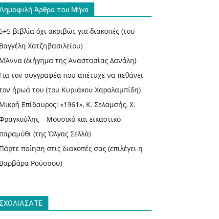
Δημοφιλή Άρθρα του Μήνα
5+5 βιβλία όχι ακριβώς για διακοπές (του
Βαγγέλη Χατζηβασιλείου)
ΜΆννα (διήγημα της Αναστασίας Δανάλη)
Για τον συγγραφέα που απέτυχε να πεθάνει
τον ήρωά του (του Κυριάκου Χαραλαμπίδη)
Μικρή Επίδαυρος: «1961», Κ. Σελαμσής, Χ.
Φραγκούλης – Μουσικό και εικαστικό
παραμύθι (της Όλγας Σελλά)
Πάρτε ποίηση στις διακοπές σας (επιλέγει η
Βαρβάρα Ρούσσου)
ΣΧΟΛΙΑΣΑΤΕ