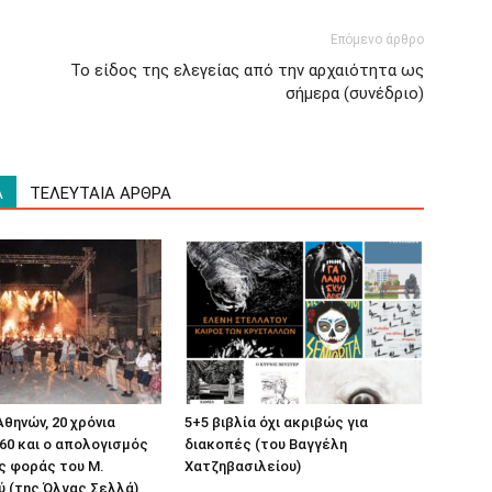
Επόμενο άρθρο
Το είδος της ελεγείας από την αρχαιότητα ως
σήμερα (συνέδριο)
Α
ΤΕΛΕΥΤΑΙΑ ΑΡΘΡΑ
θηνών, 20 χρόνια
5+5 βιβλία όχι ακριβώς για
60 και ο απολογισμός
διακοπές (του Βαγγέλη
ς φοράς του Μ.
Χατζηβασιλείου)
 (της Όλγας Σελλά)