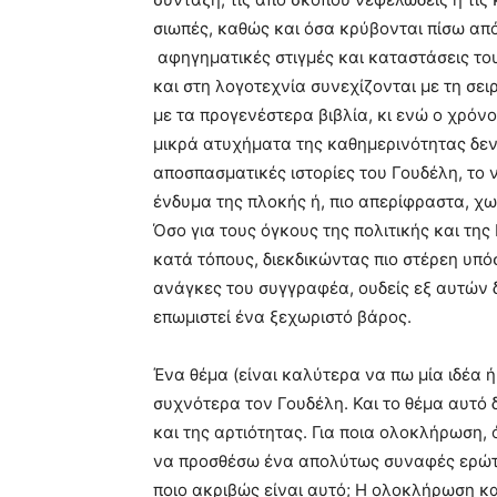
σιωπές, καθώς και όσα κρύβονται πίσω απ
αφηγηματικές στιγμές και καταστάσεις το
και στη λογοτεχνία συνεχίζονται με τη σε
με τα προγενέστερα βιβλία, κι ενώ ο χρόνο
μικρά ατυχήματα της καθημερινότητας δεν 
αποσπασματικές ιστορίες του Γουδέλη, το 
ένδυμα της πλοκής ή, πιο απερίφραστα, χω
Όσο για τους όγκους της πολιτικής και της
κατά τόπους, διεκδικώντας πιο στέρεη υπό
ανάγκες του συγγραφέα, ουδείς εξ αυτών δ
επωμιστεί ένα ξεχωριστό βάρος.
Ένα θέμα (είναι καλύτερα να πω μία ιδέα ή
συχνότερα τον Γουδέλη. Και το θέμα αυτό
και της αρτιότητας. Για ποια ολοκλήρωση, ό
να προσθέσω ένα απολύτως συναφές ερώτημ
ποιο ακριβώς είναι αυτό; Η ολοκλήρωση κ