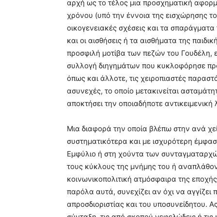
αρχή ως το τέλος μια προσχηματική αφορμή
χρόνου (υπό την έννοια της εισχώρησης το
οικογενειακές σχέσεις και τα σπαράγματα
και οι αισθήσεις ή τα αισθήματα της παιδικ
προσφιλή μοτίβα των πεζών του Γουδέλη,
συλλογή διηγημάτων που κυκλοφόρησε πρό
όπως και άλλοτε, τις χειροπιαστές παραστ
ασυνεχές, το οποίο μετακινείται ασταμάτη
αποκτήσει την οποιαδήποτε αντικειμενική λ
Μια διαφορά την οποία βλέπω στην ανά χε
συστηματικότερα και με ισχυρότερη έμφαση
Εμφύλιο ή στη χούντα των συνταγματαρχώ
τους κύκλους της μνήμης του ή αναπλάθον
κοινωνικοπολιτική ατμόσφαιρα της εποχής
παρόλα αυτά, συνεχίζει αν όχι να αγγίζει 
απροσδιοριστίας και του υποσυνείδητου. Α
σύνταξη, τις από σκοπού νεφελώδεις ή τις 