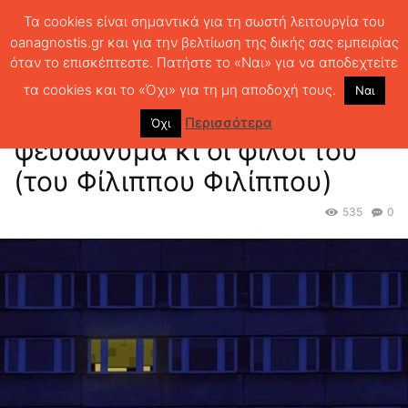
Τα cookies είναι σημαντικά για τη σωστή λειτουργία του
oanagnostis.gr και για την βελτίωση της δικής σας εμπειρίας
όταν το επισκέπτεστε. Πατήστε το «Ναι» για να αποδεχτείτε
ΑΡΧΙΚΗ
ΚΡΙΤΙΚΗ ΒΙΒΛΙΟΥ
ΚΡΙΤΙΚΕΣ
Ο συγγραφέας, τα
ψευδώνυμα κι οι φίλοι του (του Φίλιππου...
τα cookies και το «Όχι» για τη μη αποδοχή τους.
Ναι
Ο συγγραφέας, τα
Περισσότερα
Όχι
ψευδώνυμα κι οι φίλοι του
(του Φίλιππου Φιλίππου)
535
0