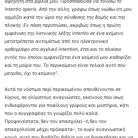
αφηγητή στα βιβλία μου. Προσπαθούσα να τονίσω το
intentio operis. Από την άλλη, γράφω όπως νιώθω ότι μου
αρμόζει κατά την ώρα της σύνθεσης της δομής και της
πλοκής. Εν πάση περιπτώσει, ακριβώς όπως η πρώτη
εμφάνιση της λατινικής λέξης intentio σε ένα κείμενο
μετατρέπεται αυτομάτως από τον ηλεκτρονικό
ορθογράφο στο αγγλικό intention, έτσι και το πλαίσιο
εντός του οποίου εμφανίζεται ένα κείμενό μου καθορίζει
και τη μοίρα του. Το περικείμενο είναι τελικά αυτό που
μετράει, όχι το κείμενο”.
Αυτά τα νόστιμα περί περικειμένου απευθύνονται σε
λίγους, σε ολίγιστους αναγνώστες, εκείνους που ίσως
ενδιαφέρονται για ποικίλους γρίφους και μυστήρια, κάτι
που ο συγγραφέας το γνωρίζει πολύ καλά.
Προφανέστατα, δεν τον απασχολεί –ή δεν τον
απασχολούσε μέχρι πρόσφατα–, το ευρύ αναγνωστικό
κοινό, αυτό που διαβάζει βιβλία για να διασκεδάσει και να