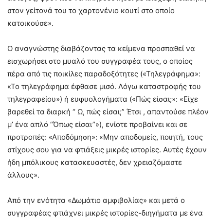
στον γείτονά του το χαρτονένιο κουτί στο οποίο
κατοικούσε».
Ο αναγνώστης διαβάζοντας τα κείμενα προσπαθεί να
εισχωρήσει στο μυαλό του συγγραφέα τους, ο οποίος
πέρα από τις ποικίλες παραδοξότητες («Τηλεγράφημα»:
«Το τηλεγράφημα έφθασε μισό. Λόγω καταστροφής του
τηλεγραφείου») ή ευφυολογήματα («Πώς είσαι;»: «Είχε
βαρεθεί τα διαρκή “ Ω, πώς είσαι;” Έτσι , απαντούσε πλέον
μ’ ένα απλό “Όπως είσαι”»), ενίοτε προβαίνει και σε
προτροπές: «Αποδόμηση»: «Μην αποδομείς, ποιητή, τους
στίχους σου για να φτιάξεις μικρές ιστορίες. Αυτές έχουν
ήδη μπόλικους κατασκευαστές, δεν χρειαζόμαστε
άλλους».
Από την ενότητα «Δωμάτιο αμφιβολίας» και μετά ο
συγγραφέας φτιάχνει μικρές ιστορίες-διηγήματα με ένα