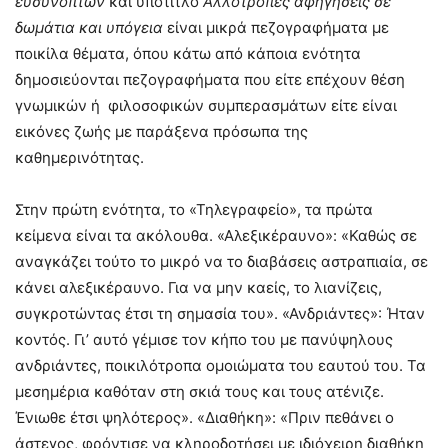
ευσύνοπτων
και υπότιτλο
Αλλότροπες αφηγήσεις σε
δωμάτια και υπόγεια
είναι μικρά πεζογραφήματα με
ποικίλα θέματα, όπου κάτω από κάποια ενότητα
δημοσιεύονται πεζογραφήματα που είτε επέχουν θέση
γνωμικών ή φιλοσοφικών συμπερασμάτων είτε είναι
εικόνες ζωής με παράξενα πρόσωπα της
καθημερινότητας.
Στην πρώτη ενότητα, το «Τηλεγραφείο», τα πρώτα
κείμενα είναι τα ακόλουθα. «Αλεξικέραυνο»: «Καθώς σε
αναγκάζει τούτο το μικρό να το διαβάσεις αστραπιαία, σε
κάνει αλεξικέραυνο. Για να μην καείς, το λιανίζεις,
συγκροτώντας έτσι τη σημασία του». «Ανδριάντες»: Ήταν
κοντός. Γι’ αυτό γέμισε τον κήπο του με πανύψηλους
ανδριάντες, ποικιλότροπα ομοιώματα του εαυτού του. Τα
μεσημέρια καθόταν στη σκιά τους και τους ατένιζε.
Ένιωθε έτσι ψηλότερος». «Διαθήκη»: «Πριν πεθάνει ο
άστεγος, φρόντισε να κληροδοτήσει με ιδιόχειρη διαθήκη