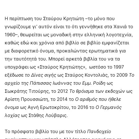
Η περίπτωση του Σταύρου Κρητιώτη –το μόνο που
γνωρίζουμε γι’ αυτόν είναι το ότι γεννήθηκε στα Χανιά το
1960–, θεωρείται ως μοναδική στην ελληνική λογοτεχνία,
καθώς εδώ και χρόνια από βιβλίο σε βιβλίο εμφανίζεται
με διαφορετικό όνομα, προκαλώντας ερωτηματικά για
την ταυτότητά του. Μπορεί αρκετά βιβλία του να τα
υπογράφει ως «Σταύρος Κρητιώτης», ωστόσο το 1997
εξέδωσε
το Δίνες σιγής
ως Σταύρος Κοντολιάς, το 2009
Το
αρχείο της Πάπισσας Ιωάννας του Εμμ. Ροίδη
ως
Σωκράτης Τιτούρης, το 2012
Το θρόισμα των εκδοχών
ως
Αρίστη Προυσσιώτη, το 2014 το
Ο
αριθμός που ήθελε
όνομα
ως Αγνή Ερωτοκρίτου, το 2016 το
Ο Γερμανός
λοχίας
ως Στάθης Λούβαρις.
Το πρόσφατο βιβλίο του με τον τίτλο
Πανδοχείο