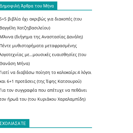
Δημοφιλή Άρθρα του Μήνα
5+5 βιβλία όχι ακριβώς για διακοπές (του
Βαγγέλη Χατζηβασιλείου)
ΜΆννα (διήγημα της Αναστασίας Δανάλη)
Πέντε μυθιστορήματα μεταφρασμένης
λογοτεχνίας με…μουσικές ευαισθησίες (του
Θανάση Μήνα)
Γιατί να διαβάσω ποίηση το καλοκαίρι:4 λόγοι
και 6+1 προτάσεις (της Έφης Κατσουρού)
Για τον συγγραφέα που απέτυχε να πεθάνει
τον ήρωά του (του Κυριάκου Χαραλαμπίδη)
ΣΧΟΛΙΑΣΑΤΕ