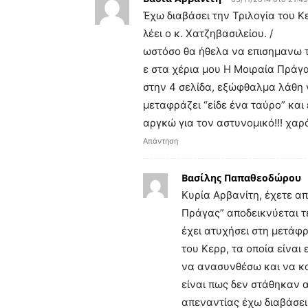
Έχω διαβάσει την Τριλογία του 
λέει ο κ. Χατζηβασιλείου. /
ωστόσο θα ήθελα να επισημανω τ
ε στα χέρια μου Η Μοιραία Πράγ
στην 4 σελίδα, εξώφθαλμα λάθη γ
μεταφράζει “είδε ένα ταύρο” και 
αργκώ για τον αστυνομικό!!! χα
Απάντηση
Βασίλης Παπαθεοδώρου
Κυρία Αρβανίτη, έχετε α
Πράγας” αποδεικνύεται τε
έχει ατυχήσει στη μετάφ
του Κερρ, τα οποία είναι
να ανασυνθέσω και να κ
είναι πως δεν στάθηκαν 
απεναντίας έχω διαβάσει 