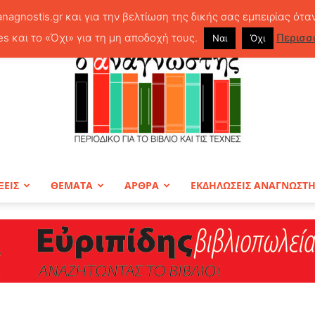
anagnostis.gr και για την βελτίωση της δικής σας εμπειρίας ότα
es και το «Όχι» για τη μη αποδοχή τους.
Περισσ
Ναι
Όχι
ΞΕΙΣ
ΘΕΜΑΤΑ
ΑΡΘΡΑ
ΕΚΔΗΛΩΣΕΙΣ ΑΝΑΓΝΩΣΤ
ΠΕΡΙΟΔΙΚΟ
Ο