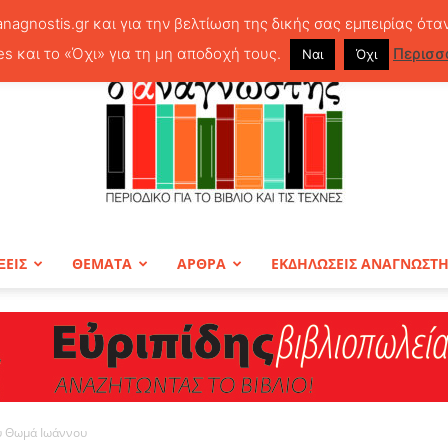
anagnostis.gr και για την βελτίωση της δικής σας εμπειρίας ότα
es και το «Όχι» για τη μη αποδοχή τους.
Περισσ
Ναι
Όχι
ΞΕΙΣ
ΘΕΜΑΤΑ
ΑΡΘΡΑ
ΕΚΔΗΛΩΣΕΙΣ ΑΝΑΓΝΩΣΤ
ΠΕΡΙΟΔΙΚΟ
υ Θωμά Ιωάννου
Ο