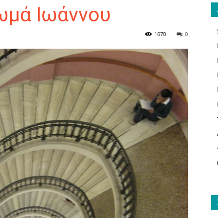
ωμά Ιωάννου
1670
0
ΑΝΑΓΝΩΣΤΗΣ
ΓΙΑ
ΤΟ