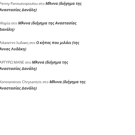
ΜΆννα (διήγημα της
Penny Panoutsopoulou
στο
Αναστασίας Δανάλη)
ΜΆννα (διήγημα της Αναστασίας
Μαρία
στο
Δανάλη)
Ο κήπος που μιλάει (της
Aikaterini λυδακη
στο
Άννας Λυδάκη)
ΜΆννα (διήγημα της
ΑΡΓΥΡΩ ΜΑΝΕ
στο
Αναστασίας Δανάλη)
ΜΆννα (διήγημα της
Konstantinos Chrysantzis
στο
Αναστασίας Δανάλη)