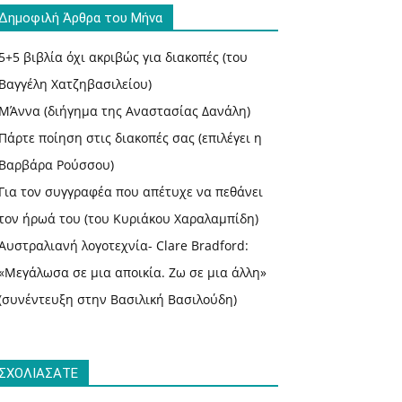
Δημοφιλή Άρθρα του Μήνα
5+5 βιβλία όχι ακριβώς για διακοπές (του
Βαγγέλη Χατζηβασιλείου)
ΜΆννα (διήγημα της Αναστασίας Δανάλη)
Πάρτε ποίηση στις διακοπές σας (επιλέγει η
Βαρβάρα Ρούσσου)
Για τον συγγραφέα που απέτυχε να πεθάνει
τον ήρωά του (του Κυριάκου Χαραλαμπίδη)
Αυστραλιανή λογοτεχνία- Clare Bradford:
«Μεγάλωσα σε μια αποικία. Ζω σε μια άλλη»
(συνέντευξη στην Βασιλική Βασιλούδη)
ΣΧΟΛΙΑΣΑΤΕ