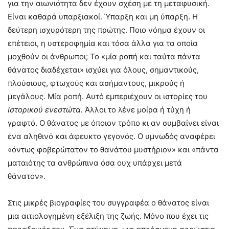
για την αιωνιότητα δεν έχουν σχέση με τη μεταφυσική.
Είναι καθαρά υπαρξιακοί. Ύπαρξη και μη ύπαρξη. Η
δεύτερη ισχυρότερη της πρώτης. Ποιο νόημα έχουν οι
επέτειοι, η υστεροφημία και τόσα άλλα για τα οποία
μοχθούν οι άνθρωποι; Το «μία ροπή και ταύτα πάντα
θάνατος διαδέχεται» ισχύει για όλους, σημαντικούς,
πλούσιους, φτωχούς και ασήμαντους, μικρούς ή
μεγάλους. Μία ροπή. Αυτό εμπεριέχουν οι ιστορίες του
Ιστορικού ενεστώτα.
Άλλοι το λένε μοίρα ή τύχη ή
γραφτό. Ο θάνατος με όποιον τρόπο κι αν συμβαίνει είναι
ένα αληθινό και άφευκτο γεγονός. Ο υμνωδός αναφέρει
«όντως φοβερώτατον το θανάτου μυστήριον» και «πάντα
ματαιότης τα ανθρώπινα όσα ουχ υπάρχει μετά
θάνατον».
Στις μικρές βιογραφίες του συγγραφέα ο θάνατος είναι
μια αιτιολογημένη εξέλιξη της ζωής. Μόνο που έχει τις