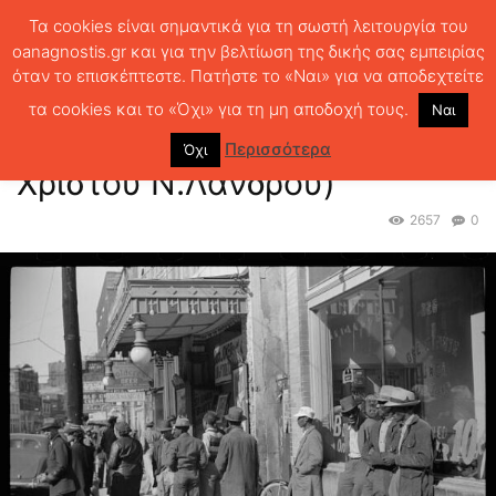
Τα cookies είναι σημαντικά για τη σωστή λειτουργία του
oanagnostis.gr και για την βελτίωση της δικής σας εμπειρίας
όταν το επισκέπτεστε. Πατήστε το «Ναι» για να αποδεχτείτε
ΑΡΧΙΚΗ
ΚΡΙΤΙΚΗ ΒΙΒΛΙΟΥ
ΚΡΙΤΙΚΕΣ
Ο ιστορικός ενεστώτας (του
Χρίστου Ν.Λάνδρου)
τα cookies και το «Όχι» για τη μη αποδοχή τους.
Ναι
Ο ιστορικός ενεστώτας (του
Περισσότερα
Όχι
Χρίστου Ν.Λάνδρου)
2657
0