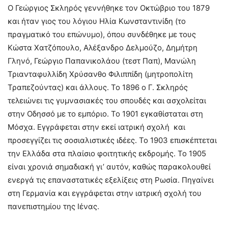
Ο Γεώργιος Σκληρός γεννήθηκε τον Οκτώβριο του 1879
και ήταν γιος του λόγιου Ηλία Κωνσταντινίδη (το
πραγματικό του επώνυμο), όπου συνδέθηκε με τους
Κώστα Χατζόπουλο, Αλέξανδρο Δελμούζο, Δημήτρη
Γληνό, Γεώργιο Παπανικολάου (τεστ Παπ), Μανώλη
Τριανταφυλλίδη Χρύσανθο Φιλιππίδη (μητροπολίτη
Τραπεζούντας) και άλλους. Το 1896 ο Γ. Σκληρός
τελειώνει τις γυμνασιακές του σπουδές και ασχολείται
στην Οδησσό με το εμπόριο. Το 1901 εγκαθίσταται στη
Μόσχα. Εγγράφεται στην εκεί ιατρική σχολή και
προσεγγίζει τις σοσιαλιστικές ιδέες. Το 1903 επισκέπτεται
την Ελλάδα στα πλαίσιο φοιτητικής εκδρομής. Το 1905
είναι χρονιά σημαδιακή γι’ αυτόν, καθώς παρακολουθεί
ενεργά τις επαναστατικές εξελίξεις στη Ρωσία. Πηγαίνει
στη Γερμανία και εγγράφεται στην ιατρική σχολή του
πανεπιστημίου της Ιένας.