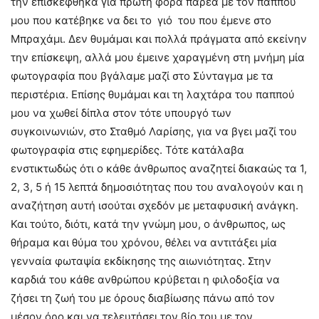
την επισκέφθηκα για πρώτη φορά παρέα με τον παππού
μου που κατέβηκε να δει το γιό του που έμενε στο
Μπραχάμι. Δεν θυμάμαι και πολλά πράγματα από εκείνην
την επίσκεψη, αλλά μου έμεινε χαραγμένη στη μνήμη μία
φωτογραφία που βγάλαμε μαζί στο Σύνταγμα με τα
περιστέρια. Επίσης θυμάμαι και τη λαχτάρα του παππού
μου να χωθεί δίπλα στον τότε υπουργό των
συγκοινωνιών, στο Σταθμό Λαρίσης, για να βγει μαζί του
φωτογραφία στις εφημερίδες. Τότε κατάλαβα
ενστικτωδώς ότι ο κάθε άνθρωπος αναζητεί διακαώς τα 1,
2, 3, 5 ή 15 λεπτά δημοσιότητας που του αναλογούν και η
αναζήτηση αυτή ισούται σχεδόν με μεταφυσική ανάγκη.
Και τούτο, διότι, κατά την γνώμη μου, ο άνθρωπος, ως
θήραμα και θύμα του χρόνου, θέλει να αντιτάξει μία
γενναία φωταψία εκδίκησης της αιωνιότητας. Στην
καρδιά του κάθε ανθρώπου κρύβεται η φιλοδοξία να
ζήσει τη ζωή του με όρους διαβίωσης πάνω από τον
μέσον όρο και να τελευτήσει τον βίο του με τον