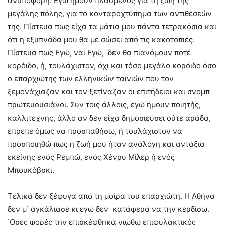
ανυπόφορη. Εγώ ήμουν πλασμένος για τη ζωή της
μεγάλης πόλης, για το κονταροχτύπημα των αντιθέσεών
της. Πίστευα πως είχα τα μάτια μου πάντα τετρακόσια και
ότι η εξυπνάδα μου θα με σώσει από τις κακοτοπιές.
Πίστευα πως Εγώ, ναι Εγώ, δεν θα πιανόμουν ποτέ
κορόιδο, ή, τουλάχιστον, όχι και τόσο μεγάλο κορόιδο όσο
ο επαρχιώτης των ελληνικών ταινιών που τον
ξεμονάχιαζαν και τον ξετίναζαν οι επιτήδειοι και σνομπ
πρωτευουσιάνοι. Συν τοις άλλοις, εγώ ήμουν ποιητής,
καλλιτέχνης, άλλο αν δεν είχα δημοσιεύσει ούτε αράδα,
έπρεπε όμως να προσπαθήσω, ή τουλάχιστον να
προσποιηθώ πως η ζωή μου ήταν ανάλογη και αντάξια
εκείνης ενός Ρεμπώ, ενός Χένρυ Μίλερ ή ενός
Μπουκόβσκι.
Τελικά δεν ξέφυγα από τη μοίρα του επαρχιώτη. Η Αθήνα
δεν μ΄ άγκάλιασε κι εγώ δεν κατάφερα να την κερδίσω.
΄Οσες φορές την επισκέφθηκα νιώθω επιφυλακτικός