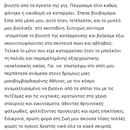
βουητό από τα έγκατα της γης. Παγώσαμε όλοι καθώς
φάνηκε η οικοδομή να καταρρέει. ΄Επεσε βουβαμάρα.
Είπα από μέσα μου, αυτό ήταν, τετέλεσται, και το μυαλό
μου βούλιαξε στη σκοτοδίνη. Ευτυχώς σύντομα
σταμάτησε το βουητό της κατάρρευσης και βγήκαμε έξω
σκουντουφλώντας στα σκοτεινά σώοι και αβλαβείς.
Τελικά το μόνο που είχε καταρρεύσει ήταν το μπαλκόνι
τη παλιάς και παραμελημένης εξαρχειώτικης
νεοκλασικής οικίας. Για να επιστρέψω στο σπίτι μου
περπάτησα ανάμεσα στους δρόμους μιας
μισοβομβαρδισμένης Αθήνας, με τον κόσμο
αναμαλλιασμένο να βγαίνει από τα σπίτια του με τις
πυτζάμες και τις νυχτικιές, κρατώντας στα χέρια
σταυρούς και εικονίσματα, άδοντας θρηνητικές
ψαλμωδίες, ψελλίζοντας προσευχές και ιερές επικλήσεις.
Ειλικρινά, πρώτη φορά στη ζωή μου άκουσα τόσες πολλές
φορές το
Ιησούς Χριστός νικά όλα τα κακά σκορπά,