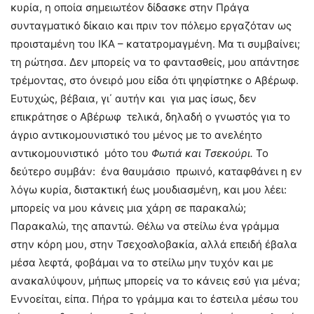
κυρία, η οποία σημειωτέον δίδασκε στην Πράγα
συνταγματικό δίκαιο και πριν τον πόλεμο εργαζόταν ως
προισταμένη του ΙΚΑ – κατατρομαγμένη. Μα τι συμβαίνει;
τη ρώτησα. Δεν μπορείς να το φαντασθείς, μου απάντησε
τρέμοντας, στο όνειρό μου είδα ότι ψηφίστηκε ο Αβέρωφ.
Ευτυχώς, βέβαια, γι΄ αυτήν και για μας ίσως, δεν
επικράτησε ο Αβέρωφ τελικά, δηλαδή ο γνωστός για το
άγριο αντικομουνιστικό του μένος με το ανελέητο
αντικομουνιστικό μότο του
Φωτιά και Τσεκούρι.
Το
δεύτερο συμβάν: ένα θαυμάσιο πρωινό, καταφθάνει η εν
λόγω κυρία, διστακτική έως μουδιασμένη, και μου λέει:
μπορείς να μου κάνεις μια χάρη σε παρακαλώ;
Παρακαλώ, της απαντώ. Θέλω να στείλω ένα γράμμα
στην κόρη μου, στην Τσεχοσλοβακία, αλλά επειδή έβαλα
μέσα λεφτά, φοβάμαι να το στείλω μην τυχόν και με
ανακαλύψουν, μήπως μπορείς να το κάνεις εσύ για μένα;
Εννοείται, είπα. Πήρα το γράμμα και το έστειλα μέσω του