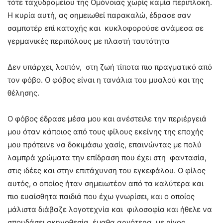
τότε ταχυδρομείου της Ομόνοιας χωρίς καμία περιπλοκή.
Η κυρία αυτή, ας σημειωθεί παρακαλώ, έδρασε σαν
σαμποτέρ επί κατοχής και κυκλοφορούσε ανάμεσα σε
γερμανικές περιπόλους με πλαστή ταυτότητα
Δεν υπάρχει, λοιπόν, στη ζωή τίποτα πιο πραγματικό από
τον φόβο. Ο φόβος είναι η τανάλια του μυαλού και της
θέλησης.
Ο φόβος έδρασε μέσα μου και ανέστειλε την περιέργειά
μου όταν κάποιος από τους φίλους εκείνης της εποχής
μου πρότεινε να δοκιμάσω χασίς, επαινώντας με πολύ
λαμπρά χρώματα την επίδραση που έχει στη φαντασία,
στις ιδέες και στην επιτάχυνση του εγκεφάλου. Ο φίλος
αυτός, ο οποίος ήταν σημειωτέον από τα καλύτερα και
πιο ευαίσθητα παιδιά που έχω γνωρίσει, και ο οποίος
μάλιστα διάβαζε λογοτεχνία και φιλοσοφία και ήθελε να
σπουδάσει σκηνοθεσία, έμαθα αργότερα, με ρίγος