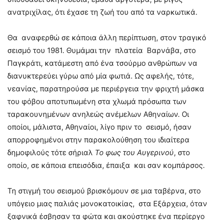
ανατριχίλας, ότι έχασε τη ζωή του από τα ναρκωτικά.
Θα αναφερθώ σε κάποια άλλη περίπτωση, στον τραγικό
σεισμό του 1981. Θυμάμαι την πλατεία Βαρνάβα, στο
Παγκράτι, κατάμεστη από ένα τσούρμο ανθρώπων να
διανυκτερεύει γύρω από μία φωτιά. Ως αφελής, τότε,
νεανίας, παρατηρούσα με περιέργεια την φριχτή μάσκα
του φόβου αποτυπωμένη στα χλωμά πρόσωπα των
ταρακουνημένων ανηλεώς ανέμελων Αθηναίων. Οι
οποίοι, μάλιστα, Αθηναίοι, λίγο πριν το σεισμό, ήσαν
απορροφημένοι στην παρακολούθηση του ιδιαίτερα
δημοφιλούς τότε σήριαλ
Το φως του Αυγερινού
, στο
οποίο, σε κάποια επεισόδια, έπαιξα και σαν κομπάρσος.
Τη στιγμή του σεισμού βρισκόμουν σε μια ταβέρνα, στο
υπόγειο μιας παλιάς μονοκατοικίας, στα Εξάρχεια, όταν
ξαφνικά έσβησαν τα φώτα και ακούστηκε ένα περίεργο