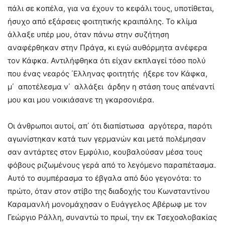
πάλι σε κοπέλα, για να έχουν το κεφάλι τους, υποτίθεται,
ήσυχο από εξάρσεις φοιτητικής κραιπάλης. Το κλίμα
άλλαξε υπέρ μου, όταν πάνω στην συζήτηση
αναφέρθηκαν στην Πράγα, κι εγώ αυθόρμητα ανέφερα
τον Κάφκα. Αντιλήφθηκα ότι είχαν εκπλαγεί τόσο πολύ
που ένας νεαρός ΄Ελληνας φοιτητής ήξερε τον Κάφκα,
μ΄ αποτέλεσμα ν΄ αλλάξει άρδην η στάση τους απέναντί
μου και μου νοικιάσανε τη γκαρσονιέρα.
Οι άνθρωποι αυτοί, απ΄ ότι διαπίστωσα αργότερα, παρότι
αγωνίστηκαν κατά των γερμανών και μετά πολέμησαν
σαν αντάρτες στον Εμφύλιο, κουβαλούσαν μέσα τους
φόβους ριζωμένους γερά από το λεγόμενο παραπέτασμα.
Αυτό το συμπέρασμα το έβγαλα από δύο γεγονότα: το
πρώτο, όταν στον στίβο της διαδοχής του Κωνσταντίνου
Καραμανλή μονομάχησαν ο Ευάγγελος Αβέρωφ με τον
Γεώργιο Ράλλη, συναντώ το πρωί, την εκ Τσεχοσλοβακίας