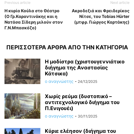
Previous article
Next article
Η κυρία Κούλα στο Θέατρο
Ακροδεξιά και Φρειδερίκος
(Ο Γρ.Καραντινάκης και η
Νίτσε, του Tobias Hürter
Νατάσα Σίδερη μιλούν στον
(μτφρ. Γιώργος Καρτάκης)
Γ.Ν.Μπασκόζο)
ΠΕΡΙΣΣΟΤΕΡΑ ΑΡΘΡΑ ΑΠΟ ΤΗΝ ΚΑΤΗΓΟΡΙΑ
Η μοδίστρα (χριστουγεννιάτικο
διήγημα της Αναστασίας
Κάτσικα)
ο αναγνώστης
-
24/12/2025
Χωρίς ρεύμα (δυστοπικό –
αντιτεχνολογικό διήγημα του
Π.Ενιγουέι)
ο αναγνώστης
-
30/11/2025
Κύριε ελέησον (διήγημα του