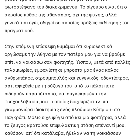
φωτοστέφανο του διακεκριμένου. Το σίγουρο είναι ότι ο
ακραίος πόθος της αθανασίας, όχι της ψυχής, αλλά
γενικά του εγώ, οδηγεί σε ακραίες πράξεις εκδίκησης του
πραγματικού.
Στην επόμενη επίσκεψη θυμάμαι ότι κυριολεκτικά
οργώσαμε την Αθήνα με τον πατέρα μου για να βρούμε
σπίτι να νοικιάσω σαν φοιτητής. ΄Ωσπου, μετά από πολλές
ταλαιπωρίες, εμφανίστηκε μπροστά μας ένας καλός
ανθρωπάκος, στρουμπουλός και ευγενικός, οδοντίατρος,
άρτι αφιχθείς με τη σύζυγό του από το πάλαι ποτέ
σιδηρούν παραπέτασμα, και συγκεκριμένα την
Τσεχοσλοβακία, και ο οποίος διαχειριζόταν μια
γκαρσονιέρα ιδιοκτησίας ενός πλούσιου Κύπριου στο
Παγκράτι. Μόλις είχε φύγει από κει μια φοιτήτρια, αλλά
το ζεύγος κρατούσε επιφυλακτική στάση απέναντί μου,
καθόσον, απ΄ ότι κατάλαβα, ήθελαν να τη νοικιάσουν