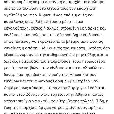
συνασπισμένες σε μια σατανική συμμαχία, με απώτερο
σκοπό να τυλίξουν στα δίχτυά τους τον επαρχιώτη
αγαθούλη γαμπρό. Κυριευμένος από εμμονές και
παράλογες επιφυλάξεις, ζούσα μέσα σε μια
μεγαλούπολη, ούτως ή άλλως, στρωμένη με νάρκες και
κινδύνους, μια πόλη που το κάθε σου βήμα κινδύνευε,
όπως πίστευα, να εκραγεί από το βλέμμα μιας ωραίας
γυναίκας ή από την βόμβα ενός τρομοκράτη. Ωστόσο, όσο
εξοικειωνόμουν με την καθημερινή ζωή της πόλης και το
διαρκές κομφούζιο που επικρατούσε, τόσο περισσότερο
μου άρεσε να βιώνω τον κίνδυνο και να ακολουθώ τον
δυναμισμό της αδιάκοπης ροής της. Η ποικιλία των
εικόνων και του συνεχούς θορύβου με ξετρέλαιναν.
Θυμάμαι πως κάποτε ρώτησαν τον Σαρτρ γιατί κάθεται
πάντα στου Ζόναρς όταν έρχεται στην Αθήνα κι αυτός
απάντησε: “για να ακούω τον θόρυβο της πόλης”. ΄Ηδη, η
ζωή της επαρχίας, άρχισε να μου φαίνεται ανιαρή και