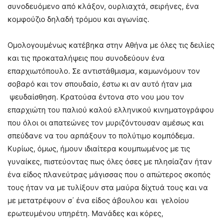
συνοδευόμενο από κλάξον, ουρλιαχτά, σειρήνες, ένα
κομφούζιο δηλαδή τρόμου και αγωνίας.
Ομολογουμένως κατέβηκα στην Αθήνα με όλες τις δειλίες
και τις προκαταλήψεις που συνοδεύουν ένα
επαρχιωτόπουλο. Σε αντιστάθμισμα, καμωνόμουν τον
σοβαρό και τον σπουδαίο, έστω κι αν αυτό ήταν μια
ψευδαίσθηση. Κρατούσα έντονα στο νου μου τον
επαρχιώτη του παλιού καλού ελληνικού κινηματογράφου
που όλοι οι απατεώνες τον μυριζόντουσαν αμέσως και
σπεύδανε να του αρπάξουν το πολύτιμο κομπόδεμα.
Κυρίως, όμως, ήμουν ιδιαίτερα κουμπωμένος με τις
γυναίκες, πιστεύοντας πως όλες όσες με πλησίαζαν ήταν
ένα είδος πλανεύτρας μάγισσας που ο απώτερος σκοπός
τους ήταν να με τυλίξουν στα μαύρα δίχτυά τους και να
με μετατρέψουν σ΄ ένα είδος άβουλου και γελοίου
ερωτευμένου υπηρέτη. Μανάδες και κόρες,