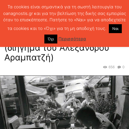
Τα cookies είναι σημαντικά για τη σωστή λειτουργία του
oanagnostis.gr και για την βελτίωση της δικής σας εμπειρίας
όταν το επισκέπτεστε. Πατήστε το «Ναι» για να αποδεχτείτε
ΑΡΧΙΚΗ
ΚΕΙΜΕΝΑ ΛΟΓΟΤΕΧΝΙΑΣ
Ο φόβος του επαρχιώτη (διήγημα
του Αλέξανδρου Αραμπατζή)
τα cookies και το «Όχι» για τη μη αποδοχή τους.
Ναι
Ο φόβος του επαρχιώτη
Περισσότερα
Όχι
(διήγημα του Αλέξανδρου
Αραμπατζή)
656
0