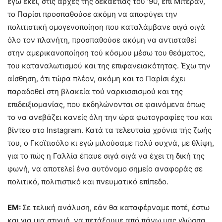
εγώ εκεί, στις αρχές τής δεκαετίας τού ’90, επί Μιτεράν,
το Παρίσι προσπαθούσε ακόμη να αποφύγει την
πολιτιστική ομογενοποίηση που καταλάμβανε σιγά σιγά
όλο τον πλανήτη, προσπαθούσε ακόμη να αντισταθεί
στην αμερικανοποίηση τού κόσμου μέσω του θεάματος,
του καταναλωτισμού και της επιφανειακότητας. Έχω την
αίσθηση, ότι τώρα πλέον, ακόμη και το Παρίσι έχει
παραδοθεί στη βλακεία τού ναρκισσισμού και της
επιδειξιομανίας, που εκδηλώνονται σε φαινόμενα όπως
το να ανεβάζει κανείς όλη την ώρα φωτογραφίες του και
βίντεο στο Instagram. Κατά τα τελευταία χρόνια τής ζωής
του, ο Γκοϊτισόλο κι εγώ μιλούσαμε πολύ συχνά, με θλίψη,
για το πώς η Γαλλία έπαυε σιγά σιγά να έχει τη δική της
φωνή, να αποτελεί ένα αυτόνομο σημείο αναφοράς σε
πολιτικό, πολιτιστικό και πνευματικό επίπεδο.
ΕΜ:
Σε τελική ανάλυση, εάν θα καταφέρναμε ποτέ, έστω
και για μια στιγμή, να πετάξουμε από πάνω μας γλώσσα,