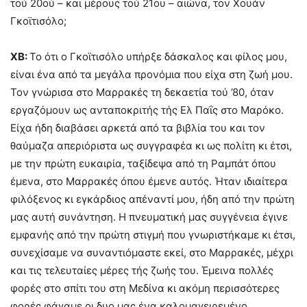
τού 20ού – και μέρους τού 21ου – αιώνα, τον Χουάν
Γκοϊτισόλο;
ΧΒ:
Το ότι ο Γκοϊτισόλο υπήρξε δάσκαλος και φίλος μου,
είναι ένα από τα μεγάλα προνόμια που είχα στη ζωή μου.
Τον γνώρισα στο Μαρρακές τη δεκαετία τού ’80, όταν
εργαζόμουν ως ανταποκριτής τής Ελ Παΐς στο Μαρόκο.
Είχα ήδη διαβάσει αρκετά από τα βιβλία του και τον
θαύμαζα απεριόριστα ως συγγραφέα κι ως πολίτη κι έτσι,
με την πρώτη ευκαιρία, ταξίδεψα από τη Ραμπάτ όπου
έμενα, στο Μαρρακές όπου έμενε αυτός. Ήταν ιδιαίτερα
φιλόξενος κι εγκάρδιος απέναντί μου, ήδη από την πρώτη
μας αυτή συνάντηση. Η πνευματική μας συγγένεια έγινε
εμφανής από την πρώτη στιγμή που γνωριστήκαμε κι έτσι,
συνεχίσαμε να συναντιόμαστε εκεί, στο Μαρρακές, μέχρι
και τις τελευταίες μέρες τής ζωής του. Έμεινα πολλές
φορές στο σπίτι του στη Μεδίνα κι ακόμη περισσότερες
φορές φάγαμε οι δυο μας ένα καλομαγειρεμένο