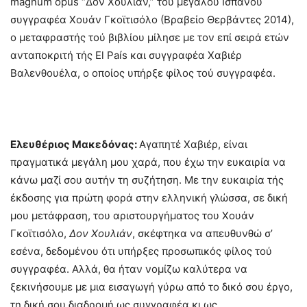
magnum opus “Δον Χουλιάν,” τού μεγάλου Ισπανού
συγγραφέα Χουάν Γκοϊτισόλο (Βραβείο Θερβάντες 2014),
ο μεταφραστής τού βιβλίου μίλησε με τον επί σειρά ετών
ανταποκριτή τής El País και συγγραφέα Χαβιέρ
Βαλενθουέλα, ο οποίος υπήρξε φίλος τού συγγραφέα.
Ελευθέριος Μακεδόνας:
Αγαπητέ Χαβιέρ, είναι
πραγματικά μεγάλη μου χαρά, που έχω την ευκαιρία να
κάνω μαζί σου αυτήν τη συζήτηση. Με την ευκαιρία τής
έκδοσης για πρώτη φορά στην ελληνική γλώσσα, σε δική
μου μετάφραση, του αριστουργήματος του Χουάν
Γκοϊτισόλο,
Δον Χουλιάν
, σκέφτηκα να απευθυνθώ σ’
εσένα, δεδομένου ότι υπήρξες προσωπικός φίλος τού
συγγραφέα. Αλλά, θα ήταν νομίζω καλύτερα να
ξεκινήσουμε με μια εισαγωγή γύρω από το δικό σου έργο,
τη δική σου διαδρομή ως συγγραφέα κι ως