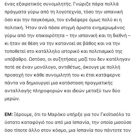
ένας εξαιρετικός συνομιλητής. Γνώριζε πάρα πολλά
πράγματα γύρω από τη λογοτεχνία, τόσο την ισπανική
όσο και την παγκόσμια, τον ενδιέφερε όμως πολύ κι η
πολιτική. Ήταν ανά πάσα στιγμή άριστα ενημερωμένος
γύρω από την επικαιρότητα – την ισπανική και τη διεθνή –
κι ήταν σε θέση να την κατανοεί σε βάθος και να την
τοποθετεί στο κατάλληλο ιστορικό και πολιτισμικό της
υπόβαθρο. Ωστόσο, οι συζητήσεις μαζί του δεν κατέληγαν
ποτέ σε έναν μονόλογο, αντιθέτως, άκουγε με πολλή
προσοχή τον κάθε συνομιλητή του κι έτσι κατάφερνε
πάντα να δημιουργεί μια κατάσταση πραγματικής
ανταλλαγής πληροφοριών και ιδεών μεταξύ των δύο
μερών.
ΕΜ:
Ξέρουμε, ότι το Μαρόκο υπήρξε για τον Γκοϊτισόλο το
ύστατο καταφύγιό του από μια Ισπανία, την οποία μισούσε
όσο τίποτε άλλο στον κόσμο, μια Ισπανία που πάντoτε τον