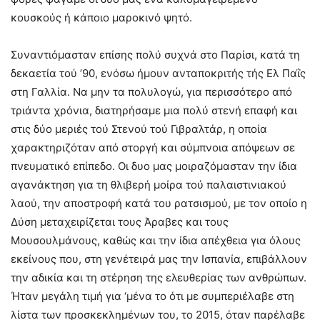
κουσκούς ή κάποιο μαροκινό ψητό.
Συναντιόμασταν επίσης πολύ συχνά στο Παρίσι, κατά τη
δεκαετία τού ’90, ενόσω ήμουν ανταποκριτής τής Ελ Παΐς
στη Γαλλία. Να μην τα πολυλογώ, για περισσότερο από
τριάντα χρόνια, διατηρήσαμε μια πολύ στενή επαφή και
στις δύο μεριές τού Στενού τού Γιβραλτάρ, η οποία
χαρακτηριζόταν από στοργή και σύμπνοια απόψεων σε
πνευματικό επίπεδο. Οι δυο μας μοιραζόμασταν την ίδια
αγανάκτηση για τη θλιβερή μοίρα τού παλαιστινιακού
λαού, την αποστροφή κατά του ρατσισμού, με τον οποίο η
Δύση μεταχειρίζεται τους Άραβες και τους
Μουσουλμάνους, καθώς και την ίδια απέχθεια για όλους
εκείνους που, στη γενέτειρά μας την Ισπανία, επιβάλλουν
την αδικία και τη στέρηση της ελευθερίας των ανθρώπων.
Ήταν μεγάλη τιμή για ‘μένα το ότι με συμπεριέλαβε στη
λίστα των προσκεκλημένων του, το 2015, όταν παρέλαβε