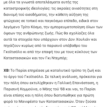
με όλα τα γνωστά αποτελέσματα αυτής της
καταστροφικής ιδεολογίας: τις ακραίες ανισότητες στη
διανομή τού εισοδήματος, την κάθετη αύξηση της
φτώχειας σε τοπικό και παγκόσμιο επίπεδο, ειδικά στον
λεγόμενο Τρίτο Κόσμο, την εμπορευματοποίηση όλων των
όψεων της ανθρώπινης ζωής. Πώς θα σχολίαζες όλα
αυτά τα στοιχεία που υπάρχουν στον
Δον Χουλιάν
και
πηγάζουν κυρίως από το παρισινό υπόβαθρο του
Γκοϊτισόλο κι από την επαφή του με τους κύκλους των
Καταστασιακών και τον Γκι Ντεμπόρ;
ΧΒ:
Το Παρίσι επηρέασε με καταλυτικό τρόπο τη ζωή και
το έργο τού Γκοϊτισόλο. Σε τελική ανάλυση, πρόκειται για
την πόλη όπου εκτυλίχθηκαν η Γαλλική Επανάσταση, η
Παρισινή Κομμούνα, ο Μάης τού ’68 και ναι, το Παρίσι
είναι επίσης και η πόλη όπου διατυπώθηκε για πρώτη
φορά το Μανιφέστο των Καταστασιακών. Όταν ζούσα