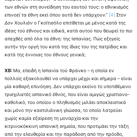
των εθνών στη συνείδηση του εαυτού τους: ο εθνικισμός
επινοεί
τα έθνη εκεί όπου αυτά δεν υπάρχουν.”
[4]
Στον
Δον Χουλιά
ν
ο Γκοϊτισόλο επιτίθεται με μένος κατά της
ιδέας τού
έθνους
και ειδικά, κατά αυτού που θεωρεί το πιο
απεχθές από όλα τα έθνη: της Ισπανίας. Πώς εξηγείς
αυτήν την οργή του κατά της ίδιας του της πατρίδας και
κατά της έννοιας του έθνους γενικά;
ΧΒ:
Μα, επειδή η Ισπανία τού Φράνκο – η οποία εν
πολλοίς εξακολουθεί να υπάρχει μέχρι και σήμερα – είναι
μία καθαρή επινόηση. Δεν υπάρχει εκείνο το υποτιθέμενο
τρισχιλιετές ισπανικό έθνος, που είναι αμιγώς χριστιανο-
καθολικό, του οποίου ο πληθυσμός μιλάει αποκλειστικά
και μόνο την καστιλιάνικη γλώσσα, το οποίο λατρεύει
χωρίς καμία εξαίρεση τη μοναρχία και την
κιτρινοκόκκινη ισπανική σημαία, που προτιμάει την τάξη
από την ελευθερία και την παράδοση από την πρόοδο,