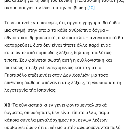
μια απειλή για τη δική του εθνική ή πολιτιστική ταυτότητα,
ακόμη και για την ίδια του την επιβίωση.
[10]
Τείνει κανείς να πιστέψει, ότι, αργά ή γρήγορα, θα έρθει
μια στιγμή, στην οποία το κάθε ανθρώπινο δόγμα –
εθνικιστικό, θρησκευτικό, πολιτικό κλπ. – αναγκαστικά θα
καταρρεύσει, διότι δεν είναι τίποτε άλλο παρά ένας
κυκεώνας από πομπώδεις λέξεις, δηλαδή απολύτως
τίποτε. Σου φαίνεται σωστή αυτή η συλλογιστική και
πιστεύεις ότι εξηγεί ενδεχομένως και το γιατί ο
Γκοϊτισόλο επιδεικνύει στον
Δον Χουλιάν
μια τόσο
επιθετική διάθεση απέναντι στις λέξεις, τη γλώσσα και τη
λογοτεχνία τής Ισπανίας;
ΧΒ:
Τα εθνικιστικά κι εν γένει φονταμενταλιστικά
δόγματα, οπωσδήποτε, δεν είναι τίποτε άλλο, παρά
κάποια σύνολα μεγαλόσχημων και κενών λέξεων,
συμβαίνει όμως ότι οι λέξεις αυτές αφομοιώνονται πολύ