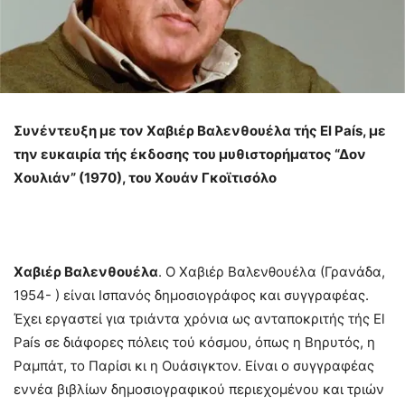
Συνέντευξη με τον Χαβιέρ Βαλενθουέλα τής El País, με
την ευκαιρία τής έκδοσης του μυθιστορήματος “Δον
Χουλιάν” (1970), του Χουάν Γκοϊτισόλο
Χαβιέρ Βαλενθουέλα
. Ο Χαβιέρ Βαλενθουέλα (Γρανάδα,
1954- ) είναι Ισπανός δημοσιογράφος και συγγραφέας.
Έχει εργαστεί για τριάντα χρόνια ως ανταποκριτής τής El
País σε διάφορες πόλεις τού κόσμου, όπως η Βηρυτός, η
Ραμπάτ, το Παρίσι κι η Ουάσιγκτον. Είναι ο συγγραφέας
εννέα βιβλίων δημοσιογραφικού περιεχομένου και τριών