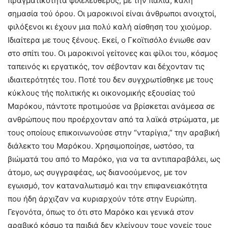
πραγματικότητα φιλελεύθερος, με την παλιά, καλή
σημασία τού όρου. Οι μαροκινοί είναι άνθρωποι ανοιχτοί,
φιλόξενοι κι έχουν μια πολύ καλή αίσθηση του χιούμορ.
Ιδιαίτερα με τους ξένους. Εκεί, ο Γκοϊτισόλο ένιωθε σαν
στο σπίτι του. Οι μαροκινοί γείτονες και φίλοι του, κόσμος
ταπεινός κι εργατικός, τον σέβονταν και δέχονταν τις
ιδιαιτερότητές του. Ποτέ του δεν συγχρωτίσθηκε με τους
κύκλους τής πολιτικής κι οικονομικής εξουσίας τού
Μαρόκου, πάντοτε προτιμούσε να βρίσκεται ανάμεσα σε
ανθρώπους που προέρχονταν από τα λαϊκά στρώματα, με
τους οποίους επικοινωνούσε στην “νταρίγια,” την αραβική
διάλεκτο του Μαρόκου. Χρησιμοποίησε, ωστόσο, τα
βιώματά του από το Μαρόκο, για να τα αντιπαραβάλει, ως
άτομο, ως συγγραφέας, ως διανοούμενος, με τον
εγωισμό, τον καταναλωτισμό και την επιφανειακότητα
που ήδη άρχιζαν να κυριαρχούν τότε στην Ευρώπη.
Γεγονότα, όπως το ότι στο Μαρόκο και γενικά στον
αραβικό κόσμο τα παιδιά δεν κλείνουν τους γονείς τους