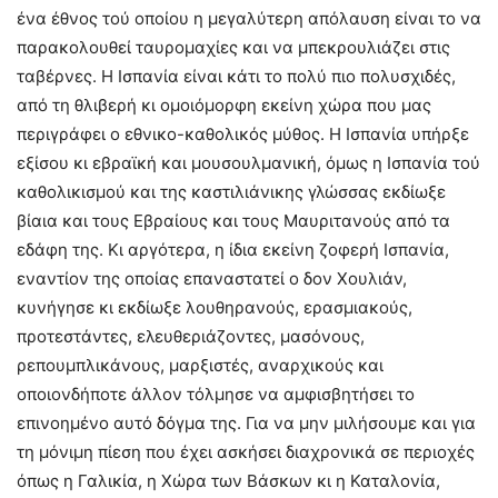
ένα έθνος τού οποίου η μεγαλύτερη απόλαυση είναι το να
παρακολουθεί ταυρομαχίες και να μπεκρουλιάζει στις
ταβέρνες. Η Ισπανία είναι κάτι το πολύ πιο πολυσχιδές,
από τη θλιβερή κι ομοιόμορφη εκείνη χώρα που μας
περιγράφει ο εθνικο-καθολικός μύθος. Η Ισπανία υπήρξε
εξίσου κι εβραϊκή και μουσουλμανική, όμως η Ισπανία τού
καθολικισμού και της καστιλιάνικης γλώσσας εκδίωξε
βίαια και τους Εβραίους και τους Μαυριτανούς από τα
εδάφη της. Κι αργότερα, η ίδια εκείνη ζοφερή Ισπανία,
εναντίον της οποίας επαναστατεί ο δον Χουλιάν,
κυνήγησε κι εκδίωξε λουθηρανούς, ερασμιακούς,
προτεστάντες, ελευθεριάζοντες, μασόνους,
ρεπουμπλικάνους, μαρξιστές, αναρχικούς και
οποιονδήποτε άλλον τόλμησε να αμφισβητήσει το
επινοημένο αυτό δόγμα της. Για να μην μιλήσουμε και για
τη μόνιμη πίεση που έχει ασκήσει διαχρονικά σε περιοχές
όπως η Γαλικία, η Χώρα των Βάσκων κι η Καταλονία,