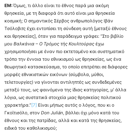
ΕΜ:
Όμως, τι άλλο είναι το έθνος παρά μια ακόμη
θρησκεία, με τη διαφορά ότι αυτό είναι μια θρησκεία
κοσμική; Ο σημαντικός Σέρβος ανθρωπολόγος Ιβάν
Τσόλοβιτς έχει εντοπίσει τη σύνδεση αυτή [μεταξύ έθνους
και θρησκείας], όταν για παράδειγμα γράφει: “Στο βιβλίο
μου
Βαλκάνια – Ο Τρόμος τής Κουλτούρας
έχω
χρησιμοποιήσει με έναν πιο εκτεταμένο και συστηματικό
τρόπο την έννοια του εθνικισμού ως θρησκείας, ως ένα
θεωρητικό κατασκεύασμα, το οποίο επιτρέπει σε διάφορες
μορφές εθνικιστικών εικόνων (σύμβολα, μύθοι,
τελετουργίες) να γίνονται αντιληπτές ως συνδεδεμένες
μεταξύ τους, ως φαινόμενα της ίδιας κατηγορίας, μ’ άλλα
λόγια, ως συστατικά στοιχεία μιας θρησκείας πολιτικού
χαρακτήρα.”
[7]
Είναι μήπως αυτός ο λόγος, που κι ο
Γκοϊτισόλο, στον
Don
Juli
á
n
, βάλλει όχι μόνο κατά του
έθνους και της πατρίδας, αλλά και κατά της θρησκείας,
ειδικά του καθολικισμού;