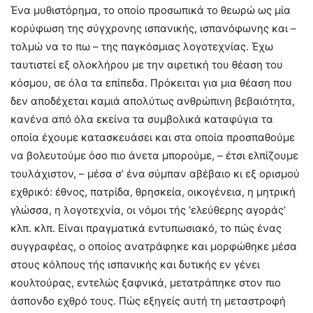
Ένα μυθιστόρημα, το οποίο προσωπικά το θεωρώ ως μία
κορύφωση της σύγχρονης ισπανικής, ισπανόφωνης και –
τολμώ να το πω – της παγκόσμιας λογοτεχνίας. Έχω
ταυτιστεί εξ ολοκλήρου με την αιρετική του θέαση του
κόσμου, σε όλα τα επίπεδα. Πρόκειται για μια θέαση που
δεν αποδέχεται καμιά απολύτως ανθρώπινη βεβαιότητα,
κανένα από όλα εκείνα τα συμβολικά καταφύγια τα
οποία έχουμε κατασκευάσει και στα οποία προσπαθούμε
να βολευτούμε όσο πιο άνετα μπορούμε, – έτσι ελπίζουμε
τουλάχιστον, – μέσα σ’ ένα σύμπαν αβέβαιο κι εξ ορισμού
εχθρικό: έθνος, πατρίδα, θρησκεία, οικογένεια, η μητρική
γλώσσα, η λογοτεχνία, οι νόμοι τής ‘ελεύθερης αγοράς’
κλπ. κλπ. Είναι πραγματικά εντυπωσιακό, το πώς ένας
συγγραφέας, ο οποίος ανατράφηκε και μορφώθηκε μέσα
στους κόλπους τής ισπανικής και δυτικής εν γένει
κουλτούρας, εντελώς ξαφνικά, μετατράπηκε στον πιο
άσπονδο εχθρό τους. Πώς εξηγείς αυτή τη μεταστροφή