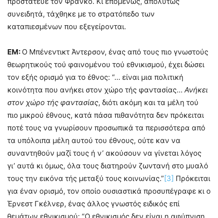
προστάτευε τον Φράνκο. Κι επομένως, απολύτως
συνειδητά, τάχθηκε με το στρατόπεδο των
καταπιεσμένων που εξεγείρονται.
ΕΜ:
Ο Μπένεντικτ Άντερσον, ένας από τους πιο γνωστούς
θεωρητικούς τού φαινομένου τού εθνικισμού, έχει δώσει
τον εξής ορισμό για το έθνος: “… είναι μια πολιτική
κοινότητα που ανήκει στον χώρο τής φαντασίας…
Ανήκει
στον χώρο τής φαντασίας
, διότι ακόμη και τα μέλη τού
πιο μικρού έθνους, κατά πάσα πιθανότητα δεν πρόκειται
ποτέ τους να γνωρίσουν προσωπικά τα περισσότερα από
τα υπόλοιπα μέλη αυτού του έθνους, ούτε καν να
συναντηθούν μαζί τους ή ν’ ακούσουν να γίνεται λόγος
γι’ αυτά κι όμως, όλα τους διατηρούν ζωντανή στο μυαλό
τους την εικόνα τής μεταξύ τους κοινωνίας.”
[3]
Πρόκειται
για έναν ορισμό, τον οποίο ουσιαστικά προσυπέγραφε κι ο
Έρνεστ Γκέλνερ, ένας άλλος γνωστός ειδικός επί
θεμάτων εθνικισμού: “Ο εθνικισμός δεν είναι η αφύπνιση