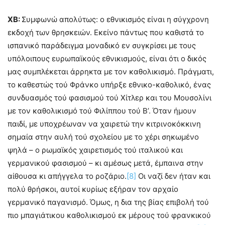
ΧΒ:
Συμφωνώ απολύτως: ο εθνικισμός είναι η σύγχρονη
εκδοχή των θρησκειών. Εκείνο πάντως που καθιστά το
ισπανικό παράδειγμα μοναδικό εν συγκρίσει με τους
υπόλοιπους ευρωπαϊκούς εθνικισμούς, είναι ότι ο δικός
μας συμπλέκεται άρρηκτα με τον καθολικισμό. Πράγματι,
το καθεστώς τού Φράνκο υπήρξε εθνικο-καθολικό, ένας
συνδυασμός τού φασισμού τού Χίτλερ και του Μουσολίνι
με τον καθολικισμό τού Φιλίππου τού Β’. Όταν ήμουν
παιδί, με υποχρέωναν να χαιρετώ την κιτρινοκόκκινη
σημαία στην αυλή τού σχολείου με το χέρι σηκωμένο
ψηλά – ο ρωμαϊκός χαιρετισμός τού ιταλικού και
γερμανικού φασισμού – κι αμέσως μετά, έμπαινα στην
αίθουσα κι απήγγελα το ροζάριο.
[8]
Οι ναζί δεν ήταν και
πολύ θρήσκοι, αυτοί κυρίως εξήραν τον αρχαίο
γερμανικό παγανισμό. Όμως, η δια της βίας επιβολή τού
πιο μπαγιάτικου καθολικισμού εκ μέρους τού φρανκικού