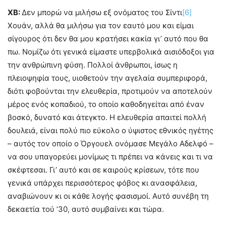
ΧΒ:
Δεν μπορώ να μιλήσω εξ ονόματος του Σίντι
[6]
Χουάν, αλλά θα μιλήσω για τον εαυτό μου και είμαι
σίγουρος ότι δεν θα μου κρατήσει κακία γι’ αυτό που θα
πω. Νομίζω ότι γενικά είμαστε υπερβολικά αισιόδοξοι για
την ανθρώπινη φύση. Πολλοί άνθρωποι, ίσως η
πλειοψηφία τους, υιοθετούν την αγελαία συμπεριφορά,
διότι φοβούνται την ελευθερία, προτιμούν να αποτελούν
μέρος ενός κοπαδιού, το οποίο καθοδηγείται από έναν
βοσκό, δυνατό και άτεγκτο. Η ελευθερία απαιτεί πολλή
δουλειά, είναι πολύ πιο εύκολο ο ύψιστος εθνικός ηγέτης
– αυτός τον οποίο ο Όργουελ ονόμασε Μεγάλο Αδελφό –
να σου υπαγορεύει μονίμως τι πρέπει να κάνεις και τι να
σκέφτεσαι. Γι’ αυτό και σε καιρούς κρίσεων, τότε που
γενικά υπάρχει περισσότερος φόβος κι ανασφάλεια,
αναβιώνουν κι οι κάθε λογής φασισμοί. Αυτό συνέβη τη
δεκαετία τού ’30, αυτό συμβαίνει και τώρα.