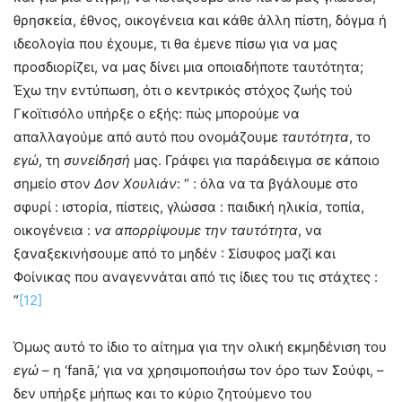
θρησκεία, έθνος, οικογένεια και κάθε άλλη πίστη, δόγμα ή
ιδεολογία που έχουμε, τι θα έμενε πίσω για να μας
προσδιορίζει, να μας δίνει μια οποιαδήποτε ταυτότητα;
Έχω την εντύπωση, ότι ο κεντρικός στόχος ζωής τού
Γκοϊτισόλο υπήρξε ο εξής: πώς μπορούμε να
απαλλαγούμε από αυτό που ονομάζουμε
ταυτότητα
, το
εγώ
, τη
συνείδησή
μας. Γράφει για παράδειγμα σε κάποιο
σημείο στον
Δον Χουλιάν
: “ : όλα να τα βγάλουμε στο
σφυρί : ιστορία, πίστεις, γλώσσα : παιδική ηλικία, τοπία,
οικογένεια :
να απορρίψουμε την ταυτότητα
, να
ξαναξεκινήσουμε από το μηδέν : Σίσυφος μαζί και
Φοίνικας που αναγεννάται από τις ίδιες του τις στάχτες :
”
[12]
Όμως αυτό το ίδιο το αίτημα για την ολική εκμηδένιση του
εγώ
– η ‘fanā,’ για να χρησιμοποιήσω τον όρο των Σούφι, –
δεν υπήρξε μήπως και το κύριο ζητούμενο του