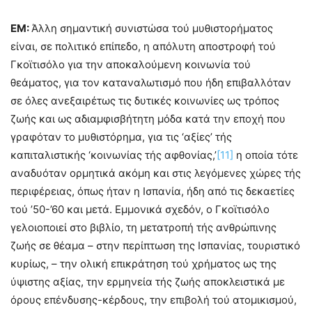
ΕΜ:
Άλλη σημαντική συνιστώσα τού μυθιστορήματος
είναι, σε πολιτικό επίπεδο, η απόλυτη αποστροφή τού
Γκοϊτισόλο για την αποκαλούμενη κοινωνία τού
θεάματος, για τον καταναλωτισμό που ήδη επιβαλλόταν
σε όλες ανεξαιρέτως τις δυτικές κοινωνίες ως τρόπος
ζωής και ως αδιαμφισβήτητη μόδα κατά την εποχή που
γραφόταν το μυθιστόρημα, για τις ‘αξίες’ τής
καπιταλιστικής ‘κοινωνίας τής αφθονίας,’
[11]
η οποία τότε
αναδυόταν ορμητικά ακόμη και στις λεγόμενες χώρες τής
περιφέρειας, όπως ήταν η Ισπανία, ήδη από τις δεκαετίες
τού ’50-’60 και μετά. Εμμονικά σχεδόν, ο Γκοϊτισόλο
γελοιοποιεί στο βιβλίο, τη μετατροπή τής ανθρώπινης
ζωής σε θέαμα – στην περίπτωση της Ισπανίας, τουριστικό
κυρίως, – την ολική επικράτηση τού χρήματος ως της
ύψιστης αξίας, την ερμηνεία τής ζωής αποκλειστικά με
όρους επένδυσης-κέρδους, την επιβολή τού ατομικισμού,