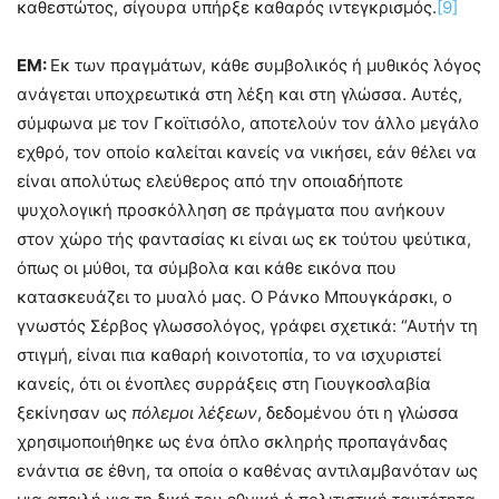
καθεστώτος, σίγουρα υπήρξε καθαρός ιντεγκρισμός.
[9]
ΕΜ:
Εκ των πραγμάτων, κάθε συμβολικός ή μυθικός λόγος
ανάγεται υποχρεωτικά στη λέξη και στη γλώσσα. Αυτές,
σύμφωνα με τον Γκοϊτισόλο, αποτελούν τον άλλο μεγάλο
εχθρό, τον οποίο καλείται κανείς να νικήσει, εάν θέλει να
είναι απολύτως ελεύθερος από την οποιαδήποτε
ψυχολογική προσκόλληση σε πράγματα που ανήκουν
στον χώρο τής φαντασίας κι είναι ως εκ τούτου ψεύτικα,
όπως οι μύθοι, τα σύμβολα και κάθε εικόνα που
κατασκευάζει το μυαλό μας. Ο Ράνκο Μπουγκάρσκι, ο
γνωστός Σέρβος γλωσσολόγος, γράφει σχετικά: “Αυτήν τη
στιγμή, είναι πια καθαρή κοινοτοπία, το να ισχυριστεί
κανείς, ότι οι ένοπλες συρράξεις στη Γιουγκοσλαβία
ξεκίνησαν ως
πόλεμοι λέξεων
, δεδομένου ότι η γλώσσα
χρησιμοποιήθηκε ως ένα όπλο σκληρής προπαγάνδας
ενάντια σε έθνη, τα οποία ο καθένας αντιλαμβανόταν ως