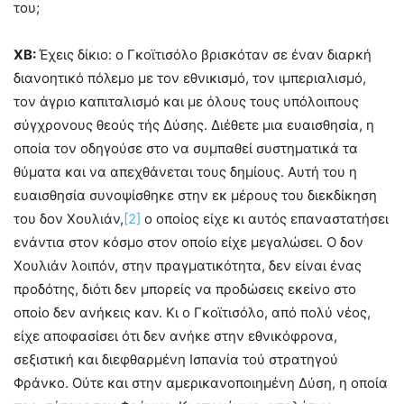
του;
ΧΒ:
Έχεις δίκιο: ο Γκοϊτισόλο βρισκόταν σε έναν διαρκή
διανοητικό πόλεμο με τον εθνικισμό, τον ιμπεριαλισμό,
τον άγριο καπιταλισμό και με όλους τους υπόλοιπους
σύγχρονους θεούς τής Δύσης. Διέθετε μια ευαισθησία, η
οποία τον οδηγούσε στο να συμπαθεί συστηματικά τα
θύματα και να απεχθάνεται τους δημίους. Αυτή του η
ευαισθησία συνοψίσθηκε στην εκ μέρους του διεκδίκηση
του δον Χουλιάν,
[2]
ο οποίος είχε κι αυτός επαναστατήσει
ενάντια στον κόσμο στον οποίο είχε μεγαλώσει. Ο δον
Χουλιάν λοιπόν, στην πραγματικότητα, δεν είναι ένας
προδότης, διότι δεν μπορείς να προδώσεις εκείνο στο
οποίο δεν ανήκεις καν. Κι ο Γκοϊτισόλο, από πολύ νέος,
είχε αποφασίσει ότι δεν ανήκε στην εθνικόφρονα,
σεξιστική και διεφθαρμένη Ισπανία τού στρατηγού
Φράνκο. Ούτε και στην αμερικανοποιημένη Δύση, η οποία