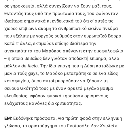
σε γηροκομεία, αλλά συνεχίζουν να ζουν μαζί τους,
θέτοντάς τους υπό την προστασία τους, του φαίνονταν
ιδιαίτερα σημαντικά κι ενδεικτικά τού ότι σ’ αυτές τις
χώρες επιβίωνε ακόμη το ανθρωπιστικό εκείνο πνεύμα
που εξέλιπε με γοργούς ρυθμούς στον ευρωπαϊκό Βορρά.
Κατά τ’ άλλα, εκτιμούσε επίσης ιδιαίτερα την
ανεκτικότητα του Μαρόκου απέναντι στην ομοφυλοφιλία
– η οποία βεβαίως δεν γινόταν αποδεκτή επίσημα, αλλά
μάλλον
de
facto
. Την ίδια εποχή που η Δύση καταδίωκε με
μανία τούς gays, το Μαρόκο μετατράπηκε σε ένα είδος
καταφυγίου, όπου αυτοί μπορούσαν να ζήσουν τη
σεξουαλικότητά τους με έναν αρκετά μεγάλο βαθμό
ελευθερίας, εφόσον φυσικά τηρούσαν ορισμένους
ελάχιστους κανόνες διακριτικότητας.
ΕΜ:
Εκδόθηκε πρόσφατα, για πρώτη φορά στην ελληνική
γλώσσα, το αριστούργημα του Γκοϊτισόλο
Δον Χουλιάν
.