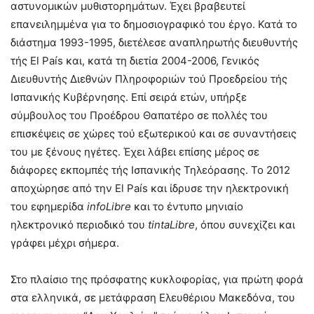
αστυνομικών μυθιστορημάτων. Έχει βραβευτεί
επανειλημμένα για το δημοσιογραφικό του έργο. Κατά το
διάστημα 1993-1995, διετέλεσε αναπληρωτής διευθυντής
τής El País και, κατά τη διετία 2004-2006, Γενικός
Διευθυντής Διεθνών Πληροφοριών τού Προεδρείου τής
Ισπανικής Κυβέρνησης. Επί σειρά ετών, υπήρξε
σύμβουλος του Προέδρου Θαπατέρο σε πολλές του
επισκέψεις σε χώρες τού εξωτερικού και σε συναντήσεις
του με ξένους ηγέτες. Έχει λάβει επίσης μέρος σε
διάφορες εκπομπές τής Ισπανικής Τηλεόρασης. Το 2012
αποχώρησε από την El País και ίδρυσε την ηλεκτρονική
του εφημερίδα
infoLibre
και το έντυπο μηνιαίο
ηλεκτρονικό περιοδικό του
tintaLibre
, όπου συνεχίζει και
γράφει μέχρι σήμερα.
Στο πλαίσιο της πρόσφατης κυκλοφορίας, για πρώτη φορά
στα ελληνικά, σε μετάφραση Ελευθέριου Μακεδόνα, του