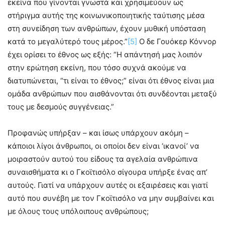
εκείνα που γίνονται γνωστά και χρησιμεύουν ως
στήριγμα αυτής της κοινωνικοποιητικής ταύτισης μέσα
στη συνείδηση των ανθρώπων, έχουν μυθική υπόσταση
κατά το μεγαλύτερό τους μέρος.”
[5]
Ο δε Γουόκερ Κόννορ
έχει ορίσει το έθνος ως εξής: “Η απάντησή μας λοιπόν
στην ερώτηση εκείνη, που τόσο συχνά ακούμε να
διατυπώνεται, “τι είναι το έθνος;” είναι ότι έθνος είναι μια
ομάδα ανθρώπων που αισθάνονται ότι συνδέονται μεταξύ
τους με δεσμούς συγγένειας.”
Προφανώς υπήρξαν – και ίσως υπάρχουν ακόμη –
κάποιοι λίγοι άνθρωποι, οι οποίοι δεν είναι ‘ικανοί’ να
μοιραστούν αυτού του είδους τα αγελαία ανθρώπινα
συναισθήματα κι ο Γκοϊτισόλο σίγουρα υπήρξε ένας απ’
αυτούς. Γιατί να υπάρχουν αυτές οι εξαιρέσεις και γιατί
αυτό που συνέβη με τον Γκοϊτισόλο να μην συμβαίνει και
με όλους τους υπόλοιπους ανθρώπους;