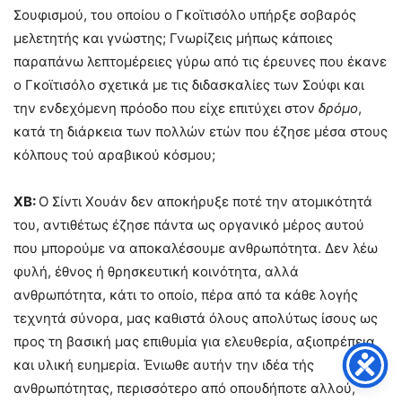
Σουφισμού, του οποίου ο Γκοϊτισόλο υπήρξε σοβαρός
μελετητής και γνώστης; Γνωρίζεις μήπως κάποιες
παραπάνω λεπτομέρειες γύρω από τις έρευνες που έκανε
ο Γκοϊτισόλο σχετικά με τις διδασκαλίες των Σούφι και
την ενδεχόμενη πρόοδο που είχε επιτύχει στον
δρόμο
,
κατά τη διάρκεια των πολλών ετών που έζησε μέσα στους
κόλπους τού αραβικού κόσμου;
ΧΒ:
Ο Σίντι Χουάν δεν αποκήρυξε ποτέ την ατομικότητά
του, αντιθέτως έζησε πάντα ως οργανικό μέρος αυτού
που μπορούμε να αποκαλέσουμε ανθρωπότητα. Δεν λέω
φυλή, έθνος ή θρησκευτική κοινότητα, αλλά
ανθρωπότητα, κάτι το οποίο, πέρα από τα κάθε λογής
τεχνητά σύνορα, μας καθιστά όλους απολύτως ίσους ως
προς τη βασική μας επιθυμία για ελευθερία, αξιοπρέπεια
και υλική ευημερία. Ένιωθε αυτήν την ιδέα τής
ανθρωπότητας, περισσότερο από οπουδήποτε αλλού,