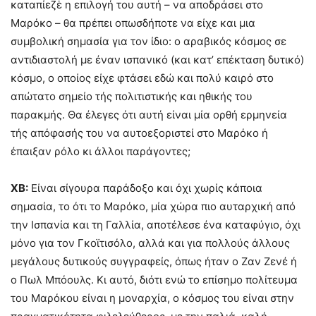
καταπίεζε̇ η επιλογή του αυτή – να αποδράσει στο
Μαρόκο – θα πρέπει οπωσδήποτε να είχε και μια
συμβολική σημασία για τον ίδιο: ο αραβικός κόσμος σε
αντιδιαστολή με έναν ισπανικό (και κατ’ επέκταση δυτικό)
κόσμο, ο οποίος είχε φτάσει εδώ και πολύ καιρό στο
απώτατο σημείο τής πολιτιστικής και ηθικής του
παρακμής. Θα έλεγες ότι αυτή είναι μία ορθή ερμηνεία
τής απόφασής του να αυτοεξοριστεί στο Μαρόκο ή
έπαιξαν ρόλο κι άλλοι παράγοντες;
ΧΒ:
Είναι σίγουρα παράδοξο και όχι χωρίς κάποια
σημασία, το ότι το Μαρόκο, μία χώρα πιο αυταρχική από
την Ισπανία και τη Γαλλία, αποτέλεσε ένα καταφύγιο, όχι
μόνο για τον Γκοϊτισόλο, αλλά και για πολλούς άλλους
μεγάλους δυτικούς συγγραφείς, όπως ήταν ο Ζαν Ζενέ ή
ο Πωλ Μπόουλς. Κι αυτό, διότι ενώ το επίσημο πολίτευμα
του Μαρόκου είναι η μοναρχία, ο κόσμος του είναι στην