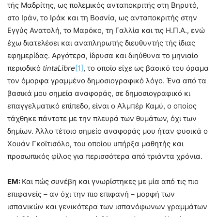
τής Μαδρίτης, ως πολεμικός ανταποκριτής στη Βηρυτό,
στο Ιράν, το Ιράκ και τη Βοσνία, ως ανταποκριτής στην
Εγγύς Ανατολή, το Μαρόκο, τη Γαλλία και τις Η.Π.Α., ενώ
έχω διατελέσει και αναπληρωτής διευθυντής τής ίδιας
εφημερίδας. Αργότερα, ίδρυσα και διηύθυνα το μηνιαίο
περιοδικό
tintaLibre
[1]
, το οποίο είχε ως βασικό του όραμα
τον όμορφα γραμμένο δημοσιογραφικό λόγο. Ένα από τα
βασικά μου σημεία αναφοράς, σε δημοσιογραφικό κι
επαγγελματικό επίπεδο, είναι ο Αλμπέρ Καμύ, ο οποίος
τάχθηκε πάντοτε με την πλευρά των θυμάτων, όχι των
δημίων. Άλλο τέτοιο σημείο αναφοράς μου ήταν φυσικά ο
Χουάν Γκοϊτισόλο, του οποίου υπήρξα μαθητής και
προσωπικός φίλος για περισσότερα από τριάντα χρόνια.
ΕΜ:
Και πώς συνέβη και γνωρίστηκες με μία από τις πιο
επιφανείς – αν όχι την πιο επιφανή – μορφή των
ισπανικών και γενικότερα των ισπανόφωνων γραμμάτων