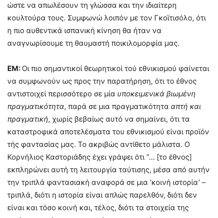
ώστε να απωλέσουν τη γλώσσα και την ιδιαίτερη
κουλτούρα τους. Συμφωνώ λοιπόν με τον Γκοϊτισόλο, ότι
η πιο αυθεντικά ισπανική κίνηση θα ήταν να
αναγνωρίσουμε τη θαυμαστή ποικιλομορφία μας.
ΕΜ:
Οι πιο σημαντικοί θεωρητικοί τού εθνικισμού φαίνεται
να συμφωνούν ως προς την παρατήρηση, ότι το έθνος
αντιστοιχεί περισσότερο σε μία
υποκειμενικά βιωμένη
πραγματικότητα
, παρά σε μια πραγματικότητα
απτή και
πραγματική
, χωρίς βεβαίως αυτό να σημαίνει, ότι τα
καταστροφικά αποτελέσματα του εθνικισμού είναι προϊόν
τής φαντασίας μας. Το ακριβώς αντίθετο μάλιστα. Ο
Κορνήλιος Καστοριάδης έχει γράψει ότι “… [το έθνος]
εκπληρώνει αυτή τη λειτουργία ταύτισης, μέσα από αυτήν
την τριπλά φαντασιακή αναφορά σε μια ‘κοινή ιστορία’ –
τριπλά, διότι η ιστορία είναι απλώς παρελθόν, διότι δεν
είναι και τόσο κοινή και, τέλος, διότι τα στοιχεία της