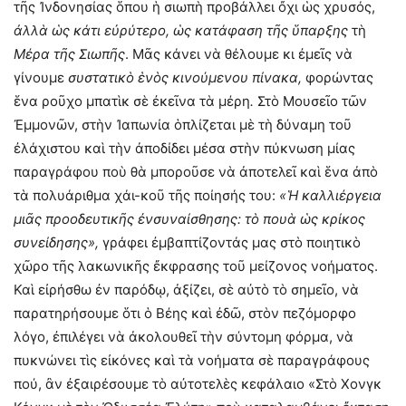
τῆς Ἰνδονησίας ὅπου ἡ σιωπὴ προβάλλει ὄχι ὡς χρυσός,
ἀλλὰ ὡς κάτι εὐρύτερο, ὡς κατάφαση τῆς ὕπαρξης
τὴ
Μέρα τῆς Σιωπῆς
. Μᾶς κάνει νὰ θέλουμε κι ἐμεῖς νὰ
γίνουμε
συστατικὸ ἑνὸς κινούμενου πίνακα,
φορώντας
ἕνα ροῦχο μπατὶκ σὲ ἐκεῖνα τὰ μέρη
.
Στὸ Μουσεῖο τῶν
Ἐμμονῶν, στὴν Ἰαπωνία ὁπλίζεται μὲ τὴ δύναμη τοῦ
ἐλάχιστου καὶ τὴν ἀποδίδει μέσα στὴν πύκνωση μίας
παραγράφου ποὺ θὰ μποροῦσε νὰ ἀποτελεῖ καὶ ἕνα ἀπὸ
τὰ πολυάριθμα χάι-κοῦ τῆς ποίησής του:
«Ἡ καλλιέργεια
μιᾶς προοδευτικῆς ἐνσυναίσθησης: τὸ πουὰ ὡς κρίκος
συνείδησης»,
γράφει ἐμβαπτίζοντάς μας στὸ ποιητικὸ
χῶρο τῆς λακωνικῆς ἔκφρασης τοῦ μείζονος νοήματος.
Καὶ εἰρήσθω ἐν παρόδῳ, ἀξίζει, σὲ αὐτὸ τὸ σημεῖο, νὰ
παρατηρήσουμε ὅτι ὁ Βέης καὶ ἐδῶ, στὸν πεζόμορφο
λόγο, ἐπιλέγει νὰ ἀκολουθεῖ τὴν σύντομη φόρμα, νὰ
πυκνώνει τὶς εἰκόνες καὶ τὰ νοήματα σὲ παραγράφους
πού, ἂν ἐξαιρέσουμε τὸ αὐτοτελὲς κεφάλαιο «Στὸ Χονγκ