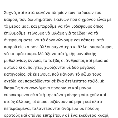
Συχνά, καὶ κατὰ κανόνα πλησίον τῶν παύσεων τοῦ
καιροῦ, τῶν διαστημάτων ἐκείνων ποὺ ὁ χρόνος εἶναι μὲ
τὸ μέρος μας, καὶ μποροῦμε νὰ τὸν ξοδέψουμε ὅπως
ἐπιθυμοῦμε, τείνουμε νὰ μιλᾶμε γιὰ ταξίδια· νὰ τὰ
ὀνειρευόμαστε, νὰ τὰ ὀργανώνουμε καὶ κάποτε, ἀπὸ
καιροῦ εἰς καιρὸν, ἄλλοι συχνότερα κι ἄλλοι σπανιότερα,
νὰ τὰ πράττουμε. Μὲ ἄξονα αὐτή, τῆς μοναδικῆς
μυθολογίας, ἔννοια, τὸ ταξίδι, οἱ ἄνθρωποι, καὶ μέσα σὲ
αὐτοὺς κι οἱ ποιητές, χωρίζονται σὲ δύο μεγάλες
κατηγορίες, σὲ ἐκείνους, ποὺ κάνουν τὸ σῶμα τους
σχεδία καὶ παραδίδονται σὲ ἕνα ἀτελεύτητο ταξίδι μὲ
διαρκῶς ἀνανεωνόμενο προορισμό καὶ μόνον
εὑρισκόμενοι σὲ αὐτὴ τὴν ἀέναη κίνηση εὐτυχοῦν καὶ
στοὺς ἄλλους, οἱ ὁποῖοι ριζώνουν σὲ μήκη καὶ πλάτη
πεπερασμένα, ταλαντεύονται ἀνάμεσα σὲ πόλους
ὁρατοὺς καὶ σπάνια ἐπιτρέπουν σὲ ἕνα ἐλεύθερο κλαρί,