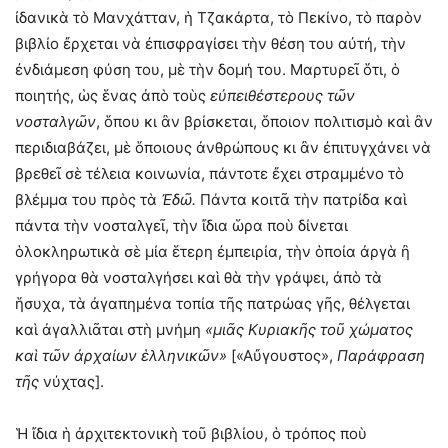
ἰδανικὰ τὸ Μανχάτταν, ἡ Τζακάρτα, τὸ Πεκίνο, τὸ παρὸν
βιβλίο ἔρχεται νὰ ἐπισφραγίσει τὴν θέση του αὐτή, τὴν
ἐνδιάμεση φύση του, μὲ τὴν δομή του. Μαρτυρεῖ ὅτι, ὁ
ποιητής, ὡς ἕνας ἀπὸ τοὺς
εὐπειθέστερους τῶν
νοσταλγῶν
, ὅπου κι ἂν βρίσκεται, ὅποιον πολιτισμὸ καὶ ἂν
περιδιαβάζει, μὲ ὅποιους ἀνθρώπους κι ἂν ἐπιτυγχάνει νὰ
βρεθεῖ σὲ τέλεια κοινωνία, πάντοτε ἔχει στραμμένο τὸ
βλέμμα του πρὸς τὰ
Ἐδῶ.
Πάντα κοιτᾶ τὴν πατρίδα καὶ
πάντα τὴν νοσταλγεῖ, τὴν ἴδια ὥρα ποὺ δίνεται
ὁλοκληρωτικὰ σὲ μία ἕτερη ἐμπειρία, τὴν ὁποία ἀργὰ ἢ
γρήγορα θὰ νοσταλγήσει καὶ θὰ τὴν γράψει, ἀπὸ τὰ
ἥσυχα, τὰ ἀγαπημένα τοπία τῆς πατρώας γῆς, θέλγεται
καὶ ἀγαλλιᾶται στὴ μνήμη
«μιᾶς Κυριακῆς τοῦ χώματος
καὶ τῶν ἀρχαίων ἑλληνικῶν»
[«Αὔγουστος»,
Παράφραση
τῆς
νύχτας].
Ἡ ἴδια ἡ ἀρχιτεκτονικὴ τοῦ βιβλίου, ὁ τρόπος ποὺ