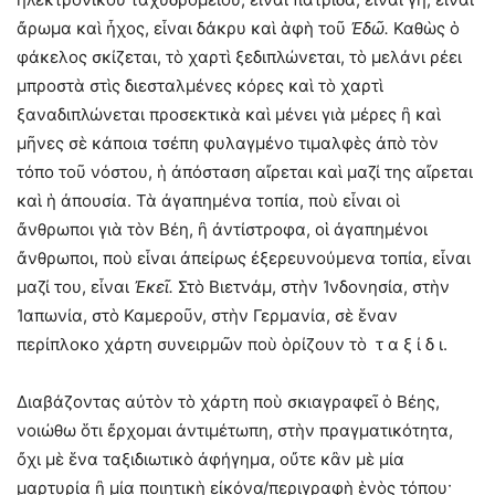
ἄρωμα καὶ ἦχος, εἶναι δάκρυ καὶ ἁφὴ τοῦ
Ἐδῶ.
Καθὼς ὁ
φάκελος σκίζεται, τὸ χαρτὶ ξεδιπλώνεται, τὸ μελάνι ρέει
μπροστὰ στὶς διεσταλμένες κόρες καὶ τὸ χαρτὶ
ξαναδιπλώνεται προσεκτικὰ καὶ μένει γιὰ μέρες ἢ καὶ
μῆνες σὲ κάποια τσέπη φυλαγμένο τιμαλφὲς ἀπὸ τὸν
τόπο τοῦ νόστου, ἡ ἀπόσταση αἴρεται καὶ μαζί της αἴρεται
καὶ ἡ ἀπουσία. Τὰ ἀγαπημένα τοπία, ποὺ εἶναι οἱ
ἄνθρωποι γιὰ τὸν Βέη, ἢ ἀντίστροφα, οἱ ἀγαπημένοι
ἄνθρωποι, ποὺ εἶναι ἀπείρως ἐξερευνούμενα τοπία, εἶναι
μαζί του, εἶναι
Ἐκεῖ.
Στὸ Βιετνάμ, στὴν Ἰνδονησία, στὴν
Ἰαπωνία, στὸ Καμεροῦν, στὴν Γερμανία, σὲ ἕναν
περίπλοκο χάρτη συνειρμῶν ποὺ ὁρίζουν τὸ τ α ξ ί δ ι.
Διαβάζοντας αὐτὸν τὸ χάρτη ποὺ σκιαγραφεῖ ὁ Βέης,
νοιώθω ὅτι ἔρχομαι ἀντιμέτωπη, στὴν πραγματικότητα,
ὄχι μὲ ἕνα ταξιδιωτικὸ ἀφήγημα, οὔτε κἂν μὲ μία
μαρτυρία ἢ μία ποιητικὴ εἰκόνα/περιγραφὴ ἑνὸς τόπου·