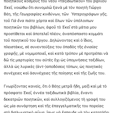
ποιητικοὺς κόσμους τοῦ νέου «ταξιδιωτικοῦ» του βιβλίου
Ἐκεῖ,
νοιώθω ὅτι συνομιλῶ ξανὰ μὲ τὸν ποιητὴ Γιῶργο
Βέη, τῆς
Γεωγραφίας κινδύνων,
τῶν
Ὑστερογράφων γῆς,
τοῦ
Γιὰ ἕνα πιάτο χόρτα
καὶ ὅλων τῶν ὑπόλοιπων
ποιητικῶν του βιβλίων, ἀφοῦ τὸ
Ἐκεῖ
στὰ μάτια μου
προστίθεται καὶ ἀποτελεῖ πλέον, ἀναπόσπαστο κομμάτι
τοῦ ποιητικοῦ του ἔργου. Δηλώνοντας καὶ ὁ ἴδιος,
πλειστάκις, σὲ συνεντεύξεις του ὀπαδὸς τῆς
ἑνιαίας
γραφῆς
, μὲ νομιμοποιεῖ, καὶ κατὰ τρόπον μὲ προτρέπει νὰ
δῶ τὶς μαρτυρίες του αὐτὲς ὄχι ὡς ὑπομνήσεις ταξιδίων,
ἀλλὰ ὡς λυρικὲς (ἀντ-)αποδόσεις τόπων, ὡς ποιητικὲς
συνέχειες καὶ ἀσυνέχειες τῆς ποίησης καὶ τῆς ζωῆς του.
Γνωρίζοντας κανείς, ὅτι ὁ Βέης μετρᾶ ἤδη, μαζὶ καὶ μὲ τὸ
πρόσφατο
Ἐκεῖ,
ἐννέα ταξιδιωτικὰ βιβλία, ἔναντι
δεκατριῶν ποιητικῶν, καὶ συλλογιζόμενος τὴ γραφή του
ὡς μία συνάρτηση καὶ τῆς ἐπαγγελματικῆς του πορείας
στὸ διπλωματικὸ σῶμα, ἴσως νὰ ἔσπευδε νὰ τὸν κατατάξει