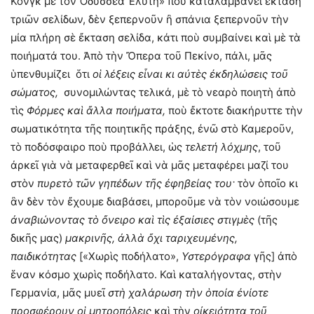
Κόνγκ μὲ τὸν Ὀδυσσέα Ἐλύτη» ποὺ καταλαμβάνει ἔκταση
τριῶν σελίδων, δὲν ξεπερνοῦν ἢ σπάνια ξεπερνοῦν τὴν
μία πλήρη σὲ ἔκταση σελίδα, κάτι ποὺ συμβαίνει καὶ μὲ τὰ
ποιήματά του. Ἀπὸ τὴν Ὄπερα τοῦ Πεκίνο, πάλι, μᾶς
ὑπενθυμίζει ὅτι
οἱ λέξεις εἶναι κι αὐτὲς ἐκδηλώσεις τοῦ
σώματος,
συνομιλώντας τελικά, μὲ τὸ νεαρὸ ποιητὴ ἀπὸ
τὶς
Φόρμες καὶ ἄλλα ποιήματα,
ποὺ ἔκτοτε διακήρυττε τὴν
σωματικότητα τῆς ποιητικῆς πράξης, ἐνῶ στὸ Καμεροῦν,
τὸ ποδόσφαιρο ποὺ προβάλλει, ὡς
τελετή λόχμης
, τοῦ
ἀρκεῖ γιὰ νὰ μεταφερθεῖ καὶ νὰ μᾶς μεταφέρει μαζί του
στὸν
πυρετὸ τῶν γηπέδων τῆς ἐφηβείας του·
τὸν ὁποῖο κι
ἂν δὲν τὸν ἔχουμε διαβάσει, μποροῦμε νὰ τὸν νοιώσουμε
ἀναβιώνοντας τὸ ὄνειρο καὶ τὶς ἐξαίσιες στιγμὲς
(τῆς
δικῆς μας)
μακρινῆς, ἀλλὰ ὄχι ταριχευμένης,
παιδικότητας
[«Χωρὶς ποδήλατο»,
Υστερόγραφα
γῆς] ἀπὸ
ἕναν κόσμο χωρὶς ποδήλατο. Καὶ καταλήγοντας, στὴν
Γερμανία, μᾶς μυεῖ
στὴ χαλάρωση τὴν ὁποία ἐνίοτε
προσφέρουν οἱ μητροπόλεις
καὶ τὴν
οἰκειότητα τοῦ