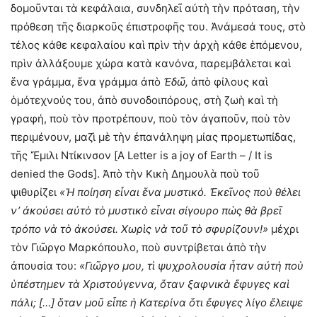
δομοῦνται τὰ κεφάλαια, συνδηλεῖ αὐτὴ τὴν πρόταση, τὴν
πρόθεση τῆς διαρκοῦς ἐπιστροφῆς του. Ἀνάμεσά τους, στὸ
τέλος κάθε κεφαλαίου καὶ πρὶν τὴν ἀρχὴ κάθε ἑπόμενου,
πρὶν ἀλλάξουμε χώρα κατὰ κανόνα, παρεμβάλεται καὶ
ἕνα γράμμα, ἕνα γράμμα ἀπὸ
Ἐδῶ,
ἀπὸ φίλους καὶ
ὁμότεχνούς του, ἀπὸ συνοδοιπόρους, στὴ ζωὴ καὶ τὴ
γραφή, ποὺ τὸν προτρέπουν, ποὺ τὸν ἀγαποῦν, ποὺ τὸν
περιμένουν, μαζὶ μὲ τὴν ἐπανάληψη μίας προμετωπίδας,
τῆς Ἔμιλι Ντίκινσον [A Letter is a joy of Earth – / It is
denied the Gods]. Ἀπὸ τὴν Κικὴ Δημουλὰ ποὺ τοῦ
ψιθυρίζει
«Ἡ ποίηση εἶναι ἕνα μυστικό. Ἐκεῖνος ποὺ θέλει
ν’ ἀκούσει αὐτὸ τὸ μυστικὸ εἶναι σίγουρο πὼς θὰ βρεῖ
τρόπο νὰ τὸ ἀκούσει. Χωρὶς νὰ τοῦ τὸ σφυρίζουν!»
μέχρι
τὸν Γιῶργο Μαρκόπουλο, ποὺ συντρίβεται ἀπὸ τὴν
ἀπουσία του:
«Γιῶργο μου, τὶ ψυχρολουσία ἦταν αὐτή ποὺ
ὑπέστημεν τὰ Χριστούγεννα, ὅταν ξαφνικὰ ἔφυγες καὶ
πάλι; […] ὅταν μοῦ εἶπε ἡ Κατερίνα ὅτι ἔφυγες λίγο ἔλειψε