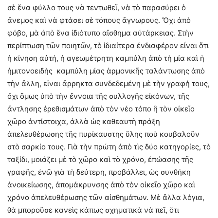
σὲ ἕνα φύλλο τους νὰ τεντωθεῖ, νὰ τὸ παρασύρει ὁ
ἄνεμος καὶ νὰ φτάσει σὲ τόπους ἄγνωρους. Ὄχι ἀπὸ
φόβο, μὰ ἀπὸ ἕνα ἰδιότυπο αἴσθημα αὐτάρκειας. Στὴν
περίπτωση τῶν ποιητῶν, τὸ ἰδιαίτερα ἐνδιαφέρον εἶναι ὅτι
ἡ κίνηση αὐτή, ἡ αγεωμέτρητη καμπύλη ἀπὸ τὴ μία καὶ ἡ
ἡμιτονοειδὴς καμπύλη μίας ἁρμονικῆς ταλάντωσης ἀπὸ
τὴν ἄλλη, εἶναι ἄρρηκτα συνδεδεμένη μὲ τὴν γραφή τους,
ὄχι ὅμως ὑπὸ τὴν ἔννοια τῆς συλλογῆς εἰκόνων, τῆς
ἄντλησης ἐρεθισμάτων ἀπὸ τὸν νέο τόπο ἢ τὸν οἰκεῖο
χῶρο ἀντίστοιχα, ἀλλὰ ὡς καθεαυτὴ πράξη
ἀπελευθέρωσης τῆς πυρίκαυστης ὕλης ποὺ κουβαλοῦν
στὸ σαρκίο τους. Γιὰ τὴν πρώτη ἀπὸ τὶς δύο κατηγορίες, τὸ
ταξίδι, μοιάζει μὲ τὸ χῶρο καὶ τὸ χρόνο, ἐπώασης τῆς
γραφῆς, ἐνῶ γιὰ τὴ δεύτερη, προβάλλει, ὡς συνθήκη
ἀνοικείωσης, ἀπομάκρυνσης ἀπὸ τὸν οἰκεῖο χῶρο καὶ
χρόνο ἀπελευθέρωσης τῶν αἰσθημάτων. Μὲ ἄλλα λόγια,
θὰ μποροῦσε κανεὶς κάπως σχηματικὰ νὰ πεῖ, ὅτι