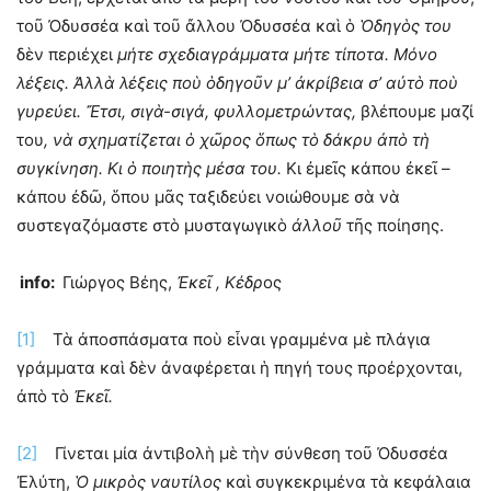
τοῦ Ὀδυσσέα καὶ τοῦ ἄλλου Ὀδυσσέα καὶ ὁ
Ὁδηγὸς του
δὲν περιέχει
μήτε σχεδιαγράμματα μήτε τίποτα. Μόνο
λέξεις. Ἀλλὰ λέξεις ποὺ ὁδηγοῦν μ’ ἀκρίβεια σ’ αὐτὸ ποὺ
γυρεύει. Ἔτσι, σιγὰ-σιγά, φυλλομετρώντας,
βλέπουμε μαζί
του
, νὰ σχηματίζεται ὁ χῶρος ὅπως τὸ δάκρυ ἀπὸ τὴ
συγκίνηση. Κι ὁ ποιητὴς μέσα του.
Κι ἐμεῖς κάπου ἐκεῖ –
κάπου ἐδῶ, ὅπου μᾶς ταξιδεύει νοιώθουμε σὰ νὰ
συστεγαζόμαστε στὸ μυσταγωγικὸ
ἀλλοῦ
τῆς ποίησης.
info:
Γιώργος Βέης,
Ἐκεῖ , Κέδρ
ος
[1]
Τὰ ἀποσπάσματα ποὺ εἶναι γραμμένα μὲ πλάγια
γράμματα καὶ δὲν ἀναφέρεται ἡ πηγή τους προέρχονται,
ἀπὸ τὸ
Ἐκεῖ.
[2]
Γίνεται μία ἀντιβολὴ μὲ τὴν σύνθεση τοῦ Ὀδυσσέα
Ἐλύτη,
Ὁ μικρὸς ναυτίλος
καὶ συγκεκριμένα τὰ κεφάλαια