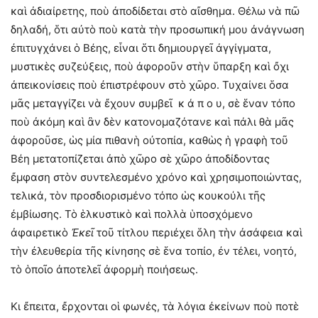
καὶ ἀδιαίρετης, ποὺ ἀποδίδεται στὸ αἴσθημα. Θέλω νὰ πῶ
δηλαδή, ὅτι αὐτὸ ποὺ κατὰ τὴν προσωπική μου ἀνάγνωση
ἐπιτυγχάνει ὁ Βέης, εἶναι ὅτι δημιουργεῖ ἀγγίγματα,
μυστικὲς συζεύξεις, ποὺ ἀφοροῦν στὴν ὕπαρξη καὶ ὄχι
ἀπεικονίσεις ποὺ ἐπιστρέφουν στὸ χῶρο. Τυχαίνει ὅσα
μᾶς μεταγγίζει νὰ ἔχουν συμβεῖ κ ά π ο υ, σὲ ἕναν τόπο
ποὺ ἀκόμη καὶ ἂν δὲν κατονομαζότανε καὶ πάλι θὰ μᾶς
ἀφοροῦσε, ὡς μία πιθανὴ οὐτοπία, καθὼς ἡ γραφὴ τοῦ
Βέη μετατοπίζεται ἀπὸ χῶρο σὲ χῶρο ἀποδίδοντας
ἔμφαση στὸν συντελεσμένο χρόνο καὶ χρησιμοποιώντας,
τελικά, τὸν προσδιορισμένο τόπο ὡς κουκούλι τῆς
ἐμβίωσης. Τὸ ἑλκυστικὸ καὶ πολλὰ ὑποσχόμενο
ἀφαιρετικὸ
Ἐκεῖ
τοῦ τίτλου περιέχει ὅλη τὴν ἀσάφεια καὶ
τὴν ἐλευθερία τῆς κίνησης σὲ ἕνα τοπίο, ἐν τέλει, νοητό,
τὸ ὁποῖο ἀποτελεῖ ἀφορμὴ ποιήσεως.
Κι ἔπειτα, ἔρχονται οἱ φωνές, τὰ λόγια ἐκείνων ποὺ ποτὲ