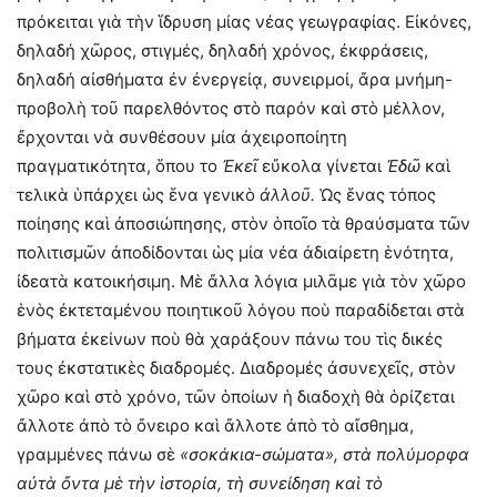
πρόκειται γιὰ τὴν ἵδρυση μίας νέας γεωγραφίας. Εἰκόνες,
δηλαδή χῶρος, στιγμές, δηλαδή χρόνος, ἐκφράσεις,
δηλαδή αἰσθήματα ἐν ἐνεργείᾳ, συνειρμοί, ἄρα μνήμη-
προβολὴ τοῦ παρελθόντος στὸ παρόν καὶ στὸ μέλλον,
ἔρχονται νὰ συνθέσουν μία ἀχειροποίητη
πραγματικότητα, ὅπου το
Ἐκεῖ
εὔκολα γίνεται
Ἐδῶ
καὶ
τελικὰ ὑπάρχει ὡς ἕνα γενικὸ
ἀλλοῦ.
Ὡς ἕνας τόπος
ποίησης καὶ ἀποσιώπησης, στὸν ὁποῖο τὰ θραύσματα τῶν
πολιτισμῶν ἀποδίδονται ὡς μία νέα ἀδιαίρετη ἑνότητα,
ἰδεατὰ κατοικήσιμη. Μὲ ἄλλα λόγια μιλᾶμε γιὰ τὸν χῶρο
ἑνὸς ἐκτεταμένου ποιητικοῦ λόγου ποὺ παραδίδεται στὰ
βήματα ἐκείνων ποὺ θὰ χαράξουν πάνω του τὶς δικές
τους ἐκστατικὲς διαδρομές. Διαδρομές ἀσυνεχεῖς, στὸν
χῶρο καὶ στὸ χρόνο, τῶν ὁποίων ἡ διαδοχὴ θὰ ὁρίζεται
ἄλλοτε ἀπὸ τὸ ὄνειρο καὶ ἄλλοτε ἀπὸ τὸ αἴσθημα,
γραμμένες πάνω σὲ
«σοκάκια-σώματα», στὰ πολύμορφα
αὐτὰ ὄντα μὲ τὴν ἱστορία, τὴ συνείδηση καὶ τὸ