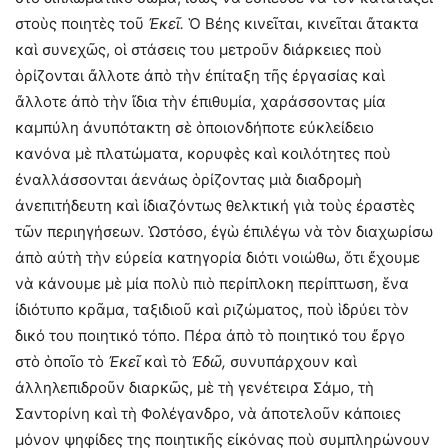
στοὺς ποιητὲς τοῦ
Ἐκεῖ.
Ὁ Βέης κινεῖται, κινεῖται ἄτακτα
καὶ συνεχῶς, οἱ στάσεις του μετροῦν διάρκειες ποὺ
ὁρίζονται ἄλλοτε ἀπὸ τὴν ἐπίταξη τῆς ἐργασίας καὶ
ἄλλοτε ἀπὸ τὴν ἴδια τὴν ἐπιθυμία, χαράσσοντας μία
καμπύλη ἀνυπότακτη σὲ ὁποιονδήποτε εὐκλείδειο
κανόνα μὲ πλατώματα, κορυφὲς καὶ κοιλότητες ποὺ
ἐναλλάσσονται ἀενάως ὁρίζοντας μιὰ διαδρομὴ
ἀνεπιτήδευτη καὶ ἰδιαζόντως θελκτική γιὰ τοὺς ἐραστὲς
τῶν περιηγήσεων. Ὡστόσο, ἐγὼ ἐπιλέγω νὰ τὸν διαχωρίσω
ἀπὸ αὐτὴ τὴν εὐρεία κατηγορία διότι νοιώθω, ὅτι ἔχουμε
νὰ κάνουμε μὲ μία πολὺ πιὸ περίπλοκη περίπτωση, ἕνα
ἰδιότυπο κρᾶμα, ταξιδιοῦ καὶ ριζώματος, ποὺ ἱδρύει τὸν
δικό του ποιητικό τόπο. Πέρα ἀπὸ τὸ ποιητικό του ἔργο
στὸ ὁποῖο τὸ
Ἐκεῖ
καὶ τὸ
Ἐδῶ,
συνυπάρχουν καὶ
ἀλληλεπιδροῦν διαρκῶς, μὲ τὴ γενέτειρα Σάμο, τὴ
Σαντορίνη καὶ τὴ Φολέγανδρο, νὰ ἀποτελοῦν κάποιες
μόνον ψηφίδες της ποιητικῆς εἰκόνας ποὺ συμπληρώνουν