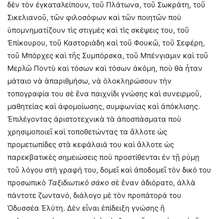
δὲν τὸν ἐγκαταλείπουν, τοῦ Πλάτωνα, τοῦ Σωκράτη, τοῦ
Σικελιανοῦ, τῶν φιλοσόφων καὶ τῶν ποιητῶν ποὺ
ὑπομνηματίζουν τὶς στιγμὲς καὶ τὶς σκέψεις του, τοῦ
Ἐπίκουρου, τοῦ Καστοριάδη καὶ τοῦ Φουκῶ, τοῦ Σεφέρη,
τοῦ Μπόρχες καὶ τῆς Συμπόρσκα, τοῦ Μπένγιαμιν καὶ τοῦ
Μερλῶ Ποντὺ καὶ τόσων καὶ τόσων ἀκόμη, ποὺ θὰ ἦταν
μάταιο νὰ ἀπαριθμήσω, νὰ ὁλοκληρώσουν τὴν
τοπογραφία του σὲ ἕνα παιχνίδι γνώσης καὶ συνειρμοῦ,
μαθητείας καὶ ἀφομοίωσης, συμφωνίας καὶ ἀπόκλισης.
Ἐπιλέγοντας ἀριστοτεχνικὰ τὰ ἀποσπάσματα ποὺ
χρησιμοποιεῖ καὶ τοποθετώντας τα ἄλλοτε ὡς
προμετωπίδες στὰ κεφάλαιά του καὶ ἄλλοτε ὡς
παρεκβατικὲς σημειώσεις ποὺ προστίθενται ἐν τῇ ρύμῃ
τοῦ λόγου στὴ γραφή του, δομεῖ καὶ ἀποδομεῖ τὸν δικό του
προσωπικὸ
Ταξιδιωτικὸ σάκο
σὲ ἕναν ἀδιόρατο, ἀλλὰ
πάντοτε ζωντανό, διάλογο μὲ τὸν προπάτορά του
Ὀδυσσέα Ἐλύτη. Δὲν εἶναι ἐπίδειξη γνώσης ἢ