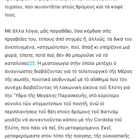
τυχαίου,
ποὺ συναντᾶται στοὺς δρόμους καὶ τὰ καφέ
τους.
Μὲ ἄλλα λόγια, μᾶς παραδίδει, ὅσα κέρδισε στὶς
πρεσβεῖες του,
τύπους ἀπὸ στιγμὲς ἢ, ἀλλιῶς,
τὰ δικά του
ἀνεπτυγμένα,
«στιγμιότυπα», πού, ἅπαξ κι ὑπήρξανε μιὰ
φορά, τίποτε, ποτὲ πιά, δὲν θὰ μποροῦσε νὰ τὰ
καταλύσει
[2]
.
Ἡ μυσταγωγία στὴν ὁποία μετέχει ὁ
ἀναγνώστης διαβάζοντας γιὰ τὸ τελετουργικὸ τῆς
Μέρας
τῆς σιωπῆς
, ποιοτικὰ ἰσοδυναμεῖ μὲ τὸ αἴσθημα ποὺ τὸν
συνέχει διαβάζοντας τὴ λακωνικὴ εἰκόνα τοῦ Ἐλύτη γιὰ
τὴν Ὕδρα τῆς Μεγάλης Παρασκευῆς, στὸ εὐρύτερο
σύνολο τῶν
στιγμιοτύπων
τοῦ ποιητῆ
,
ἐνῶ οἱ
περιπλανήσεις τοῦ Βέη στοὺς δρόμους τοῦ Βιετνὰμ
μοιάζει νὰ συναντιοῦνται κάπου μὲ τὴν Cordoba τοῦ
Ἐλύτη, ποὺ πάει νὰ πεῖ, ὅτι μεταφερόμενοι
Ἐκεῖ,
μεταφερόμαστε στὸν τόπο τῆς ποίησης, τῆς οὐσιαστικῆς