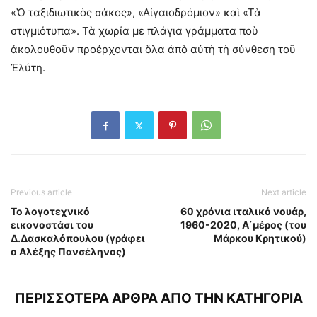
«Ὁ ταξιδιωτικὸς σάκος», «Αἰγαιοδρόμιον» καὶ «Τὰ
στιγμιότυπα». Τὰ χωρία με πλάγια γράμματα ποὺ
ἀκολουθοῦν προέρχονται ὅλα ἀπὸ αὐτὴ τὴ σύνθεση τοῦ
Ἐλύτη.
Previous article
Next article
Το λογοτεχνικό
60 χρόνια ιταλικό νουάρ,
εικονοστάσι του
1960-2020, Α΄μέρος (του
Δ.Δασκαλόπουλου (γράφει
Μάρκου Κρητικού)
ο Αλέξης Πανσέληνος)
ΠΕΡΙΣΣΟΤΕΡΑ ΑΡΘΡΑ ΑΠΟ ΤΗΝ ΚΑΤΗΓΟΡΙΑ