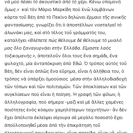
νὰ μοῦ πέσει τὸ ἀκουστικὸ ἀπὸ τὸ χέρι. Κάνω ὑπομονὴ
ὅμως.»
καὶ τὸν Μάριο Μαρκίδη ποὺ ἐνῶ λαμβάνων
κάρτα τοῦ Βέη ἀπὸ τὸ Πεκίνο δηλώνει
ἕρμαιο τῆς σινικῆς
φαντασίωσης,
γνωρίζει ὅτι ὁ ἀποστέλλων
νοσταλγεῖ τὸ
ἀλωνάκι μας,
καὶ στὸ τέλος τοῦ γράμματός του,
καταλήγει
«Βλέπετε πὼς θέλουμε δὲ θέλουμε τὸ μυαλό
μας ὅλο ξαναγυρνάει στὴν Ἑλλάδα. Εἴμαστε λαός
τοξικομανής.»,
ἀποτελοῦν ὅλοι τους ἕνα σημάδι, ἕνα
φυλαχτό, μία ἀνταπόκριση ἀπὸ
Ἐδῶ.
Ὁ τρόπος αὐτός τοῦ
Βέη, δὲν εἶναι ἁπλῶς ἕνα εὕρημα, εἶναι ἡ ἀλήθεια του, ὁ
τρόπος νὰ ὑπάρξει ὁμοούσιος μέσα στὴν ἀλληλοδιαδοχὴ
τῶν τόπων καὶ τῶν πολιτισμῶν. Τῶν ἀποκλίσεων καὶ τῶν
συγκλίσεων ποὺ εἶναι ἡ ποίηση. Ἡ γραφὴ τῶν φίλων, ἡ
ἀλληλογραφία, ποὺ σήμερα -μαζὶ καὶ μὲ ἄλλες χαμένες
ποιότητες ἑνὸς κόσμου χαμηλότερων ταχυτήτων- ἂν δὲν
ἔχει ἀπόλυτα ἐκλείψει σίγουρα σὲ μεγάλο ποσοστὸ ἔχει
ἀποϋλοποιηθεῖ μέσα ἀπὸ τὴν ἐπικράτηση τοῦ
ἠλεκτρονικοῦ ταχυδρομείου, εἶναι πατρίδα, εἶναι γῆ, εἶναι