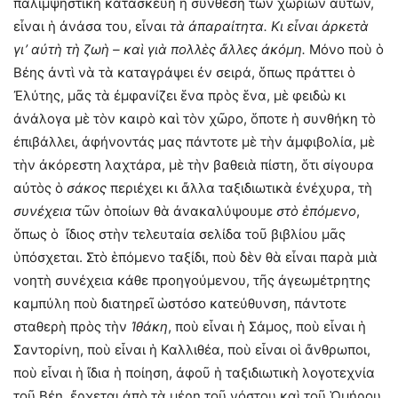
παλιμψηστικὴ κατασκευὴ ἡ σύνθεση τῶν χωρίων αὐτῶν,
εἶναι ἡ ἀνάσα του, εἶναι
τὰ ἀπαραίτητα. Κι εἶναι ἀρκετὰ
γι’ αὐτὴ τὴ ζωὴ – καὶ γιὰ πολλὲς ἄλλες ἀκόμη.
Μόνο ποὺ ὁ
Βέης ἀντὶ νὰ τὰ καταγράψει ἐν σειρά, ὅπως πράττει ὁ
Ἐλύτης, μᾶς τὰ ἐμφανίζει ἕνα πρὸς ἕνα, μὲ φειδὼ κι
ἀνάλογα μὲ τὸν καιρὸ καὶ τὸν χῶρο, ὅποτε ἡ συνθήκη τὸ
ἐπιβάλλει, ἀφήνοντάς μας πάντοτε μὲ τὴν ἀμφιβολία, μὲ
τὴν ἀκόρεστη λαχτάρα, μὲ τὴν βαθειὰ πίστη, ὅτι σίγουρα
αὐτὸς ὁ
σάκος
περιέχει κι ἄλλα ταξιδιωτικὰ ἐνέχυρα, τὴ
συνέχεια
τῶν ὁποίων θὰ ἀνακαλύψουμε
στὸ ἑπόμενο
,
ὅπως ὁ ἴδιος στὴν τελευταία σελίδα τοῦ βιβλίου μᾶς
ὑπόσχεται. Στὸ ἑπόμενο ταξίδι, ποὺ δὲν θὰ εἶναι παρὰ μιὰ
νοητὴ συνέχεια κάθε προηγούμενου, τῆς ἀγεωμέτρητης
καμπύλη ποὺ διατηρεῖ ὡστόσο κατεύθυνση, πάντοτε
σταθερὴ πρὸς τὴν
Ἰθάκη
, ποὺ εἶναι ἡ Σάμος, ποὺ εἶναι ἡ
Σαντορίνη, ποὺ εἶναι ἡ Καλλιθέα, ποὺ εἶναι οἱ ἄνθρωποι,
ποὺ εἶναι ἡ ἴδια ἡ ποίηση, ἀφοῦ ἡ ταξιδιωτικὴ λογοτεχνία
τοῦ Βέη, ἔρχεται ἀπὸ τὰ μέρη τοῦ νόστου καὶ τοῦ Ὁμήρου,