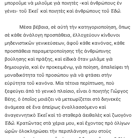
μποροῦμε νὰ μιλοῦμε γιὰ ποιητὲς -καὶ ἀνθρώπους ἐν
γένει- τοῦ
Ἐκεῖ
καὶ ποιητὲς καὶ ἀνθρώπους τοῦ
Ἐδῶ.
Μέσα βέβαια, σὲ αὐτὴ τὴν κατηγοριοποίηση, ὅπως
σὲ κάθε ἀνάλογη προσπάθεια, ἐλλοχεύουν κίνδυνοι
μηδενιστικῶν γενικεύσεων, ἀφοῦ κάθε κανόνας, κάθε
προσπάθεια παραμετροποίησης τῆς ἀνθρώπινης
βούλησης καὶ πράξης, καὶ εἰδικὰ ὅταν μιλᾶμε γιὰ
δημιουργία, καὶ ἐν προκειμένῳ, γιὰ ποίηση, ἀπαλείφει τὴ
μοναδικότητα τοῦ προσώπου γιὰ νὰ φτάσει στὴν
εὐρύτητα τοῦ κανόνα. Μία τέτοια περίπτωση, ποὺ
ξεφεύγει ἀπὸ τὸ γενικὸ πλαίσιο, εἶναι ὁ ποιητὴς Γιῶργος
Βέης, ὁ ὁποῖος μοιάζει νὰ μετεωρίζεται στὸ διηνεκές
ἀνάμεσα σὲ ἕνα ἀπείρως ἐναλλασσόμενο καὶ
ἀναγεννητικὸ
Ἐκεῖ
καὶ τὸ σταθερὰ ἀειθαλὲς καὶ ζωογόνο
Ἐδῶ.
Κρατῶντας στὰ χέρια μου, καὶ ἔχοντας πρὸ ὀλίγων
ὡρῶν ὁλοκληρώσει τὴν περιπλάνηση μου στοὺς