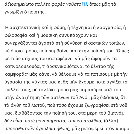
ἀξιοσημείωτο πολλὲς φορὲς γοῦστο
[1]
,
ὅπως μᾶς τὰ
γνωρίζει ὁ ποιητής.
Ἡ ἀρχιτεκτονικὴ καὶ ἡ φύση, ἡ τέχνη καὶ ἡ λαογραφία, ἡ
φιλοσοφία καὶ ἡ μουσικὴ συνυπάρχουν καὶ
συνεργάζονται ἀγαστὰ στὴ σύνθεση εἰκαστικῶν τοπίων,
μὲ ὅμοιο τρόπο, ποὺ συμβαίνει καὶ στὴν ποίησή του. Ὅπως
μὲ τοὺς στίχους του καταφέρνει νὰ μᾶς ἀφοροῦν τὰ
καπνολούλουδα, τ’ ἀρσενικοβότανα, τὸ δέντρο τῆς
καμφορᾶς· μᾶς κάνει νὰ θέλουμε νὰ τὰ ποτίσουμε μὲ τὴν
ὑγρασία τῆς νύχτας μας κι ἂς μὴν ἔχουμε ποτὲ ἀγγίξει τὰ
φύλλα τους, μὲ τὸν ἴδιο τρόπο μᾶς παρασύρει μαζί του
στὴν ἀναζήτηση τῶν ἀστέγων τοῦ Ἀνόι, μᾶς διδάσκει, ὅτι
τὰ ἄνθη τοῦ λωτοῦ, ποὺ τόσο ἔχουμε ζωγραφίσει στὸ νοῦ
μας, διαβάζοντας τὴν ποίησή του, στὰ μέρη τοῦ Βιετνάμ,
δὲν εἶναι ποτὲ μονοσήμαντα, τυπικὰ στολίδια,
(ἀλλὰ)
ὑποκαθιστοῦν ἐγκόλπια ἤθους,
μᾶς μεταφέρει στὸν κόσμο