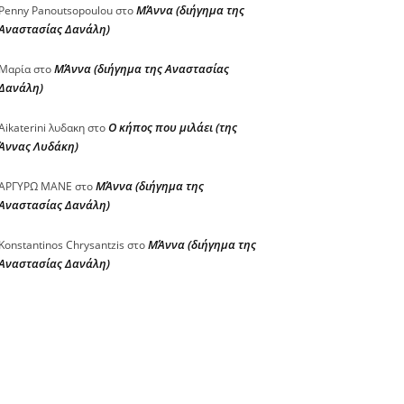
ΜΆννα (διήγημα της
Penny Panoutsopoulou
στο
Αναστασίας Δανάλη)
ΜΆννα (διήγημα της Αναστασίας
Μαρία
στο
Δανάλη)
Ο κήπος που μιλάει (της
Aikaterini λυδακη
στο
Άννας Λυδάκη)
ΜΆννα (διήγημα της
ΑΡΓΥΡΩ ΜΑΝΕ
στο
Αναστασίας Δανάλη)
ΜΆννα (διήγημα της
Konstantinos Chrysantzis
στο
Αναστασίας Δανάλη)