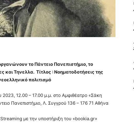
ΒΙΒΛΙΟ
ΚΑΙ
ιοργανώνουν το Πάντειο Πανεπιστήμιο, το
ες και Τηνελλα. Τίτλος : Νοηματοδοτήσεις της
νεοελληνικό πολιτισμό
υ 2023, 12.00 – 17.00 μ.μ. στο Αμφιθέατρο «Σάκη
ΤΙΣ
Πάντειο Πανεπιστήμιο, Λ. Συγγρού 136 – 176 71 Αθήνα
Streaming με την υποστήριξη του «bookia.gr»
ΤΕΧΝΕΣ