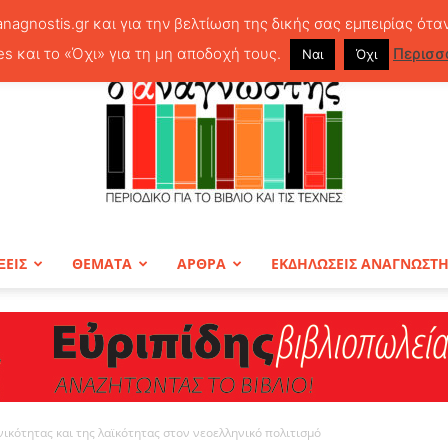
anagnostis.gr και για την βελτίωση της δικής σας εμπειρίας ότα
es και το «Όχι» για τη μη αποδοχή τους.
Περισσ
Ναι
Όχι
ΞΕΙΣ
ΘΕΜΑΤΑ
ΑΡΘΡΑ
ΕΚΔΗΛΩΣΕΙΣ ΑΝΑΓΝΩΣΤ
ΠΕΡΙΟΔΙΚΟ
ικότητας και της λαϊκότητας στον νεοελληνικό πολιτισμό
Ο