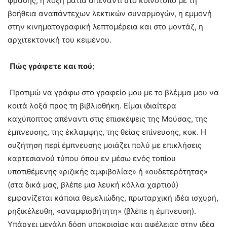
φράσης, η λοξή ματιά απέναντι στο κοινότοπο με τη
βοήθεια αναπάντεχων λεκτικών συναρμογών, η εμμονή
στην κινηματογραφική λεπτομέρεια και στο μοντάζ, η
αρχιτεκτονική του κειμένου.
Πώς γράφετε και πού
;
Προτιμώ να γράφω στο γραφείο μου με το βλέμμα μου να
κοιτά λοξά προς τη βιβλιοθήκη. Είμαι ιδιαίτερα
καχύποπτος απέναντι στις επισκέψεις της Μούσας, της
έμπνευσης, της έκλαμψης, της θείας επίνευσης, κοκ. Η
συζήτηση περί έμπνευσης μοιάζει πολύ με επικλήσεις
καρτεσιανού τύπου όπου εν μέσω ενός τοπίου
υποτιθέμενης «ριζικής αμφιβολίας» ή «ουδετερότητας»
(στα δικά μας, βλέπε μια λευκή κόλλα χαρτιού)
εμφανίζεται κάποια θεμελιώδης, πρωταρχική ιδέα ισχυρή,
ρηξικέλευθη, «αναμφισβήτητη» (βλέπε η έμπνευση).
Υπάρχει μεγάλη δόση υποκρισίας και αφέλειας στην ιδέα