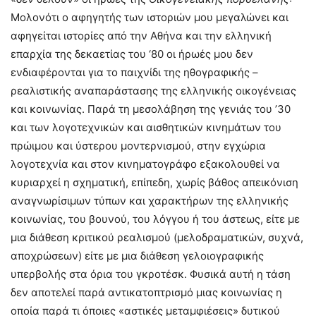
Μολονότι ο αφηγητής των ιστοριών μου μεγαλώνει και
αφηγείται ιστορίες από την Αθήνα και την ελληνική
επαρχία της δεκαετίας του ‘80 οι ήρωές μου δεν
ενδιαφέρονται για το παιχνίδι της ηθογραφικής –
ρεαλιστικής αναπαράστασης της ελληνικής οικογένειας
και κοινωνίας. Παρά τη μεσολάβηση της γενιάς του ’30
και των λογοτεχνικών και αισθητικών κινημάτων του
πρώιμου και ύστερου μοντερνισμού, στην εγχώρια
λογοτεχνία και στον κινηματογράφο εξακολουθεί να
κυριαρχεί η σχηματική, επίπεδη, χωρίς βάθος απεικόνιση
αναγνωρίσιμων τύπων και χαρακτήρων της ελληνικής
κοινωνίας, του βουνού, του λόγγου ή του άστεως, είτε με
μια διάθεση κριτικού ρεαλισμού (μελοδραματικών, συχνά,
αποχρώσεων) είτε με μια διάθεση γελοιογραφικής
υπερβολής στα όρια του γκροτέσκ. Φυσικά αυτή η τάση
δεν αποτελεί παρά αντικατοπτρισμό μιας κοινωνίας η
οποία παρά τι όποιες «αστικές μεταμφιέσεις» δυτικού