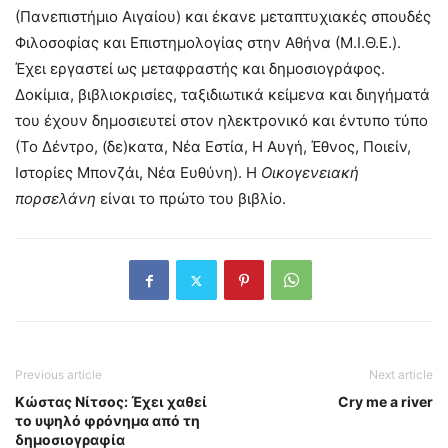
(Πανεπιστήμιο Αιγαίου) και έκανε μεταπτυχιακές σπουδές
Φιλοσοφίας και Επιστημολογίας στην Αθήνα (Μ.Ι.Θ.Ε.).
Έχει εργαστεί ως μεταφραστής και δημοσιογράφος.
Δοκίμια, βιβλιοκρισίες, ταξιδιωτικά κείμενα και διηγήματά
του έχουν δημοσιευτεί στον ηλεκτρονικό και έντυπο τύπο
(Το Δέντρο, (δε)κατα, Νέα Εστία, Η Αυγή, Έθνος, Ποιείν,
Ιστορίες Μπονζάι, Νέα Ευθύνη). Η
Οικογενειακή
πορσελάνη
είναι το πρώτο του βιβλίο.
Previous article
Next article
Κώστας Νίτσος: Έχει χαθεί
Cry me a river
το υψηλό φρόνημα από τη
δημοσιογραφία