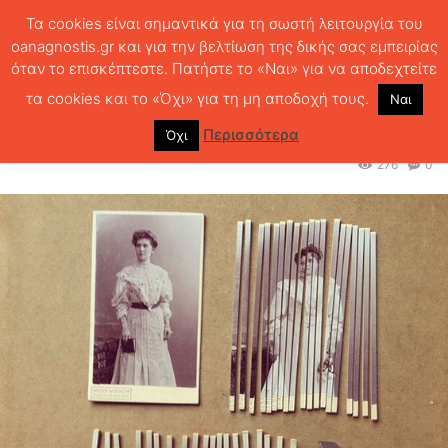
Τα cookies είναι σημαντικά για τη σωστή λειτουργία του
oanagnostis.gr και για την βελτίωση της δικής σας εμπειρίας
όταν το επισκέπτεστε. Πατήστε το «Ναι» για να αποδεχτείτε
ΑΡΧΙΚΗ
ΑΦΙΕΡΩΜΑΤΑ
ΜΙΑ ΕΥΧΗ ΠΟΥ ΔΕΝ ΠΡΑΓΜΑΤΟΠΟΙΗΘΗΚΕ
ΠΟΤΕ
Νικόλας Σάπο
τα cookies και το «Όχι» για τη μη αποδοχή τους.
Ναι
Νικόλας Σάπο
Περισσότερα
Όχι
276
0