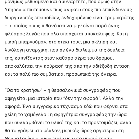
μονίμως μεθυσμένο και ασυνάρτητο, που όμως στην
Υπηρεσία πιστεύουνε πως ανήκει στους πιο επικίνδυνους
διοργανωτές επεισοδίων, ενδεχομένως είναι τρομοκράτης
– ο οποίος όμως πιθανό και να μην είναι παρά ένας
φλύαρος λογάς που όλο υπόσχεται αποκαλύψεις. Και η
μικρή μπαργούμαν, στο στέκι τους, μια σκληρή και
λιγόλογη αναρχική, που σε ένα διάλειμμα της δουλειά
της, καπνίζοντας στον καθαρό αέρα του δρόμου,
αποκαλύπτει την κούρασή της από την αδιέξοδη ένταση
και τα πολύ πιο συμβατικά, προσωπικά της όνειρα.
“Θα το κρατήσω” – η θεσσαλονικιά συγγραφέας που
αφηγείται μια ιστορία που “δεν την αφορά”. Αλλά την
αφορά. Ένα συγγραφικό τέχνασμα εδώ που φέρνει στα
χείλη το χαμόγελο : η αφηγήτρια συγγραφέας την ώρα
που συλλαμβάνει το υλικό της και το προετοιμάζει, αλλά
θα το γράψει στο μέλλον, μερικές ώρες αργότερα στη
Θεσσαλονίκη – όμως εμείς μες στο μυαλό της το