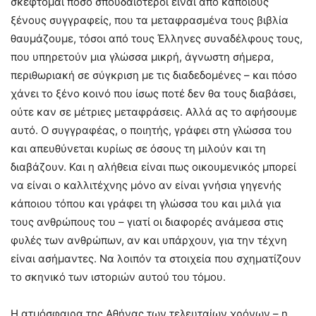
σκέφτομαι πόσο σπουδαιότεροι είναι από κάποιους
ξένους συγγραφείς, που τα μεταφρασμένα τους βιβλία
θαυμάζουμε, τόσοι από τους Έλληνες συναδέλφους τους,
που υπηρετούν μια γλώσσα μικρή, άγνωστη σήμερα,
περιθωριακή σε σύγκριση με τις διαδεδομένες – και πόσο
χάνει το ξένο κοινό που ίσως ποτέ δεν θα τους διαβάσει,
ούτε καν σε μέτριες μεταφράσεις. Αλλά ας το αφήσουμε
αυτό. Ο συγγραφέας, ο ποιητής, γράφει στη γλώσσα του
και απευθύνεται κυρίως σε όσους τη μιλούν και τη
διαβάζουν. Και η αλήθεια είναι πως οικουμενικός μπορεί
να είναι ο καλλιτέχνης μόνο αν είναι γνήσια γηγενής
κάποιου τόπου και γράφει τη γλώσσα του και μιλά για
τους ανθρώπους του – γιατί οι διαφορές ανάμεσα στις
φυλές των ανθρώπων, αν και υπάρχουν, για την τέχνη
είναι ασήμαντες. Να λοιπόν τα στοιχεία που σχηματίζουν
το σκηνικό των ιστοριών αυτού του τόμου.
Η ατμόσφαιρα της Αθήνας των τελευταίων χρόνων – η