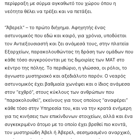
περίφραξη με σύρμα αγκαθωτό του χώρου όπου η
νεότητα θέλει να τρέξει και να πετάξει.
“Άβερελ” – το πρώτο διήγημα. Αφηγητής ένας
αστυνομικός που εδώ και καιρό, για χρόνια, υποδύεται
τον Αντιεξουσιαστή και ζει ανάμεσά τους, στην πλατεία
Εξαρχείων, παρακολουθώντας τη δράση των ομάδων που
κάθε τόσο συγκρούονται με τις διμοιρίες των ΜΑΤ στο
κέντρο της πόλης. Το περιθώριο, η γλώσσα, οι ρόλοι, το
άγνωστο μυστηριακό και αξεδιάλυτο παρόν. Ο νεαρός
αστυνομικός έχει βαθμιαία χωνέψει και ο ίδιος ανάμεσα
στον “εχθρό”, στους κύκλους των ανθρώπων που
“παρακολουθεί”, εκείνους για τους οποίους “αναφέρει”
κάθε τόσο στην Υπηρεσία του, και να την κρατά ενήμερη
για τις κινήσεις των επικίνδυνων στοιχείων, αλλά και ένα
συγκεκριμένο άτομο με το οποίο έχει βρεθεί πιο κοντά,
τον μυστηριώδη Άβελ ή Άβερελ, σεσημασμένο αναρχικό,