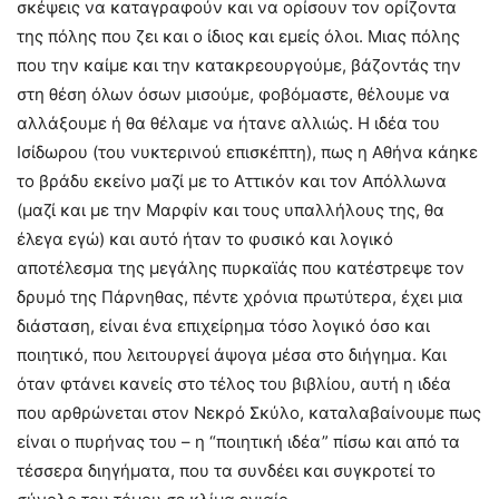
σκέψεις να καταγραφούν και να ορίσουν τον ορίζοντα
της πόλης που ζει και ο ίδιος και εμείς όλοι. Μιας πόλης
που την καίμε και την κατακρεουργούμε, βάζοντάς την
στη θέση όλων όσων μισούμε, φοβόμαστε, θέλουμε να
αλλάξουμε ή θα θέλαμε να ήτανε αλλιώς. Η ιδέα του
Ισίδωρου (του νυκτερινού επισκέπτη), πως η Αθήνα κάηκε
το βράδυ εκείνο μαζί με το Αττικόν και τον Απόλλωνα
(μαζί και με την Μαρφίν και τους υπαλλήλους της, θα
έλεγα εγώ) και αυτό ήταν το φυσικό και λογικό
αποτέλεσμα της μεγάλης πυρκαϊάς που κατέστρεψε τον
δρυμό της Πάρνηθας, πέντε χρόνια πρωτύτερα, έχει μια
διάσταση, είναι ένα επιχείρημα τόσο λογικό όσο και
ποιητικό, που λειτουργεί άψογα μέσα στο διήγημα. Και
όταν φτάνει κανείς στο τέλος του βιβλίου, αυτή η ιδέα
που αρθρώνεται στον Νεκρό Σκύλο, καταλαβαίνουμε πως
είναι ο πυρήνας του – η “ποιητική ιδέα” πίσω και από τα
τέσσερα διηγήματα, που τα συνδέει και συγκροτεί το