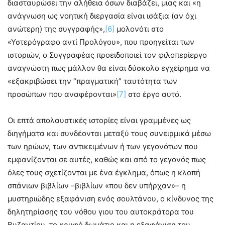
διασταυρώσει την αλήθεια όσων διαβάζει, μιας και «η
ανάγνωση ως νοητική διεργασία είναι ισάξια (αν όχι
ανώτερη) της συγγραφής»,
[6]
μολονότι στο
«Υστερόγραφο αντί Προλόγου», που προηγείται των
ιστοριών, ο Συγγραφέας προειδοποιεί τον φιλοπερίεργο
αναγνώστη πως μάλλον θα είναι δύσκολο εγχείρημα να
«εξακριβώσει την “πραγματική” ταυτότητα των
προσώπων που αναφέρονται»
[7]
στο έργο αυτό.
Οι επτά απολαυστικές ιστορίες είναι γραμμένες ως
διηγήματα και συνδέονται μεταξύ τους συνειρμικά μέσω
των ηρώων, των αντικειμένων ή των γεγονότων που
εμφανίζονται σε αυτές, καθώς και από το γεγονός πως
όλες τους σχετίζονται με ένα έγκλημα, όπως η κλοπή
σπάνιων βιβλίων –βιβλίων «που δεν υπήρχαν»– η
μυστηριώδης εξαφάνιση ενός σουλτάνου, ο κίνδυνος της
δηλητηρίασης του νόθου γιου του αυτοκράτορα του
Βυζαντίου, το κρυφό δωμάτιο και η εξαφάνιση του