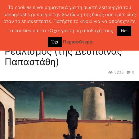
Τα cookies είναι σημαντικά για τη σωστή λειτουργία του
oanagnostis.gr και για την βελτίωση της δικής σας εμπειρίας
όταν το επισκέπτεστε. Πατήστε το «Ναι» για να αποδεχτείτε
ΑΡΧΙΚΗ
ΑΣΤΥΝΟΜΙΚΑ
Μύθοι, Μανίες και Μαγικός Ρεαλισμός (της
Δέσποινας Παπαστάθη)
τα cookies και το «Όχι» για τη μη αποδοχή τους.
Ναι
Μύθοι, Μανίες και Μαγικός
Περισσότερα
Όχι
Ρεαλισμός (της Δέσποινας
Παπαστάθη)
3238
0