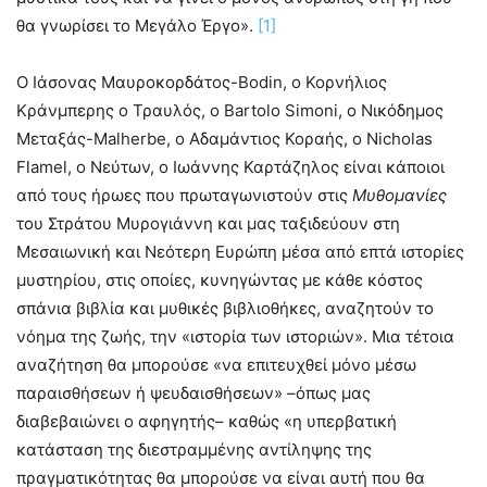
θα γνωρίσει το Μεγάλο Έργο».
[1]
Ο Ιάσονας Μαυροκορδάτος-Bodin, ο Κορνήλιος
Κράνμπερης ο Τραυλός, ο Bartolo Simoni, ο Νικόδημος
Μεταξάς-Malherbe, ο Αδαμάντιος Κοραής, ο Nicholas
Flamel, ο Νεύτων, ο Ιωάννης Καρτάζηλος είναι κάποιοι
από τους ήρωες που πρωταγωνιστούν στις
Μυθομανίες
του Στράτου Μυρογιάννη και μας ταξιδεύουν στη
Μεσαιωνική και Νεότερη Ευρώπη μέσα από επτά ιστορίες
μυστηρίου, στις οποίες, κυνηγώντας με κάθε κόστος
σπάνια βιβλία και μυθικές βιβλιοθήκες, αναζητούν το
νόημα της ζωής, την «ιστορία των ιστοριών». Μια τέτοια
αναζήτηση θα μπορούσε «να επιτευχθεί μόνο μέσω
παραισθήσεων ή ψευδαισθήσεων» –όπως μας
διαβεβαιώνει ο αφηγητής– καθώς «η υπερβατική
κατάσταση της διεστραμμένης αντίληψης της
πραγματικότητας θα μπορούσε να είναι αυτή που θα