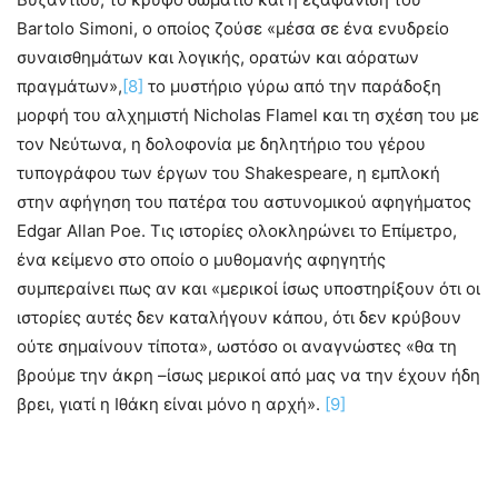
Bartolo Simoni, o οποίος ζούσε «μέσα σε ένα ενυδρείο
συναισθημάτων και λογικής, ορατών και αόρατων
πραγμάτων»,
[8]
το μυστήριο γύρω από την παράδοξη
μορφή του αλχημιστή Nicholas Flamel και τη σχέση του με
τον Νεύτωνα, η δολοφονία με δηλητήριο του γέρου
τυπογράφου των έργων του Shakespeare, η εμπλοκή
στην αφήγηση του πατέρα του αστυνομικού αφηγήματος
Edgar Allan Poe. Τις ιστορίες ολοκληρώνει το Επίμετρο,
ένα κείμενο στο οποίο ο μυθομανής αφηγητής
συμπεραίνει πως αν και «μερικοί ίσως υποστηρίξουν ότι οι
ιστορίες αυτές δεν καταλήγουν κάπου, ότι δεν κρύβουν
ούτε σημαίνουν τίποτα», ωστόσο οι αναγνώστες «θα τη
βρούμε την άκρη –ίσως μερικοί από μας να την έχουν ήδη
βρει, γιατί η Ιθάκη είναι μόνο η αρχή».
[9]