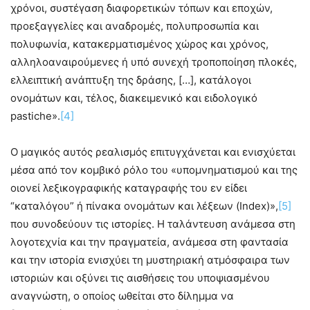
χρόνοι, συστέγαση διαφορετικών τόπων και εποχών,
προεξαγγελίες και αναδρομές, πολυπροσωπία και
πολυφωνία, κατακερματισμένος χώρος και χρόνος,
αλληλοαναιρούμενες ή υπό συνεχή τροποποίηση πλοκές,
ελλειπτική ανάπτυξη της δράσης, […], κατάλογοι
ονομάτων και, τέλος, διακειμενικό και ειδολογικό
pastiche».
[4]
Ο μαγικός αυτός ρεαλισμός επιτυγχάνεται και ενισχύεται
μέσα από τον κομβικό ρόλο του «υπομνηματισμού και της
οιονεί λεξικογραφικής καταγραφής του εν είδει
“καταλόγου” ή πίνακα ονομάτων και λέξεων (Index)»,
[5]
που συνοδεύουν τις ιστορίες. Η ταλάντευση ανάμεσα στη
λογοτεχνία και την πραγματεία, ανάμεσα στη φαντασία
και την ιστορία ενισχύει τη μυστηριακή ατμόσφαιρα των
ιστοριών και οξύνει τις αισθήσεις του υποψιασμένου
αναγνώστη, ο οποίος ωθείται στο δίλημμα να