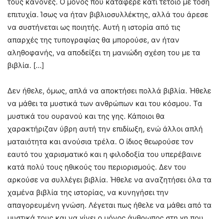
τους κανόνες. Ο μόνος που κατάφερε κάτι τέτοιο με τόση
επιτυχία. Ίσως να ήταν βιβλιοσυλλέκτης, αλλά του άρεσε
να συστήνεται ως ποιητής. Αυτή η ιστορία από τις
απαρχές της τυπογραφίας θα μπορούσε, αν ήταν
αληθοφανής, να αποδείξει τη μανιώδη σχέση του με τα
βιβλία. […]
Δεν ήθελε, όμως, απλά να αποκτήσει πολλά βιβλία. Ήθελε
να μάθει τα μυστικά των ανθρώπων και του κόσμου. Τα
μυστικά του ουρανού και της γης. Κάποιοι θα
χαρακτήριζαν ύβρη αυτή την επιδίωξη, ενώ άλλοι απλή
ματαιότητα και ανούσια τρέλα. Ο ίδιος θεωρούσε τον
εαυτό του χαρισματικό και η φιλοδοξία του υπερέβαινε
κατά πολύ τους ηθικούς του περιορισμούς. Δεν του
αρκούσε να συλλέγει βιβλία. Ήθελε να αναζητήσει όλα τα
χαμένα βιβλία της ιστορίας, να κυνηγήσει την
απαγορευμένη γνώση. Λέγεται πως ήθελε να μάθει από τα
μυστικά τους και να γίνει ο μόνος άνθρωπος στη γη που