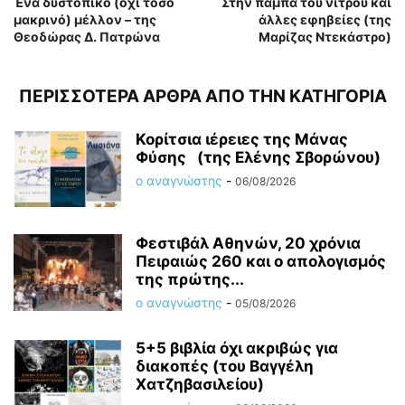
Ένα δυστοπικό (όχι τόσο
Στην πάμπα του νίτρου και
μακρινό) μέλλον – της
άλλες εφηβείες (της
Θεοδώρας Δ. Πατρώνα
Μαρίζας Ντεκάστρο)
ΠΕΡΙΣΣΟΤΕΡΑ ΑΡΘΡΑ ΑΠΟ ΤΗΝ ΚΑΤΗΓΟΡΙΑ
Κορίτσια ιέρειες της Μάνας
Φύσης (της Ελένης Σβορώνου)
ο αναγνώστης
-
06/08/2026
Φεστιβάλ Αθηνών, 20 χρόνια
Πειραιώς 260 και ο απολογισμός
της πρώτης...
ο αναγνώστης
-
05/08/2026
5+5 βιβλία όχι ακριβώς για
διακοπές (του Βαγγέλη
Χατζηβασιλείου)