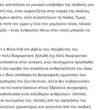
χαν αποτελέσει το μουσικό υπόβαθρο της παιδικής μου
στή που, όταν εμφανίζεται στην κορφή της σκάλας,
ισμένο σκύλο, ούτε αναστατώνει τα παιδιά. Όμως,
ι ποτέ τον χώρο μ’ ένα του χαμόγελο: είναι, τελικά,
 ζωής – ένας άνθρωπος πάνω στον οποίο μπορείς να
ο Φίλιπ Ροθ στο βιβλίο του «Κουβέντες του
 πολύ διαφορετικό, δηλαδή όχι πολύ διαφορετικό
ποτάσσεται στην ανάγκη, ενώ ταυτόχρονα προσπαθεί
 που κρύβει την ατσαλένια ανθεκτικότητά του πίσω
α ο ίδιος αποθάρρυνε βιογραφικές ερμηνείες των
ς εμπειρίες του ζωντάνευαν, αλλά δεν κυβερνούσαν
υ να τον κατατάσσουν στους Εβραίους συγγραφείς,
«μυθοπλασία ενός ελεύθερου ανθρώπου». Ωστόσο,
ι συνομιλίες του, πολλές από τις αφηγήσεις του
όνητους χαρακτήρες και γεγονότα από την παιδική