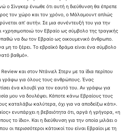
ενώ ο Σίνγκερ ένιωθε ότι αυτή η διεύθυνση θα έπρεπε
 προς τον χώρο και τον χρόνο, ο Μάλαμουντ απλώς
ύνεται απ’ αυτήν. Σε μια συνέντευξή του για την
ει «χρησιμοποιώ τον Εβραίο ως σύμβολο της τραγικής
σπαθώ να δω τον Εβραίο ως οικουμενικό άνθρωπο.
να μη το ξέρει. Το εβραϊκό δράμα είναι ένα σύμβολο
νατό βαθμό».
 Review και στον Ντάνιελ Στερν με τα ίδια περίπου
και γράφω για όλους τους ανθρώπους. Ένας
τίσει ένα κλουβί για τον εαυτό του. Αν γράφω για
τασία μου να δουλέψει. Κάποτε κάνω Εβραίους τους
τους καταλάβω καλύτερα, όχι για να αποδείξω κάτι».
ίος» ενυπάρχει η βεβαιότητα ότι, αργά ή γρήγορα, «η
ους το ίδιο». Και η διεύθυνση για την οποία μιλάει ο
ου οι περισσότεροι κάτοικοί του είναι Εβραίοι με τη