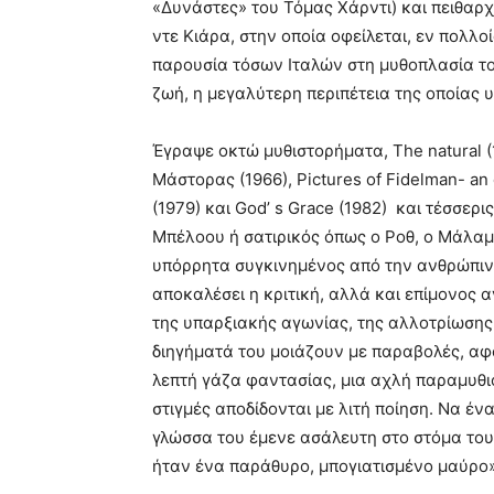
«Δυνάστες» του Τόμας Χάρντι) και πειθαρχ
ντε Κιάρα, στην οποία οφείλεται, εν πολλοί
παρουσία τόσων Ιταλών στη μυθοπλασία του
ζωή, η μεγαλύτερη περιπέτεια της οποίας 
Έγραψε οκτώ μυθιστορήματα, The natural (19
Μάστορας (1966), Pictures of Fidelman- an e
(1979) και God’ s Grace (1982) και τέσσερ
Μπέλοου ή σατιρικός όπως ο Ροθ, ο Μάλαμ
υπόρρητα συγκινημένος από την ανθρώπινη 
αποκαλέσει η κριτική, αλλά και επίμονος 
της υπαρξιακής αγωνίας, της αλλοτρίωση
διηγήματά του μοιάζουν με παραβολές, αφ
λεπτή γάζα φαντασίας, μια αχλή παραμυθιο
στιγμές αποδίδονται με λιτή ποίηση. Να έν
γλώσσα του έμενε ασάλευτη στο στόμα του,
ήταν ένα παράθυρο, μπογιατισμένο μαύρο»