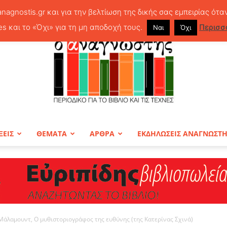
anagnostis.gr και για την βελτίωση της δικής σας εμπειρίας ότα
es και το «Όχι» για τη μη αποδοχή τους.
Περισσ
Ναι
Όχι
ΞΕΙΣ
ΘΕΜΑΤΑ
ΑΡΘΡΑ
ΕΚΔΗΛΩΣΕΙΣ ΑΝΑΓΝΩΣΤ
ΠΕΡΙΟΔΙΚΟ
άλαμουντ, Ο μυθιστοριογράφος της ευθύνης (της Κατερίνας Σχινά)
Ο