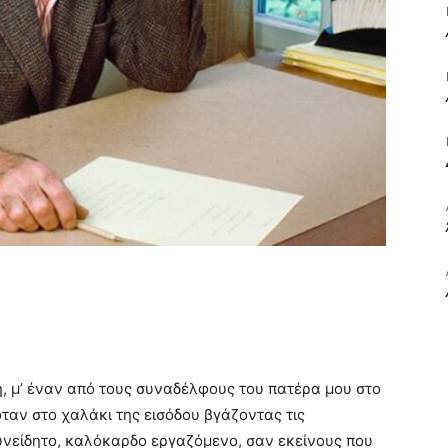
ΒΙΒΛΙΟ
ΚΑΙ
ΤΙΣ
ή, μ’ έναν από τους συναδέλφους του πατέρα μου στο
όταν στο χαλάκι της εισόδου βγάζοντας τις
υνείδητο, καλόκαρδο εργαζόμενο, σαν εκείνους που
ΤΕΧΝΕΣ