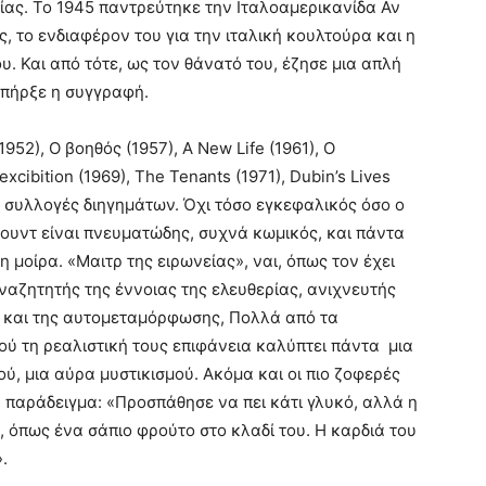
ίας. Το 1945 παντρεύτηκε την Ιταλοαμερικανίδα Αν
ς, το ενδιαφέρον του για την ιταλική κουλτούρα και η
. Και από τότε, ως τον θάνατό του, έζησε μια απλή
υπήρξε η συγγραφή.
52), Ο βοηθός (1957), A New Life (1961), O
xcibition (1969), The Tenants (1971), Dubin’s Lives
ις συλλογές διηγημάτων. Όχι τόσο εγκεφαλικός όσο ο
ουντ είναι πνευματώδης, συχνά κωμικός, και πάντα
μοίρα. «Μαιτρ της ειρωνείας», ναι, όπως τον έχει
αναζητητής της έννοιας της ελευθερίας, ανιχνευτής
ς και της αυτομεταμόρφωσης, Πολλά από τα
ού τη ρεαλιστική τους επιφάνεια καλύπτει πάντα μια
ύ, μια αύρα μυστικισμού. Ακόμα και οι πιο ζοφερές
α παράδειγμα: «Προσπάθησε να πει κάτι γλυκό, αλλά η
 όπως ένα σάπιο φρούτο στο κλαδί του. Η καρδιά του
.