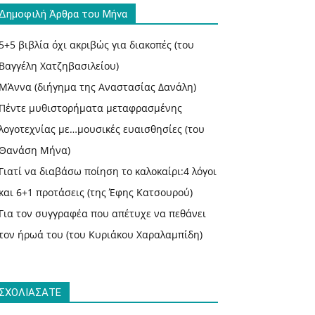
Δημοφιλή Άρθρα του Μήνα
5+5 βιβλία όχι ακριβώς για διακοπές (του
Βαγγέλη Χατζηβασιλείου)
ΜΆννα (διήγημα της Αναστασίας Δανάλη)
Πέντε μυθιστορήματα μεταφρασμένης
λογοτεχνίας με…μουσικές ευαισθησίες (του
Θανάση Μήνα)
Γιατί να διαβάσω ποίηση το καλοκαίρι:4 λόγοι
και 6+1 προτάσεις (της Έφης Κατσουρού)
Για τον συγγραφέα που απέτυχε να πεθάνει
τον ήρωά του (του Κυριάκου Χαραλαμπίδη)
ΣΧΟΛΙΑΣΑΤΕ