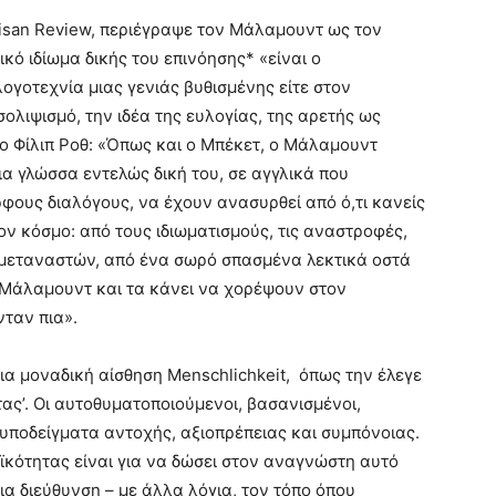
rtisan Review, περιέγραψε τον Μάλαμουντ ως τον
ό ιδίωμα δικής του επινόησης* «είναι ο
ογοτεχνία μιας γενιάς βυθισμένης είτε στον
 σολιψισμό, την ιδέα της ευλογίας, της αρετής ως
 ο Φίλιπ Ροθ: «Όπως και ο Μπέκετ, ο Μάλαμουντ
α γλώσσα εντελώς δική του, σε αγγλικά που
ρφους διαλόγους, να έχουν ανασυρθεί από ό,τι κανείς
ον κόσμο: από τους ιδιωματισμούς, τις αναστροφές,
 μεταναστών, από ένα σωρό σπασμένα λεκτικά οστά
 ο Μάλαμουντ και τα κάνει να χορέψουν στον
νταν πια».
ια μοναδική αίσθηση Menschlichkeit, όπως την έλεγε
τας’. Οι αυτοθυματοποιούμενοι, βασανισμένοι,
ι υποδείγματα αντοχής, αξιοπρέπειας και συμπόνοιας.
ϊκότητας είναι για να δώσει στον αναγνώστη αυτό
ια διεύθυνση – με άλλα λόγια, τον τόπο όπου