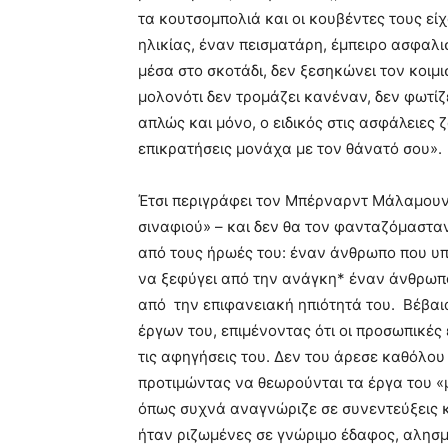
τα κουτσομπολιά και οι κουβέντες τους εί
ηλικίας, έναν πεισματάρη, έμπειρο ασφαλι
μέσα στο σκοτάδι, δεν ξεσηκώνει τον κοιμ
μολονότι δεν τρομάζει κανέναν, δεν φωτίζε
απλώς και μόνο, ο ειδικός στις ασφάλειες
επικρατήσεις μονάχα με τον θάνατό σου».
Έτσι περιγράφει τον Μπέρναρντ Μάλαμουντ 
σιναφιού» – και δεν θα τον φανταζόμασταν
από τους ήρωές του: έναν άνθρωπο που υ
να ξεφύγει από την ανάγκη* έναν άνθρωπο
από την επιφανειακή ηπιότητά του. Βέβαι
έργων του, επιμένοντας ότι οι προσωπικέ
τις αφηγήσεις του. Δεν του άρεσε καθόλο
προτιμώντας να θεωρούνται τα έργα του 
όπως συχνά αναγνώριζε σε συνεντεύξεις κα
ήταν ριζωμένες σε γνώριμο έδαφος, αλησμ