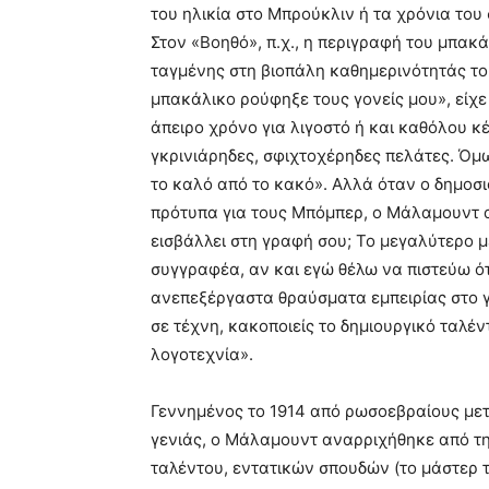
του ηλικία στο Μπρούκλιν ή τα χρόνια του 
Στον «Βοηθό», π.χ., η περιγραφή του μπακ
ταγμένης στη βιοπάλη καθημερινότητάς το
μπακάλικο ρούφηξε τους γονείς μου», είχε
άπειρο χρόνο για λιγοστό ή και καθόλου κ
γκρινιάρηδες, σφιχτοχέρηδες πελάτες. Όμω
το καλό από το κακό». Αλλά όταν ο δημοσι
πρότυπα για τους Μπόμπερ, ο Μάλαμουντ απ
εισβάλλει στη γραφή σου; Το μεγαλύτερο μ
συγγραφέα, αν και εγώ θέλω να πιστεύω ότ
ανεπεξέργαστα θραύσματα εμπειρίας στο 
σε τέχνη, κακοποιείς το δημιουργικό ταλέν
λογοτεχνία».
Γεννημένος το 1914 από ρωσοεβραίους μετ
γενιάς, ο Μάλαμουντ αναρριχήθηκε από τ
ταλέντου, εντατικών σπουδών (το μάστερ τ