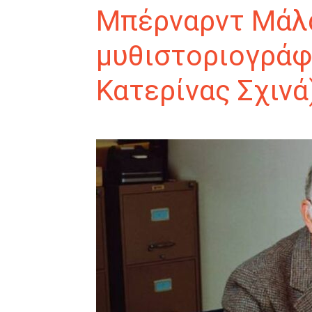
Μπέρναρντ Μάλα
μυθιστοριογράφ
Κατερίνας Σχινά