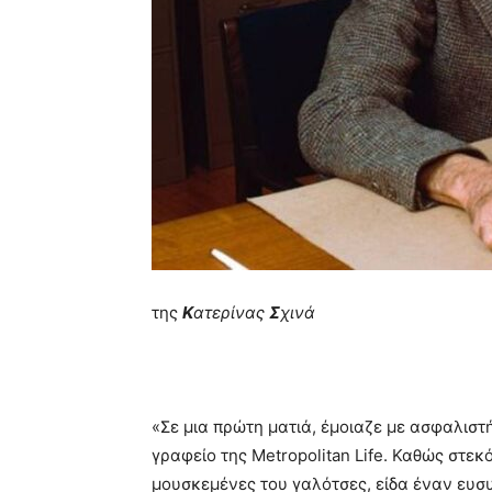
της
Κ
ατερίνας
Σ
χινά
«Σε μια πρώτη ματιά, έμοιαζε με ασφαλιστ
γραφείο της Metropolitan Life. Καθώς στεκ
μουσκεμένες του γαλότσες, είδα έναν ευσ