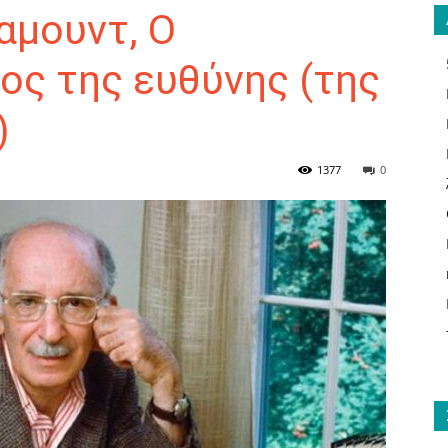
μουντ, Ο
ος της ευθύνης (της
)
ΑΝΑΓΝΩΣΤΗΣ
1377
0
ΓΙΑ
ΤΟ