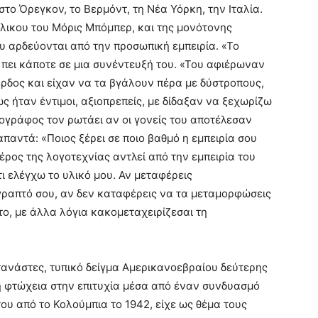
στο Όρεγκον, το Βερμόντ, τη Νέα Υόρκη, την Ιταλία.
άλικου του Μόρις Μπόμπερ, και της μονότονης
υ αρδεύονται από την προσωπική εμπειρία. «Το
 πει κάποτε σε μια συνέντευξή του. «Του αφιέρωναν
έρδος και είχαν να τα βγάλουν πέρα με δύστροπους,
ς ήταν έντιμοι, αξιοπρεπείς, με δίδαξαν να ξεχωρίζω
ογράφος τον ρωτάει αν οι γονείς του αποτέλεσαν
αντά: «Ποιος ξέρει σε ποιο βαθμό η εμπειρία σου
έρος της λογοτεχνίας αντλεί από την εμπειρία του
ι ελέγχω το υλικό μου. Αν μεταφέρεις
γραπτό σου, αν δεν καταφέρεις να τα μεταμορφώσεις
το, με άλλα λόγια κακομεταχειρίζεσαι τη
ανάστες, τυπικό δείγμα Αμερικανοεβραίου δεύτερης
η φτώχεια στην επιτυχία μέσα από έναν συνδυασμό
ου από το Κολούμπια το 1942, είχε ως θέμα τους