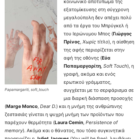
κοινωνικό αποτύπωμα της
εξατομίκευσης στη σύγχρονη
μεγαλούπολη δεν απέχει πολύ
από τα έργα του Μπρύγκελ ή
του Ιερώνυμου Μπος (
Γιώργος
Πρίνος
,
Χωρίς τίτλο
), η αίσθηση
της αφής περιορίζεται στην
αφή της οθόνης (
Εύα
Παπαμαργαρίτη
,
Soft Touch
), η
γραφή, ακόμα και ενός
ερωτικού γράμματος,
Papamargariti, soft_touch
συγχέεται με το σερφάρισμα σε
μια διαρκή διάσπαση προσοχής
(
Marge Monco
,
Dear D.
) και η μνήμη της ανθρώπινης
ζεστασιάς γίνεται η ψυχρή μνήμη των προϊόντων που
παρέχουν θερμότητα (
Laura Cemin
,
Persistence of
memory
). Ακόμα και ο θάνατος, που τόσο συγκινητικά
προσεγγίζει η
Juliet Jacques
(
You will be free
), λαμβάνει