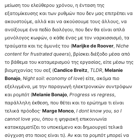
μείωση του ελεύθερου χρόνου, η ένταση της
εξατομίκευσης και των ρυθμών που δεν μας επιτρέπει να
ακουστούμε, αλλά και να ακούσουμε τους άλλους, να
ανοίξουμε ένα πεδίο διαλόγου, που δεν θα είναι απλά
μονόλογος κωφών, ο κάθε ένας με τον ναρκισσισμό, τα
τραύματα και τις άμυνές του (
Marijke de Roover
,
Niche
content for frustrated queers
), βρίσκει διέξοδο μέσα από
το βάθεμα του καταμερισμού της εργασίας, είτε μέσω της
βιομηχανίας του σεξ (
Candice Breitz
,
TLDR
,
Melanie
Bonajo
,
Night soil: economy of love
) είτε, ακόμα πιο
εξελιγμένα, με την παραγωγή ηλεκτρονικών συντρόφων
και ρομπότ (
Melanie Bonajo
,
Progress vs regress
,
παράλληλη έκθεση, που θέτει και το ερώτημα τι είναι
τελικά πρόοδος·
Marge Monco
,
I dont know you, so I
cannot love you
, όπου η ψηφιακή επικοινωνία
κατακερματίζει το υποκείμενο και δημιουργεί τελικά
σύγχυση στο ποιος είναι τι). Αν και τα ρομπότ μπορεί να