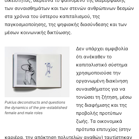
οικειότητας
, διερευνά το φαινόμενο της διαμόρφωσης
των συναισθημάτων και των στενών ανθρώπινων δεσμών
στα χρόνια του ύστερου καπιταλισμού, της
παγκοσμιοποίησης, της ψηφιακής διασύνδεσης και των
μέσων κοινωνικής δικτύωσης.
Δεν υπάρχει αμφιβολία
ότι ανέκαθεν το
καπιταλιστικό σύστημα
χρησιμοποιούσε την
οργανωμένη διακίνηση
συναισθήματος για να
τονώσει τη ζήτηση, μέσω
Puklus deconstructs and questions
της διαφήμισης και της
the dynamics of the pre-established
προβολής προτύπων
female and male roles
ζωής. Τα οικονομικά
πρότυπα επιτυχίας (στην
καριέρα, την απόκτηση πολυτελών αγαθών) ταυτίστηκαν