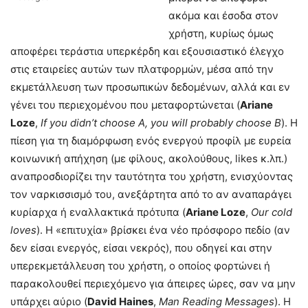
ακόμα και έσοδα στον
χρήστη, κυρίως όμως
αποφέρει τεράστια υπερκέρδη και εξουσιαστικό έλεγχο
στις εταιρείες αυτών των πλατφορμών, μέσα από την
εκμετάλλευση των προσωπικών δεδομένων, αλλά και εν
γένει του περιεχομένου που μεταφορτώνεται (
Ariane
Loze
,
If you didn’t choose A, you will probably choose B
). Η
πίεση για τη διαμόρφωση ενός ενεργού προφίλ με ευρεία
κοινωνική απήχηση (με φίλους, ακολούθους, likes κ.λπ.)
αναπροσδιορίζει την ταυτότητα του χρήστη, ενισχύοντας
τον ναρκισσισμό του, ανεξάρτητα από το αν αναπαράγει
κυρίαρχα ή εναλλακτικά πρότυπα (
Ariane Loze
,
Our cold
loves
). Η «επιτυχία» βρίσκει ένα νέο πρόσφορο πεδίο (αν
δεν είσαι ενεργός, είσαι νεκρός), που οδηγεί και στην
υπερεκμετάλλευση του χρήστη, ο οποίος φορτώνει ή
παρακολουθεί περιεχόμενο για άπειρες ώρες, σαν να μην
υπάρχει αύριο (
David Haines
,
Man Reading Messages
). Η