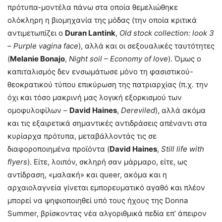
πρότυπα-μοντέλα πάνω στα οποία θεμελιώθηκε
ολόκληρη η βιομηχανία της μόδας (την οποία κριτικά
αντιμετωπίζει ο
Duran Lantink
,
Old stock collection: look 3
– Purple vagina face
), αλλά και οι σεξουαλικές ταυτότητες
(
Melanie Bonajo
,
Night soil – Economy of love
). Όμως ο
καπιταλισμός δεν ενσωμάτωσε μόνο τη φασιστικού-
θεοκρατικού τύπου επικύρωση της πατριαρχίας (π.χ. την
όχι και τόσο μακρινή μας λογική εξορκισμού των
ομοφυλοφίλων –
David Haines
,
Dereviled
), αλλά ακόμα
και τις εξαιρετικά σημαντικές αντιδράσεις απέναντι στα
κυρίαρχα πρότυπα, μεταβάλλοντάς τις σε
διαφοροποιημένα προϊόντα (
David Haines
,
Still life with
flyers
). Είτε, λοιπόν, σκληρή σαν μάρμαρο, είτε, ως
αντίδραση, «μαλακή» και queer, ακόμα και η
αρχαιολαγνεία γίνεται εμπορευματικό αγαθό και πλέον
μπορεί να ψηφιοποιηθεί υπό τους ήχους της Donna
Summer, βρίσκοντας νέα αλγοριθμικά πεδία επ’ άπειρον