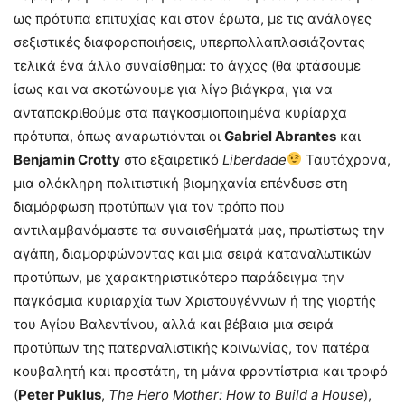
ως πρότυπα επιτυχίας και στον έρωτα, με τις ανάλογες
σεξιστικές διαφοροποιήσεις, υπερπολλαπλασιάζοντας
τελικά ένα άλλο συναίσθημα: το άγχος (θα φτάσουμε
ίσως και να σκοτώνουμε για λίγο βιάγκρα, για να
ανταποκριθούμε στα παγκοσμιοποιημένα κυρίαρχα
πρότυπα, όπως αναρωτιόνται οι
Gabriel Abrantes
και
Benjamin Crotty
στο εξαιρετικό
Liberdade
Ταυτόχρονα,
μια ολόκληρη πολιτιστική βιομηχανία επένδυσε στη
διαμόρφωση προτύπων για τον τρόπο που
αντιλαμβανόμαστε τα συναισθήματά μας, πρωτίστως την
αγάπη, διαμορφώνοντας και μια σειρά καταναλωτικών
προτύπων, με χαρακτηριστικότερο παράδειγμα την
παγκόσμια κυριαρχία των Χριστουγέννων ή της γιορτής
του Αγίου Βαλεντίνου, αλλά και βέβαια μια σειρά
προτύπων της πατερναλιστικής κοινωνίας, τον πατέρα
κουβαλητή και προστάτη, τη μάνα φροντίστρια και τροφό
(
Peter Puklus
,
The Hero Mother: How to Build a House
),