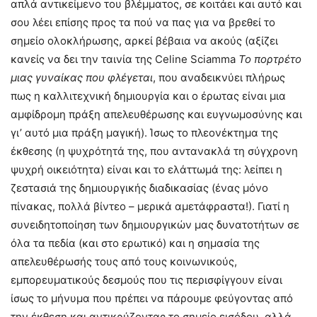
απλά αντικείμενο του βλέμματος, σε κοιτάει και αυτό και
σου λέει επίσης προς τα πού να πας για να βρεθεί το
σημείο ολοκλήρωσης, αρκεί βέβαια να ακούς (αξίζει
κανείς να δει την ταινία της Celine Sciamma
Το πορτρέτο
μιας γυναίκας που φλέγεται
, που αναδεικνύει πλήρως
πως η καλλιτεχνική δημιουργία και ο έρωτας είναι μια
αμφίδρομη πράξη απελευθέρωσης και ευγνωμοσύνης και
γι’ αυτό μια πράξη μαγική). Ίσως το πλεονέκτημα της
έκθεσης (η ψυχρότητά της, που αντανακλά τη σύγχρονη
ψυχρή οικειότητα) είναι και το ελάττωμά της: λείπει η
ζεστασιά της δημιουργικής διαδικασίας (ένας μόνο
πίνακας, πολλά βίντεο – μερικά αμετάφραστα!). Γιατί η
συνειδητοποίηση των δημιουργικών μας δυνατοτήτων σε
όλα τα πεδία (και στο ερωτικό) και η σημασία της
απελευθέρωσής τους από τους κοινωνικούς,
εμπορευματικούς δεσμούς που τις περισφίγγουν είναι
ίσως το μήνυμα που πρέπει να πάρουμε φεύγοντας από
την έκθεση και αντικρύζοντας το σημείο εισόδου, αλλά