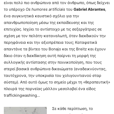
είναι πολύ πιο ανθρώπινα από τον άνθρωπο, όπως δείχνει
το υπέροχο
Οs humores artificiais
του
Gabriel Abrantes
,
ένα συγκινητικά καυστικό σχόλιο για την
απανθρωποποίηση μέσω της εκπαίδευσης και της
επιτυχίας. Ισχύει το αντίστοιχο με τις σεξεργάτριες σε
σχέση με τον πελάτη-καταναλωτή, όταν διεκδικούν την
περηφάνεια και την αξιοπρέπεια τους; Καταφατικά
απαντάνε τα βίντεο του Bonajo και της Breitz και έχουν
δίκιο όταν η διεκδίκηση αυτή παίρνει τη μορφή της
συλλογικής αντίστασης στην ποινικοποίηση, που τους
στερεί βασικά ανθρώπινα δικαιώματα (αναδεικνύοντας,
ταυτόχρονα, την υποκρισία του χολιγουντιανού σταρ
σύστεμ). Από αυτό όμως το σημείο μέχρι τη «θεραπευτική»
πλευρά της πορνείας μάλλον μεσολαβεί ένα είδος
traffickingwashing…
Σε κάθε περίπτωση, το