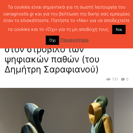
Τα cookies είναι σημαντικά για τη σωστή λειτουργία του
oanagnostis.gr και για την βελτίωση της δικής σας εμπειρίας
όταν το επισκέπτεστε. Πατήστε το «Ναι» για να αποδεχτείτε
ΑΡΧΙΚΗ
ΝΕΑ - EVENTS
Modern Love: Εγωρεύματα στον στρόβιλο
των ψηφιακών παθών (του Δημήτρη Σαραφιανού)
τα cookies και το «Όχι» για τη μη αποδοχή τους.
Ναι
Modern Love: Εγωρεύματα
Περισσότερα
Όχι
στον στρόβιλο των
ψηφιακών παθών (του
Δημήτρη Σαραφιανού)
731
0