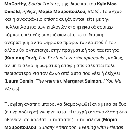
McCarthy
,
Social Turkers
, της ίδιας και του
Kyle Mac
Donald
,
Pplkpr
,
Μαρία Μαυροπούλου
,
Stats
). Το άγχος
και η ανασφάλεια επίσης αυξάνονται, είτε με την
πολλαπλότητα των επιλογών στα ψηφιακά σούπερ
μάρκετ επιλογής συντρόφων είτε με τη διαρκή
αναρώτηση αν το ψηφιακό προφίλ του εαυτού ή του
άλλου θα αντιστοιχεί στην πραγματική του ταυτότητα
(
Κυριακή Γονή
,
The PerfectLove: #couplegoals
), καθώς,
αν μη τι άλλο, η σωματική επαφή αποκαλύπτει πολύ
περισσότερα για τον άλλο από αυτά που λέει ή δείχνει
(
Laura Cemin
,
The warmth
,
Margaret Salmon
,
I You Me
We Us
).
Τι σχέση αγάπης μπορεί να διαμορφωθεί ανάμεσα σε δυο
(ή περισσότερα) εγωρεύματα; Η ψυχρή αντανάκλαση δυο
οθονών στο κρεβάτι, στο τραπέζι, στο σαλόνι (
Mαρία
Μαυροπούλου
,
Sunday Afternoon
,
Evening with Friends
,