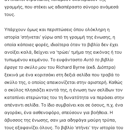
γραμμής, που στέκει ως αδιαπέραστο σύνορο ανάμεσά
τους.
Υπάρχουν όμως και περιπτώσεις όπου ολόκληρη η
ιστορία ‘στήνεται’ γύρω από τη γραμμή της ένωσης, η
οποία κάποιες φορές, ιδιαίτερα όταν το βιβλίο δεν έχει
ανοίξει καλά, δείχνει να ‘τρώει’ τμήμα της εικόνας ή του
τυπωμένου κειμένου. Το ευφάνταστο
Αυτό το βιβλίο
έφαγε το σκύλο μου
του Richard Byrne (εκδ. Διόπτρα)
ξεκινά με ένα κοριτσάκι στη δεξιά σελίδα που τραβά το
σκύλο της, ο οποίος απεικονίζεται στην αριστερή. Καθώς
ο σκύλος πλησιάζει κοντά της, η ένωση των σελίδων τον
καταπίνει στερώντας του τη δυνατότητα να περάσει στην
απέναντι σελίδα. Το ίδιο συμβαίνει και σε όσους, π.χ. ένα
αγοράκι, ένα ασθενοφόρο, σπεύσουν για βοήθεια. Η
άβυσσος της ένωσης, σαν μια αδηφάγα μαύρη τρύπα,
τους εξαφανίζει όλους. Το βιβλίο ‘στήνει’ την ιστορία του