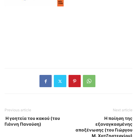
Previous article
Next article
Η γοητεία του κακού (του
Η ποίηση της
Γιάννη Πανούση)
εξαναγκασμένης
αποξένωσης (του Γιώργου
Μ. Χατζηστεργίου)