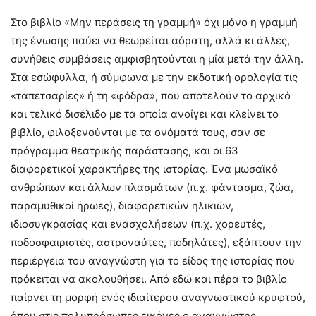
Στο βιβλίο «Μην περάσεις τη γραμμή» όχι μόνο η γραμμή
της ένωσης παύει να θεωρείται αόρατη, αλλά κι άλλες,
συνήθεις συμβάσεις αμφισβητούνται η μία μετά την άλλη.
Στα εσώφυλλα, ή σύμφωνα με την εκδοτική ορολογία τις
«ταπετσαρίες» ή τη «φόδρα», που αποτελούν το αρχικό
και τελικό δισέλιδο με τα οποία ανοίγει και κλείνει το
βιβλίο, φιλοξενούνται με τα ονόματά τους, σαν σε
πρόγραμμα θεατρικής παράστασης, και οι 63
διαφορετικοί χαρακτήρες της ιστορίας. Ένα μωσαϊκό
ανθρώπων και άλλων πλασμάτων (π.χ. φάντασμα, ζώα,
παραμυθικοί ήρωες), διαφορετικών ηλικιών,
ιδιοσυγκρασίας και ενασχολήσεων (π.χ. χορευτές,
ποδοσφαιριστές, αστροναύτες, ποδηλάτες), εξάπτουν την
περιέργεια του αναγνώστη για το είδος της ιστορίας που
πρόκειται να ακολουθήσει. Από εδώ και πέρα το βιβλίο
παίρνει τη μορφή ενός ιδιαίτερου αναγνωστικού κρυφτού,
όπου στις πολυπρόσωπες εικόνες ο αναγνώστης