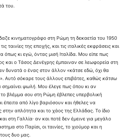
τά του.
δαζε κινηματογράφο στη Ρώμη τη δεκαετία του 1950
τις ταινίες της εποχής, και τις ιταλικές εκφράσεις και
α όπως κι εγώ, όντας μισή Ιταλίδα. Μου είπε πως
ος και ο Τάσος Δενέγρης έμπαιναν σε λεωφορεία στη
ν δυνατά ο ένας στον άλλον «κάτσε εδώ, όχι θα
». Αυτό σόκαρε τους άλλους επιβάτες, καθώς
κάτσω
ά σημαίνει
ψωλή.
Μου έλεγε πως όπου κι αν
 το βλέμμα σου στη Ρώμη έβλεπες υπερβολική
ι έπειτα από λίγο βαριόσουν και ήθελες να
ς στην απλότητα και το χάος της Ελλάδας. Το ίδιο
και στη Γαλλία∙ αν και ποτέ δεν έμεινε για μεγάλο
στημα στο Παρίσι, οι ταινίες, το χιούμορ και η
τους δυο μας.