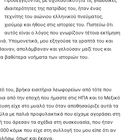
Προσεγγίζοντας με σχολαστικότητα τις γλωσσικές
ιδιαιτερότητες της πατρίδας του, ήταν ένας
τεχνίτης του αιώνιου ελληνικού πνεύματος,
χιούμορ και ήθους στις ιστορίες του. Πιστεύω ότι
αυτός είναι ο λόγος που γνωρίζουν τέτοια εκτίμηση
νιά. Υπομονετικά, μου εξηγούσε τα γραπτά του και
αιναν, απολάμβαναν και γελούσαν μαζί τους και
τα βαθύτερα νοήματα των ιστοριών του.
ό του, βρήκα εισιτήρια λεωφορείων από τότε που
ια από την εποχή που ήμαστε στις ΗΠΑ και το Μεξικό
ευση είχε στο μυαλό του όταν αποθησαύριζε αυτά τα
ούλα με παλιά προφυλακτικά που είχαμε αγοράσει στη
ή του άρεσαν τα σχέδια στη συσκευασία, που ήταν
000 κόμικ που είχε στη συλλογή του μου είπε ότι αν
ουλήσω, όπως και έκανα.