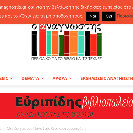
anagnostis.gr και για την βελτίωση της δικής σας εμπειρίας ότα
es και το «Όχι» για τη μη αποδοχή τους.
Περισσ
Ναι
Όχι
ΞΕΙΣ
ΘΕΜΑΤΑ
ΑΡΘΡΑ
ΕΚΔΗΛΩΣΕΙΣ ΑΝΑΓΝΩΣΤ
ΠΕΡΙΟΔΙΚΟ
Σ
Μια ζωή με τον Πάνο (της Κέιτ Κουτρουμπούση)
Ο