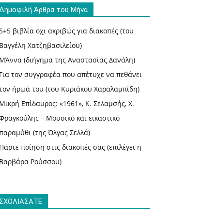
Δημοφιλή Άρθρα του Μήνα
5+5 βιβλία όχι ακριβώς για διακοπές (του
Βαγγέλη Χατζηβασιλείου)
ΜΆννα (διήγημα της Αναστασίας Δανάλη)
Για τον συγγραφέα που απέτυχε να πεθάνει
τον ήρωά του (του Κυριάκου Χαραλαμπίδη)
Μικρή Επίδαυρος: «1961», Κ. Σελαμσής, Χ.
Φραγκούλης – Μουσικό και εικαστικό
παραμύθι (της Όλγας Σελλά)
Πάρτε ποίηση στις διακοπές σας (επιλέγει η
Βαρβάρα Ρούσσου)
ΣΧΟΛΙΑΣΑΤΕ