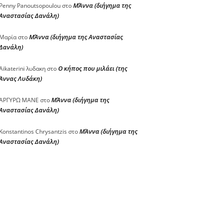
ΜΆννα (διήγημα της
Penny Panoutsopoulou
στο
Αναστασίας Δανάλη)
ΜΆννα (διήγημα της Αναστασίας
Μαρία
στο
Δανάλη)
Ο κήπος που μιλάει (της
Aikaterini λυδακη
στο
Άννας Λυδάκη)
ΜΆννα (διήγημα της
ΑΡΓΥΡΩ ΜΑΝΕ
στο
Αναστασίας Δανάλη)
ΜΆννα (διήγημα της
Konstantinos Chrysantzis
στο
Αναστασίας Δανάλη)