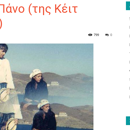
Πάνο (της Κέιτ
)
ΑΝΑΓΝΩΣΤΗΣ
799
0
ΓΙΑ
ΤΟ