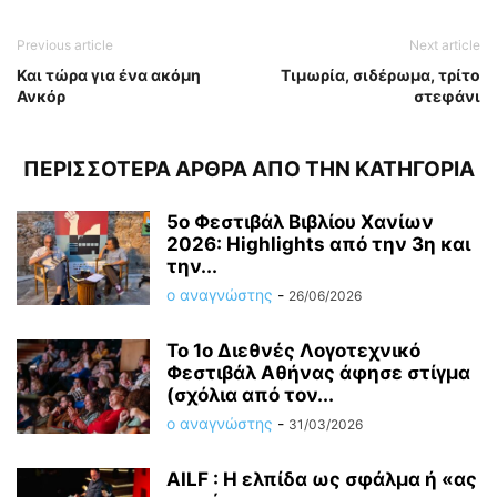
Previous article
Next article
Και τώρα για ένα ακόμη
Τιμωρία, σιδέρωμα, τρίτο
Ανκόρ
στεφάνι
ΠΕΡΙΣΣΟΤΕΡΑ ΑΡΘΡΑ ΑΠΟ ΤΗΝ ΚΑΤΗΓΟΡΙΑ
5ο Φεστιβάλ Βιβλίου Χανίων
2026: Highlights από την 3η και
την...
ο αναγνώστης
-
26/06/2026
Το 1ο Διεθνές Λογοτεχνικό
Φεστιβάλ Αθήνας άφησε στίγμα
(σχόλια από τον...
ο αναγνώστης
-
31/03/2026
AILF : Η ελπίδα ως σφάλμα ή «ας