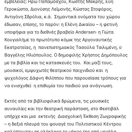
εμβέλειας: Ηρώ Παπαμόσχου, Κωστής Μακρής, Εύη
Γεροκώστα, Διονύσης Λεϊμονής, Κώστας Στοφόρος,
Αντιγόνη Σδρόλια, κ.ά. Σημαντικά ονόματα του χώρου
έδωσαν, επίσης, το παρόν: η Ελένη Δικαίου – η φετινή
υποφήφια για το διεθνές βραβείο Andersen· η Γιώτα
Κουγιαλήμε το πρωτότυπο κόμικ της Αργοναυτικής
Εκστρατείας, η πανεπιστημιακός Τασούλα Τσιλιμένη, ο
Βαγγέλης Ηλιόπουλος. Ο δημοφιλής Χρήστος Δημόπουλος
με τα βιβλία και τις κατασκευές του. Και μαζί τους,
μουσικοί, εμψυχωτές θεατρικού παιχνιδιού και η
ψυχολόγος Δάφνη Φιλίππου που παρουσίασε τρόπους για
να ενισχυθεί η επιθυμία του παιδιού για ανάγνωση.
Εκτός από τα βιβλιοφιλικά δρώμενα, τις μουσικές
συναυλίες και την θεατρική παράσταση, στο Φεστιβάλ
υπήρχε και μια εκτενής Διασχολική Έκθεση Ζωγραφικής
– η δεξιά πλευρά του φουαγέ του Πολιτιστικού Κέντρου
καλύπτονταν σε ολόκληρο το μήκος της από μεγάλα