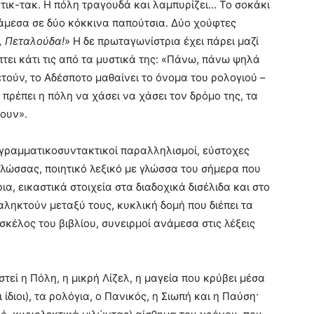
 τικ-τακ. Η πόλη τραγουδά και λαμπυρίζει… Το σοκάκι
άμεσα σε δύο κόκκινα παπούτσια. Δύο χούφτες
ό, Πεταλούδα!
» Η δε πρωταγωνίστρια έχει πάρει μαζί
τει κάτι τις από τα μυστικά της: «Πάνω, πάνω ψηλά
ετούν, το Αδέσποτο μαθαίνει το όνομα του ρολογιού –
ν πρέπει η πόλη να χάσει να χάσει τον δρόμο της, τα
νουν».
 γραμματικοσυντακτικοί παραλληλισμοί, εύστοχες
γλώσσας, ποιητικό λεξικό με γλώσσα του σήμερα που
, εικαστικά στοιχεία στα διαδοχικά δισέλιδα και στο
ληκτούν μεταξύ τους, κυκλική δομή που διέπει τα
σκέλος του βιβλίου, συνειρμοί ανάμεσα στις λέξεις
τεί η Πόλη, η μικρή Λίζελ, η μαγεία που κρύβει μέσα
 ίδιοι), τα ρολόγια, ο Πανικός, η Σιωπή και η Παύση·