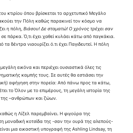
 του κτιρίου όπου βρίσκεται το αρχετυπικό Μεγάλο
ι ακούει την Πόλη καθώς παρακινεί τον κόσμο να
ζει η πόλη,
Βιάσου! Δε σταματώ! Ο χρόνος τρέχει σαν
ι σε πάρκα. Ό,τι έχει χαθεί κυλάει κάτω από παγκάκια.
ό τα δέντρα νιαουρίζει ό.τι έχει Παγιδευτεί. Η πόλη
μεγάλη εικόνα και περιέχει ουσιαστικά όλες τις
γηματικής καμπής τους. Σε αυτές θα εστιάσει την
στική) αφήγηση στην πορεία: Από πάνω προς τα κάτω,
έτει το Όλον με το επιμέρους, τη μεγάλη ιστορία της
ν της –ανθρώπων και ζώων.
καθώς η Λίζελ παρεμβαίνει. Η φιγούρα της
τη μοναδική κοτσίδα της -σαν την ουρά της αλεπούς-
ίναι μια εικαστική υπογραφή της Ashling Lindsay, τη