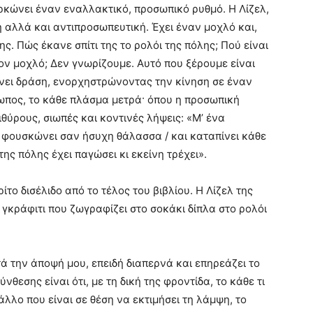
αρκώνει έναν εναλλακτικό, προσωπικό ρυθμό. Η Λίζελ,
ή αλλά και αντιπροσωπευτική. Έχει έναν μοχλό και,
ης. Πώς έκανε σπίτι της το ρολόι της πόλης; Πού είναι
τον μοχλό; Δεν γνωρίζουμε. Αυτό που ξέρουμε είναι
άνει δράση, ενορχηστρώνοντας την κίνηση σε έναν
ρωπος, το κάθε πλάσμα μετρά· όπου η προσωπική
ιθύρους, σιωπές και κοντινές λήψεις: «Μ’ ένα
 φουσκώνει σαν ήσυχη θάλασσα / και καταπίνει κάθε
 της πόλης έχει παγώσει κι εκείνη τρέχει».
ο δισέλιδο από το τέλος του βιβλίου. Η Λίζελ της
ο γκράφιτι που ζωγραφίζει στο σοκάκι δίπλα στο ρολόι
ά την άποψή μου, επειδή διαπερνά και επηρεάζει το
θεσης είναι ότι, με τη δική της φροντίδα, το κάθε τι
 άλλο που είναι σε θέση να εκτιμήσει τη λάμψη, το