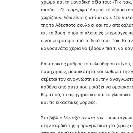
χρώμα και τη μοναδική αξία του: «Τικ-τακ,
ακούει…
Ω, τι όμορφα!
Λάμπει το κέρμα αν
χωρίζουν.
Εδώ είναι η στάση σου. Στο καλ
της το Αδέσποτο σκυλάκι και του αποκαλύπ
απ’ τη βουή, όπου οι πλατειές φτερούγες π
είναι μικρότερο από το δικό του- Τοκ. Κι α
καλοσυνάτα χέρια θα ξέρουν πια τι να κά
Εσωτερικός ρυθμός του ελεύθερου στίχου,
παρηχήσεις, μουσικότητα και ευθυμία της 
σέβεται τον αναγνώστη και την αναγνώστρια
καθένα από αυτά που μοιάζει να ομοιοκατα
θεματικό, το αφηγηματικό και το γλωσσικό 
και τις εικαστικές μορφές.
Στο βιβλίο
Μεταξύ τικ και τακ
… πρωταγωνισ
στην καρδιά της η πραγματικότητα (εμείς οι