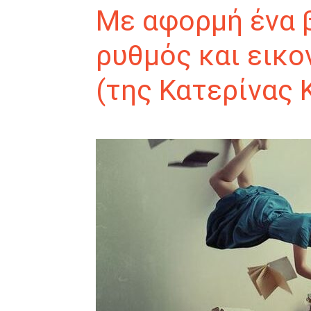
Με αφορμή ένα β
ρυθμός και εικ
(της Κατερίνας