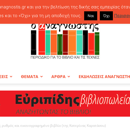
anagnostis.gr και για την βελτίωση της δικής σας εμπειρίας ότα
es και το «Όχι» για τη μη αποδοχή τους.
Περισσ
Ναι
Όχι
ΞΕΙΣ
ΘΕΜΑΤΑ
ΑΡΘΡΑ
ΕΚΔΗΛΩΣΕΙΣ ΑΝΑΓΝΩΣΤ
ΠΕΡΙΟΔΙΚΟ
ς ρυθμός και εικονογραφημένο βιβλίο (της Κατερίνας Καρατάσου)
Ο