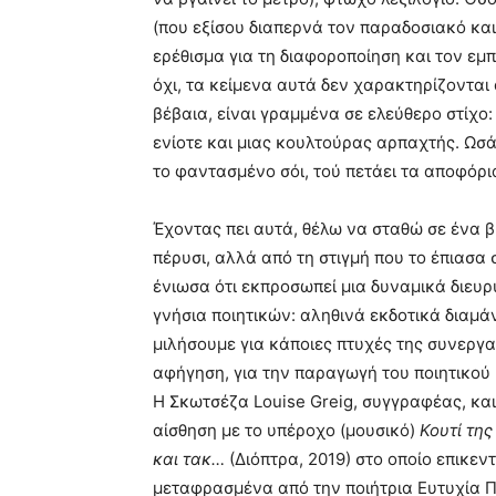
(που εξίσου διαπερνά τον παραδοσιακό και
ερέθισμα για τη διαφοροποίηση και τον εμπ
όχι, τα κείμενα αυτά δεν χαρακτηρίζονται 
βέβαια, είναι γραμμένα σε ελεύθερο στίχο:
ενίοτε και μιας κουλτούρας αρπαχτής. Ωσάν
το φαντασμένο σόι, τού πετάει τα αποφόρι
Έχοντας πει αυτά, θέλω να σταθώ σε ένα 
πέρυσι, αλλά από τη στιγμή που το έπιασα 
ένιωσα ότι εκπροσωπεί μια δυναμικά διευ
γνήσια ποιητικών: αληθινά εκδοτικά διαμά
μιλήσουμε για κάποιες πτυχές της συνεργα
αφήγηση, για την παραγωγή του ποιητικού 
Η Σκωτσέζα Louise Greig, συγγραφέας, και
αίσθηση με το υπέροχο (μουσικό)
Κουτί της
και τακ…
(Διόπτρα, 2019) στο οποίο επικεν
μεταφρασμένα από την ποιήτρια Ευτυχία 