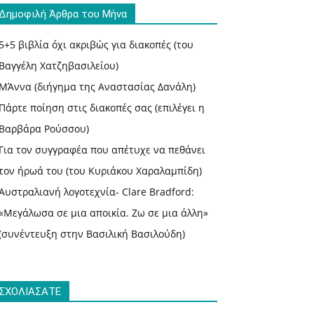
Δημοφιλή Άρθρα του Μήνα
5+5 βιβλία όχι ακριβώς για διακοπές (του
Βαγγέλη Χατζηβασιλείου)
ΜΆννα (διήγημα της Αναστασίας Δανάλη)
Πάρτε ποίηση στις διακοπές σας (επιλέγει η
Βαρβάρα Ρούσσου)
Για τον συγγραφέα που απέτυχε να πεθάνει
τον ήρωά του (του Κυριάκου Χαραλαμπίδη)
Αυστραλιανή λογοτεχνία- Clare Bradford:
«Μεγάλωσα σε μια αποικία. Ζω σε μια άλλη»
(συνέντευξη στην Βασιλική Βασιλούδη)
ΣΧΟΛΙΑΣΑΤΕ