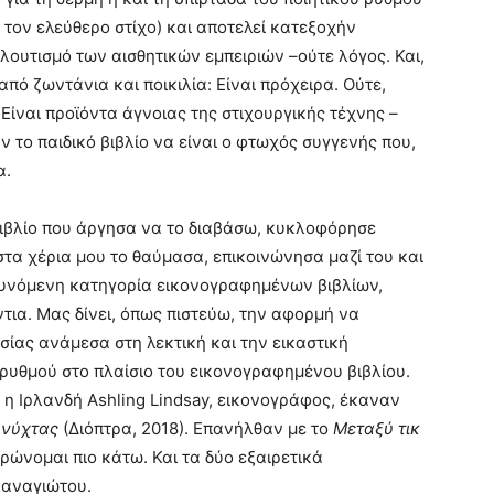
 τον ελεύθερο στίχο) και αποτελεί κατεξοχήν
λουτισμό των αισθητικών εμπειριών –ούτε λόγος. Και,
από ζωντάνια και ποικιλία: Είναι πρόχειρα. Ούτε,
 Είναι προϊόντα άγνοιας της στιχουργικής τέχνης –
 το παιδικό βιβλίο να είναι ο φτωχός συγγενής που,
α.
βιβλίο που άργησα να το διαβάσω, κυκλοφόρησε
στα χέρια μου το θαύμασα, επικοινώνησα μαζί του και
ρυνόμενη κατηγορία εικονογραφημένων βιβλίων,
ντια. Μας δίνει, όπως πιστεύω, την αφορμή να
σίας ανάμεσα στη λεκτική και την εικαστική
ρυθμού στο πλαίσιο του εικονογραφημένου βιβλίου.
 η Ιρλανδή Ashling Lindsay, εικονογράφος, έκαναν
 νύχτας
(Διόπτρα, 2018). Επανήλθαν με το
Μεταξύ τικ
τρώνομαι πιο κάτω. Και τα δύο εξαιρετικά
Παναγιώτου.