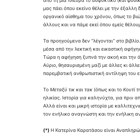
από τη μία πλευρά το ασφυκτικό (και φυσι
μας πάει όπου εκείνο θέλει με την έξαλλη
οργανικό αίσθημα του χρόνου, όπως το βι
άλλους και να πάμε εκεί όπου εμείς θέλου
Τα προηγούμενα δεν “λέγονται” στο βιβλί
μέσα από την λεκτική και εικαστική αφήγη
Τώρα η αφήγηση ξυπνά την ακοή και την ό
Αύριο, θησαυρισμένη μαζί με άλλες κι άλλες
παρεμβατική ανθρωπιστική αντίληψη του ε
Το
Μεταξύ τικ και τακ
(όπως και το
Κουτί τ
ηλικίας. Ιστορία για καληνύχτα, για πριν απ
Αλλά είναι και μικρή ιστορία με καλλιτεχν
τον ενήλικο αναγνώστη και την ενήλικη α
(*)
Η Κατερίνα Καρατάσου είναι Αναπληρώτ