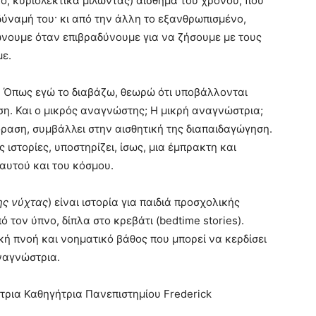
κό, κυριολεκτικά μιλώντας) αίσθημα του χρόνου, που
 δύναμή του· κι από την άλλη το εξανθρωπισμένο,
ώνουμε όταν επιβραδύνουμε για να ζήσουμε με τους
με.
ο. Όπως εγώ το διαβάζω, θεωρώ ότι υποβάλλονται
ση. Και ο μικρός αναγνώστης; Η μικρή αναγνώστρια;
ραση, συμβάλλει στην αισθητική της διαπαιδαγώγηση.
 ιστορίες, υποστηρίζει, ίσως, μια έμπρακτη και
αυτού και του κόσμου.
ης νύχτας
) είναι ιστορία για παιδιά προσχολικής
ό τον ύπνο, δίπλα στο κρεβάτι (bedtime stories).
ική πνοή και νοηματικό βάθος που μπορεί να κερδίσει
ναγνώστρια.
ρια Καθηγήτρια Πανεπιστημίου Frederick