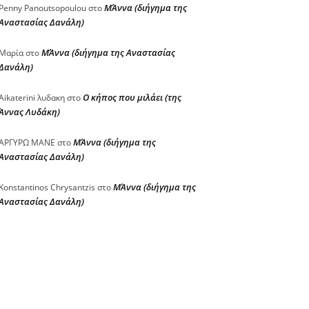
ΜΆννα (διήγημα της
Penny Panoutsopoulou
στο
Αναστασίας Δανάλη)
ΜΆννα (διήγημα της Αναστασίας
Μαρία
στο
Δανάλη)
Ο κήπος που μιλάει (της
Aikaterini λυδακη
στο
Άννας Λυδάκη)
ΜΆννα (διήγημα της
ΑΡΓΥΡΩ ΜΑΝΕ
στο
Αναστασίας Δανάλη)
ΜΆννα (διήγημα της
Konstantinos Chrysantzis
στο
Αναστασίας Δανάλη)