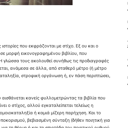
ΒΙΒΛΙΟ
 ιστορίες που εκφράζονται με στίχο. Εξ ου και ο
ς σε μορφή εικονογραφημένου βιβλίου, που
ΚΑΙ
. Η γλώσσα τους ακολουθεί συνήθως τις προδιαγραφές
εται, ανάμεσα σε άλλα, από σταθερό μέτρο (ή μέτρο
αταληξία, στροφική οργάνωση ή, εν πάση περιπτώσει,
ΤΙΣ
υ αισθάνεται κανείς φυλλομετρώντας τα βιβλία που
νει ο στίχος, αλλού εγκαταλείπεται τελείως η
 ομοιοκαταληξία ή καμιά μίζερη παρήχηση. Και το
ποκορισμού, βεβιασμένη σύνταξη (δήθεν ποιητική για
 για τη θέρμη ή και τη σπιρτάδα του ποιητικού ρυθμού
ΤΕΧΝΕΣ