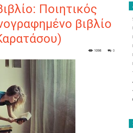
ιβλίο: Ποιητικός
ονογραφημένο βιβλίο
 Καρατάσου)
ΑΝΑΓΝΩΣΤΗΣ
1098
0
ΓΙΑ
ΤΟ