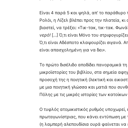
Είναι 4 παρά 5 και ψηλά, απ’ το παράθυρο
Ρολόι, η Λίζελ βλέπει προς την πλατεία, κ
βιαστεί, να τρέξει: «Τικ-τακ, τικ-τακ. Φωνά
νερό!
[…] Ό,τι είναι Μόνο του στριφογυρίζε
Ό,τι είναι Αδέσποτο κλαψουρίζει σιγανά. Απ
είναι απασχολημένη για να δει».
Το πρώτο δισέλιδο αποδίδει πανοραμικά τη 
μικροϊστορίες του βιβλίου, στα σημεία αφη
προσοχή της η ποιητική (λεκτική και εικα
με μια ποιητική γλώσσα και ματιά που συνθ
Πόλης με τις μικρές ιστορίες των κατοίκω
Ο τυφλός ατομικιστικός ρυθμός υποχωρεί, 
πρωταγωνίστριας, που κάνει εντύπωση με 
(η λαμπερή αλεπουδίσια ουρά φαίνεται να ε