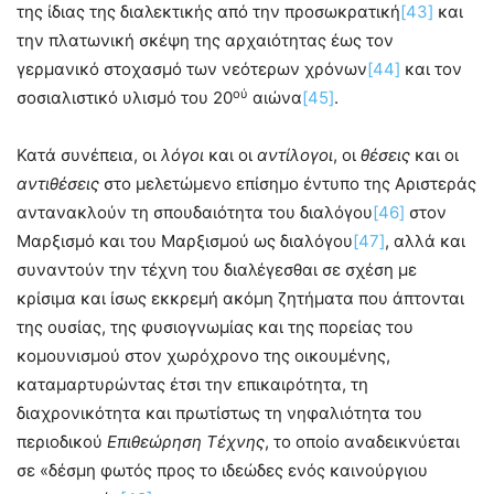
της ίδιας της διαλεκτικής από την προσωκρατική
[43]
και
την πλατωνική σκέψη της αρχαιότητας έως τον
γερμανικό στοχασμό των νεότερων χρόνων
[44]
και τον
ού
σοσιαλιστικό υλισμό του 20
αιώνα
[45]
.
Κατά συνέπεια, οι
λόγοι
και οι
αντίλογοι
, οι
θέσεις
και οι
αντιθέσεις
στο μελετώμενο επίσημο έντυπο της Αριστεράς
αντανακλούν τη σπουδαιότητα του διαλόγου
[46]
στον
Μαρξισμό και του Μαρξισμού ως διαλόγου
[47]
, αλλά και
συναντούν την τέχνη του διαλέγεσθαι σε σχέση με
κρίσιμα και ίσως εκκρεμή ακόμη ζητήματα που άπτονται
της ουσίας, της φυσιογνωμίας και της πορείας του
κομουνισμού στον χωρόχρονο της οικουμένης,
καταμαρτυρώντας έτσι την επικαιρότητα, τη
διαχρονικότητα και πρωτίστως τη νηφαλιότητα του
περιοδικού
Επιθεώρηση Τέχνης
, το οποίο αναδεικνύεται
σε «δέσμη φωτός προς το ιδεώδες ενός καινούργιου