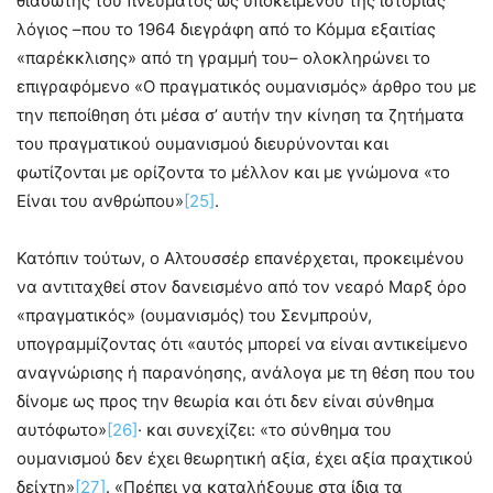
θιασώτης του πνεύματος ως υποκειμένου της ιστορίας
λόγιος –που το 1964 διεγράφη από το Κόμμα εξαιτίας
«παρέκκλισης» από τη γραμμή του– ολοκληρώνει το
επιγραφόμενο «Ο πραγματικός ουμανισμός» άρθρο του με
την πεποίθηση ότι μέσα σ’ αυτήν την κίνηση τα ζητήματα
του πραγματικού ουμανισμού διευρύνονται και
φωτίζονται με ορίζοντα το μέλλον και με γνώμονα «το
Είναι του ανθρώπου»
[25]
.
Κατόπιν τούτων, ο Αλτουσσέρ επανέρχεται, προκειμένου
να αντιταχθεί στον δανεισμένο από τον νεαρό Μαρξ όρο
«πραγματικός» (ουμανισμός) του Σενμπρούν,
υπογραμμίζοντας ότι «αυτός μπορεί να είναι αντικείμενο
αναγνώρισης ή παρανόησης, ανάλογα με τη θέση που του
δίνομε ως προς την θεωρία και ότι δεν είναι σύνθημα
αυτόφωτο»
[26]
· και συνεχίζει: «το σύνθημα του
ουμανισμού δεν έχει θεωρητική αξία, έχει αξία πραχτικού
δείχτη»
[27]
. «Πρέπει να καταλήξουμε στα ίδια τα