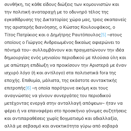
συνθήκη, τις κάθε είδους διώξεις των κομουνιστών και
την πολιτική αναταραχή με το οδυνηρό τέλος της
εγκαθίδρυσης της Δικτατορίας χώρα μας, τρεις σκαπανείς
της αριστερής διανόησης, ο Κώστας Κουλουφάκος, ο
Τίτος Πατρίκιος και ο Δημήτρης Ραυτόπουλος
[5]
–στους
οποίους ο Γιώργος Ανδρειωμένος δικαίως αφιερώνει το
πόνημά του– συλλαμβάνουν και πραγματώνουν την ιδέα
δημιουργίας ενός μηνιαίου περιοδικού με πλούσια ύλη και
με απώτερη επιδίωξη να προικίσουν την Αριστερά με έναν
ισχυρό
λόγο
(ή και
αντίλογο
) στα πολιτιστικά fora της
εποχής. Επιθυμία, μάλιστα, της εκάστοτε συντακτικής
επιτροπής
[6]
–η οποία παρότρυνε ακόμη και τους
αναγνώστες να γίνουν συνεργάτες του περιοδικού
μετέχοντας ενεργά στην ανταλλαγή απόψεων– ήταν να
φέρει ή να επαναφέρει στο προσκήνιο γόνιμες συζητήσεις
και αντιπαραθέσεις χωρίς δογματισμό και αδιαλλαξία,
αλλά με σεβασμό και ανεκτικότητα γύρω από σοβαρά