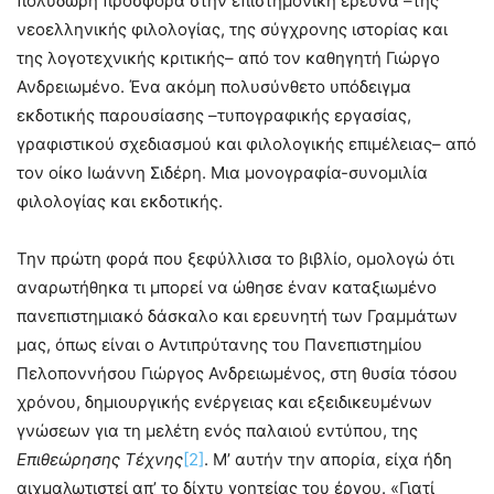
πολύδωρη προσφορά στην επιστημονική έρευνα –της
νεοελληνικής φιλολογίας, της σύγχρονης ιστορίας και
της λογοτεχνικής κριτικής– από τον καθηγητή Γιώργο
Ανδρειωμένο. Ένα ακόμη πολυσύνθετο υπόδειγμα
εκδοτικής παρουσίασης –τυπογραφικής εργασίας,
γραφιστικού σχεδιασμού και φιλολογικής επιμέλειας– από
τον οίκο Ιωάννη Σιδέρη. Μια μονογραφία-συνομιλία
φιλολογίας και εκδοτικής.
Την πρώτη φορά που ξεφύλλισα το βιβλίο, ομολογώ ότι
αναρωτήθηκα τι μπορεί να ώθησε έναν καταξιωμένο
πανεπιστημιακό δάσκαλο και ερευνητή των Γραμμάτων
μας, όπως είναι ο Αντιπρύτανης του Πανεπιστημίου
Πελοποννήσου Γιώργος Ανδρειωμένος, στη θυσία τόσου
χρόνου, δημιουργικής ενέργειας και εξειδικευμένων
γνώσεων για τη μελέτη ενός παλαιού εντύπου, της
Επιθεώρησης Τέχνης
[2]
. Μ’ αυτήν την απορία, είχα ήδη
αιχμαλωτιστεί απ’ το δίχτυ γοητείας του έργου. «Γιατί