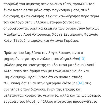
προβολή του θέματος στον ρωσικό τύπο, προωθώντας
έναν avant-garde ρόλο στην παγκόσμια μαρξιστική
διανόηση, η
Επιθεώρηση Τέχνης
καλλιέργησε περαιτέρω
τον διάλογο στην Ελλάδα μεταφράζοντας και
δημοσιεύοντας σχετικά κείμενα των ονομαστών δυτικών
Μαρξιστών Λουί Αλτουσσέρ, Χόρχε Σενμπρούν, Φρανσίς
Κοέν, Τζεζού Ιμπαρόλα και Αντόνιο Γκράμσι.
Πρώτος που λαμβάνει τον
λόγο
, λοιπόν, είναι ο
φημισμένος για την ανάλυση του
Κεφαλαίου
[13]
φιλόσοφος και εισηγητής του δομικού μαρξισμού Λουί
Αλτουσσέρ στο άρθρο του με τίτλο «Μαρξισμός και
Ουμανισμός». Φρονώντας ότι «ο σοσιαλιστικός
“Ουμανισμός” είναι στην ημερήσια διάταξη»
[14]
στις
συζητήσεις των διανοουμένων της εποχής και
μελετώντας κυρίως τις νεανικές, αλλά και τις ωριμότερες
εργασίες του Μαρξ, ο Γάλλος στοχαστής προσεγγίζει το