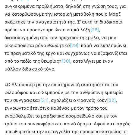
συγκεκριμένα προβλήματα, δηλαδή στη γνώση τους, για
να κατορθώσουμε την ιστορική μεταβολή που ο Μαρξ
σκέφτηκε την αναγκαιότητά της. Σ’ αυτή τη διαδικασία
πρέπει να προσέχουμε ώστε καμιά
λέξη
[28]
,
δικαιολογημένη από τον πραχτικό της ρόλο, να μην
οικειοποιείται ρόλο
θεωρητικό
[29]
: παρά να εκπληρώνει
το πραγματικό της έργο και συγχρόνως να εξαφανίζεται
από το πεδίο της θεωρίας»
[30]
, καταλήγει με έναν
μάλλον διδακτικό τόνο.
«Ο Αλτουσσέρ με την επιστημονική αυστηρότητα του
φιλοσόφου και ο Σεμπρούν με την ανθρώπινη εμπειρία
του συγγραφέα»
[31]
, σχολιάζει ο Φρανσίς Κοέν
[32]
,
εννοώντας έτσι ότι ο καθένας με τον τρόπο του
ενοφθαλμίζει το μαρξιστικό κοσμοείδωλο και με τον
τρόπο του συνεισφέρει στο κοινό όραμα. Αφού κατ’ αρχάς
υπερθεματίσει την καταγγελία της προσωπο-λατρείας, ο