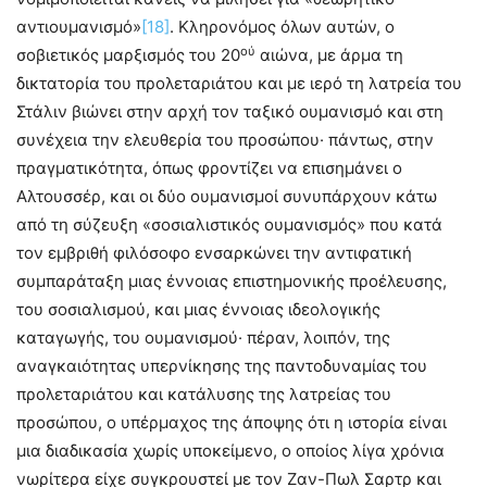
αντιουμανισμό»
[18]
. Κληρονόμος όλων αυτών, ο
ού
σοβιετικός μαρξισμός του 20
αιώνα, με άρμα τη
δικτατορία του προλεταριάτου και με ιερό τη λατρεία του
Στάλιν βιώνει στην αρχή τον ταξικό ουμανισμό και στη
συνέχεια την ελευθερία του προσώπου· πάντως, στην
πραγματικότητα, όπως φροντίζει να επισημάνει ο
Αλτουσσέρ, και οι δύο ουμανισμοί συνυπάρχουν κάτω
από τη σύζευξη «σοσιαλιστικός ουμανισμός» που κατά
τον εμβριθή φιλόσοφο ενσαρκώνει την αντιφατική
συμπαράταξη μιας έννοιας επιστημονικής προέλευσης,
του σοσιαλισμού, και μιας έννοιας ιδεολογικής
καταγωγής, του ουμανισμού· πέραν, λοιπόν, της
αναγκαιότητας υπερνίκησης της παντοδυναμίας του
προλεταριάτου και κατάλυσης της λατρείας του
προσώπου, ο υπέρμαχος της άποψης ότι η ιστορία είναι
μια διαδικασία χωρίς υποκείμενο, ο οποίος λίγα χρόνια
νωρίτερα είχε συγκρουστεί με τον Ζαν-Πωλ Σαρτρ και