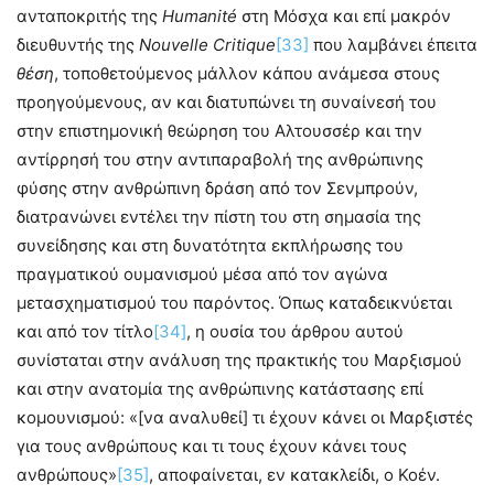
ανταποκριτής της
Humanit
é
στη Μόσχα και επί μακρόν
διευθυντής της
Nouvelle
Critique
[33]
που λαμβάνει έπειτα
θέση
, τοποθετούμενος μάλλον κάπου ανάμεσα στους
προηγούμενους, αν και διατυπώνει τη συναίνεσή του
στην επιστημονική θεώρηση του Αλτουσσέρ και την
αντίρρησή του στην αντιπαραβολή της ανθρώπινης
φύσης στην ανθρώπινη δράση από τον Σενμπρούν,
διατρανώνει εντέλει την πίστη του στη σημασία της
συνείδησης και στη δυνατότητα εκπλήρωσης του
πραγματικού ουμανισμού μέσα από τον αγώνα
μετασχηματισμού του παρόντος. Όπως καταδεικνύεται
και από τον τίτλο
[34]
, η ουσία του άρθρου αυτού
συνίσταται στην ανάλυση της πρακτικής του Μαρξισμού
και στην ανατομία της ανθρώπινης κατάστασης επί
κομουνισμού: «[να αναλυθεί] τι έχουν κάνει οι Μαρξιστές
για τους ανθρώπους και τι τους έχουν κάνει τους
ανθρώπους»
[35]
, αποφαίνεται, εν κατακλείδι, ο Κοέν.