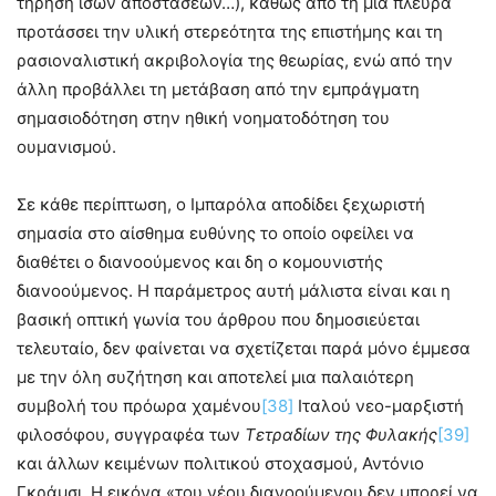
τήρηση ίσων αποστάσεων…), καθώς από τη μια πλευρά
προτάσσει την υλική στερεότητα της επιστήμης και τη
ρασιοναλιστική ακριβολογία της θεωρίας, ενώ από την
άλλη προβάλλει τη μετάβαση από την εμπράγματη
σημασιοδότηση στην ηθική νοηματοδότηση του
ουμανισμού.
Σε κάθε περίπτωση, ο Ιμπαρόλα αποδίδει ξεχωριστή
σημασία στο αίσθημα ευθύνης το οποίο οφείλει να
διαθέτει ο διανοούμενος και δη ο κομουνιστής
διανοούμενος. Η παράμετρος αυτή μάλιστα είναι και η
βασική οπτική γωνία του άρθρου που δημοσιεύεται
τελευταίο, δεν φαίνεται να σχετίζεται παρά μόνο έμμεσα
με την όλη συζήτηση και αποτελεί μια παλαιότερη
συμβολή του πρόωρα χαμένου
[38]
Ιταλού νεο-μαρξιστή
φιλοσόφου, συγγραφέα των
Τετραδίων της Φυλακής
[39]
και άλλων κειμένων πολιτικού στοχασμού, Αντόνιο
Γκράμσι. Η εικόνα «του νέου διανοούμενου δεν μπορεί να