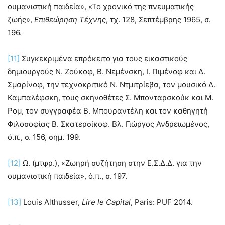
ουμανιστική παιδεία», «Το χρονικό της πνευματικής
ζωής»,
Επιθεώρηση Τέχνης
, τχ. 128, Σεπτέμβρης 1965, σ.
196.
[11]
Συγκεκριμένα επρόκειτο για τους εικαστικούς
δημιουργούς Ν. Ζούκοφ, Β. Νεμένσκη, Ι. Πιμένοφ και Δ.
Σμαρίνοφ, την τεχνοκριτικό Ν. Ντμιτρίεβα, τον μουσικό Δ.
Καμπαλέφσκη, τους σκηνοθέτες Σ. Μπονταρσκούκ και Μ.
Ρομ, τον συγγραφέα Β. Μπουραντέλη και τον καθηγητή
Φιλοσοφίας Β. Σκατερσίκοφ. Βλ. Γιώργος Ανδρειωμένος,
ό.π., σ. 156, σημ. 199.
[12]
Ω. (μτφρ.), «Ζωηρή συζήτηση στην Ε.Σ.Δ.Δ. για την
ουμανιστική παιδεία», ό.π., σ. 197.
[13]
Louis Althusser,
Lire le Capital
, Paris: PUF 2014.