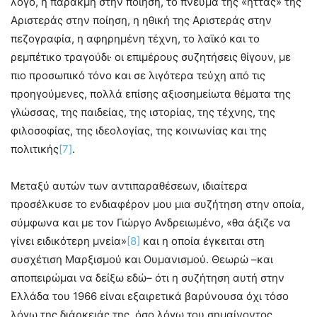
λόγο, η παρακμή στην ποίηση, το πνεύμα της «ήττας» της
Αριστεράς στην ποίηση, η ηθική της Αριστεράς στην
πεζογραφία, η αφηρημένη τέχνη, το λαϊκό και το
ρεμπέτικο τραγούδι· οι επιμέρους συζητήσεις θίγουν, με
πιο προσωπικό τόνο και σε λιγότερα τεύχη από τις
προηγούμενες, πολλά επίσης αξιοσημείωτα θέματα της
γλώσσας, της παιδείας, της ιστορίας, της τέχνης, της
φιλοσοφίας, της ιδεολογίας, της κοινωνίας και της
πολιτικής
[7]
.
Μεταξύ αυτών των αντιπαραθέσεων, ιδιαίτερα
προσέλκυσε το ενδιαφέρον μου μια συζήτηση στην οποία,
σύμφωνα και με τον Γιώργο Ανδρειωμένο, «θα άξιζε να
γίνει ειδικότερη μνεία»
[8]
και η οποία έγκειται στη
συσχέτιση Μαρξισμού και Ουμανισμού. Θεωρώ –και
αποπειρώμαι να δείξω εδώ– ότι η συζήτηση αυτή στην
Ελλάδα του 1966 είναι εξαιρετικά βαρύνουσα όχι τόσο
λόγω της διάρκειάς της, όσο λόγω του σημαίνοντος