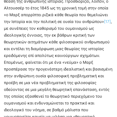
θέαση της ανθρώπινης ιστορίας. Προσδιορίζει, λοιπόν, ο
Αλτουσσέρ το έτος 1845 ως τη χρονική τομή στην οποία
«ο Μαρξ απορρίπτει ριζικά κάθε θεωρία που θεμελιώνει
την Ιστορία και την πολιτική σε ουσία του ανθρώπου»
[17]
,
με συνέπειες τον καθορισμό του ουμανισμού ως
ιδεολογικής έννοιας, την εκ βάθρων κριτική των
θεωρητικών αιτημάτων κάθε φιλοσοφικού ανθρωπισμού
και εντέλει τη διαμόρφωση μιας θεωρίας της ιστορίας
ερειδόμενης επί απολύτως καινούργιων σχημάτων.
Επομένως, φαίνεται ότι με ένα «νεύμα» ο Μαρξ
προσπέρασε την προγενέστερη ιδεαλιστική και βασισμένη
στην ανθρώπινη ουσία φιλοσοφική προβληματική και
προέβη σε μια νέα προβληματική της φιλοσοφίας
οδεύοντας σε μια μεγάλη θεωρητική επανάσταση, εντός
της οποίας εξασθενεί το θεωρητικό περιεχόμενο του
ουμανισμού και ενδυναμώνεται το πρακτικό και
ιδεολογικό του νόημα, σε βαθμό μάλιστα που
νομιμοποιείται κανείς να μιλήσει για «θεωρητικό