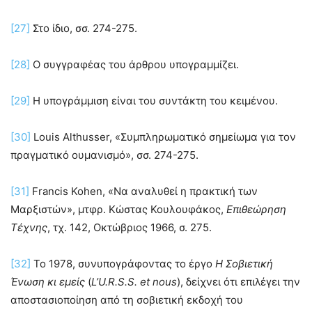
[27]
Στο ίδιο, σσ. 274-275.
[28]
Ο συγγραφέας του άρθρου υπογραμμίζει.
[29]
Η υπογράμμιση είναι του συντάκτη του κειμένου.
[30]
Louis Althusser, «Συμπληρωματικό σημείωμα για τον
πραγματικό ουμανισμό», σσ. 274-275.
[31]
Francis Kohen, «Να αναλυθεί η πρακτική των
Μαρξιστών», μτφρ. Κώστας Κουλουφάκος,
Επιθεώρηση
Τέχνης
, τχ. 142, Οκτώβριος 1966, σ. 275.
[32]
Το 1978, συνυπογράφοντας το έργο
Η Σοβιετική
Ένωση κι εμείς
(
L
’
U
.
R
.
S
.
S
.
et
nous
), δείχνει ότι επιλέγει την
αποστασιοποίηση από τη σοβιετική εκδοχή του