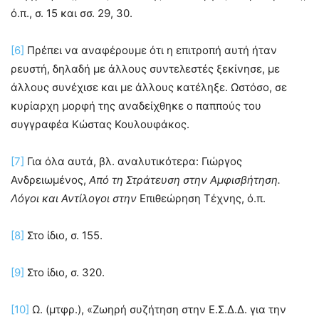
ό.π., σ. 15 και σσ. 29, 30.
[6]
Πρέπει να αναφέρουμε ότι η επιτροπή αυτή ήταν
ρευστή, δηλαδή με άλλους συντελεστές ξεκίνησε, με
άλλους συνέχισε και με άλλους κατέληξε. Ωστόσο, σε
κυρίαρχη μορφή της αναδείχθηκε ο παππούς του
συγγραφέα Κώστας Κουλουφάκος.
[7]
Για όλα αυτά, βλ. αναλυτικότερα: Γιώργος
Ανδρειωμένος,
Από τη Στράτευση στην Αμφισβήτηση.
Λόγοι και Αντίλογοι στην
Επιθεώρηση Τέχνης, ό.π.
[8]
Στο ίδιο, σ. 155.
[9]
Στο ίδιο, σ. 320.
[10]
Ω. (μτφρ.), «Ζωηρή συζήτηση στην Ε.Σ.Δ.Δ. για την