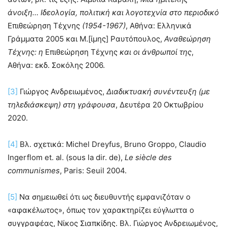
άνοιξη… Ιδεολογία, πολιτική και λογοτεχνία στο περιοδικό
Επιθεώρηση Τέχνης
(1954-1967)
, Αθήνα: Ελληνικά
Γράμματα 2005 και Μ.[ίμης] Ραυτόπουλος,
Αναθεώρηση
Τέχνης: η
Επιθεώρηση Τέχνης
και οι άνθρωποί της
,
Αθήνα: εκδ. Σοκόλης 2006.
[3]
Γιώργος Ανδρειωμένος,
Διαδικτυακή συνέντευξη (με
τηλεδιάσκεψη) στη γράφουσα
, Δευτέρα 20 Οκτωβρίου
2020.
[4]
Βλ. σχετικά: Michel Dreyfus, Bruno Groppo, Claudio
Ingerflom et. al. (sous la dir. de),
Le siècle des
communismes
, Paris: Seuil 2004.
[5]
Να σημειωθεί ότι ως διευθυντής εμφανιζόταν ο
«αφακέλωτος», όπως τον χαρακτηρίζει εύγλωττα ο
συγγραφέας, Νίκος Σιαπκίδης. Βλ. Γιώργος Ανδρειωμένος,