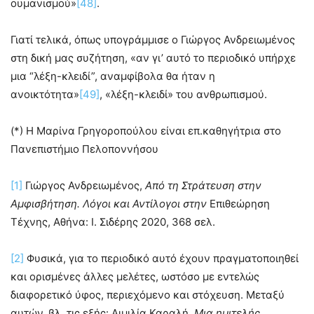
ουμανισμού»
[48]
.
Γιατί τελικά, όπως υπογράμμισε ο Γιώργος Ανδρειωμένος
στη δική μας συζήτηση, «αν γι’ αυτό το περιοδικό υπήρχε
μια “λέξη-κλειδί”, αναμφίβολα θα ήταν η
ανοικτότητα»
[49]
, «λέξη-κλειδί» του ανθρωπισμού.
(*) Η Μαρίνα Γρηγοροπούλου είναι επ.καθηγήτρια στο
Πανεπιστήμιο Πελοποννήσου
[1]
Γιώργος Ανδρειωμένος,
Από τη Στράτευση στην
Αμφισβήτηση. Λόγοι και Αντίλογοι στην
Επιθεώρηση
Τέχνης, Αθήνα: Ι. Σιδέρης 2020, 368 σελ.
[2]
Φυσικά, για το περιοδικό αυτό έχουν πραγματοποιηθεί
και ορισμένες άλλες μελέτες, ωστόσο με εντελώς
διαφορετικό ύφος, περιεχόμενο και στόχευση. Μεταξύ
αυτών, βλ. τις εξής: Αιμιλία Καραλή,
Μια ημιτελής