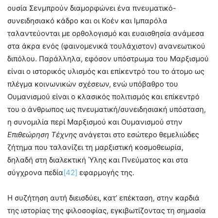
ουσία Σενμπρούν διαμορφώνει ένα πνευματικό-
συνειδησιακό κάδρο και οι Κοέν και Ιμπαρόλα
ταλαντεύονται με ορθολογισμό και ευαισθησία ανάμεσα
στα άκρα ενός (φαινομενικά τουλάχιστον) ανανεωτικού
διπόλου. Παράλληλα, εφόσον υπόστρωμα του Μαρξισμού
είναι ο ιστορικός υλισμός και επίκεντρό του το άτομο ως
πλέγμα κοινωνικών σχέσεων, ενώ υπόβαθρο του
Ουμανισμού είναι ο κλασικός πολιτισμός και επίκεντρό
του ο άνθρωπος ως πνευματική/συνειδησιακή υπόσταση,
η συνομιλία περί Μαρξισμού και Ουμανισμού στην
Επιθεώρηση Τέχνης
ανάγεται στο εσώτερο θεμελιώδες
ζήτημα που ταλανίζει τη μαρξιστική κοσμοθεωρία,
δηλαδή στη διαλεκτική Ύλης και Πνεύματος και στα
σύγχρονα πεδία
[42]
εφαρμογής της.
Η συζήτηση αυτή διεισδύει, κατ’ επέκταση, στην καρδιά
της ιστορίας της φιλοσοφίας, εγκιβωτίζοντας τη σημασία