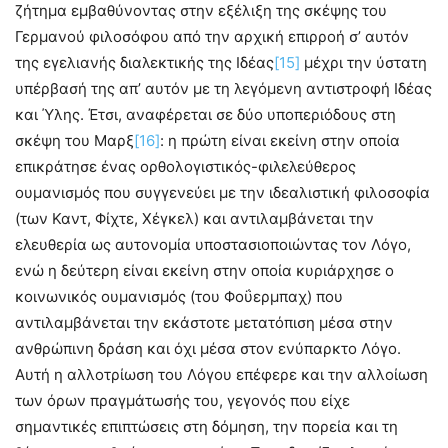
ζήτημα εμβαθύνοντας στην εξέλιξη της σκέψης του
Γερμανού φιλοσόφου από την αρχική επιρροή σ’ αυτόν
της εγελιανής διαλεκτικής της Ιδέας
[15]
μέχρι την ύστατη
υπέρβασή της απ’ αυτόν με τη λεγόμενη αντιστροφή Ιδέας
και Ύλης. Έτσι, αναφέρεται σε δύο υποπεριόδους στη
σκέψη του Μαρξ
[16]
: η πρώτη είναι εκείνη στην οποία
επικράτησε ένας ορθολογιστικός-φιλελεύθερος
ουμανισμός που συγγενεύει με την ιδεαλιστική φιλοσοφία
(των Καντ, Φίχτε, Χέγκελ) και αντιλαμβάνεται την
ελευθερία ως αυτονομία υποστασιοποιώντας τον Λόγο,
ενώ η δεύτερη είναι εκείνη στην οποία κυριάρχησε ο
κοινωνικός ουμανισμός (του Φοΰερμπαχ) που
αντιλαμβάνεται την εκάστοτε μετατόπιση μέσα στην
ανθρώπινη δράση και όχι μέσα στον ενύπαρκτο Λόγο.
Αυτή η αλλοτρίωση του Λόγου επέφερε και την αλλοίωση
των όρων πραγμάτωσής του, γεγονός που είχε
σημαντικές επιπτώσεις στη δόμηση, την πορεία και τη