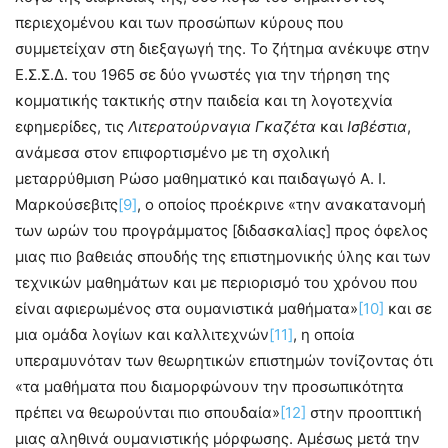
περιεχομένου και των προσώπων κύρους που
συμμετείχαν στη διεξαγωγή της. Το ζήτημα ανέκυψε στην
Ε.Σ.Σ.Δ. του 1965 σε δύο γνωστές για την τήρηση της
κομματικής τακτικής στην παιδεία και τη λογοτεχνία
εφημερίδες, τις
Λιτερατούρναγια Γκαζέτα
και
Ισβέστια
,
ανάμεσα στον επιφορτισμένο με τη σχολική
μεταρρύθμιση Ρώσο μαθηματικό και παιδαγωγό Α. Ι.
Μαρκούσεβιτς
[9]
, ο οποίος προέκρινε «την ανακατανομή
των ωρών του προγράμματος [διδασκαλίας] προς όφελος
μιας πιο βαθειάς σπουδής της επιστημονικής ύλης και των
τεχνικών μαθημάτων και με περιορισμό του χρόνου που
είναι αφιερωμένος στα ουμανιστικά μαθήματα»
[10]
και σε
μια ομάδα λογίων και καλλιτεχνών
[11]
, η οποία
υπεραμυνόταν των θεωρητικών επιστημών τονίζοντας ότι
«τα μαθήματα που διαμορφώνουν την προσωπικότητα
πρέπει να θεωρούνται πιο σπουδαία»
[12]
στην προοπτική
μιας αληθινά ουμανιστικής μόρφωσης. Αμέσως μετά την