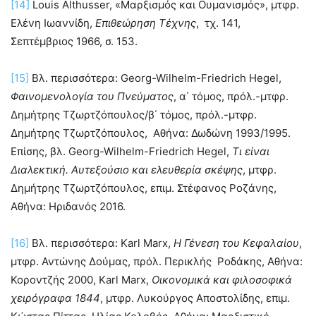
[14]
Louis Althusser, «Μαρξισμός και Ουμανισμός», μτφρ.
Ελένη Ιωαννίδη,
Επιθεώρηση Τέχνης
, τχ. 141,
Σεπτέμβριος 1966, σ. 153.
[15]
Βλ. περισσότερα: Georg-Wilhelm-Friedrich Hegel,
Φαινομενολογία του Πνεύματος
, α΄ τόμος, πρόλ.-μτφρ.
Δημήτρης Τζωρτζόπουλος/β΄ τόμος, πρόλ.-μτφρ.
Δημήτρης Τζωρτζόπουλος, Αθήνα: Δωδώνη 1993/1995.
Επίσης, βλ. Georg-Wilhelm-Friedrich Hegel,
Τι είναι
Διαλεκτική. Αυτεξούσιο και ελευθερία σκέψης
, μτφρ.
Δημήτρης Τζωρτζόπουλος, επιμ. Στέφανος Ροζάνης,
Αθήνα: Ηριδανός 2016.
[16]
Βλ. περισσότερα: Karl Marx,
Η Γένεση του Κεφαλαίου
,
μτφρ. Αντώνης Δούμας, πρόλ. Περικλής Ροδάκης, Αθήνα:
Κοροντζής 2000, Karl Marx,
Οικονομικά και φιλοσοφικά
χειρόγραφα 1844
, μτφρ. Λυκούργος Αποστολίδης, επιμ.