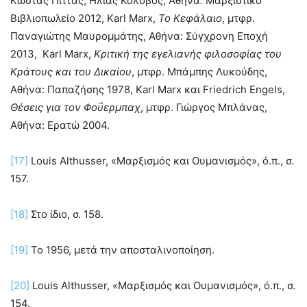
Κώστας Πίττας, Ηλίας Κολοβός, Αθήνα: Μαρξιστικό
Βιβλιοπωλείο 2012, Karl Marx,
Το Κεφάλαιο
, μτφρ.
Παναγιώτης Μαυρομμάτης, Αθήνα: Σύγχρονη Εποχή
2013, Karl Marx,
Κριτική της εγελιανής φιλοσοφίας του
Κράτους και του Δικαίου
, μτφρ. Μπάμπης Λυκούδης,
Αθήνα: Παπαζήσης 1978, Karl Marx και Friedrich Engels,
Θέσεις για τον Φοΰερμπαχ
, μτφρ. Γιώργος Μπλάνας,
Αθήνα: Ερατώ 2004.
[17]
Louis Althusser, «Μαρξισμός και Ουμανισμός», ό.π., σ.
157.
[18]
Στο ίδιο, σ. 158.
[19]
Το 1956, μετά την αποσταλινοποίηση.
[20]
Louis Althusser, «Μαρξισμός και Ουμανισμός», ό.π., σ.
154.