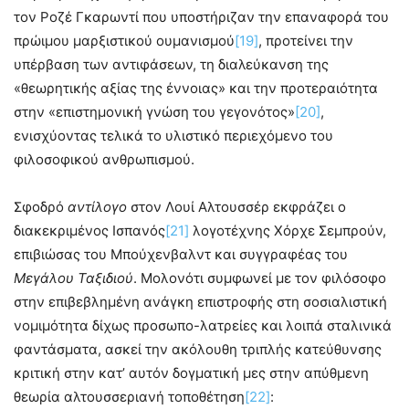
τον Ροζέ Γκαρωντί που υποστήριζαν την επαναφορά του
πρώιμου μαρξιστικού ουμανισμού
[19]
, προτείνει την
υπέρβαση των αντιφάσεων, τη διαλεύκανση της
«θεωρητικής αξίας της έννοιας» και την προτεραιότητα
στην «επιστημονική γνώση του γεγονότος»
[20]
,
ενισχύοντας τελικά το υλιστικό περιεχόμενο του
φιλοσοφικού ανθρωπισμού.
Σφοδρό
αντίλογο
στον Λουί Αλτουσσέρ εκφράζει ο
διακεκριμένος Ισπανός
[21]
λογοτέχνης Χόρχε Σεμπρούν,
επιβιώσας του Μπούχενβαλντ και συγγραφέας του
Μεγάλου Ταξιδιού
. Μολονότι συμφωνεί με τον φιλόσοφο
στην επιβεβλημένη ανάγκη επιστροφής στη σοσιαλιστική
νομιμότητα δίχως προσωπο-λατρείες και λοιπά σταλινικά
φαντάσματα, ασκεί την ακόλουθη τριπλής κατεύθυνσης
κριτική στην κατ’ αυτόν δογματική μες στην απύθμενη
θεωρία αλτουσσεριανή τοποθέτηση
[22]
: