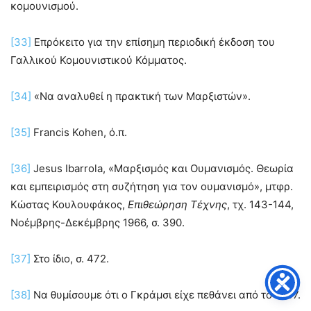
κομουνισμού.
[33]
Επρόκειτο για την επίσημη περιοδική έκδοση του
Γαλλικού Κομουνιστικού Κόμματος.
[34]
«Να αναλυθεί η πρακτική των Μαρξιστών».
[35]
Francis Kohen, ό.π.
[36]
Jesus Ibarrola, «Μαρξισμός και Ουμανισμός. Θεωρία
και εμπειρισμός στη συζήτηση για τον ουμανισμό», μτφρ.
Κώστας Κουλουφάκος,
Επιθεώρηση Τέχνης
, τχ. 143-144,
Νοέμβρης-Δεκέμβρης 1966, σ. 390.
[37]
Στο ίδιο, σ. 472.
[38]
Να θυμίσουμε ότι ο Γκράμσι είχε πεθάνει από το 1937.