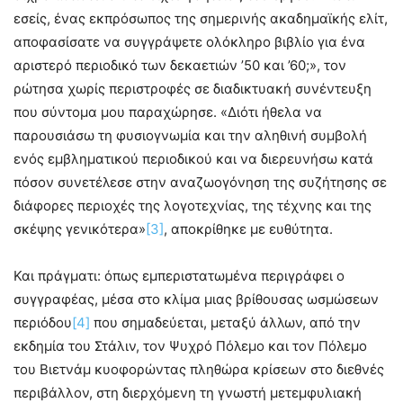
εσείς, ένας εκπρόσωπος της σημερινής ακαδημαϊκής ελίτ,
αποφασίσατε να συγγράψετε ολόκληρο βιβλίο για ένα
αριστερό περιοδικό των δεκαετιών ’50 και ’60;», τον
ρώτησα χωρίς περιστροφές σε διαδικτυακή συνέντευξη
που σύντομα μου παραχώρησε. «Διότι ήθελα να
παρουσιάσω τη φυσιογνωμία και την αληθινή συμβολή
ενός εμβληματικού περιοδικού και να διερευνήσω κατά
πόσον συνετέλεσε στην αναζωογόνηση της συζήτησης σε
διάφορες περιοχές της λογοτεχνίας, της τέχνης και της
σκέψης γενικότερα»
[3]
, αποκρίθηκε με ευθύτητα.
Και πράγματι: όπως εμπεριστατωμένα περιγράφει ο
συγγραφέας, μέσα στο κλίμα μιας βρίθουσας ωσμώσεων
περιόδου
[4]
που σημαδεύεται, μεταξύ άλλων, από την
εκδημία του Στάλιν, τον Ψυχρό Πόλεμο και τον Πόλεμο
του Βιετνάμ κυοφορώντας πληθώρα κρίσεων στο διεθνές
περιβάλλον, στη διερχόμενη τη γνωστή μετεμφυλιακή