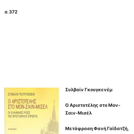
σ. 372
Συλβαίν Γκουγκενέμ
Ο Αριστοτέλης στο Μον-
Σαιν-Μισέλ
Μετάφραση Φανή Γαϊδατζή,