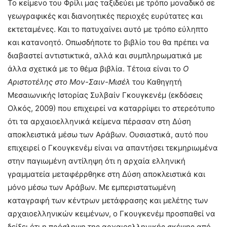
Το κείμενο του Φρίλι μας ταξιδεύει με τρόπο μοναδικό σε
γεωγραφικές και διανοητικές περιοχές ευρύτατες και
εκτεταμένες. Και το πατυχαίνει αυτό με τρόπο εύληπτο
και κατανοητό. Οπωσδήποτε το βιβλίο του θα πρέπει να
διαβαστεί αντιστικτικά, αλλά και συμπληρωματικά με
άλλα σχετικά με το θέμα βιβλία. Τέτοια είναι το
Ο
Αριστοτέλης στο Μον-Σαιν-Μισέλ
του Καθηγητή
Μεσαιωνικής Ιστορίας Συλβαίν Γκουγκενέμ (εκδόσεις
Ολκός, 2009) που επιχειρεί να καταρρίψει το στερεότυπο
ότι τα αρχαιοελληνικά κείμενα πέρασαν στη Δύση
αποκλειστικά μέσω των Αράβων. Ουσιαστικά, αυτό που
επιχειρεί ο Γκουγκενέμ είναι να απαντήσει τεκμηριωμένα
στην παγιωμένη αντίληψη ότι η αρχαία ελληνική
γραμματεία μεταφέρρθηκε στη Δύση αποκλειστικά και
μόνο μέσω των Αράβων. Με εμπεριστατωμένη
καταγραφή των κέντρων μετάφρασης και μελέτης των
αρχαιοελληνικών κειμένων, ο Γκουγκενέμ προσπαθεί να
δείξει ότι η πρόσληψη της αρχαιοελληνικής σκέψης από