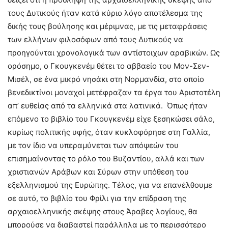
τους Δυτικούς ήταν κατά κύριο λόγο αποτέλεσμα της
δικής τους βούλησης και μέριμνας, με τις μεταφράσεις
των ελλήνων φιλοσόφων από τους Δυτικούς να
προηγούνται χρονολογικά των αντίστοιχων αραβικών. Ως
ορόσημο, ο Γκουγκενέμ θέτει το αββαείο του Μον-Σεν-
Μισέλ, σε ένα μικρό νησάκι στη Νορμανδία, στο οποίο
βενεδικτίνοι μοναχοί μετέφραζαν τα έργα του Αριστοτέλη
απ’ ευθείας από τα ελληνικά στα λατινικά. Όπως ήταν
επόμενο το βιβλίο του Γκουγκενέμ είχε ξεσηκώσει σάλο,
κυρίως πολιτικής υφής, όταν κυκλοφόρησε στη Γαλλία,
με τον ίδιο να υπεραμύνεται των απόψεών του
επισημαίνοντας το ρόλο του Βυζαντίου, αλλά και των
χριστιανών Αράβων και Σύρων στην υπόθεση του
εξελληνισμού της Ευρώπης. Τέλος, για να επανέλθουμε
σε αυτό, το βιβλίο του Φρίλι για την επίδραση της
αρχαιοελληνικής σκέψης στους Άραβες λογίους, θα
μπορούσε να διαβαστεί παράλληλα με το περισσότερο