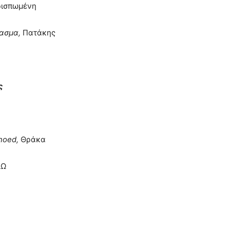
ρισπωμένη
ασμα,
Πατάκης
ς
noed,
Θράκα
ΑΩ