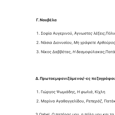
Γ. Νουβέλα
Σοφία Αυγερινού,
Άγνωστες λέξεις,
Πόλι
Νάσια Διονυσίου,
Μη γράφετε Αρθούρος
Νίκος Δαββέτας,
Η δεσμοφύλακας,
Πατά
Δ. Πρωτοεμφανιζόμενοι/-ες πεζογράφοι
Γιώργος Ψωμιάδης,
Η φωλιά
, Κίχλη
Μαρίνα Αγαθαγγελίδου,
Ρεπεράζ
, Πατά
3.Qabel,
Ο πατέρας μου, η πόλη μου και τα