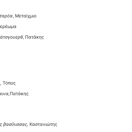
αταρόα
, Μεταίχμιο
Στερέωμα
σάτσγουερθ
, Πατάκης
υ,
Τόπος
αινα,
Πατάκης
ς βασίλισσας,
Καστανιώτης