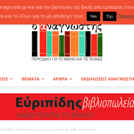
anagnostis.gr και για την βελτίωση της δικής σας εμπειρίας ότα
es και το «Όχι» για τη μη αποδοχή τους.
Περισσ
Ναι
Όχι
ΞΕΙΣ
ΘΕΜΑΤΑ
ΑΡΘΡΑ
ΕΚΔΗΛΩΣΕΙΣ ΑΝΑΓΝΩΣΤ
ΠΕΡΙΟΔΙΚΟ
ά Βραβεία Αναγνώστη: οι τρεις πρώτοι σε κάθε κατηγορία
Ο