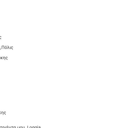
ς
,
Πόλις
κης
κης
 τριάντα μου
, Loggia