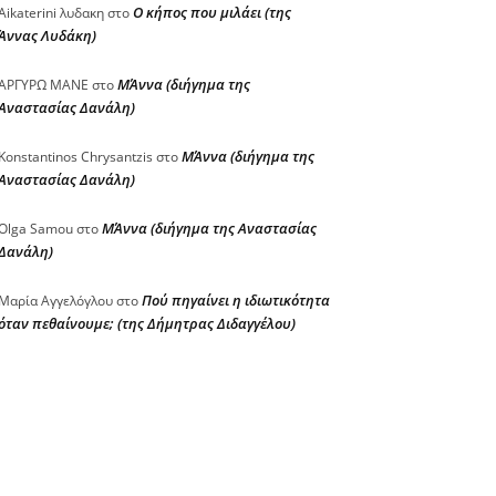
Ο κήπος που μιλάει (της
Aikaterini λυδακη
στο
Άννας Λυδάκη)
ΜΆννα (διήγημα της
ΑΡΓΥΡΩ ΜΑΝΕ
στο
Αναστασίας Δανάλη)
ΜΆννα (διήγημα της
Konstantinos Chrysantzis
στο
Αναστασίας Δανάλη)
ΜΆννα (διήγημα της Αναστασίας
Olga Samou
στο
Δανάλη)
Πού πηγαίνει η ιδιωτικότητα
Μαρία Αγγελόγλου
στο
όταν πεθαίνουμε; (της Δήμητρας Διδαγγέλου)