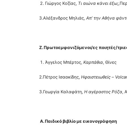
Γιώργος Κοζίας,
Τι αιώνα κάνει έξω;,
Πε
3.Αλέξανδρος Μηλιάς,
Απ’ την Αθήνα φάντ
Ζ. Πρωτοεμφανιζόμενοι/ες ποιητές/τριε
Άγγελος Μπέρτος,
Καρπάθια
, Θίνες
2.Πέτρος Ισαακίδης,
Ηφαιστειωθείς – Volca
3.Γεωργία Καλαφάτη,
Η αγέραστος Ρόζα
, 
Α. Παιδικό βιβλίο με εικονογράφηση