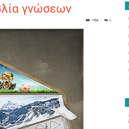
βλία γνώσεων
1784
0
ΑΝΑΓΝΩΣΤΗΣ
ΓΙΑ
ΤΟ