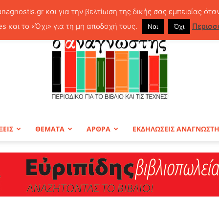
anagnostis.gr και για την βελτίωση της δικής σας εμπειρίας ότα
es και το «Όχι» για τη μη αποδοχή τους.
Περισσ
Ναι
Όχι
ΞΕΙΣ
ΘΕΜΑΤΑ
ΑΡΘΡΑ
ΕΚΔΗΛΩΣΕΙΣ ΑΝΑΓΝΩΣΤ
ΠΕΡΙΟΔΙΚΟ
Ο