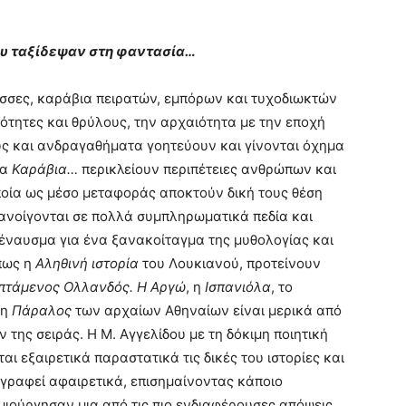
ου ταξίδεψαν στη φαντασία…
ασσες, καράβια πειρατών, εμπόρων και τυχοδιωκτών
ότητες και θρύλους, την αρχαιότητα με την εποχή
 και ανδραγαθήματα γοητεύουν και γίνονται όχημα
Τα
Καράβια…
περικλείουν περιπέτειες ανθρώπων και
οία ως μέσο μεταφοράς αποκτούν δική τους θέση
α ανοίγονται σε πολλά συμπληρωματικά πεδία και
έναυσμα για ένα ξανακοίταγμα της μυθολογίας και
όπως η
Αληθινή ιστορία
του Λουκιανού, προτείνουν
Ιπτάμενος Ολλανδός.
Η Αργώ
, η
Ισπανιόλα
, το
η
Πάραλος
των αρχαίων Αθηναίων
είναι μερικά από
της σειράς. Η Μ. Αγγελίδου με τη δόκιμη ποιητική
αι εξαιρετικά παραστατικά τις δικές του ιστορίες και
ογραφεί αφαιρετικά, επισημαίνοντας κάποιο
μιούργησαν μια από τις πιο ενδιαφέρουσες απόψεις