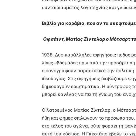
συνταιριάσματος λογοτεχνίας και γνώσεω
Βιβλία για καράβια, που αν τα σκεφτούμε
Οφσάιντ, Ματίας Ζίντελαρ ο Μότσαρτ τ
1938. Δυο παράλληλες αφηγήσεις ποδοσφαι
λίγες εβδομάδες πριν από την προσάρτηση 
εικονογραφούν παραστατικά την πολιτική 
ιδεολογίας. Στις αφηγήσεις διαβάζουμε ψή
δημιουργούν ερωτηματικά. Η σύντροφος του 
μπορεί κανένας να πει τη γνώμη του ανοιχτ
Ο λατρεμένος Ματίας Ζίντελαρ, ο Μότσαρτ
ήθη και φήμες σπιλώνουν το πρόσωπο του. 
στο τέλος του αγώνα, ούτε φοράει τη φανέ
αυτό του κόστισε. Η Γκεστάπο έβαλε το χέρ