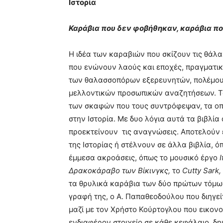
Ιστορία
Καράβια που δεν φοβήθηκαν, καράβια π
Η ιδέα των καραβιών που σκίζουν τις θάλ
που ενώνουν λαούς και εποχές, πραγματικ
των θαλασσοπόρων εξερευνητών, πολέμους
μελλοντικών προσωπικών αναζητήσεων. 
των σκαφών που τους συντρόφεψαν, τα οπ
στην Ιστορία. Με δυο λόγια αυτά τα βιβλί
προεκτείνουν τις αναγνώσεις. Αποτελούν 
της Ιστορίας ή στέλνουν σε άλλα βιβλία, 
έμμεσα ακροάσεις, όπως το μουσικό έργο
Δρακοκάραβο των Βίκινγκς,
το
Cutty
Sark
,
τα θρυλικά καράβια των δύο πρώτων τόμων 
γραφή της, ο Α. Παπαθεοδούλου που διηγείτ
μαζί με τον Χρήστο Κούρτογλου που εικον
ενδιαφέρον στοιχείο σε κάθε κεφάλαιο, δη