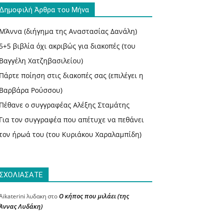
Δημοφιλή Άρθρα του Μήνα
ΜΆννα (διήγημα της Αναστασίας Δανάλη)
5+5 βιβλία όχι ακριβώς για διακοπές (του
Βαγγέλη Χατζηβασιλείου)
Πάρτε ποίηση στις διακοπές σας (επιλέγει η
Βαρβάρα Ρούσσου)
Πέθανε ο συγγραφέας Αλέξης Σταμάτης
Για τον συγγραφέα που απέτυχε να πεθάνει
τον ήρωά του (του Κυριάκου Χαραλαμπίδη)
ΣΧΟΛΙΑΣΑΤΕ
Ο κήπος που μιλάει (της
Aikaterini λυδακη
στο
Άννας Λυδάκη)