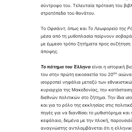
σύντροφο του. Τελευταία πρόταση του βιβ
στρατόπεδα του θανάτου.
Το
Οφσάιντ,
όπως και
Το Λεωφορείο της Ρ
μέσα από τη μυθοπλασία παίρνουν σοβαρά 
με έμμεσο τρόπο ζητήματα προς συζήτηση 
άποψης.
Το πάτημα του Έλληνα
είναι η ιστορική β
ου
του στην πρώτη εικοσαετία του 20
αιώνα 
ισορροπεί νηφάλια μεταξύ των εθνικιστι
κυριαρχία της Μακεδονίας, την κατάσταση
διεθνών πολιτικών στο ζήτημα. Την ίδια ισ
και για το ρόλο της εκκλησίας στις πολιτικ
πηγές για να διανθίσει το μυθιστόρημα και
κεφάλαιο, δεμένα με την πλοκή, παρουσιάζ
αναγνώστης αντιλαμβάνεται ότι η ελληνική 