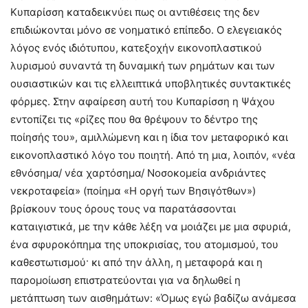
Κυπαρίσση καταδεικνύει πως οι αντιθέσεις της δεν
επιδιώκονται μόνο σε νοηματικό επίπεδο. Ο ελεγειακός
λόγος ενός ιδιότυπου, κατεξοχήν εικονοπλαστικού
λυρισμού συναντά τη δυναμική των ρημάτων και των
ουσιαστικών και τις ελλειπτικά υποβλητικές συντακτικές
φόρμες. Στην αφαίρεση αυτή του Κυπαρίσση η Ψάχου
εντοπίζει τις «ρίζες που θα θρέψουν το δέντρο της
ποίησής του», αμιλλώμενη και η ίδια τον μεταφορικό και
εικονοπλαστικό λόγο του ποιητή. Από τη μια, λοιπόν, «νέα
εθνόσημα/ νέα χαρτόσημα/ Νοσοκομεία ανδριάντες
νεκροταφεία» (ποίημα «Η οργή των Βησιγότθων»)
βρίσκουν τους όρους τους να παρατάσσονται
καταιγιστικά, με την κάθε λέξη να μοιάζει με μια σφυριά,
ένα σφυροκόπημα της υποκρισίας, του ατομισμού, του
καθεστωτισμού· κι από την άλλη, η μεταφορά και η
παρομοίωση επιστρατεύονται για να δηλωθεί η
μετάπτωση των αισθημάτων: «Όμως εγώ βαδίζω ανάμεσα