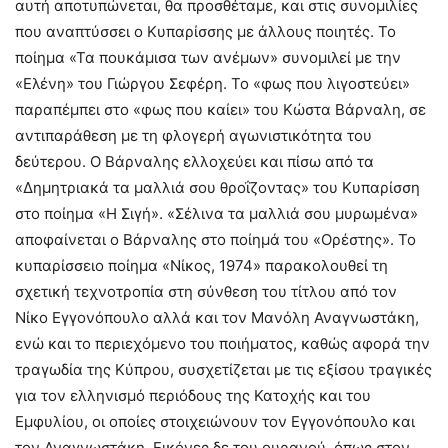
αυτή αποτυπώνεται, θα προσθέταμε, και στις συνομιλίες
που αναπτύσσει ο Κυπαρίσσης με άλλους ποιητές. Το
ποίημα «Τα πουκάμισα των ανέμων» συνομιλεί με την
«Ελένη» του Γιώργου Σεφέρη. Το «φως που λιγοστεύει»
παραπέμπει στο «φως που καίει» του Κώστα Βάρναλη, σε
αντιπαράθεση με τη φλογερή αγωνιστικότητα του
δεύτερου. Ο Βάρναλης ελλοχεύει και πίσω από τα
«Δημητριακά τα μαλλιά σου θροΐζοντας» του Κυπαρίσση
στο ποίημα «Η Σιγή». «Σέλινα τα μαλλιά σου μυρωμένα»
αποφαίνεται ο Βάρναλης στο ποίημά του «Ορέστης». Το
κυπαρίσσειο ποίημα «Νίκος, 1974» παρακολουθεί τη
σχετική τεχνοτροπία στη σύνθεση του τίτλου από τον
Νίκο Εγγονόπουλο αλλά και τον Μανόλη Αναγνωστάκη,
ενώ και το περιεχόμενο του ποιήματος, καθώς αφορά την
τραγωδία της Κύπρου, συσχετίζεται με τις εξίσου τραγικές
για τον ελληνισμό περιόδους της Κατοχής και του
Εμφυλίου, οι οποίες στοιχειώνουν τον Εγγονόπουλο και
τον Αναγνωστάκη. Εικόνες δε του ουρανού, όπως στον