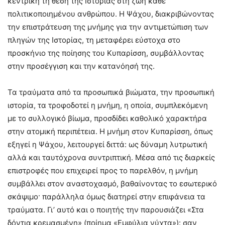
κεντρική τη θέση της Ιστορίας στη ζωή κάθε
πολιτικοποιημένου ανθρώπου. Η Ψάχου, διακριβώνοντας
την επιστράτευση της μνήμης για την αντιμετώπιση των
πληγών της Ιστορίας, τη μεταφέρει εύστοχα στο
προσκήνιο της ποίησης του Κυπαρίσση, συμβάλλοντας
στην προσέγγιση και την κατανόησή της.
Τα τραύματα από τα προσωπικά βιώματα, την προσωπική
ιστορία, τα τροφοδοτεί η μνήμη, η οποία, συμπλεκόμενη
με το συλλογικό βίωμα, προσδίδει καθολικό χαρακτήρα
στην ατομική περιπέτεια. Η μνήμη στον Κυπαρίσση, όπως
εξηγεί η Ψάχου, λειτουργεί διττά: ως δύναμη λυτρωτική
αλλά και ταυτόχρονα συντριπτική. Μέσα από τις διαρκείς
επιστροφές που επιχειρεί προς το παρελθόν, η μνήμη
συμβάλλει στον αναστοχασμό, βαθαίνοντας το εσωτερικό
σκάψιμο· παράλληλα όμως διατηρεί στην επιφάνεια τα
τραύματα. Γι’ αυτό και ο ποιητής την παρουσιάζει «Στα
δόντια κρεμασμένη» (ποίημα «Εμφύλια νύχτα»): σαν