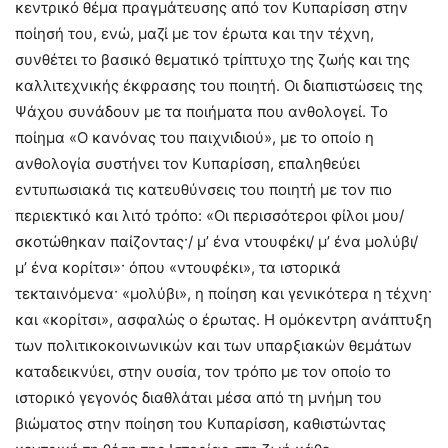
κεντρικό θέμα πραγμάτευσης από τον Κυπαρίσση στην
ποίησή του, ενώ, μαζί με τον έρωτα και την τέχνη,
συνθέτει το βασικό θεματικό τρίπτυχο της ζωής και της
καλλιτεχνικής έκφρασης του ποιητή. Οι διαπιστώσεις της
Ψάχου συνάδουν με τα ποιήματα που ανθολογεί. Το
ποίημα «Ο κανόνας του παιχνιδιού», με το οποίο η
ανθολογία συστήνει τον Κυπαρίσση, επαληθεύει
εντυπωσιακά τις κατευθύνσεις του ποιητή με τον πιο
περιεκτικό και λιτό τρόπο: «Οι περισσότεροι φίλοι μου/
σκοτώθηκαν παίζοντας·/ μ’ ένα ντουφέκι/ μ’ ένα μολύβι/
μ’ ένα κορίτσι»· όπου «ντουφέκι», τα ιστορικά
τεκταινόμενα· «μολύβι», η ποίηση και γενικότερα η τέχνη·
και «κορίτσι», ασφαλώς ο έρωτας. Η ομόκεντρη ανάπτυξη
των πολιτικοκοινωνικών και των υπαρξιακών θεμάτων
καταδεικνύει, στην ουσία, τον τρόπο με τον οποίο το
ιστορικό γεγονός διαθλάται μέσα από τη μνήμη του
βιώματος στην ποίηση του Κυπαρίσση, καθιστώντας