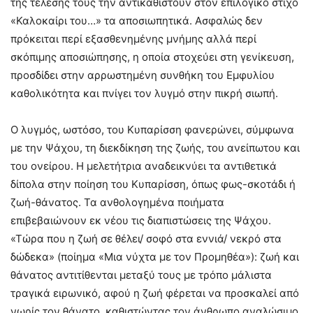
της τέλεσής τους την αντικαθιστούν στον επιλογικό στίχο
«Καλοκαίρι του…» τα αποσιωπητικά. Ασφαλώς δεν
πρόκειται περί εξασθενημένης μνήμης αλλά περί
σκόπιμης αποσιώπησης, η οποία στοχεύει στη γενίκευση,
προσδίδει στην αρρωστημένη συνθήκη του Εμφυλίου
καθολικότητα και πνίγει τον λυγμό στην πικρή σιωπή.
Ο λυγμός, ωστόσο, του Κυπαρίσση φανερώνει, σύμφωνα
με την Ψάχου, τη διεκδίκηση της ζωής, του ανείπωτου και
του ονείρου. Η μελετήτρια αναδεικνύει τα αντιθετικά
δίπολα στην ποίηση του Κυπαρίσση, όπως φως-σκοτάδι ή
ζωή-θάνατος. Τα ανθολογημένα ποιήματα
επιβεβαιώνουν εκ νέου τις διαπιστώσεις της Ψάχου.
«Τώρα που η ζωή σε θέλει/ σοφό στα εννιά/ νεκρό στα
δώδεκα» (ποίημα «Μια νύχτα με τον Προμηθέα»): ζωή και
θάνατος αντιτίθενται μεταξύ τους με τρόπο μάλιστα
τραγικά ειρωνικό, αφού η ζωή φέρεται να προσκαλεί από
νωρίς τον θάνατο, καθιστώντας τον άνθρωπο αναλώσιμο