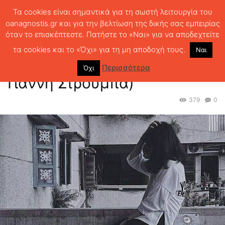
Τα cookies είναι σημαντικά για τη σωστή λειτουργία του
oanagnostis.gr και για την βελτίωση της δικής σας εμπειρίας
όταν το επισκέπτεστε. Πατήστε το «Ναι» για να αποδεχτείτε
ΑΡΧΙΚΗ
ΚΡΙΤΙΚΗ ΒΙΒΛΙΟΥ
ΚΡΙΤΙΚΕΣ
Κυπαρίσσης μεσίστιος (του
Γιάννη Στρούμπα)
τα cookies και το «Όχι» για τη μη αποδοχή τους.
Ναι
Κυπαρίσσης μεσίστιος (του
Περισσότερα
Όχι
Γιάννη Στρούμπα)
379
0