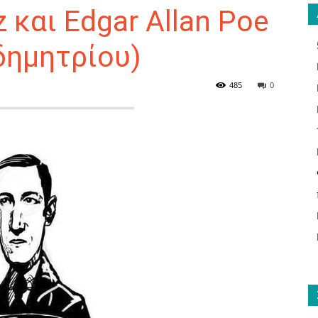
z και Edgar Allan Poe
δημητρίου)
ΑΝΑΓΝΩΣΤΗΣ
485
0
ΓΙΑ
ΤΟ