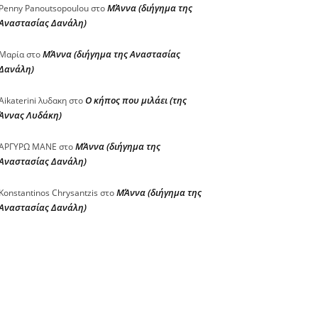
ΜΆννα (διήγημα της
Penny Panoutsopoulou
στο
Αναστασίας Δανάλη)
ΜΆννα (διήγημα της Αναστασίας
Μαρία
στο
Δανάλη)
Ο κήπος που μιλάει (της
Aikaterini λυδακη
στο
Άννας Λυδάκη)
ΜΆννα (διήγημα της
ΑΡΓΥΡΩ ΜΑΝΕ
στο
Αναστασίας Δανάλη)
ΜΆννα (διήγημα της
Konstantinos Chrysantzis
στο
Αναστασίας Δανάλη)