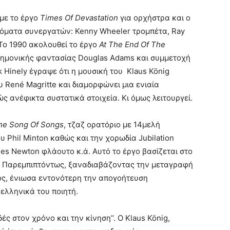
 με το έργο
Times Of Devastation
για ορχήστρα και ο
νόματα συνεργατών: Kenny Wheeler τρομπέτα, Ray
Το 1990 ακολουθεί το έργο
At The End Of The
τημονικής φαντασίας Douglas Adams και συμμετοχή
k Hinely έγραψε ότι η μουσική του Klaus König
 René Magritte και διαμορφώνει μια ενιαία
 ανέφικτα συστατικά στοιχεία. Κι όμως λειτουργεί.
he Song Of Songs
, τζαζ ορατόριο με 14μελή
υ Phil Minton καθώς και την χορωδία Jubilation
es Newton φλάουτο κ.ά. Αυτό το έργο βασίζεται στο
’’. Παρεμπιπτόντως, ξαναδιαβάζοντας την μεταγραφή
ρος, ένιωσα εντονότερη την απογοήτευση
 ελληνικά του ποιητή.
υδές στον χρόνο και την κίνηση’’. Ο Klaus König,