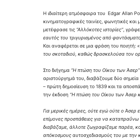
Η ιδιαίτερη ατμόσφαιρα του Edgar Allan P
κινηματογραφικές ταινίες, φωνητικές και 
μετέφρασε τις
‘’Αλλόκοτες ιστορίες’’
, γράφε
εαυτός του τριγυρισμένος από φαντάσματ
Και αναφέρεται σε μια φράση του ποιητή:
«
του σκοταδιού, καθώς δρασκελούσα τον ο
Στο διήγημα
‘’Η πτώση του Οίκου των Άσερ’’
αριστούργημά του, διαβάζουμε δύο σημεία
– πρώτη δημοσίευση το 1839 και τα αποσπ
την έκδοση
‘’Η πτώση του Οίκου των Άσερ 
Για μερικές ημέρες, ούτε εγώ ούτε ο Άσερ 
επίμονες προσπάθειες για να καταπραΰνω 
διαβάζαμε, άλλοτε ζωγραφίζαμε παρέα, κα
απόκοσμους
αυτοσχεδιασμούς
του με την κ