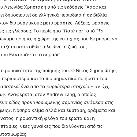
του Λεωνίδα Χρηστάκη από τις εκδόσεις ‘’Χάος και
ει δημοσιευτεί σε ελληνικά περιοδικά ή σε βιβλία
τον διαφορετικούς μεταφραστές. Λέξεις, φράσεις-
ες τις γλώσσες. Το περίφημο
‘’Ποτέ πια’’
από
‘’Το
ώνυμο ποίημα, η χώρα της ευτυχίας που δε μπορεί να
ντάζεται και καθώς τελειώνει η ζωή του,
’του Ελντοράντο το σημάδι’’.
 η μουσικότητα της ποίησής του. Ο Νίκος Σημηριώτης,
 περισσότερα και τα πιο σημαντικά ποιήματα του
αποτελεί ένα από τα κυριώτερα στοιχεία – αν όχι,
ου»
. Αναφέρεται στον Andrew Lang, ο οποίος
ένα είδος προκαθορισμένης αρμονίας ανάμεσα στις
ψεις»
. Νοσηρό κλίμα αλλά και έκσταση, οράματα και
άνατος, η ρομαντική φλόγα του έρωτα και η
πτασίες, νέες γυναίκες που διαλύονται από τις
υτοτιμωρίας.