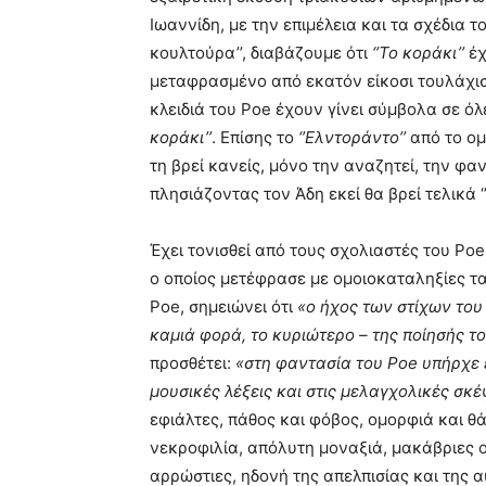
Ιωαννίδη, με την επιμέλεια και τα σχέδια 
κουλτούρα’’, διαβάζουμε ότι
‘’Το κοράκι’’
έχ
μεταφρασμένο από εκατόν είκοσι τουλάχισ
κλειδιά του Poe έχουν γίνει σύμβολα σε όλ
κοράκι’’
. Επίσης το
‘’Ελντοράντο’’
από το ομ
τη βρεί κανείς, μόνο την αναζητεί, την φα
πλησιάζοντας τον Άδη εκεί θα βρεί τελικά ‘
Έχει τονισθεί από τους σχολιαστές του Poe
ο οποίος μετέφρασε με ομοιοκαταληξίες τα
Poe, σημειώνει ότι
«ο ήχος των στίχων του 
καμιά φορά, το κυριώτερο – της ποίησής τ
προσθέτει:
«στη φαντασία του Poe υπήρχε 
μουσικές λέξεις και στις μελαγχολικές σκέ
εφιάλτες, πάθος και φόβος, ομορφιά και θ
νεκροφιλία, απόλυτη μοναξιά, μακάβριες ο
αρρώστιες, ηδονή της απελπισίας και της α