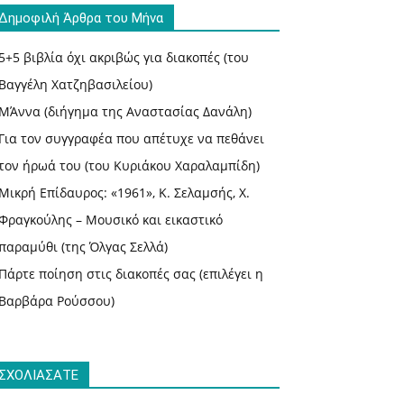
Δημοφιλή Άρθρα του Μήνα
5+5 βιβλία όχι ακριβώς για διακοπές (του
Βαγγέλη Χατζηβασιλείου)
ΜΆννα (διήγημα της Αναστασίας Δανάλη)
Για τον συγγραφέα που απέτυχε να πεθάνει
τον ήρωά του (του Κυριάκου Χαραλαμπίδη)
Μικρή Επίδαυρος: «1961», Κ. Σελαμσής, Χ.
Φραγκούλης – Μουσικό και εικαστικό
παραμύθι (της Όλγας Σελλά)
Πάρτε ποίηση στις διακοπές σας (επιλέγει η
Βαρβάρα Ρούσσου)
ΣΧΟΛΙΑΣΑΤΕ