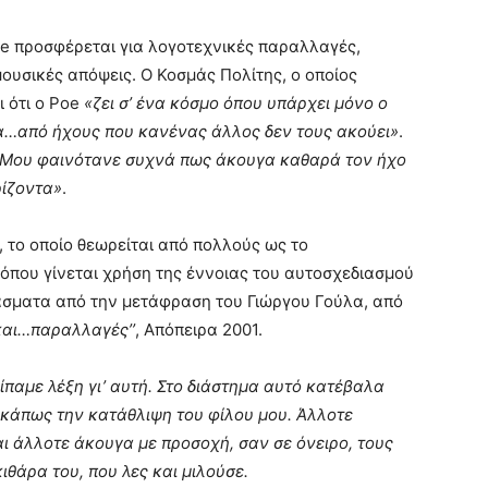
oe προσφέρεται για λογοτεχνικές παραλλαγές,
μουσικές απόψεις. Ο Κοσμάς Πολίτης, ο οποίος
ι ότι ο Poe
«ζει σ’ ένα κόσμο όπου υπάρχει μόνο ο
α…από ήχους που κανένας άλλος δεν τους ακούει»
.
Μου φαινότανε συχνά πως άκουγα καθαρά τον ήχο
ρίζοντα»
.
, το οποίο θεωρείται από πολλούς ως το
 όπου γίνεται χρήση της έννοιας του αυτοσχεδιασμού
άσματα από την μετάφραση του Γιώργου Γούλα, από
και…παραλλαγές’’
, Απόπειρα 2001.
είπαμε λέξη γι’ αυτή. Στο διάστημα αυτό κατέβαλα
κάπως την κατάθλιψη του φίλου μου. Άλλοτε
ι άλλοτε άκουγα με προσοχή, σαν σε όνειρο, τους
ιθάρα του, που λες και μιλούσε.