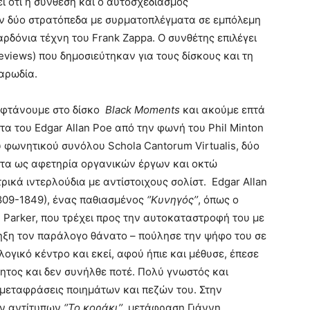
ί ότι η σύνθεση και ο αυτοσχεδιασμός
ν δύο στρατόπεδα με συρματοπλέγματα σε εμπόλεμη
ρδόνια τέχνη του Frank Zappa. Ο συνθέτης επιλέγει
views) που δημοσιεύτηκαν για τους δίσκους και τη
παρωδία.
ι φτάνουμε στο δίσκο
Black Moments
και ακούμε επτά
τα του Edgar Allan Poe από την φωνή του Phil Minton
υ φωνητικού συνόλου Schola Cantorum Virtualis, δύο
τα ως αφετηρία οργανικών έργων και οκτώ
ρικά ιντερλούδια με αντίστοιχους σολίστ. Edgar Allan
809-1849), ένας παθιασμένος
‘’Κυνηγός’’
, όπως ο
e Parker, που τρέχει προς την αυτοκαταστροφή του με
ξη τον παράλογο θάνατο – πούλησε την ψήφο του σε
λογικό κέντρο και εκεί, αφού ήπιε και μέθυσε, έπεσε
ητος και δεν συνήλθε ποτέ. Πολύ γνωστός και
μεταφράσεις ποιημάτων και πεζών του. Στην
ων αντίτυπων
‘’Το κοράκι’’
, μετάφραση Γιάννη