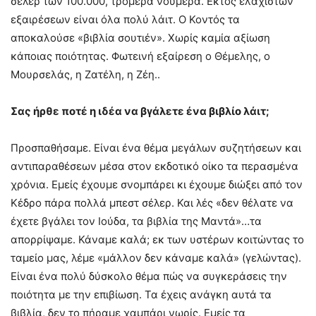
σέλερ των 100.000, τρομερά νούμερα. Εκτός ελάχιστων
εξαιρέσεων είναι όλα πολύ λάιτ. Ο Κοντός τα
αποκαλούσε «βιβλία σουτιέν». Χωρίς καμία αξίωση
κάποιας ποιότητας. Φωτεινή εξαίρεση ο Θέμελης, ο
Μουρσελάς, η Ζατέλη, η Ζέη..
Σας ήρθε ποτέ η ιδέα να βγάλετε ένα βιβλίο λάιτ;
Προσπαθήσαμε. Είναι ένα θέμα μεγάλων συζητήσεων και
αντιπαραθέσεων μέσα στον εκδοτικό οίκο τα περασμένα
χρόνια. Εμείς έχουμε σνομπάρει κι έχουμε διώξει από τον
Κέδρο πάρα πολλά μπεστ σέλερ. Και λές «δεν θέλατε να
έχετε βγάλει τον Ιούδα, τα βιβλία της Μαντά»…τα
απορρίψαμε. Κάναμε καλά; εκ των υστέρων κοιτώντας το
ταμείο μας, λέμε «μάλλον δεν κάναμε καλά» (γελώντας).
Είναι ένα πολύ δύσκολο θέμα πώς να συγκεράσεις την
ποιότητα με την επιβίωση. Τα έχεις ανάγκη αυτά τα
βιβλία, δεν το πήραμε χαμπάρι νωρίς. Εμείς τα