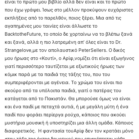
είναι το πρώτο μου βιβλίο αλλά δεν είναι και το πρώτο
που έχω γράψει. Ίσως στο μέλλον προκύψουν ευχάριστες
εκπλήξεις από το παρελθόν, ποιος ξέρει. Μια από τις
αγαπημένες μου ταινίες είναι άλλωστε το
BacktotheFuture, το οποίο δε χορταίνω να το βλέπω ξανά
και ξανά, αλλά η πιο λατρεμένη απ’ όλες είναι το Dr.
Strangelove,με τον απολαυστικό PeterSellers. Ο δικός
μου ήρωας στο «Κουτί», ο Αρίφ,νομίζει ότι είναι εξωγήινος
γιατί περισσότερο ταυτίζεται με εξωτικούς ήρωες των
κόμικ παρά με τα παιδιά της τάξης του, που του
συμπεριφέρονται με αγένεια. Το χρώμα του είναι πιο
σκούρο από τα υπόλοιπα παιδιά, γιατί ο πατέρας του
κατάγεται από το Πακιστάν. Θα μπορούσε όμως να είναι
και ένα παιδί με πεταχτά αυτιά, ή με μεγάλη μύτη ή ένα
παιδί που φοράει περίεργα ρούχα, κάποιος που ακούει
μυστήρια μουσική ή υποστηρίζει μια άλλη ομάδα. Κάποιος
διαφορετικός. Η φαντασία τουΑρίφ δεν τον κρατάει μόνο
στην τάξη της έκτης δημοτικού που επισκέπτεται κάθε