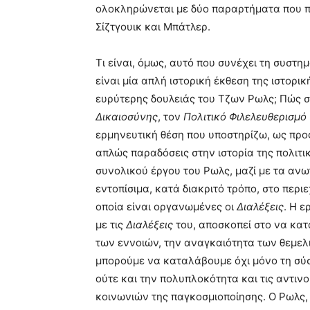
ολοκληρώνεται με δύο παραρτήματα που π
Σίζτγουικ και Μπάτλερ.
Τι είναι, όμως, αυτό που συνέχει τη συσ
είναι μία απλή ιστορική έκθεση της ιστορ
ευρύτερης δουλειάς του Τζων Ρωλς; Πώς σ
Δικαιοσύνης
, τον
Πολιτικό Φιλελευθερισμό
ερμηνευτική θέση που υποστηρίζω, ως προ
απλώς παραδόσεις στην ιστορία της πολιτ
συνολικού έργου του Ρωλς, μαζί με τα ανω
εντοπίσιμα, κατά διακριτό τρόπο, στο περ
οποία είναι οργανωμένες οι
Διαλέξεις
. Η ε
με τις
Διαλέξεις
του, αποσκοπεί στο να κατα
των εννοιών, την αναγκαιότητα των θεμελι
μπορούμε να καταλάβουμε όχι μόνο τη σύ
ούτε και την πολυπλοκότητα και τις αντι
κοινωνιών της παγκοσμιοποίησης. Ο Ρωλς, 