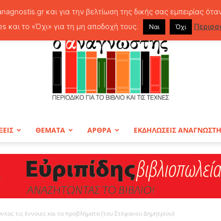
anagnostis.gr και για την βελτίωση της δικής σας εμπειρίας ότα
es και το «Όχι» για τη μη αποδοχή τους.
Περισσ
Ναι
Όχι
ΞΕΙΣ
ΘΕΜΑΤΑ
ΑΡΘΡΑ
ΕΚΔΗΛΩΣΕΙΣ ΑΝΑΓΝΩΣΤ
ΠΕΡΙΟΔΙΚΟ
ντας τις έννοιες και τα προβλήματα (του Στέφανου Δημητρίου)
Ο