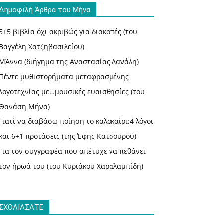
Δημοφιλή Άρθρα του Μήνα
5+5 βιβλία όχι ακριβώς για διακοπές (του
Βαγγέλη Χατζηβασιλείου)
ΜΆννα (διήγημα της Αναστασίας Δανάλη)
Πέντε μυθιστορήματα μεταφρασμένης
λογοτεχνίας με…μουσικές ευαισθησίες (του
Θανάση Μήνα)
Γιατί να διαβάσω ποίηση το καλοκαίρι:4 λόγοι
και 6+1 προτάσεις (της Έφης Κατσουρού)
Για τον συγγραφέα που απέτυχε να πεθάνει
τον ήρωά του (του Κυριάκου Χαραλαμπίδη)
ΣΧΟΛΙΑΣΑΤΕ