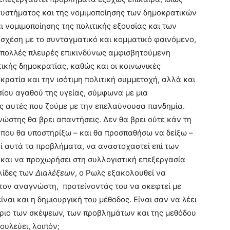
 συστήματος και της νομιμοποίησης των δημοκρατικών
ι νομιμοποίησης της πολιτικής εξουσίας και των
 σχέση με το συνταγματικό και κομματικό φαινόμενο,
 πολλές πλευρές επικινδύνως αμφισβητούμενη
ικής δημοκρατίας, καθώς και οι κοινωνικές
κρατία και την ισότιμη πολιτική συμμετοχή, αλλά και
σίου αγαθού της υγείας, σύμφωνα με μια
ως αυτές που ζούμε με την επελαύνουσα πανδημία.
νώστης θα βρει απαντήσεις. Δεν θα βρει ούτε κάν τη
που θα υποστηρίξω – και θα προσπαθήσω να δείξω –
τεί αυτά τα προβλήματα, να αναστοχαστεί επί των
αι να προχωρήσει στη συλλογιστική επεξεργασία
λίδες των
Διαλέξεων
, ο Ρωλς εξακολουθεί να
ε τον αναγνώστη, προτείνοντάς του να σκεφτεί με
αι και η δημιουργική του μέθοδος. Είναι σαν να λέει
ήριο των σκέψεων, των προβλημάτων και της μεθόδου
ουλεύει, λοιπόν;