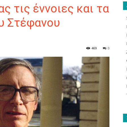
ς τις έννοιες και τα
υ Στέφανου
ΑΝΑΓΝΩΣΤΗΣ
469
0
ΓΙΑ
ΤΟ