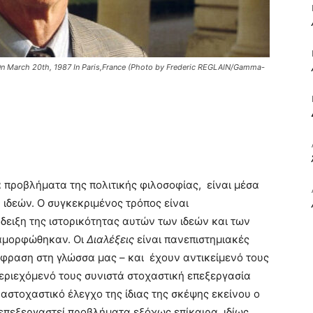
ΒΙΒΛΙΟ
 March 20th, 1987 In Paris,France (Photo by Frederic REGLAIN/Gamma-
ΚΑΙ
α προβλήματα της πολιτικής φιλοσοφίας, είναι μέσα
 ιδεών. Ο συγκεκριμένος τρόπος είναι
δειξη της ιστορικότητας αυτών των ιδεών και των
ΤΙΣ
ιαμορφώθηκαν. Οι
Διαλέξεις
είναι πανεπιστημιακές
άφραση στη γλώσσα μας – και έχουν αντικείμενό τους
 περιεχόμενό τους συνιστά στοχαστική επεξεργασία
ναστοχαστικό έλεγχο της ίδιας της σκέψης εκείνου ο
α επεξεργαστεί προβλήματα εξόχως επίκαιρα, ιδίως
ΤΕΧΝΕΣ