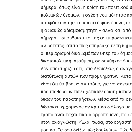
σήμερα, όπως είναι η κρίση του πολιτικού
πολιτικών θεσμών, η σχέση νομιμότητας κα
αποφάσεών της, το κρατικό φαινόμενο, σε
η αξιακώς αδιαμφισβήτητη – αλλά και από
σήμερα – σπουδαιότητα της αντιπροσωπευτ
ανισότητες και το πώς επηρεάζουν τη δημο
οι περιορισμοί δικαιωμάτων υπέρ του δημο
δικαιοπολιτική στάθμιση, σε συνθήκες όπ
Δεν υποστηρίζω ότι, στις
Διαλέξεις
, ο αναγ
διατύπωση αυτών των προβλημάτων. Αυτό 
είναι ότι θα βρει έναν τρόπο, για να σκεφ
προϋποθέσεων των σχετικών ερωτημάτων κ
δικών του παρατηρήσεων. Μέσα από τα σε
διδάσκει, ερχόμενος σε κριτικό διάλογο μ
τρόπο αναστοχαστικά ισορροπημένο, που είν
στον αναγνώστη: «Έλα, τώρα, στο εργαστ
μου και θα σου δείξω πώς δουλεύω». Πώς δ