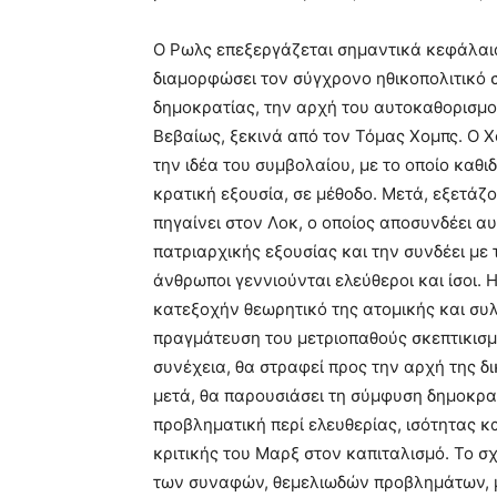
Ο Ρωλς επεξεργάζεται σημαντικά κεφάλαια
διαμορφώσει τον σύγχρονο ηθικοπολιτικό σ
δημοκρατίας, την αρχή του αυτοκαθορισμού
Βεβαίως, ξεκινά από τον Τόμας Χομπς. Ο Χ
την ιδέα του συμβολαίου, με το οποίο καθιδ
κρατική εξουσία, σε μέθοδο. Μετά, εξετάζο
πηγαίνει στον Λοκ, ο οποίος αποσυνδέει αυ
πατριαρχικής εξουσίας και την συνδέει με
άνθρωποι γεννιούνται ελεύθεροι και ίσοι.
κατεξοχήν θεωρητικό της ατομικής και συ
πραγμάτευση του μετριοπαθούς σκεπτικισμο
συνέχεια, θα στραφεί προς την αρχή της δι
μετά, θα παρουσιάσει τη σύμφυση δημοκρατ
προβληματική περί ελευθερίας, ισότητας κα
κριτικής του Μαρξ στον καπιταλισμό. Το σ
των συναφών, θεμελιωδών προβλημάτων, μ