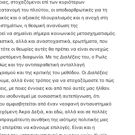
οιες, στοχαζόμενοι επί των κυριότερων
κατανομή του πλούτου, οι αποδιαρθρωτικές για τη
ικός και ο αξιακός πλουραλισμός και η ανοχή στη
συστημάτων, η θεσμική ανανέωση της
ρεί να σημαίνει σήμερα κοινωνικός μετασχηματισμός.
ταστικά, αλλά και αναστοχαστικά, ερωτήματα, που
ότε οι θεωρίες αυτές θα πρέπει να είναι συνεχώς
παρεπόμενη διαφωνία. Με τις
Διαλέξεις
του, ο Ρωλς
αθώς και την αντιπαραθετική ανταλλαγή
ασμού και της κριτικής του μεθόδου. Οι
Διαλέξεις
ουμε, αλλά ένας τρόπος για να στοχαζόμαστε το πώς
ις, με ποιες έννοιες και από πού αυτές μας ήλθαν.
ου ισοδυναμεί με ουσιαστική αυτεπίγνωση, ότι
ου αμφισβητείται από έναν νεοφανή αντισυστημικό
ρχόμενη Άκρα Δεξιά, και εδώ, αλλά και σε πολλές
απραγμάτευτη συνθήκη της ισότιμης πολιτικής μας
επιτρέπει να κάνουμε επιλογές. Είναι και η