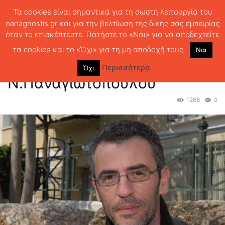
Τα cookies είναι σημαντικά για τη σωστή λειτουργία του
oanagnostis.gr και για την βελτίωση της δικής σας εμπειρίας
όταν το επισκέπτεστε. Πατήστε το «Ναι» για να αποδεχτείτε
ΑΡΧΙΚΗ
ΚΡΙΤΙΚΗ ΒΙΒΛΙΟΥ
ΚΡΙΤΙΚΕΣ
Η σπείρα της μνήμης του
Ν.Παναγιωτόπουλου
τα cookies και το «Όχι» για τη μη αποδοχή τους.
Ναι
Η σπείρα της μνήμης του
Περισσότερα
Όχι
Ν.Παναγιωτόπουλου
1268
0