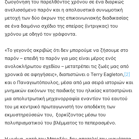
ζωογόνηση του παρελθόντος χρόνου σε ένα διαρκώς
ανελισσόμενο παρόν και η απολαυστικά συνωμοτική
μετοχή των δύο άκρων της επικοινωνιακής διαδικασίας
σε ένα δαιμόνιο σχέδιο της σπείρας (ίντριγκας) του
χρόνου με οδηγό τον γράφοντα.
«Το γεγονός ακριβώς ότι δεν μπορούμε να ζήσουμε στο
παρόν – επειδή το παρόν για μας είναι μέρος ενός
ανολοκλήρωτου σχεδίου – μετατρέπει τις ζωές μας από
χρονικά σε αφηγήσεις», διαπιστώνει ο Terry Eagleton,
[2]
και ο Παναγιωτόπουλος, μέσα από μια σειρά ιστοριών και
μνημικών εικόνων της παιδικής του ηλικίας καταστρώνει
μια απολυτρωτική μηχανορραφία εναντίον τού εαυτού
του με κεντρικό πρωταγωνιστή τον αποδέκτη των
εκμυστηρεύσεών του, ξορκίζοντας μέσω του
πολυπρισματικού του βλέμματος το πεπερασμένο.
Η μνήμη, κατά τον Μπερξόν, δεν αποτελεί την ικανότητα