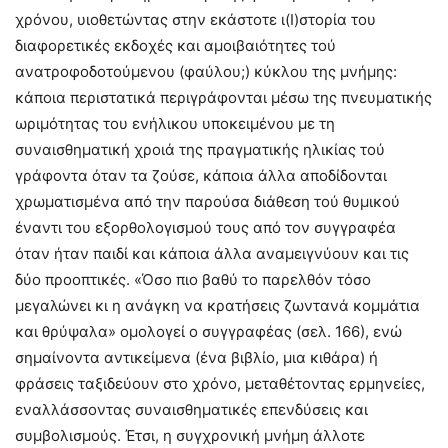
χρόνου, υιοθετώντας στην εκάστοτε ι(Ι)στορία του
διαφορετικές εκδοχές και αμοιβαιότητες τού
ανατροφοδοτούμενου (φαύλου;) κύκλου της μνήμης:
κάποια περιστατικά περιγράφονται μέσω της πνευματικής
ωριμότητας του ενήλικου υποκειμένου με τη
συναισθηματική χροιά της πραγματικής ηλικίας τού
γράφοντα όταν τα ζούσε, κάποια άλλα αποδίδονται
χρωματισμένα από την παρούσα διάθεση τού θυμικού
έναντι του εξορθολογισμού τους από τον συγγραφέα
όταν ήταν παιδί και κάποια άλλα αναμειγνύουν και τις
δύο προοπτικές. «Όσο πιο βαθύ το παρελθόν τόσο
μεγαλώνει κι η ανάγκη να κρατήσεις ζωντανά κομμάτια
και θρύψαλα» ομολογεί ο συγγραφέας (σελ. 166), ενώ
σημαίνοντα αντικείμενα (ένα βιβλίο, μια κιθάρα) ή
φράσεις ταξιδεύουν στο χρόνο, μεταθέτοντας ερμηνείες,
εναλλάσσοντας συναισθηματικές επενδύσεις και
συμβολισμούς. Έτσι, η συγχρονική μνήμη άλλοτε