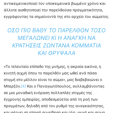
αντικειμενικοποιεί τον υποκειμενικά βιωμένο χρόνο και
άλλοτε αισθητοποιεί την παρελθούσα πραγματικότητα,
εγγράφοντας τα σημαίνοντά της στο αρχείο του σώματος.
ΌΣΟ ΠΙΟ ΒΑΘΎ ΤΟ ΠΑΡΕΛΘΌΝ ΤΌΣΟ
ΜΕΓΑΛΏΝΕΙ ΚΙ Η ΑΝΆΓΚΗ ΝΑ
ΚΡΑΤΉΣΕΙΣ ΖΩΝΤΑΝΆ ΚΟΜΜΆΤΙΑ
ΚΑΙ ΘΡΎΨΑΛΑ
«Το τελευταίο επίπεδο της μνήμης, η ακραία εικόνα, η
κινητή αιχμή όπου το παρελθόν μας ωθεί ανά πάσα
στιγμή στο μέλλον είναι το σώμα», μας διαβεβαιώνει ο
Μπερξόν.
[4]
Και ο Παναγιωτόπουλος, συλλαμβάνοντας
σε μια μοναδική ενόραση πολλαπλές στιγμές της
έγχρονης εμπειρίας, αποδεσμεύεται από τη ροή των
πραγμάτων, δηλαδή από τον ρυθμό της αναγκαιότητας,
και φέρνει σε επαφή συνείδηση και ύλη, ψυχή και σώμα