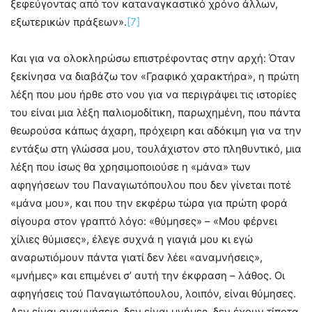
ξεφεύγοντας από τον καταναγκαστικό χρόνο άλλων,
εξωτερικών πράξεων».
[7]
Και για να ολοκληρώσω επιστρέφοντας στην αρχή: Όταν
ξεκίνησα να διαβάζω τον «Γραφικό χαρακτήρα», η πρώτη
λέξη που μου ήρθε στο νου για να περιγράψει τις ιστορίες
του είναι μια λέξη παλιομοδίτικη, παρωχημένη, που πάντα
θεωρούσα κάπως άχαρη, πρόχειρη και αδόκιμη για να την
εντάξω στη γλώσσα μου, τουλάχιστον στο πληθυντικό, μια
λέξη που ίσως θα χρησιμοποιούσε η «μάνα» των
αφηγήσεων του Παναγιωτόπουλου που δεν γίνεται ποτέ
«μάνα μου», και που την εκφέρω τώρα για πρώτη φορά
σίγουρα στον γραπτό λόγο: «θύμησες» – «Μου φέρνει
χίλιες θύμισες», έλεγε συχνά η γιαγιά μου κι εγώ
αναρωτιόμουν πάντα γιατί δεν λέει «αναμνήσεις»,
«μνήμες» και επιμένει σ’ αυτή την έκφραση – λάθος. Οι
αφηγήσεις τού Παναγιωτόπουλου, λοιπόν, είναι θύμησες.
Δεν είναι αναμνήσεις, δεν είναι μνήμες, δεν έχουν τίποτα