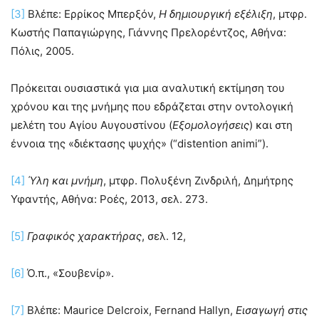
[3]
Βλέπε: Ερρίκος Μπερξόν,
Η δημιουργική εξέλιξη
, μτφρ.
Κωστής Παπαγιώργης, Γιάννης Πρελορέντζος, Αθήνα:
Πόλις, 2005.
Πρόκειται ουσιαστικά για μια αναλυτική εκτίμηση του
χρόνου και της μνήμης που εδράζεται στην οντολογική
μελέτη του Αγίου Αυγουστίνου (
Εξομολογήσεις
) και στη
έννοια της «διέκτασης ψυχής» (“distention animi”).
[4]
Ύλη και μνήμη
, μτφρ. Πολυξένη Ζινδριλή, Δημήτρης
Υφαντής, Αθήνα: Ροές, 2013, σελ. 273.
[5]
Γραφικός χαρακτήρας
, σελ. 12,
[6]
Ό.π., «Σουβενίρ».
[7]
Βλέπε: Maurice Delcroix, Fernand Hallyn,
Εισαγωγή στις