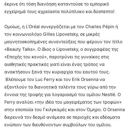
έκρινε ότι τόση διανόηση καταντούσε το εμπορικό
εγχείρημά τους αχρείαστα πολύπλοκο και δύσπεπτο!
Ομοίως, η L’Oréal συνεργάζεται με τον Charles Pépin ή
τον κοινωνιολόγο Gilles Lipovetsky, σε μικρές
μαγνητοσκοπημένες συνεντεύξεις που φέρουν τον τίτλο
«Beauty Talks». Ο ίδιος ο Lipovetsky, ο συγγραφέας της
«Εποχής του κενού», παροτρύνει τις γυναίκες στις
αισθητικές πρακτικές γιατί είναι ένας τρόπος να
ανακτήσουν ξανά την κυριαρχία του εαυτού τους.
Βλέπουμε τον Luc Ferry και τον Erik Orsenna να
εξαντλούν τα διανοητικά ταλέντα τους γύρω από την
έννοια της τροφής για λογαριασμό του ομίλου Nestlé. Ο
Ferry αναλύει «την ιδέα του μαγειρέματος των τροφών»
στην εποποιία του Γκιλγκαμές και στον Όμηρο. Ο Orsenna
διερευνά τον δεσμό ανάμεσα σε περιοχές και εδέσματα
ενώπιον των διευθύνοντων συμβούλων του ομίλου.