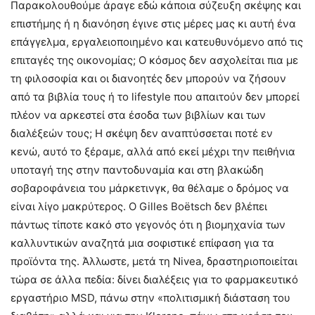
Παρακολουθούμε άραγε εδώ κάποια σύζευξη σκέψης και
επιστήμης ή η διανόηση έγινε στις μέρες μας κι αυτή ένα
επάγγελμα, εργαλειοποιημένο και κατευθυνόμενο από τις
επιταγές της οικονομίας; Ο κόσμος δεν ασχολείται πια με
τη φιλοσοφία και οι διανοητές δεν μπορούν να ζήσουν
από τα βιβλία τους ή το lifestyle που απαιτούν δεν μπορεί
πλέον να αρκεστεί στα έσοδα των βιβλίων και των
διαλέξεών τους; Η σκέψη δεν αναπτύσσεται ποτέ εν
κενώ, αυτό το ξέραμε, αλλά από εκεί μέχρι την πειθήνια
υποταγή της στην παντοδυναμία και στη βλακώδη
σοβαροφάνεια του μάρκετινγκ, θα θέλαμε ο δρόμος να
είναι λίγο μακρύτερος. Ο Gilles Boëtsch δεν βλέπει
πάντως τίποτε κακό στο γεγονός ότι η βιομηχανία των
καλλυντικών αναζητά μια σοφιστικέ επίφαση για τα
προϊόντα της. Άλλωστε, μετά τη Nivea, δραστηριοποιείται
τώρα σε άλλα πεδία: δίνει διαλέξεις για το φαρμακευτικό
εργαστήριο MSD, πάνω στην «πολιτισμική διάσταση του