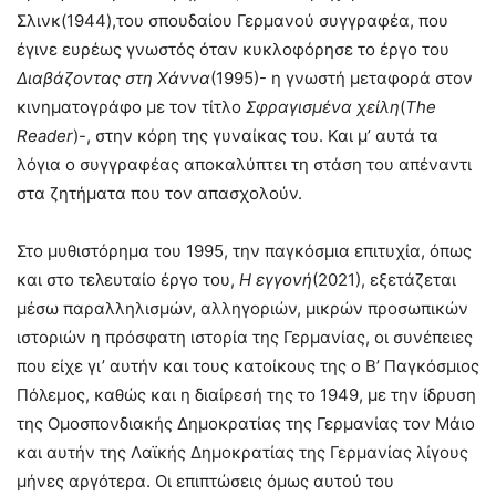
Σλινκ(1944),του σπουδαίου Γερμανού συγγραφέα, που
έγινε ευρέως γνωστός όταν κυκλοφόρησε το έργο του
Διαβάζοντας στη
Χάννα
(1995)- η γνωστή μεταφορά στον
κινηματογράφο με τον τίτλο
Σφραγισμένα χείλη
(
The
Reader
)-, στην κόρη της γυναίκας του. Και μ’ αυτά τα
λόγια ο συγγραφέας αποκαλύπτει τη στάση του απέναντι
στα ζητήματα που τον απασχολούν.
Στο μυθιστόρημα του 1995, την παγκόσμια επιτυχία, όπως
και στο τελευταίο έργο του,
Η εγγονή
(2021), εξετάζεται
μέσω παραλληλισμών, αλληγοριών, μικρών προσωπικών
ιστοριών η πρόσφατη ιστορία της Γερμανίας, οι συνέπειες
που είχε γι’ αυτήν και τους κατοίκους της ο Β’ Παγκόσμιος
Πόλεμος, καθώς και η διαίρεσή της το 1949, με την ίδρυση
της Ομοσπονδιακής Δημοκρατίας της Γερμανίας τον Μάιο
και αυτήν της Λαϊκής Δημοκρατίας της Γερμανίας λίγους
μήνες αργότερα. Οι επιπτώσεις όμως αυτού του