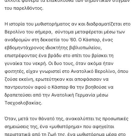
άλλοτε φανερά τα επακόλουθα των σημαντικών στιγμών
του παρελθόντος.
Η ιστορία του μυθιστορήματος αν και διαδραματίζεται στο
Βερολίνο του σήμερα, σύντομα μεταφέρεται μέσω των
αναδρομών στη δεκαετία του ’60. Ο Κάσπαρ, ένας
εβδομηντάχρονος ιδιοκτήτης βιβλιοπωλείου,
επιστρέφοντας ένα βράδυ στο σπίτι του βρίσκει τη
γυναίκα του νεκρή. Οι δυο τους, όταν ακόμα ήταν
φοιτητές, είχαν γνωριστεί στο Ανατολικό Βερολίνο, όπου
ζούσε εκείνη, ερωτεύτηκαν και αποφάσισαν να
παντρευτούν αφού ο Κάσπαρ θα την βοηθούσε να
δραπετεύσει από την Ανατολική Γερμανία μέσω
Τσεχοσλοβακίας.
Όταν, μετά τον θάνατό της, ανακαλύπτει τις προσωπικές
σημειώσεις της, ένα «μυθιστόρημα» που αφηγείται
περιστατικά από τη ζωή της, ένα μυθιστόρημα μέσα στο