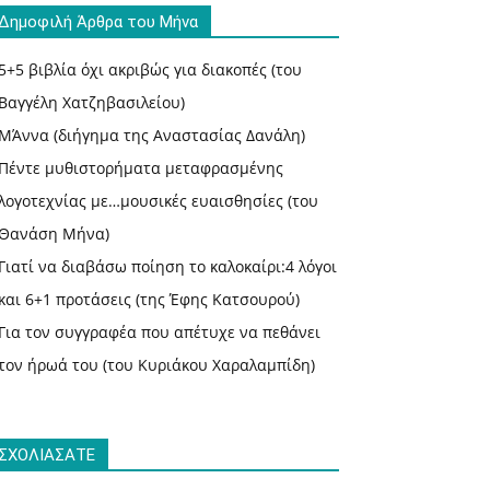
Δημοφιλή Άρθρα του Μήνα
5+5 βιβλία όχι ακριβώς για διακοπές (του
Βαγγέλη Χατζηβασιλείου)
ΜΆννα (διήγημα της Αναστασίας Δανάλη)
Πέντε μυθιστορήματα μεταφρασμένης
λογοτεχνίας με…μουσικές ευαισθησίες (του
Θανάση Μήνα)
Γιατί να διαβάσω ποίηση το καλοκαίρι:4 λόγοι
και 6+1 προτάσεις (της Έφης Κατσουρού)
Για τον συγγραφέα που απέτυχε να πεθάνει
τον ήρωά του (του Κυριάκου Χαραλαμπίδη)
ΣΧΟΛΙΑΣΑΤΕ