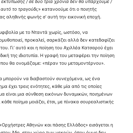
εκτύπωσης / σε δυο τρία χρόνια δεν θα υπάρχουμε /
 αυτό το τραγούδι;
» κατανοούμε ότι ο ποιητής
ιας αληθινής φωνής σ’ αυτή την εικονική εποχή.
μφιβολία με το Νταντά χωρίς, ωστόσο, να
ομυθοποιεί, προκαλεί, σαρκάζει αλλά δεν κατεδαφίζει
του. Γι’ αυτό και η ποίηση του Αχιλλέα Κατσαρού έχει
δική της ιδιοτυπία. Η γραφή του μεταφέρει την ποίηση
ιά που θα ονομάζαμε: «πέραν του μεταμοντέρνου».
 να μπορούν να διαβαστούν συνεχόμενα, ως ένα
α έχει τρεις ενότητες, κάθε μία από τις οποίες
ημα είναι μια σύνθεση εικόνων δυναμικών, ποιημένων
 κάθε ποίημα μοιάζει, έτσι, με πίνακα σουρεαλιστικής
ο «Ορχήστρες Αθηνών και πάσης Ελλάδος» εισάγεται η
 στον Άδη
, στον χώρο των νεκρών, όπου όμως δεν