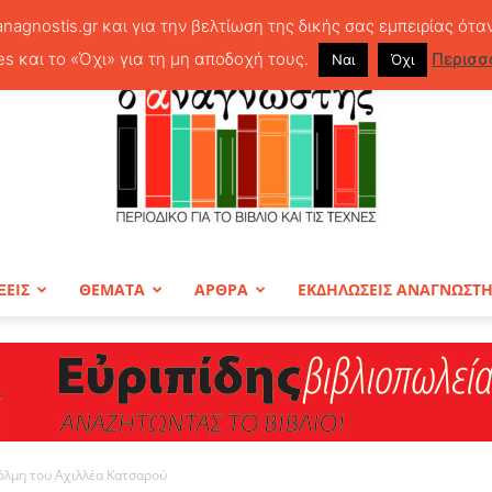
anagnostis.gr και για την βελτίωση της δικής σας εμπειρίας ότα
es και το «Όχι» για τη μη αποδοχή τους.
Περισσ
Ναι
Όχι
ΞΕΙΣ
ΘΕΜΑΤΑ
ΑΡΘΡΑ
ΕΚΔΗΛΩΣΕΙΣ ΑΝΑΓΝΩΣΤ
ΠΕΡΙΟΔΙΚΟ
όλμη του Αχιλλέα Κατσαρού
Ο